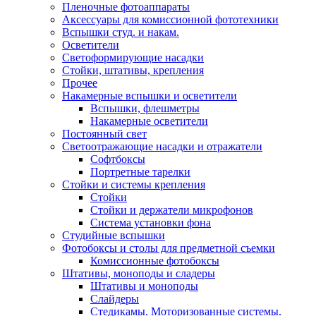
Пленочные фотоаппараты
Аксессуары для комиссионной фототехники
Вспышки студ. и накам.
Осветители
Светоформирующие насадки
Стойки, штативы, крепления
Прочее
Накамерные вспышки и осветители
Вспышки, флешметры
Накамерные осветители
Постоянный свет
Светоотражающие насадки и отражатели
Софтбоксы
Портретные тарелки
Стойки и системы крепления
Стойки
Стойки и держатели микрофонов
Система установки фона
Студийные вспышки
Фотобоксы и столы для предметной съемки
Комиссионные фотобоксы
Штативы, моноподы и сладеры
Штативы и моноподы
Слайдеры
Стедикамы. Моторизованные системы.