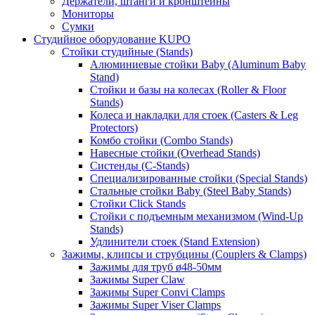
Держатели, штанги и кронштейны
Мониторы
Сумки
Студийное оборудование KUPO
Стойки студийные (Stands)
Алюминиевые стойки Baby (Aluminum Baby
Stand)
Стойки и базы на колесах (Roller & Floor
Stands)
Колеса и накладки для стоек (Casters & Leg
Protectors)
Комбо стойки (Combo Stands)
Навесные стойки (Overhead Stands)
Систенды (C-Stands)
Специализированные стойки (Special Stands)
Стальные стойки Baby (Steel Baby Stands)
Стойки Click Stands
Стойки с подъемным механизмом (Wind-Up
Stands)
Удлинители стоек (Stand Extension)
Зажимы, клипсы и струбцины (Couplers & Clamps)
Зажимы для труб ø48-50мм
Зажимы Super Claw
Зажимы Super Convi Clamps
Зажимы Super Viser Clamps