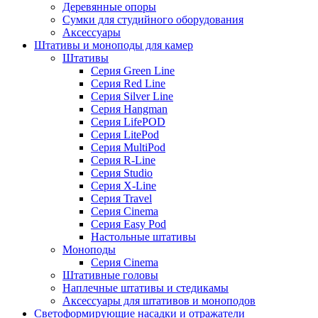
Деревянные опоры
Сумки для студийного оборудования
Аксессуары
Штативы и моноподы для камер
Штативы
Серия Green Line
Серия Red Line
Серия Silver Line
Серия Hangman
Серия LifePOD
Серия LitePod
Серия MultiPod
Серия R-Line
Серия Studio
Серия X-Line
Серия Travel
Серия Cinema
Серия Easy Pod
Настольные штативы
Моноподы
Серия Cinema
Штативные головы
Наплечные штативы и стедикамы
Аксессуары для штативов и моноподов
Светоформирующие насадки и отражатели