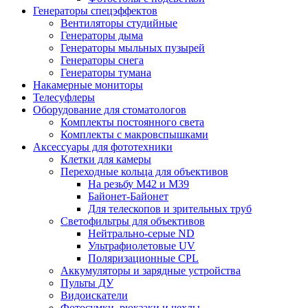
Генераторы спецэффектов
Вентиляторы студийные
Генераторы дыма
Генераторы мыльных пузырей
Генераторы снега
Генераторы тумана
Накамерные мониторы
Телесуфлеры
Оборудование для стоматологов
Комплекты постоянного света
Комплекты с макровспышками
Аксессуары для фототехники
Клетки для камеры
Переходные кольца для объективов
На резьбу М42 и М39
Байонет-Байонет
Для телескопов и зрительных труб
Светофильтры для объективов
Нейтрально-серые ND
Ультрафиолетовые UV
Поляризационные CPL
Аккумуляторы и зарядные устройства
Пульты ДУ
Видоискатели
Фотосумки, рюкзаки и чехлы