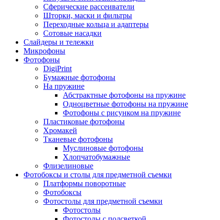
Сферические рассеиватели
Шторки, маски и фильтры
Переходные кольца и адаптеры
Сотовые насадки
Слайдеры и тележки
Микрофоны
Фотофоны
DigiPrint
Бумажные фотофоны
На пружине
Абстрактные фотофоны на пружине
Одноцветные фотофоны на пружине
Фотофоны с рисунком на пружине
Пластиковые фотофоны
Хромакей
Тканевые фотофоны
Муслиновые фотофоны
Хлопчатобумажные
Флизелиновые
Фотобоксы и столы для предметной съемки
Платформы поворотные
Фотобоксы
Фотостолы для предметной съемки
Фотостолы
Фотостолы с подсветкой