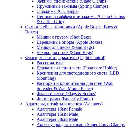
Зажимы сценические (Stage Clamps)
Пружинные зажимы (Spring Clamps)
С-зажимы (C Clamps)
Цепные и гафферские зажимы (Chain Clamps
& Gaffer Grip)
Сумки, кейсы, подставки (Apple Boxes, Bags &
Boxes)
Мешки с грузом (Shot Bags)
Деревянные опоры (Apple Boxes)
Мешки для песка (Sand Bags)
Чехлы для стоек (Stand Bags)
Флаги, маски и держатели (Light Control)
Рассеиватели
Держатели пенопласта (Foamcore Holder)
Крепления для светодиодного света (LED
Mounting)
Распорки и кронштейны для стен (Wall
Spreader & Wall Mount Plates)
Флаги и сетки (Flags & Scrims)
Фрост рамы (Butterfly Frame)
Адаптеры, штифты и крепеж (Adapters)
Адаптеры 16мм Female
Адаптеры 16мм Male
Адаптеры 28мм Male
Аксессуары для зажимов Super Convi Clamps