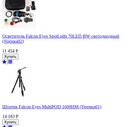
Осветитель Falcon Eyes SpotLight 70LED BW светодиодный
(Уценка02)
11 454 Р
Штатив Falcon Eyes MultiPOD 1600HM (Уценка01)
14 183 Р