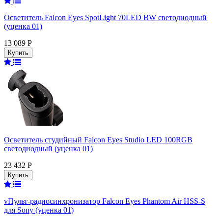
Осветитель Falcon Eyes SpotLight 70LED BW светодиодный
(уценка 01)
13 089 Р
Осветитель студийный Falcon Eyes Studio LED 100RGB
светодиодный (уценка 01)
23 432 Р
vПульт-радиосинхронизатор Falcon Eyes Phantom Air HSS-S
для Sony (уценка 01)