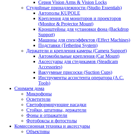
Серия Vision Arms & Vision Locks
Студийные принадлежности (Studio Essentials)
Автополы KUPOLE
Крепления для мониторов и проекторов
(Monitor & Projector Mount)
Кронштейны для установки фона (Backdrop
Support)
Машины для спецэффектов (Effect Machines)
Подставки (Tethering System)
Держатели и крепления камеры (Camera Support)
Автомобильные крепления (Car Mount)
Аксессуары для стедикамов (Steadicam
Accessories)
Вакуумные присоски (Suction Cups)
Инструменты ассистента оператора (A.C.
Tools)
Снимаем дома
Микрофоны
Осветители
Светоформирующие насадки
Стойки, штативы, держатели
Фоны и отражатели
Фотобоксы и фотостолы
Комиссионная техника и аксессуары
Объективы