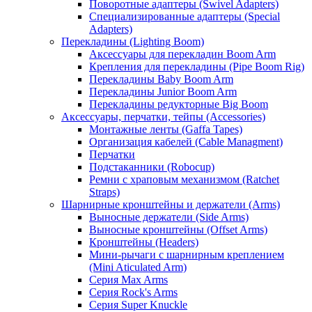
Поворотные адаптеры (Swivel Adapters)
Специализированные адаптеры (Special
Adapters)
Перекладины (Lighting Boom)
Аксессуары для перекладин Boom Arm
Крепления для перекладины (Pipe Boom Rig)
Перекладины Baby Boom Arm
Перекладины Junior Boom Arm
Перекладины редукторные Big Boom
Аксессуары, перчатки, тейпы (Accessories)
Монтажные ленты (Gaffa Tapes)
Организация кабелей (Cable Managment)
Перчатки
Подстаканники (Robocup)
Ремни с храповым механизмом (Ratchet
Straps)
Шарнирные кронштейны и держатели (Arms)
Выносные держатели (Side Arms)
Выносные кронштейны (Offset Arms)
Кронштейны (Headers)
Мини-рычаги с шарнирным креплением
(Mini Aticulated Arm)
Серия Max Arms
Серия Rock's Arms
Серия Super Knuckle