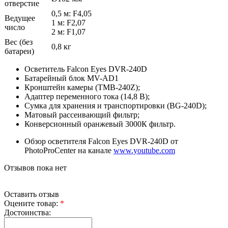
отверстие
0,5 м: F4,05
Ведущее
1 м: F2,07
число
2 м: F1,07
Вес (без
0,8 кг
батареи)
Осветитель Falcon Eyes DVR-240D
Батарейный блок MV-AD1
Кронштейн камеры (TMB-240Z);
Адаптер переменного тока (14,8 В);
Сумка для хранения и транспортировки (BG-240D);
Матовый рассеивающий фильтр;
Конверсионный оранжевый 3000К фильтр.
Обзор осветителя Falcon Eyes DVR-240D от
PhotoProCenter на канале
www.youtube.com
Отзывов пока нет
Оставить отзыв
Оцените товар:
*
Достоинства: