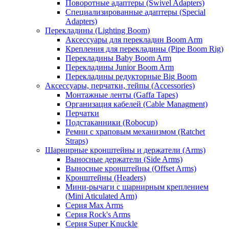
Поворотные адаптеры (Swivel Adapters)
Специализированные адаптеры (Special
Adapters)
Перекладины (Lighting Boom)
Аксессуары для перекладин Boom Arm
Крепления для перекладины (Pipe Boom Rig)
Перекладины Baby Boom Arm
Перекладины Junior Boom Arm
Перекладины редукторные Big Boom
Аксессуары, перчатки, тейпы (Accessories)
Монтажные ленты (Gaffa Tapes)
Организация кабелей (Cable Managment)
Перчатки
Подстаканники (Robocup)
Ремни с храповым механизмом (Ratchet
Straps)
Шарнирные кронштейны и держатели (Arms)
Выносные держатели (Side Arms)
Выносные кронштейны (Offset Arms)
Кронштейны (Headers)
Мини-рычаги с шарнирным креплением
(Mini Aticulated Arm)
Серия Max Arms
Серия Rock's Arms
Серия Super Knuckle