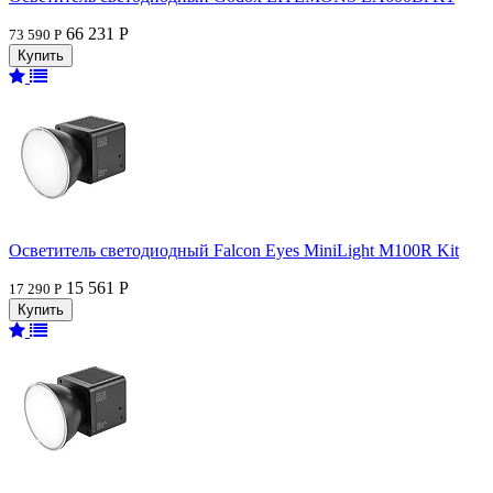
66 231 Р
73 590 Р
Осветитель светодиодный Falcon Eyes MiniLight M100R Kit
15 561 Р
17 290 Р