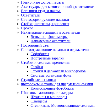
Пленочные фотоаппараты
Аксессуары для комиссионной фототехники
Вспышки студ. и накам.
Осветители
Светоформирующие насадки
Стойки, штативы, крепления
Прочее
Накамерные вспышки и осветители
Вспышки, флешметры
Накамерные осветители
Постоянный свет
Светоотражающие насадки и отражатели
Софтбоксы
Портретные тарелки
Стойки и системы крепления
Стойки
Стойки и держатели микрофонов
Система установки фона
Студийные вспышки
Фотобоксы и столы для предметной съемки
Комиссионные фотобоксы
Штативы, моноподы и сладеры
Штативы и моноподы
Слайдеры
Стедикамы. Моторизованные системы.