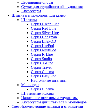
Деревянные опоры
Сумки для студийного оборудования
Аксессуары
Штативы и моноподы для камер
Штативы
Серия Green Line
Серия Red Line
Серия Silver Line
Серия Hangman
Серия LifePOD
Серия LitePod
Серия MultiPod
Серия R-Line
Серия Studio
Серия X-Line
Серия Travel
Серия Cinema
Серия Easy Pod
Настольные штативы
Моноподы
Серия Cinema
Штативные головы
Наплечные штативы и стедикамы
Аксессуары для штативов и моноподов
Светоформирующие насадки и отражатели