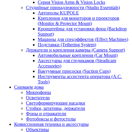
Серия Vision Arms & Vision Locks
Студийные принадлежности (Studio Essentials)
Автополы KUPOLE
Крепления для мониторов и проекторов
(Monitor & Projector Mount)
Кронштейны для установки фона (Backdrop
Support)
Машины для спецэффектов (Effect Machines)
Подставки (Tethering System)
Держатели и крепления камеры (Camera Support)
Автомобильные крепления (Car Mount)
Аксессуары для стедикамов (Steadicam
Accessories)
Вакуумные присоски (Suction Cups)
Инструменты ассистента оператора (A.C.
Tools)
Снимаем дома
Микрофоны
Осветители
Светоформирующие насадки
Стойки, штативы, держатели
Фоны и отражатели
Фотобоксы и фотостолы
Комиссионная техника и аксессуары
Объективы