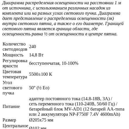
Диаграмма распределения освещенности на расстоянии 1 м
от источника, с использованием различных насадок из
комплекта или на разных углах светового пучка. Диаграмма
дает представление о распределении освещенности (лк)
внутри светового пятна, а также о его диаметре. Границей
светового пятна является граница области, где
освещенность равна ½ от освещенности в центре пятна.
Количество
240
светодиодов
Мощность
14,8 Вт
Регулировка
бесступенчатая, 10-100%
яркости
Цветовая
5500±100 К
температура
Угол
светового
50° (½ Ео)
пучка
адаптер постоянного тока (14.8-18В, 3А) /
сеть переменного тока (110-240В, 50/60 Гц) /
Питание
батарейный блок MV-AD1 (12 батарей АА-типа
или 2 аккумулятора NP-F750F 7.4V 4600mAh)
Размер
Ø205х75 мм
Центральное
Ø102 мм