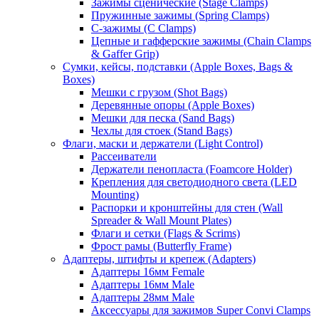
Зажимы сценические (Stage Clamps)
Пружинные зажимы (Spring Clamps)
С-зажимы (C Clamps)
Цепные и гафферские зажимы (Chain Clamps
& Gaffer Grip)
Сумки, кейсы, подставки (Apple Boxes, Bags &
Boxes)
Мешки с грузом (Shot Bags)
Деревянные опоры (Apple Boxes)
Мешки для песка (Sand Bags)
Чехлы для стоек (Stand Bags)
Флаги, маски и держатели (Light Control)
Рассеиватели
Держатели пенопласта (Foamcore Holder)
Крепления для светодиодного света (LED
Mounting)
Распорки и кронштейны для стен (Wall
Spreader & Wall Mount Plates)
Флаги и сетки (Flags & Scrims)
Фрост рамы (Butterfly Frame)
Адаптеры, штифты и крепеж (Adapters)
Адаптеры 16мм Female
Адаптеры 16мм Male
Адаптеры 28мм Male
Аксессуары для зажимов Super Convi Clamps