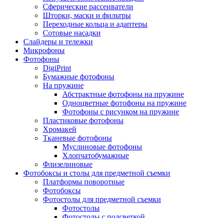
Сферические рассеиватели
Шторки, маски и фильтры
Переходные кольца и адаптеры
Сотовые насадки
Слайдеры и тележки
Микрофоны
Фотофоны
DigiPrint
Бумажные фотофоны
На пружине
Абстрактные фотофоны на пружине
Одноцветные фотофоны на пружине
Фотофоны с рисунком на пружине
Пластиковые фотофоны
Хромакей
Тканевые фотофоны
Муслиновые фотофоны
Хлопчатобумажные
Флизелиновые
Фотобоксы и столы для предметной съемки
Платформы поворотные
Фотобоксы
Фотостолы для предметной съемки
Фотостолы
Фотостолы с подсветкой