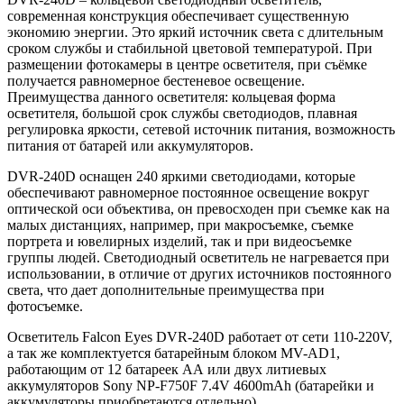
современная конструкция обеспечивает существенную
экономию энергии. Это яркий источник света с длительным
сроком службы и стабильной цветовой температурой. При
размещении фотокамеры в центре осветителя, при съёмке
получается равномерное бестеневое освещение.
Преимущества данного осветителя: кольцевая форма
осветителя, большой срок службы светодиодов, плавная
регулировка яркости, сетевой источник питания, возможность
питания от батарей или аккумуляторов.
DVR-240D оснащен 240 яркими светодиодами, которые
обеспечивают равномерное постоянное освещение вокруг
оптической оси объектива, он превосходен при съемке как на
малых дистанциях, например, при макросъемке, съемке
портрета и ювелирных изделий, так и при видеосъемке
группы людей. Светодиодный осветитель не нагревается при
использовании, в отличие от других источников постоянного
света, что дает дополнительные преимущества при
фотосъемке.
Осветитель Falcon Eyes DVR-240D работает от сети 110-220V,
а так же комплектуется батарейным блоком MV-AD1,
работающим от 12 батареек АА или двух литиевых
аккумуляторов Sony NP-F750F 7.4V 4600mAh (батарейки и
аккумуляторы приобретаются отдельно).