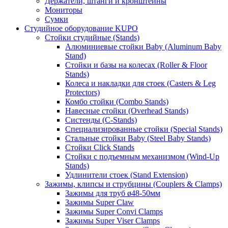
Держатели, штанги и кронштейны
Мониторы
Сумки
Студийное оборудование KUPO
Стойки студийные (Stands)
Алюминиевые стойки Baby (Aluminum Baby
Stand)
Стойки и базы на колесах (Roller & Floor
Stands)
Колеса и накладки для стоек (Casters & Leg
Protectors)
Комбо стойки (Combo Stands)
Навесные стойки (Overhead Stands)
Систенды (C-Stands)
Специализированные стойки (Special Stands)
Стальные стойки Baby (Steel Baby Stands)
Стойки Click Stands
Стойки с подъемным механизмом (Wind-Up
Stands)
Удлинители стоек (Stand Extension)
Зажимы, клипсы и струбцины (Couplers & Clamps)
Зажимы для труб ø48-50мм
Зажимы Super Claw
Зажимы Super Convi Clamps
Зажимы Super Viser Clamps