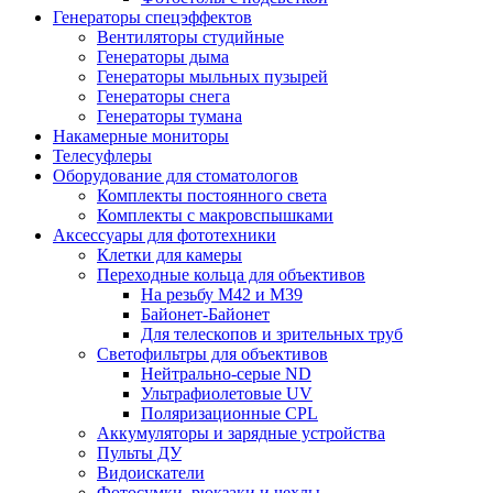
Генераторы спецэффектов
Вентиляторы студийные
Генераторы дыма
Генераторы мыльных пузырей
Генераторы снега
Генераторы тумана
Накамерные мониторы
Телесуфлеры
Оборудование для стоматологов
Комплекты постоянного света
Комплекты с макровспышками
Аксессуары для фототехники
Клетки для камеры
Переходные кольца для объективов
На резьбу М42 и М39
Байонет-Байонет
Для телескопов и зрительных труб
Светофильтры для объективов
Нейтрально-серые ND
Ультрафиолетовые UV
Поляризационные CPL
Аккумуляторы и зарядные устройства
Пульты ДУ
Видоискатели
Фотосумки, рюкзаки и чехлы