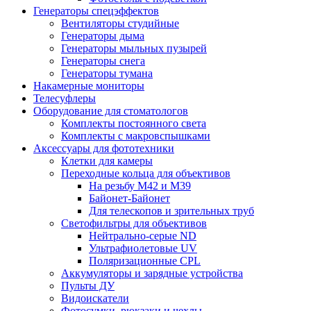
Генераторы спецэффектов
Вентиляторы студийные
Генераторы дыма
Генераторы мыльных пузырей
Генераторы снега
Генераторы тумана
Накамерные мониторы
Телесуфлеры
Оборудование для стоматологов
Комплекты постоянного света
Комплекты с макровспышками
Аксессуары для фототехники
Клетки для камеры
Переходные кольца для объективов
На резьбу М42 и М39
Байонет-Байонет
Для телескопов и зрительных труб
Светофильтры для объективов
Нейтрально-серые ND
Ультрафиолетовые UV
Поляризационные CPL
Аккумуляторы и зарядные устройства
Пульты ДУ
Видоискатели
Фотосумки, рюкзаки и чехлы