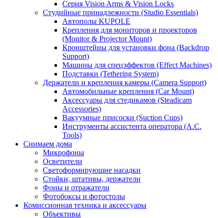
Серия Vision Arms & Vision Locks
Студийные принадлежности (Studio Essentials)
Автополы KUPOLE
Крепления для мониторов и проекторов
(Monitor & Projector Mount)
Кронштейны для установки фона (Backdrop
Support)
Машины для спецэффектов (Effect Machines)
Подставки (Tethering System)
Держатели и крепления камеры (Camera Support)
Автомобильные крепления (Car Mount)
Аксессуары для стедикамов (Steadicam
Accessories)
Вакуумные присоски (Suction Cups)
Инструменты ассистента оператора (A.C.
Tools)
Снимаем дома
Микрофоны
Осветители
Светоформирующие насадки
Стойки, штативы, держатели
Фоны и отражатели
Фотобоксы и фотостолы
Комиссионная техника и аксессуары
Объективы