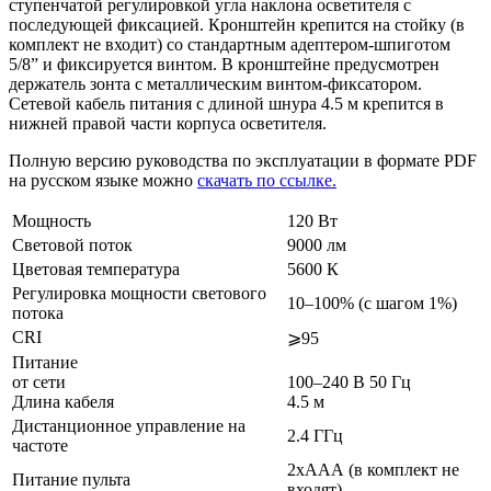
ступенчатой регулировкой угла наклона осветителя с
последующей фиксацией. Кронштейн крепится на стойку (в
комплект не входит) со стандартным адептером-шпиготом
5/8” и фиксируется винтом. В кронштейне предусмотрен
держатель зонта с металлическим винтом-фиксатором.
Сетевой кабель питания с длиной шнура 4.5 м крепится в
нижней правой части корпуса осветителя.
Полную версию руководства по эксплуатации в формате PDF
на русском языке можно
скачать по ссылке.
Мощность
120 Вт
Световой поток
9000 лм
Цветовая температура
5600 К
Регулировка мощности светового
10–100% (с шагом 1%)
потока
CRI
⩾95
Питание
от сети
100–240 В 50 Гц
Длина кабеля
4.5 м
Дистанционное управление на
2.4 ГГц
частоте
2хААА (в комплект не
Питание пульта
входят)