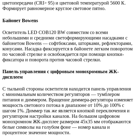
цветопередачи (CRI> 95) и цветовой температурой 5600 К.
Формирует равномерное круглое световое пятно.
Байонет Bowens
Осветитель LED COB120 BW совместим со всеми
небольшими и средними светоформирующими насадками с
байонетом Bowens — софтбоксами, шторками, рефлекторами,
конусами. Насадка фиксируется в байонете легким поворотом
по часовой стрелке и освобождается при помощи кнопки-
фиксатора и поворота против часовой стрелки.
Панель управления с цифровым монохромным ЖК-
дисплеем
С тыльной стороны осветителя находится панель управления
с минимальным количеством регуляторов — тумблером
питания и диммером. Вращение диммера-регулятора изменяет
мощность светового потока в диапазоне от 10% до 100% с
шагом 1%. Диммер так же является кнопкой переключения и
регулятором настройки каналов. На большом цифровом
монохромном ЖК-дисплее размером 45х35 мм отображаются
белые символы на голубом фоне — номер канала и
процентное значение мощности.