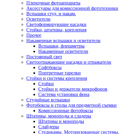
Пленочные фотоаппараты
Аксессуары для комиссионной фототехники
Вспышки студ. и накам.
Осветители
Светоформирующие насадки
Стойки, штативы, крепления
Прочее
Накамерные вспышки и осветители
Вспышки, флешметры
Накамерные осветители
Постоянный свет
Светоотражающие насадки и отражатели
Софтбоксы
Портретные тарелки
Стойки и системы крепления
Стойки
Стойки и держатели микрофонов
Система установки фона
Студийные вспышки
Фотобоксы и столы для предметной съемки
Комиссионные фотобоксы
Штативы, моноподы и сладеры
Штативы и моноподы
Слайдеры
Стедикамы. Моторизованные системы.