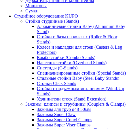
Держатели, штанги и кронштейны
Мониторы
Сумки
Студийное оборудование KUPO
Стойки студийные (Stands)
Алюминиевые стойки Baby (Aluminum Baby
Stand)
Стойки и базы на колесах (Roller & Floor
Stands)
Колеса и накладки для стоек (Casters & Leg
Protectors)
Комбо стойки (Combo Stands)
Навесные стойки (Overhead Stands)
Систенды (C-Stands)
Специализированные стойки (Special Stands)
Стальные стойки Baby (Steel Baby Stands)
Стойки Click Stands
Стойки с подъемным механизмом (Wind-Up
Stands)
Удлинители стоек (Stand Extension)
Зажимы, клипсы и струбцины (Couplers & Clamps)
Зажимы для труб ø48-50мм
Зажимы Super Claw
Зажимы Super Convi Clamps
Зажимы Super Viser Clamps