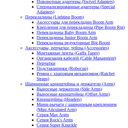
Поворотные адаптеры (Swivel Adapters)
Специализированные адаптеры (Special
Adapters)
Перекладины (Lighting Boom)
Аксессуары для перекладин Boom Arm
Крепления для перекладины (Pipe Boom Rig)
Перекладины Baby Boom Arm
Перекладины Junior Boom Arm
Перекладины редукторные Big Boom
Аксессуары, перчатки, тейпы (Accessories)
Монтажные ленты (Gaffa Tapes)
Организация кабелей (Cable Managment)
Перчатки
Подстаканники (Robocup)
Ремни с храповым механизмом (Ratchet
Straps)
Шарнирные кронштейны и держатели (Arms)
Выносные держатели (Side Arms)
Выносные кронштейны (Offset Arms)
Кронштейны (Headers)
Мини-рычаги с шарнирным креплением
(Mini Aticulated Arm)
Серия Max Arms
Серия Rock's Arms
Серия Super Knuckle