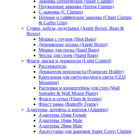
Зажимы сценические (Stage Clamps)
Пружинные зажимы (Spring Clamps)
С-зажимы (C Clamps)
Цепные и гафферские зажимы (Chain Clamps
& Gaffer Grip)
Сумки, кейсы, подставки (Apple Boxes, Bags &
Boxes)
Мешки с грузом (Shot Bags)
Деревянные опоры (Apple Boxes)
Мешки для песка (Sand Bags)
Чехлы для стоек (Stand Bags)
Флаги, маски и держатели (Light Control)
Рассеиватели
Держатели пенопласта (Foamcore Holder)
Крепления для светодиодного света (LED
Mounting)
Распорки и кронштейны для стен (Wall
Spreader & Wall Mount Plates)
Флаги и сетки (Flags & Scrims)
Фрост рамы (Butterfly Frame)
Адаптеры, штифты и крепеж (Adapters)
Адаптеры 16мм Female
Адаптеры 16мм Male
Адаптеры 28мм Male
Аксессуары для зажимов Super Convi Clamps