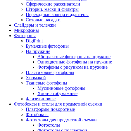
Сферические рассеиватели
Шторки, маски и фильтры
Переходные кольца и адаптеры
Сотовые насадки
Слайдеры и тележки
Микрофоны
Фотофоны
DigiPrint
Бумажные фотофоны
На пружине
Абстрактные фотофоны на пружине
Одноцветные фотофоны на пружине
Фотофоны с рисунком на пружине
Пластиковые фотофоны
Хромакей
Тканевые фотофоны
Муслиновые фотофоны
Хлопчатобумажные
Флизелиновые
Фотобоксы и столы для предметной съемки
Платформы поворотные
Фотобоксы
Фотостолы для предметной съемки
Фотостолы
Фотостолы с подсветкой