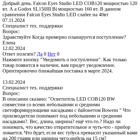
Добрый день. Falcon Eyes Studio LED COB120 мощностью 120
вт. А а Godox SL150III Bi мощностью 160 вт. В данном
сравнении Falcon Eyes Studio LED слабее на 40вт
07.11.2024
Специалист тех. поддержки
Вопрос:
Здравствуйте Когда примерно планируется поступление?
Елена
12.02.2024
Ответ полезен?
Да
0
Нет
0
Нажмите кнопку "Уведомить о поступлении". Как только
товар появится в наличии, вам придет уведомление.
Оринтировочно ближайшая поставка в марте 2024.
13.02.2024
Специалист тех. поддержки
Вопрос:
В описании сказано: "Осветитель LED COB120 BW
совместим со всеми небольшими и средними
светоформирующими насадками с байонетом Bowens " Что
производители понимают под небольшими и средними
насадками?. Вес, длина, ширина? ещё что-то.? Надо ли
понимать, что качество отвратительное и чуть-что - прибор
ломается. Что будет, если вес тубуса превысит указанный вами
на 200 грамм или ширина чего-нибудь на 15 см?