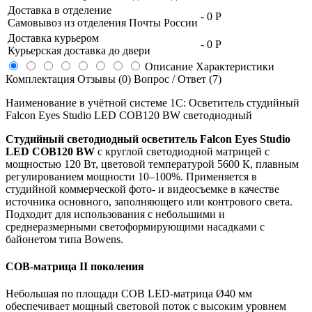
Доставка в отделение
-
0 Р
Самовывоз из отделения Почты России
Доставка курьером
-
0 Р
Курьерская доставка до двери
Описание
Характеристики
Комплектация
Отзывы (0)
Вопрос / Ответ (7)
Наименование в учётной системе 1С: Осветитель студийный
Falcon Eyes Studio LED COB120 BW светодиодный
Студийный светодиодный осветитель Falcon Eyes Studio
LED COB120 BW
с круглой светодиодной матрицей с
мощностью 120 Вт, цветовой температурой 5600 К, плавным
регулированием мощности 10–100%. Применяется в
студийной коммерческой фото- и видеосъемке в качестве
источника основного, заполняющего или контрового света.
Подходит для использования с небольшими и
среднеразмерными светоформирующими насадками с
байонетом типа Bowens.
COB-матрица II поколения
Небольшая по площади COB LED-матрица Ø40 мм
обеспечивает мощный световой поток с высоким уровнем