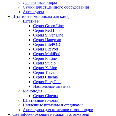
Деревянные опоры
Сумки для студийного оборудования
Аксессуары
Штативы и моноподы для камер
Штативы
Серия Green Line
Серия Red Line
Серия Silver Line
Серия Hangman
Серия LifePOD
Серия LitePod
Серия MultiPod
Серия R-Line
Серия Studio
Серия X-Line
Серия Travel
Серия Cinema
Серия Easy Pod
Настольные штативы
Моноподы
Серия Cinema
Штативные головы
Наплечные штативы и стедикамы
Аксессуары для штативов и моноподов
Светоформирующие насадки и отражатели