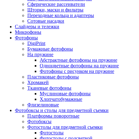
Сферические рассеиватели
Шторки, маски и фильтры
Переходные кольца и адаптеры
Сотовые насадки
Слайдеры и тележки
Микрофоны
Фотофоны
DigiPrint
Бумажные фотофоны
На пружине
Абстрактные фотофоны на пружине
Одноцветные фотофоны на пружине
Фотофоны с рисунком на пружине
Пластиковые фотофоны
Хромакей
Тканевые фотофоны
Муслиновые фотофоны
Хлопчатобумажные
Флизелиновые
Фотобоксы и столы для предметной съемки
Платформы поворотные
Фотобоксы
Фотостолы для предметной съемки
Фотостолы
Фотостолы с подсветкой