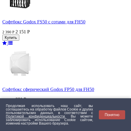
Софтбокс Godox FS50 с сотами для FH50
2 151 Р
2 390 Р
Софтбокс сферический Godox FP50 для FH50
981 Р
1 090 Р
Продолжая использовать наш сайт, вы
соглашаетесь на обработку файлов Сookie и других
пользовательских данных, в соответствии с
Понятно
Политикой конфиденциальности
. Вы можете
заблокировать использование Cookie сайтом,
изменив настройки Вашего браузера.