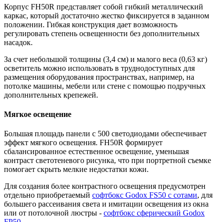
Корпус FH50R представляет собой гибкий металлический
каркас, который достаточно жестко фиксируется в заданном
положении. Гибкая конструкция дает возможность
регулировать степень освещенности без дополнительных
насадок.
За счет небольшой толщины (3,4 см) и малого веса (0,63 кг)
осветитель можно использовать в труднодоступных для
размещения оборудования пространствах, например, на
потолке машины, мебели или стене с помощью подручных
дополнительных крепежей.
Мягкое освещение
Большая площадь панели с 500 светодиодами обеспечивает
эффект мягкого освещения. FH50R формирует
сбалансированное естественное освещение, уменьшая
контраст светотеневого рисунка, что при портретной съемке
помогает скрыть мелкие недостатки кожи.
Для создания более контрастного освещения предусмотрен
отдельно приобретаемый
софтбокс Godox FS50 с сотами
, для
большего рассеивания света и имитации освещения из окна
или от потолочной люстры -
софтбокс сферический Godox
FP50
.