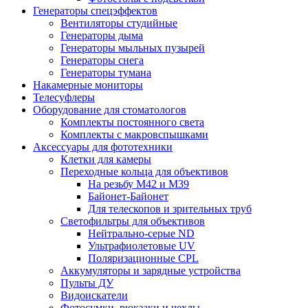
Генераторы спецэффектов
Вентиляторы студийные
Генераторы дыма
Генераторы мыльных пузырей
Генераторы снега
Генераторы тумана
Накамерные мониторы
Телесуфлеры
Оборудование для стоматологов
Комплекты постоянного света
Комплекты с макровспышками
Аксессуары для фототехники
Клетки для камеры
Переходные кольца для объективов
На резьбу М42 и М39
Байонет-Байонет
Для телескопов и зрительных труб
Светофильтры для объективов
Нейтрально-серые ND
Ультрафиолетовые UV
Поляризационные CPL
Аккумуляторы и зарядные устройства
Пульты ДУ
Видоискатели
Фотосумки, рюкзаки и чехлы