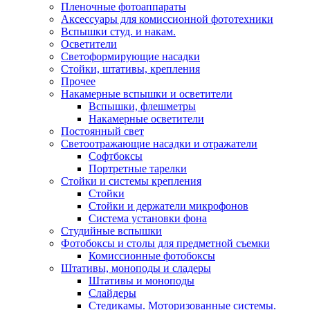
Пленочные фотоаппараты
Аксессуары для комиссионной фототехники
Вспышки студ. и накам.
Осветители
Светоформирующие насадки
Стойки, штативы, крепления
Прочее
Накамерные вспышки и осветители
Вспышки, флешметры
Накамерные осветители
Постоянный свет
Светоотражающие насадки и отражатели
Софтбоксы
Портретные тарелки
Стойки и системы крепления
Стойки
Стойки и держатели микрофонов
Система установки фона
Студийные вспышки
Фотобоксы и столы для предметной съемки
Комиссионные фотобоксы
Штативы, моноподы и сладеры
Штативы и моноподы
Слайдеры
Стедикамы. Моторизованные системы.