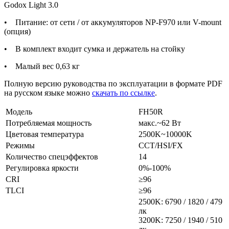
Godox Light 3.0
• Питание: от сети / от аккумуляторов NP-F970 или V-mount
(опция)
• В комплект входит сумка и держатель на стойку
• Малый вес 0,63 кг
Полную версию руководства по эксплуатации в формате PDF
на русском языке можно
скачать по ссылке
.
Модель
FH50R
Потребляемая мощность
макс.~62 Вт
Цветовая температура
2500K~10000K
Режимы
ССТ/HSI/FX
Количество спецэффектов
14
Регулировка яркости
0%-100%
CRI
≥96
TLCI
≥96
2500K: 6790 / 1820 / 479
лк
3200K: 7250 / 1940 / 510