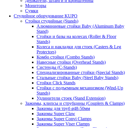
Держатели, штанги и кронштейны
Мониторы
Сумки
Студийное оборудование KUPO
Стойки студийные (Stands)
Алюминиевые стойки Baby (Aluminum Baby
Stand)
Стойки и базы на колесах (Roller & Floor
Stands)
Колеса и накладки для стоек (Casters & Leg
Protectors)
Комбо стойки (Combo Stands)
Навесные стойки (Overhead Stands)
Систенды (C-Stands)
Специализированные стойки (Special Stands)
Стальные стойки Baby (Steel Baby Stands)
Стойки Click Stands
Стойки с подъемным механизмом (Wind-Up
Stands)
Удлинители стоек (Stand Extension)
Зажимы, клипсы и струбцины (Couplers & Clamps)
Зажимы для труб ø48-50мм
Зажимы Super Claw
Зажимы Super Convi Clamps
Зажимы Super Viser Clamps