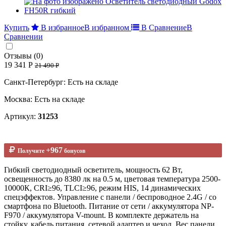
Купить
В избранное
В избранном
В Сравнение
В
Сравнении
Отзывы (0)
19 341 Р
21 490 Р
Санкт-Петербург: Есть на складе
Москва: Есть на складе
Артикул:
31253
+967
Получите
бонусов
Гибкий светодиодный осветитель, мощность 62 Вт,
освещенность до 8380 лк на 0.5 м, цветовая температура 2500-
10000К, CRI≥96, TLCI≥96, режим HIS, 14 динамических
спецэффектов. Управление с панели / беспроводное 2.4G / со
смартфона по Bluetooth. Питание от сети / аккумулятора NP-
F970 / аккумулятора V-mount. В комплекте держатель на
стойку, кабель питания, сетевой адаптер и чехол. Вес панели