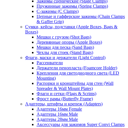
Зажимы сценические (Stage Clamps)
Пружинные зажимы (Spring Clamps)
С-зажимы (C Clamps)
Цепные и гафферские зажимы (Chain Clamps
& Gaffer Grip)
Сумки, кейсы, подставки (Apple Boxes, Bags &
Boxes)
Мешки с грузом (Shot Bags)
Деревянные опоры (Apple Boxes)
Мешки для песка (Sand Bags)
Чехлы для стоек (Stand Bags)
Флаги, маски и держатели (Light Control)
Рассеиватели
Держатели пенопласта (Foamcore Holder)
Крепления для светодиодного света (LED
Mounting)
Распорки и кронштейны для стен (Wall
Spreader & Wall Mount Plates)
Флаги и сетки (Flags & Scrims)
Фрост рамы (Butterfly Frame)
Адаптеры, штифты и крепеж (Adapters)
Адаптеры 16мм Female
Адаптеры 16мм Male
Адаптеры 28мм Male
Аксессуары для зажимов Super Convi Clamps