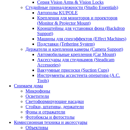
Серия Vision Arms & Vision Locks
Студийные принадлежности (Studio Essentials)
Автополы KUPOLE
Крепления для мониторов и проекторов
(Monitor & Projector Mount)
Кронштейны для установки фона (Backdrop
Support)
Машины для спецэффектов (Effect Machines)
Подставки (Tethering System)
Держатели и крепления камеры (Camera Support)
Автомобильные крепления (Car Mount)
Аксессуары для стедикамов (Steadicam
Accessories)
Вакуумные присоски (Suction Cups)
Инструменты ассистента оператора (A.C.
Tools)
Снимаем дома
Микрофоны
Осветители
Светоформирующие насадки
Стойки, штативы, держатели
Фоны и отражатели
Фотобоксы и фотостолы
Комиссионная техника и аксессуары
Объективы