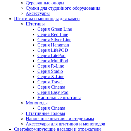
Деревянные опоры
Сумки для студийного оборудования
Аксессуары
Штативы и моноподы для камер
Штативы
Серия Green Line
Серия Red Line
Серия Silver Line
Серия Hangman
Серия LifePOD
Серия LitePod
Серия MultiPod
Серия R-Line
Серия Studio
Серия X-Line
Серия Travel
Серия Cinema
Серия Easy Pod
Настольные штативы
Моноподы
Серия Cinema
Штативные головы
Наплечные штативы и стедикамы
Аксессуары для штативов и моноподов
Светоформирующие насадки и отражатели