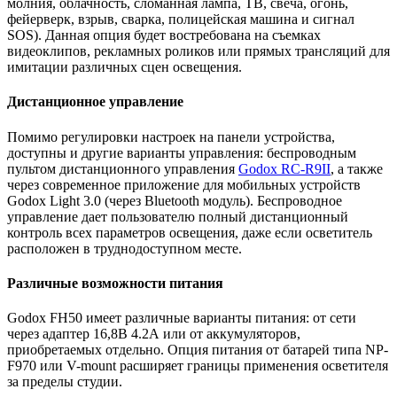
молния, облачность, сломанная лампа, ТВ, свеча, огонь,
фейерверк, взрыв, сварка, полицейская машина и сигнал
SOS). Данная опция будет востребована на съемках
видеоклипов, рекламных роликов или прямых трансляций для
имитации различных сцен освещения.
Дистанционное управление
Помимо регулировки настроек на панели устройства,
доступны и другие варианты управления: беспроводным
пультом дистанционного управления
Godox RC-R9II
, а также
через современное приложение для мобильных устройств
Godox Light 3.0 (через Bluetooth модуль). Беспроводное
управление дает пользователю полный дистанционный
контроль всех параметров освещения, даже если осветитель
расположен в труднодоступном месте.
Различные возможности питания
Godox FH50 имеет различные варианты питания: от сети
через адаптер 16,8В 4.2А или от аккумуляторов,
приобретаемых отдельно. Опция питания от батарей типа NP-
F970 или V-mount расширяет границы применения осветителя
за пределы студии.