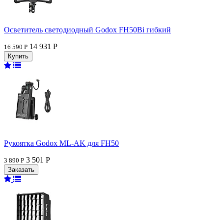
Осветитель светодиодный Godox FH50Bi гибкий
14 931 Р
16 590 Р
Рукоятка Godox ML-AK для FH50
3 501 Р
3 890 Р