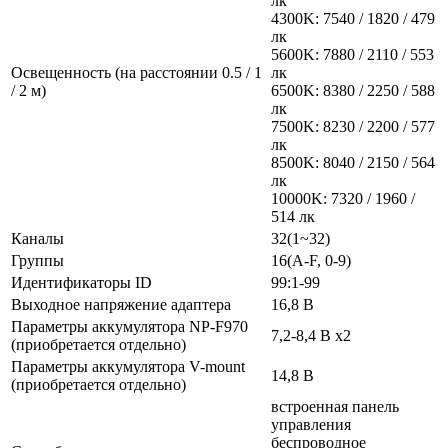
лк
4300K: 7540 / 1820 / 479
лк
5600K: 7880 / 2110 / 553
Освещенность (на расстоянии 0.5 / 1
лк
/ 2 м)
6500K: 8380 / 2250 / 588
лк
7500K: 8230 / 2200 / 577
лк
8500K: 8040 / 2150 / 564
лк
10000K: 7320 / 1960 /
514 лк
Каналы
32(1~32)
Группы
16(A-F, 0-9)
Идентификаторы ID
99:1-99
Выходное напряжение адаптера
16,8 В
Параметры аккумулятора NP-F970
7,2-8,4 В х2
(приобретается отдельно)
Параметры аккумулятора V-mount
14,8 В
(приобретается отдельно)
встроенная панель
управления
беспроводное