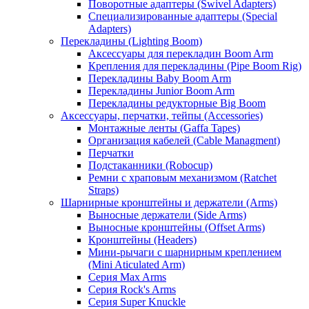
Поворотные адаптеры (Swivel Adapters)
Специализированные адаптеры (Special
Adapters)
Перекладины (Lighting Boom)
Аксессуары для перекладин Boom Arm
Крепления для перекладины (Pipe Boom Rig)
Перекладины Baby Boom Arm
Перекладины Junior Boom Arm
Перекладины редукторные Big Boom
Аксессуары, перчатки, тейпы (Accessories)
Монтажные ленты (Gaffa Tapes)
Организация кабелей (Cable Managment)
Перчатки
Подстаканники (Robocup)
Ремни с храповым механизмом (Ratchet
Straps)
Шарнирные кронштейны и держатели (Arms)
Выносные держатели (Side Arms)
Выносные кронштейны (Offset Arms)
Кронштейны (Headers)
Мини-рычаги с шарнирным креплением
(Mini Aticulated Arm)
Серия Max Arms
Серия Rock's Arms
Серия Super Knuckle