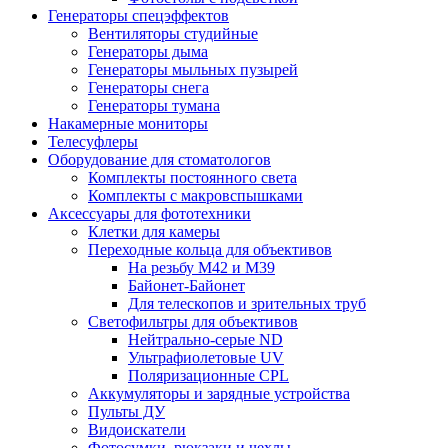
Генераторы спецэффектов
Вентиляторы студийные
Генераторы дыма
Генераторы мыльных пузырей
Генераторы снега
Генераторы тумана
Накамерные мониторы
Телесуфлеры
Оборудование для стоматологов
Комплекты постоянного света
Комплекты с макровспышками
Аксессуары для фототехники
Клетки для камеры
Переходные кольца для объективов
На резьбу М42 и М39
Байонет-Байонет
Для телескопов и зрительных труб
Светофильтры для объективов
Нейтрально-серые ND
Ультрафиолетовые UV
Поляризационные CPL
Аккумуляторы и зарядные устройства
Пульты ДУ
Видоискатели
Фотосумки, рюкзаки и чехлы