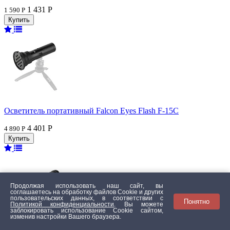
1 431 Р
1 590 Р
Осветитель портативный Falcon Eyes Flash F-15C
4 401 Р
4 890 Р
Продолжая использовать наш сайт, вы
соглашаетесь на обработку файлов Сookie и других
пользовательских данных, в соответствии с
Понятно
Политикой конфиденциальности
. Вы можете
заблокировать использование Cookie сайтом,
изменив настройки Вашего браузера.
Осветитель проекционный FalconEyes Flash FP-40C Kit2