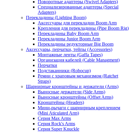
Поворотные адаптеры (Swivel Adapters)
Специализированные адаптеры (Special
Adapters)
Перекладины (Lighting Boom)
Аксессуары для перекладин Boom Arm
Крепления для перекладины (Pipe Boom Rig)
Перекладины Baby Boom Arm
Перекладины Junior Boom Arm
Перекладины редукторные Big Boom
Аксессуары, перчатки, тейпы (Accessories)
Монтажные ленты (Gaffa Tapes)
Организация кабелей (Cable Managment)
Перчатки
Подстаканники (Robocup)
Ремни с храповым механизмом (Ratchet
Straps)
Шарнирные кронштейны и держатели (Arms)
Выносные держатели (Side Arms)
Выносные кронштейны (Offset Arms)
Кронштейны (Headers)
Мини-рычаги с шарнирным креплением
(Mini Aticulated Arm)
Серия Max Arms
Серия Rock's Arms
Серия Super Knuckle