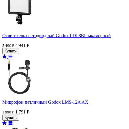
Осветитель светодиодный Godox LDP8Bi накамерный
4 941 Р
5 490 Р
Микрофон петличный Godox LMS-12A AX
1 791 Р
1 990 Р