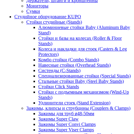
Держатели, штанги и кронштейны
Мониторы
Сумки
Студийное оборудование KUPO
Стойки студийные (Stands)
Алюминиевые стойки Baby (Aluminum Baby
Stand)
Стойки и базы на колесах (Roller & Floor
Stands)
Колеса и накладки для стоек (Casters & Leg
Protectors)
Комбо стойки (Combo Stands)
Навесные стойки (Overhead Stands)
Систенды (C-Stands)
Специализированные стойки (Special Stands)
Стальные стойки Baby (Steel Baby Stands)
Стойки Click Stands
Стойки с подъемным механизмом (Wind-Up
Stands)
Удлинители стоек (Stand Extension)
Зажимы, клипсы и струбцины (Couplers & Clamps)
Зажимы для труб ø48-50мм
Зажимы Super Claw
Зажимы Super Convi Clamps
Зажимы Super Viser Clamps