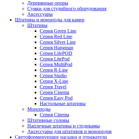
Деревянные опоры
Сумки для студийного оборудования
Аксессуары
Штативы и моноподы для камер
Штативы
Серия Green Line
Серия Red Line
Серия Silver Line
Серия Hangman
Серия LifePOD
Серия LitePod
Серия MultiPod
Серия R-Line
Серия Studio
Серия X-Line
Серия Travel
Серия Cinema
Серия Easy Pod
Настольные штативы
Моноподы
Серия Cinema
Штативные головы
Наплечные штативы и стедикамы
Аксессуары для штативов и моноподов
Светоформирующие насадки и отражатели