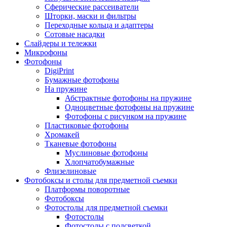
Сферические рассеиватели
Шторки, маски и фильтры
Переходные кольца и адаптеры
Сотовые насадки
Слайдеры и тележки
Микрофоны
Фотофоны
DigiPrint
Бумажные фотофоны
На пружине
Абстрактные фотофоны на пружине
Одноцветные фотофоны на пружине
Фотофоны с рисунком на пружине
Пластиковые фотофоны
Хромакей
Тканевые фотофоны
Муслиновые фотофоны
Хлопчатобумажные
Флизелиновые
Фотобоксы и столы для предметной съемки
Платформы поворотные
Фотобоксы
Фотостолы для предметной съемки
Фотостолы
Фотостолы с подсветкой