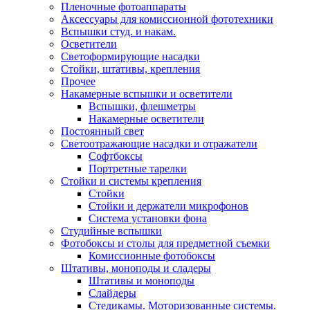
Пленочные фотоаппараты
Аксессуары для комиссионной фототехники
Вспышки студ. и накам.
Осветители
Светоформирующие насадки
Стойки, штативы, крепления
Прочее
Накамерные вспышки и осветители
Вспышки, флешметры
Накамерные осветители
Постоянный свет
Светоотражающие насадки и отражатели
Софтбоксы
Портретные тарелки
Стойки и системы крепления
Стойки
Стойки и держатели микрофонов
Система установки фона
Студийные вспышки
Фотобоксы и столы для предметной съемки
Комиссионные фотобоксы
Штативы, моноподы и сладеры
Штативы и моноподы
Слайдеры
Стедикамы. Моторизованные системы.