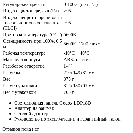
Регулировка яркости
0-100% (шаг 1%)
Индекс цветопередачи (Ra)
≥95
Индекс непротиворечивости
телевизионного освещения
≥95
(TLCI)
Цветовая температура (CCT)
5600K
Освещенность при 100%, 0.5
5600К: 1700 люкс
м
Рабочая температура
-10°C ~ 40°C
Материал корпуса
ABS-пластик
Резьбовое отверстие
1/4'’
Размеры
210х149х31 мм
Вес
375 г
Размер упаковки
315х180х65 мм
Вес с упаковкой
765 г
Светодиодная панель Godox LDP18D
Адаптер на башмак
Сетевой адаптер
Руководство по эксплуатации и гарантийный талон
Отзывов пока нет