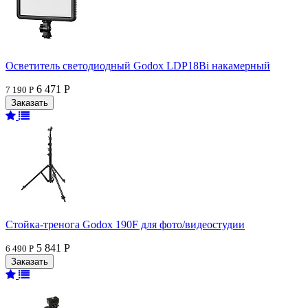
Осветитель светодиодный Godox LDP18Bi накамерный
6 471 Р
7 190 Р
Стойка-тренога Godox 190F для фото/видеостудии
5 841 Р
6 490 Р