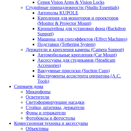
Серия Vision Arms & Vision Locks
Студийные принадлежности (Studio Essentials)
Автополы KUPOLE
Крепления для мониторов и проекторов
(Monitor & Projector Mount)
Кронштейны для установки фона (Backdrop
Support)
Машины для спецэффектов (Effect Machines)
Подставки (Tethering System)
Держатели и крепления камеры (Camera Support)
Автомобильные крепления (Car Mount)
Аксессуары для стедикамов (Steadicam
Accessories)
Вакуумные присоски (Suction Cups)
Инструменты ассистента оператора (A.C.
Tools)
Снимаем дома
Микрофоны
Осветители
Светоформирующие насадки
Стойки, штативы, держатели
Фоны и отражатели
Фотобоксы и фотостолы
Комиссионная техника и аксессуары
Объективы