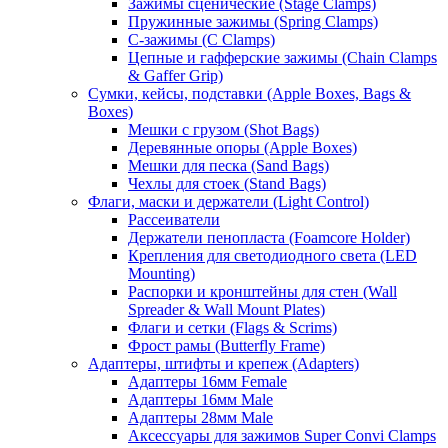
Зажимы сценические (Stage Clamps)
Пружинные зажимы (Spring Clamps)
С-зажимы (C Clamps)
Цепные и гафферские зажимы (Chain Clamps
& Gaffer Grip)
Сумки, кейсы, подставки (Apple Boxes, Bags &
Boxes)
Мешки с грузом (Shot Bags)
Деревянные опоры (Apple Boxes)
Мешки для песка (Sand Bags)
Чехлы для стоек (Stand Bags)
Флаги, маски и держатели (Light Control)
Рассеиватели
Держатели пенопласта (Foamcore Holder)
Крепления для светодиодного света (LED
Mounting)
Распорки и кронштейны для стен (Wall
Spreader & Wall Mount Plates)
Флаги и сетки (Flags & Scrims)
Фрост рамы (Butterfly Frame)
Адаптеры, штифты и крепеж (Adapters)
Адаптеры 16мм Female
Адаптеры 16мм Male
Адаптеры 28мм Male
Аксессуары для зажимов Super Convi Clamps