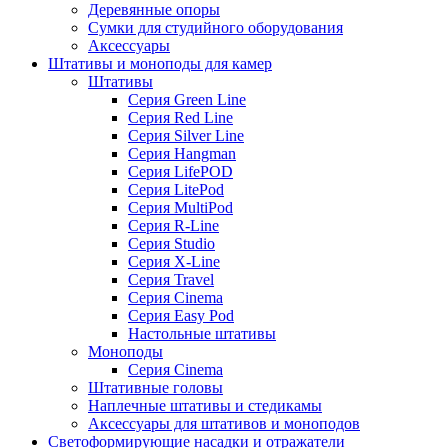
Деревянные опоры
Сумки для студийного оборудования
Аксессуары
Штативы и моноподы для камер
Штативы
Серия Green Line
Серия Red Line
Серия Silver Line
Серия Hangman
Серия LifePOD
Серия LitePod
Серия MultiPod
Серия R-Line
Серия Studio
Серия X-Line
Серия Travel
Серия Cinema
Серия Easy Pod
Настольные штативы
Моноподы
Серия Cinema
Штативные головы
Наплечные штативы и стедикамы
Аксессуары для штативов и моноподов
Светоформирующие насадки и отражатели