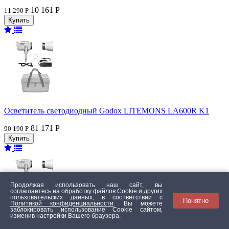
10 161 Р
11 290 Р
Осветитель светодиодный Godox LITEMONS LA600R K1
81 171 Р
90 190 Р
Продолжая использовать наш сайт, вы
соглашаетесь на обработку файлов Сookie и других
пользовательских данных, в соответствии с
Понятно
Политикой конфиденциальности
. Вы можете
заблокировать использование Cookie сайтом,
изменив настройки Вашего браузера.
Осветитель светодиодный Godox LITEMONS LA600Bi K1