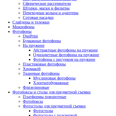
Сферические рассеиватели
Шторки, маски и фильтры
Переходные кольца и адаптеры
Сотовые насадки
Слайдеры и тележки
Микрофоны
Фотофоны
DigiPrint
Бумажные фотофоны
На пружине
Абстрактные фотофоны на пружине
Одноцветные фотофоны на пружине
Фотофоны с рисунком на пружине
Пластиковые фотофоны
Хромакей
Тканевые фотофоны
Муслиновые фотофоны
Хлопчатобумажные
Флизелиновые
Фотобоксы и столы для предметной съемки
Платформы поворотные
Фотобоксы
Фотостолы для предметной съемки
Фотостолы
Фотостолы с подсветкой