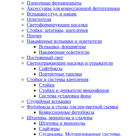
Пленочные фотоаппараты
Аксессуары для комиссионной фототехники
Вспышки студ. и накам.
Осветители
Светоформирующие насадки
Стойки, штативы, крепления
Прочее
Накамерные вспышки и осветители
Вспышки, флешметры
Накамерные осветители
Постоянный свет
Светоотражающие насадки и отражатели
Софтбоксы
Портретные тарелки
Стойки и системы крепления
Стойки
Стойки и держатели микрофонов
Система установки фона
Студийные вспышки
Фотобоксы и столы для предметной съемки
Комиссионные фотобоксы
Штативы, моноподы и сладеры
Штативы и моноподы
Слайдеры
Стедикамы. Моторизованные системы.