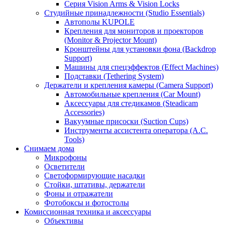
Серия Vision Arms & Vision Locks
Студийные принадлежности (Studio Essentials)
Автополы KUPOLE
Крепления для мониторов и проекторов
(Monitor & Projector Mount)
Кронштейны для установки фона (Backdrop
Support)
Машины для спецэффектов (Effect Machines)
Подставки (Tethering System)
Держатели и крепления камеры (Camera Support)
Автомобильные крепления (Car Mount)
Аксессуары для стедикамов (Steadicam
Accessories)
Вакуумные присоски (Suction Cups)
Инструменты ассистента оператора (A.C.
Tools)
Снимаем дома
Микрофоны
Осветители
Светоформирующие насадки
Стойки, штативы, держатели
Фоны и отражатели
Фотобоксы и фотостолы
Комиссионная техника и аксессуары
Объективы