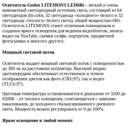
Осветитель Godox LITEMONS LED6Bi
– легкий и очень
компактный светодиодный источник света, состоящий из 64
светодиодов (bi-color, 32 светодиода «холодного» белого и 32
светодиода «теплого» белого света), общей мощностью 6Вт.
Осветитель LITEMONS станет отличным помощником в
создании яркого освещения для ведения видеоблогов, записи
видео на YouTube, съемки селфи, портретов, предметной
фотосъемки и многого другого.
Мощный световой поток
Осветитель выдает мощный световой поток с освещенностью
до 360 лк на расстоянии полуметра. Высокий индекс
цветопередачи обеспечивает естественное и точное
отображение цветов как фото (CRI≥97), так и видео
(TLCI≥97).
Цветовая температура устанавливается в диапазоне от 3200 до
6500К – от теплого освещения, сочетающегося с лампами
накаливания, до холодного сбалансированного дневного
света. Мощность можно регулировать от 0 до 100%.
Яркое освещение в любой момент