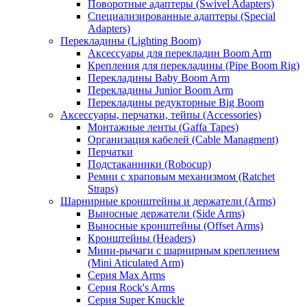
Поворотные адаптеры (Swivel Adapters)
Специализированные адаптеры (Special
Adapters)
Перекладины (Lighting Boom)
Аксессуары для перекладин Boom Arm
Крепления для перекладины (Pipe Boom Rig)
Перекладины Baby Boom Arm
Перекладины Junior Boom Arm
Перекладины редукторные Big Boom
Аксессуары, перчатки, тейпы (Accessories)
Монтажные ленты (Gaffa Tapes)
Организация кабелей (Cable Managment)
Перчатки
Подстаканники (Robocup)
Ремни с храповым механизмом (Ratchet
Straps)
Шарнирные кронштейны и держатели (Arms)
Выносные держатели (Side Arms)
Выносные кронштейны (Offset Arms)
Кронштейны (Headers)
Мини-рычаги с шарнирным креплением
(Mini Aticulated Arm)
Серия Max Arms
Серия Rock's Arms
Серия Super Knuckle