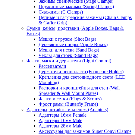
Зажимы сценические (Stage Clamps)
Пружинные зажимы (Spring Clamps)
С-зажимы (C Clamps)
Цепные и гафферские зажимы (Chain Clamps
& Gaffer Grip)
Сумки, кейсы, подставки (Apple Boxes, Bags &
Boxes)
Мешки с грузом (Shot Bags)
Деревянные опоры (Apple Boxes)
Мешки для песка (Sand Bags)
Чехлы для стоек (Stand Bags)
Флаги, маски и держатели (Light Control)
Рассеиватели
Держатели пенопласта (Foamcore Holder)
Крепления для светодиодного света (LED
Mounting)
Распорки и кронштейны для стен (Wall
Spreader & Wall Mount Plates)
Флаги и сетки (Flags & Scrims)
Фрост рамы (Butterfly Frame)
Адаптеры, штифты и крепеж (Adapters)
Адаптеры 16мм Female
Адаптеры 16мм Male
Адаптеры 28мм Male
Аксессуары для зажимов Super Convi Clamps