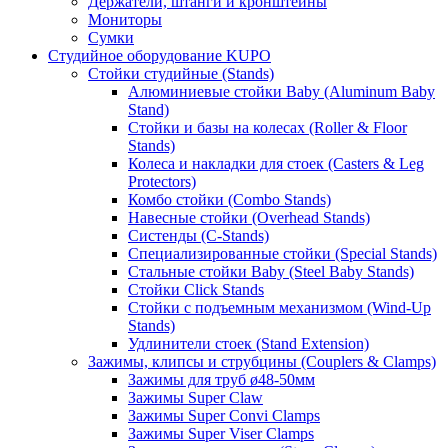
Держатели, штанги и кронштейны
Мониторы
Сумки
Студийное оборудование KUPO
Стойки студийные (Stands)
Алюминиевые стойки Baby (Aluminum Baby
Stand)
Стойки и базы на колесах (Roller & Floor
Stands)
Колеса и накладки для стоек (Casters & Leg
Protectors)
Комбо стойки (Combo Stands)
Навесные стойки (Overhead Stands)
Систенды (C-Stands)
Специализированные стойки (Special Stands)
Стальные стойки Baby (Steel Baby Stands)
Стойки Click Stands
Стойки с подъемным механизмом (Wind-Up
Stands)
Удлинители стоек (Stand Extension)
Зажимы, клипсы и струбцины (Couplers & Clamps)
Зажимы для труб ø48-50мм
Зажимы Super Claw
Зажимы Super Convi Clamps
Зажимы Super Viser Clamps