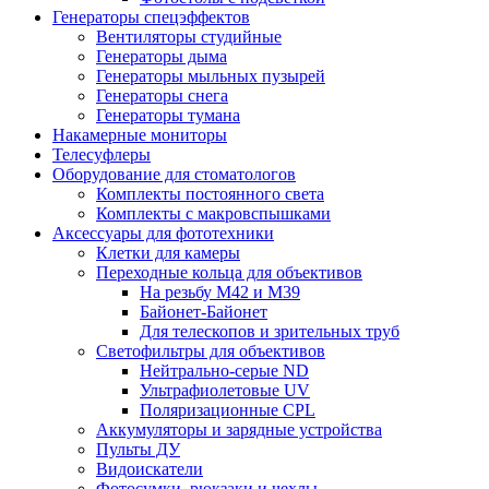
Генераторы спецэффектов
Вентиляторы студийные
Генераторы дыма
Генераторы мыльных пузырей
Генераторы снега
Генераторы тумана
Накамерные мониторы
Телесуфлеры
Оборудование для стоматологов
Комплекты постоянного света
Комплекты с макровспышками
Аксессуары для фототехники
Клетки для камеры
Переходные кольца для объективов
На резьбу М42 и М39
Байонет-Байонет
Для телескопов и зрительных труб
Светофильтры для объективов
Нейтрально-серые ND
Ультрафиолетовые UV
Поляризационные CPL
Аккумуляторы и зарядные устройства
Пульты ДУ
Видоискатели
Фотосумки, рюкзаки и чехлы