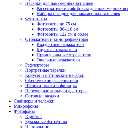
Насадки для накамерных вспышек
Рассеиватели и софтбоксы для накамерных в
Наборы насадок для накамерных вспышек
Фотозонты
Фотозонты до 75 см
Фотозонты 80-110 см
Фотозонты 122 см и более
Отражатели и кино-рефлекторы
Квадратные отражатели
Круглые отражатели
Прямоугольные отражатели
Овальные отражатели
Рефлекторы
Портретные тарелки
Конусы и оптические насадки
Сферические рассеиватели
Шторки, маски и фильтры
Переходные кольца и адаптеры
Сотовые насадки
Слайдеры и тележки
Микрофоны
Фотофоны
DigiPrint
Бумажные фотофоны
На пружине