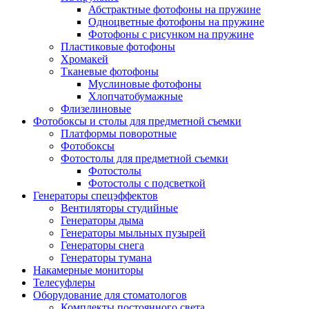
Абстрактные фотофоны на пружине
Одноцветные фотофоны на пружине
Фотофоны с рисунком на пружине
Пластиковые фотофоны
Хромакей
Тканевые фотофоны
Муслиновые фотофоны
Хлопчатобумажные
Флизелиновые
Фотобоксы и столы для предметной съемки
Платформы поворотные
Фотобоксы
Фотостолы для предметной съемки
Фотостолы
Фотостолы с подсветкой
Генераторы спецэффектов
Вентиляторы студийные
Генераторы дыма
Генераторы мыльных пузырей
Генераторы снега
Генераторы тумана
Накамерные мониторы
Телесуфлеры
Оборудование для стоматологов
Комплекты постоянного света