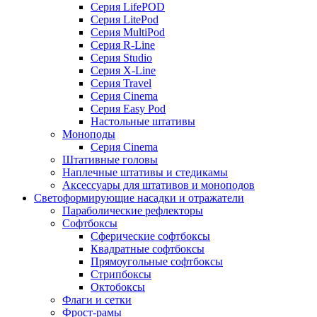
Серия LifePOD
Серия LitePod
Серия MultiPod
Серия R-Line
Серия Studio
Серия X-Line
Серия Travel
Серия Cinema
Серия Easy Pod
Настольные штативы
Моноподы
Серия Cinema
Штативные головы
Наплечные штативы и стедикамы
Аксессуары для штативов и моноподов
Светоформирующие насадки и отражатели
Параболические рефлекторы
Софтбоксы
Сферические софтбоксы
Квадратные софтбоксы
Прямоугольные софтбоксы
Стрипбоксы
Октобоксы
Флаги и сетки
Фрост-рамы