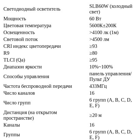
SLB60W (холодный
Светодиодный осветитель
свет)
Мощность
60 Вт
Цветовая температура
5600К±200К
Освещенность
˃4100 лк (1м)
Световой поток
˃4500 лм
CRI индекс цветопередачи
≥93
R9
≥80
TLCI (Qa)
≥95
Диапазон яркости
10%~100%
панель управления/
Способы управления
Пульт ДУ
Частота беспроводной передачи
433МГц
Число каналов
16
6 групп (A, B, C, D,
Число групп
E, F)
Дистанция (на открытом
≥20 м
пространстве)
Каналы
16
6 групп (A, B, C, D,
Группы
E, F)