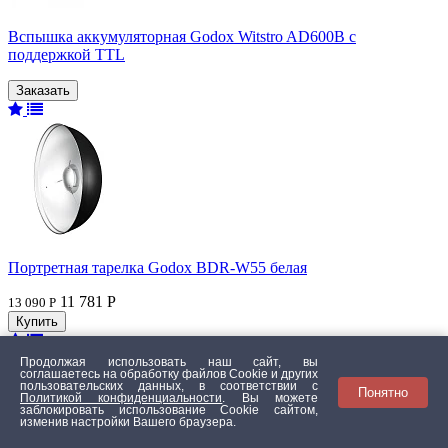
Вспышка аккумуляторная Godox Witstro AD600B с
поддержкой TTL
Портретная тарелка Godox BDR-W55 белая
11 781 Р
13 090 Р
Продолжая использовать наш сайт, вы
соглашаетесь на обработку файлов Сookie и других
пользовательских данных, в соответствии с
Понятно
Политикой конфиденциальности
. Вы можете
заблокировать использование Cookie сайтом,
изменив настройки Вашего браузера.