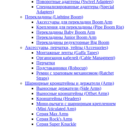
Поворотные адаптеры (Swivel Adapters)
Специализированные адаптеры (Special
Adapters)
Перекладины (Lighting Boom)
Аксессуары для перекладин Boom Arm
Крепления для перекладины (Pipe Boom Rig)
Перекладины Baby Boom Arm
Перекладины Junior Boom Arm
Перекладины редукторные Big Boom
Аксессуары, перчатки, тейпы (Accessories)
Монтажные ленты (Gaffa Tapes)
Организация кабелей (Cable Managment)
Перчатки
Подстаканники (Robocup)
Ремни с храповым механизмом (Ratchet
Straps)
Шарнирные кронштейны и держатели (Arms)
Выносные держатели (Side Arms)
Выносные кронштейны (Offset Arms)
Кронштейны (Headers)
Мини-рычаги с шарнирным креплением
(Mini Aticulated Arm)
Серия Max Arms
Серия Rock's Arms
Серия Super Knuckle