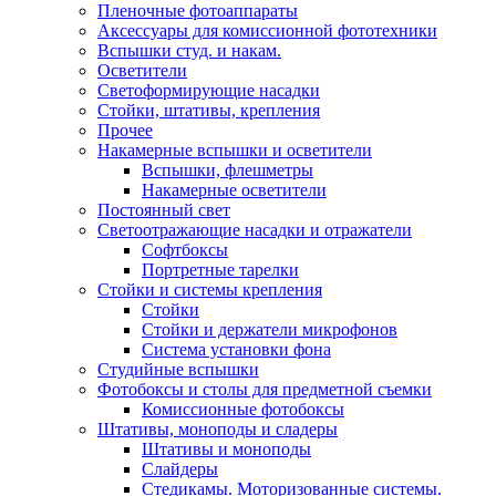
Пленочные фотоаппараты
Аксессуары для комиссионной фототехники
Вспышки студ. и накам.
Осветители
Светоформирующие насадки
Стойки, штативы, крепления
Прочее
Накамерные вспышки и осветители
Вспышки, флешметры
Накамерные осветители
Постоянный свет
Светоотражающие насадки и отражатели
Софтбоксы
Портретные тарелки
Стойки и системы крепления
Стойки
Стойки и держатели микрофонов
Система установки фона
Студийные вспышки
Фотобоксы и столы для предметной съемки
Комиссионные фотобоксы
Штативы, моноподы и сладеры
Штативы и моноподы
Слайдеры
Стедикамы. Моторизованные системы.