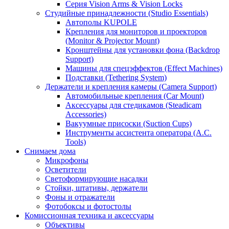
Серия Vision Arms & Vision Locks
Студийные принадлежности (Studio Essentials)
Автополы KUPOLE
Крепления для мониторов и проекторов
(Monitor & Projector Mount)
Кронштейны для установки фона (Backdrop
Support)
Машины для спецэффектов (Effect Machines)
Подставки (Tethering System)
Держатели и крепления камеры (Camera Support)
Автомобильные крепления (Car Mount)
Аксессуары для стедикамов (Steadicam
Accessories)
Вакуумные присоски (Suction Cups)
Инструменты ассистента оператора (A.C.
Tools)
Снимаем дома
Микрофоны
Осветители
Светоформирующие насадки
Стойки, штативы, держатели
Фоны и отражатели
Фотобоксы и фотостолы
Комиссионная техника и аксессуары
Объективы