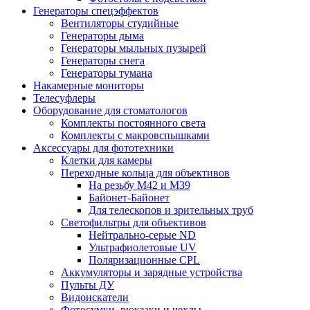
Генераторы спецэффектов
Вентиляторы студийные
Генераторы дыма
Генераторы мыльных пузырей
Генераторы снега
Генераторы тумана
Накамерные мониторы
Телесуфлеры
Оборудование для стоматологов
Комплекты постоянного света
Комплекты с макровспышками
Аксессуары для фототехники
Клетки для камеры
Переходные кольца для объективов
На резьбу М42 и М39
Байонет-Байонет
Для телескопов и зрительных труб
Светофильтры для объективов
Нейтрально-серые ND
Ультрафиолетовые UV
Поляризационные CPL
Аккумуляторы и зарядные устройства
Пульты ДУ
Видоискатели
Фотосумки, рюкзаки и чехлы