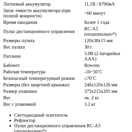
Литиевый аккумулятор
11,1В / 8700мА
Запас емкости аккумулятора (при
˃60 минут
полной мощности)
Время ожидания
Более 1 года
RC-A5
Пульт дистанционного управления
(опционально*)
Размеры пульта
120х38х15 мм
Вес пульта
30 г
3.0В (2 батарейки
Питание
ААА)
Байонет
Bowens
Рабочая температура
-10~50˚С
Безопасный температурный режим
≤70˚С
Размеры (без защитной крышки)
246х120х126 мм
Размер упаковки
375х215х205 мм
Вес
ок. 2 кг
Вес с упаковкой
3.2 кг
Светодиодный осветитель
Рефлектор
Пульт дистанционного управления RC-A5
(опционально*)