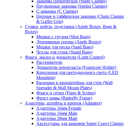
Зажимы сценические (Stage Clamps)
Пружинные зажимы (Spring Clamps)
С-зажимы (C Clamps)
Цепные и гафферские зажимы (Chain Clamps
& Gaffer Grip)
Сумки, кейсы, подставки (Apple Boxes, Bags &
Boxes)
Мешки с грузом (Shot Bags)
Деревянные опоры (Apple Boxes)
Мешки для песка (Sand Bags)
Чехлы для стоек (Stand Bags)
Флаги, маски и держатели (Light Control)
Рассеиватели
Держатели пенопласта (Foamcore Holder)
Крепления для светодиодного света (LED
Mounting)
Распорки и кронштейны для стен (Wall
Spreader & Wall Mount Plates)
Флаги и сетки (Flags & Scrims)
Фрост рамы (Butterfly Frame)
Адаптеры, штифты и крепеж (Adapters)
Адаптеры 16мм Female
Адаптеры 16мм Male
Адаптеры 28мм Male
Аксессуары для зажимов Super Convi Clamps