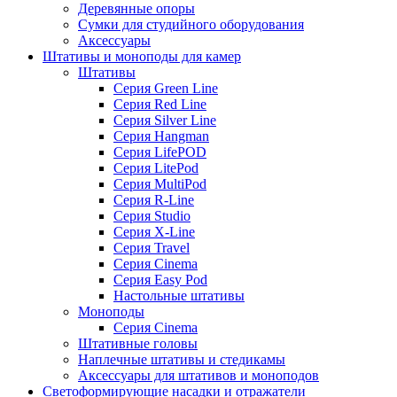
Деревянные опоры
Сумки для студийного оборудования
Аксессуары
Штативы и моноподы для камер
Штативы
Серия Green Line
Серия Red Line
Серия Silver Line
Серия Hangman
Серия LifePOD
Серия LitePod
Серия MultiPod
Серия R-Line
Серия Studio
Серия X-Line
Серия Travel
Серия Cinema
Серия Easy Pod
Настольные штативы
Моноподы
Серия Cinema
Штативные головы
Наплечные штативы и стедикамы
Аксессуары для штативов и моноподов
Светоформирующие насадки и отражатели