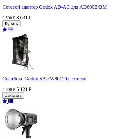
Сетевой адаптер Godox AD-AC для AD600B/BM
8 631 Р
9 590 Р
Софтбокс Godox SB-FW80120 с сотами
5 121 Р
5 690 Р