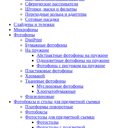
Сферические рассеиватели
Шторки, маски и фильтры
Переходные кольца и адаптеры
Сотовые насадки
Слайдеры и тележки
Микрофоны
Фотофоны
DigiPrint
Бумажные фотофоны
На пружине
Абстрактные фотофоны на пружине
Одноцветные фотофоны на пружине
Фотофоны с рисунком на пружине
Пластиковые фотофоны
Хромакей
Тканевые фотофоны
Муслиновые фотофоны
Хлопчатобумажные
Флизелиновые
Фотобоксы и столы для предметной съемки
Платформы поворотные
Фотобоксы
Фотостолы для предметной съемки
Фотостолы
Фотостолы с подсветкой