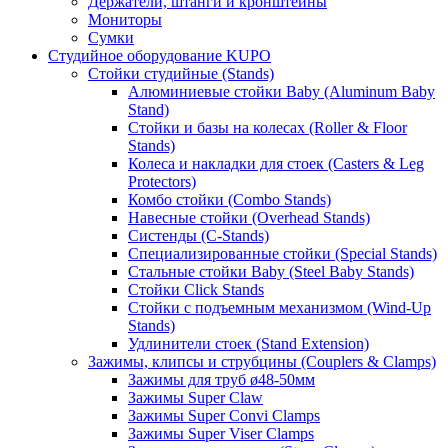
Держатели, штанги и кронштейны
Мониторы
Сумки
Студийное оборудование KUPO
Стойки студийные (Stands)
Алюминиевые стойки Baby (Aluminum Baby
Stand)
Стойки и базы на колесах (Roller & Floor
Stands)
Колеса и накладки для стоек (Casters & Leg
Protectors)
Комбо стойки (Combo Stands)
Навесные стойки (Overhead Stands)
Систенды (C-Stands)
Специализированные стойки (Special Stands)
Стальные стойки Baby (Steel Baby Stands)
Стойки Click Stands
Стойки с подъемным механизмом (Wind-Up
Stands)
Удлинители стоек (Stand Extension)
Зажимы, клипсы и струбцины (Couplers & Clamps)
Зажимы для труб ø48-50мм
Зажимы Super Claw
Зажимы Super Convi Clamps
Зажимы Super Viser Clamps