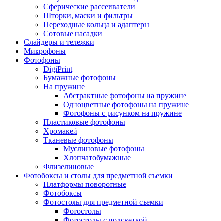
Сферические рассеиватели
Шторки, маски и фильтры
Переходные кольца и адаптеры
Сотовые насадки
Слайдеры и тележки
Микрофоны
Фотофоны
DigiPrint
Бумажные фотофоны
На пружине
Абстрактные фотофоны на пружине
Одноцветные фотофоны на пружине
Фотофоны с рисунком на пружине
Пластиковые фотофоны
Хромакей
Тканевые фотофоны
Муслиновые фотофоны
Хлопчатобумажные
Флизелиновые
Фотобоксы и столы для предметной съемки
Платформы поворотные
Фотобоксы
Фотостолы для предметной съемки
Фотостолы
Фотостолы с подсветкой