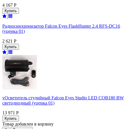
4 167 Р
Радиосинхронизатор Falcon Eyes FlashHunter 2.4 RFS-DC16
(уценка 01)
2 621 Р
vОсветитель студийный Falcon Eyes Studio LED COB180 BW
светодиодный (уценка 01)
13 971 Р
Товар добавлен в корзину