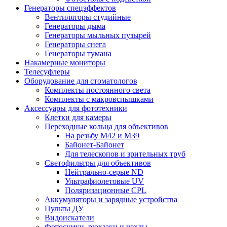
Генераторы спецэффектов
Вентиляторы студийные
Генераторы дыма
Генераторы мыльных пузырей
Генераторы снега
Генераторы тумана
Накамерные мониторы
Телесуфлеры
Оборудование для стоматологов
Комплекты постоянного света
Комплекты с макровспышками
Аксессуары для фототехники
Клетки для камеры
Переходные кольца для объективов
На резьбу М42 и М39
Байонет-Байонет
Для телескопов и зрительных труб
Светофильтры для объективов
Нейтрально-серые ND
Ультрафиолетовые UV
Поляризационные CPL
Аккумуляторы и зарядные устройства
Пульты ДУ
Видоискатели
Фотосумки, рюкзаки и чехлы