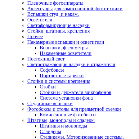
Пленочные фотоаппараты
Аксессуары для комиссионной фототехники
Вспышки студ. и накам.
Осветители
Светоформирующие насадки
Стойки, штативы, крепления
Прочее
Накамерные вспышки и осветители
Вспышки, флешметры
Накамерные осветители
Постоянный свет
Светоотражающие насадки и отражатели
Софтбоксы
Портретные тарелки
Стойки и системы крепления
Стойки
Стойки и держатели микрофонов
Система установки фона
Студийные вспышки
Фотобоксы и столы для предметной съемки
Комиссионные фотобоксы
Штативы, моноподы и сладеры
Штативы и моноподы
Слайдеры
Стедикамы. Моторизованные системы.