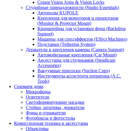
Серия Vision Arms & Vision Locks
Студийные принадлежности (Studio Essentials)
Автополы KUPOLE
Крепления для мониторов и проекторов
(Monitor & Projector Mount)
Кронштейны для установки фона (Backdrop
Support)
Машины для спецэффектов (Effect Machines)
Подставки (Tethering System)
Держатели и крепления камеры (Camera Support)
Автомобильные крепления (Car Mount)
Аксессуары для стедикамов (Steadicam
Accessories)
Вакуумные присоски (Suction Cups)
Инструменты ассистента оператора (A.C.
Tools)
Снимаем дома
Микрофоны
Осветители
Светоформирующие насадки
Стойки, штативы, держатели
Фоны и отражатели
Фотобоксы и фотостолы
Комиссионная техника и аксессуары
Объективы