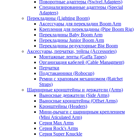
Поворотные адаптеры (Swivel Adapters)
Специализированные адаптеры (Special
Adapters)
Перекладины (Lighting Boom)
Аксессуары для перекладин Boom Arm
Крепления для перекладины (Pipe Boom Rig)
Перекладины Baby Boom Arm
Перекладины Junior Boom Arm
Перекладины редукторные Big Boom
Аксессуары, перчатки, тейпы (Accessories)
Монтажные ленты (Gaffa Tapes)
Организация кабелей (Cable Managment)
Перчатки
Подстаканники (Robocup)
Ремни с храповым механизмом (Ratchet
Straps)
Шарнирные кронштейны и держатели (Arms)
Выносные держатели (Side Arms)
Выносные кронштейны (Offset Arms)
Кронштейны (Headers)
Мини-рычаги с шарнирным креплением
(Mini Aticulated Arm)
Серия Max Arms
Серия Rock's Arms
Серия Super Knuckle