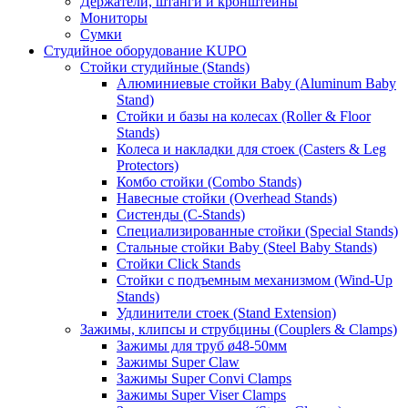
Держатели, штанги и кронштейны
Мониторы
Сумки
Студийное оборудование KUPO
Стойки студийные (Stands)
Алюминиевые стойки Baby (Aluminum Baby
Stand)
Стойки и базы на колесах (Roller & Floor
Stands)
Колеса и накладки для стоек (Casters & Leg
Protectors)
Комбо стойки (Combo Stands)
Навесные стойки (Overhead Stands)
Систенды (C-Stands)
Специализированные стойки (Special Stands)
Стальные стойки Baby (Steel Baby Stands)
Стойки Click Stands
Стойки с подъемным механизмом (Wind-Up
Stands)
Удлинители стоек (Stand Extension)
Зажимы, клипсы и струбцины (Couplers & Clamps)
Зажимы для труб ø48-50мм
Зажимы Super Claw
Зажимы Super Convi Clamps
Зажимы Super Viser Clamps