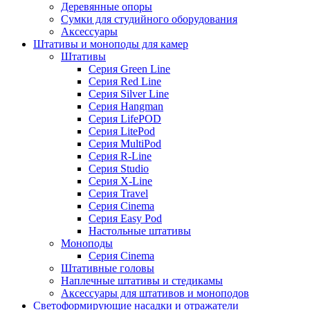
Деревянные опоры
Сумки для студийного оборудования
Аксессуары
Штативы и моноподы для камер
Штативы
Серия Green Line
Серия Red Line
Серия Silver Line
Серия Hangman
Серия LifePOD
Серия LitePod
Серия MultiPod
Серия R-Line
Серия Studio
Серия X-Line
Серия Travel
Серия Cinema
Серия Easy Pod
Настольные штативы
Моноподы
Серия Cinema
Штативные головы
Наплечные штативы и стедикамы
Аксессуары для штативов и моноподов
Светоформирующие насадки и отражатели