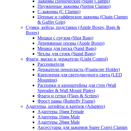
Зажимы сценические (Stage Clamps)
Пружинные зажимы (Spring Clamps)
С-зажимы (C Clamps)
Цепные и гафферские зажимы (Chain Clamps
& Gaffer Grip)
Сумки, кейсы, подставки (Apple Boxes, Bags &
Boxes)
Мешки с грузом (Shot Bags)
Деревянные опоры (Apple Boxes)
Мешки для песка (Sand Bags)
Чехлы для стоек (Stand Bags)
Флаги, маски и держатели (Light Control)
Рассеиватели
Держатели пенопласта (Foamcore Holder)
Крепления для светодиодного света (LED
Mounting)
Распорки и кронштейны для стен (Wall
Spreader & Wall Mount Plates)
Флаги и сетки (Flags & Scrims)
Фрост рамы (Butterfly Frame)
Адаптеры, штифты и крепеж (Adapters)
Адаптеры 16мм Female
Адаптеры 16мм Male
Адаптеры 28мм Male
Аксессуары для зажимов Super Convi Clamps