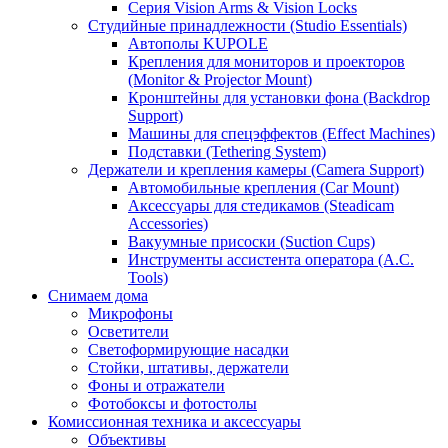
Серия Vision Arms & Vision Locks
Студийные принадлежности (Studio Essentials)
Автополы KUPOLE
Крепления для мониторов и проекторов
(Monitor & Projector Mount)
Кронштейны для установки фона (Backdrop
Support)
Машины для спецэффектов (Effect Machines)
Подставки (Tethering System)
Держатели и крепления камеры (Camera Support)
Автомобильные крепления (Car Mount)
Аксессуары для стедикамов (Steadicam
Accessories)
Вакуумные присоски (Suction Cups)
Инструменты ассистента оператора (A.C.
Tools)
Снимаем дома
Микрофоны
Осветители
Светоформирующие насадки
Стойки, штативы, держатели
Фоны и отражатели
Фотобоксы и фотостолы
Комиссионная техника и аксессуары
Объективы