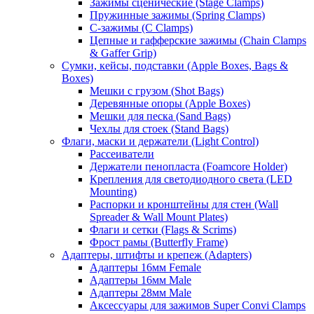
Зажимы сценические (Stage Clamps)
Пружинные зажимы (Spring Clamps)
С-зажимы (C Clamps)
Цепные и гафферские зажимы (Chain Clamps
& Gaffer Grip)
Сумки, кейсы, подставки (Apple Boxes, Bags &
Boxes)
Мешки с грузом (Shot Bags)
Деревянные опоры (Apple Boxes)
Мешки для песка (Sand Bags)
Чехлы для стоек (Stand Bags)
Флаги, маски и держатели (Light Control)
Рассеиватели
Держатели пенопласта (Foamcore Holder)
Крепления для светодиодного света (LED
Mounting)
Распорки и кронштейны для стен (Wall
Spreader & Wall Mount Plates)
Флаги и сетки (Flags & Scrims)
Фрост рамы (Butterfly Frame)
Адаптеры, штифты и крепеж (Adapters)
Адаптеры 16мм Female
Адаптеры 16мм Male
Адаптеры 28мм Male
Аксессуары для зажимов Super Convi Clamps