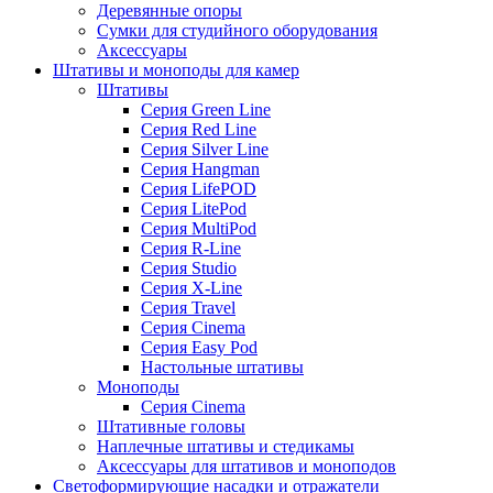
Деревянные опоры
Сумки для студийного оборудования
Аксессуары
Штативы и моноподы для камер
Штативы
Серия Green Line
Серия Red Line
Серия Silver Line
Серия Hangman
Серия LifePOD
Серия LitePod
Серия MultiPod
Серия R-Line
Серия Studio
Серия X-Line
Серия Travel
Серия Cinema
Серия Easy Pod
Настольные штативы
Моноподы
Серия Cinema
Штативные головы
Наплечные штативы и стедикамы
Аксессуары для штативов и моноподов
Светоформирующие насадки и отражатели