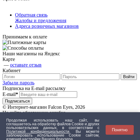
Обратная связь
Жалобы и предложения
Адреса розничных магазинов
Принимаем к оплате
Наши магазины на Яндекс
Карте
—
оставьте отзыв
Кабинет
Забыли пароль
Подписка на E-mail рассылку
E-mail
*
© Интернет-магазин Falcon Eyes, 2026
На сайте обнаружена ошибка
Продолжая использовать наш сайт, вы
соглашаетесь на обработку файлов Сookie и других
пользовательских данных, в соответствии с
Понятно
Текст с ошибкой
Политикой конфиденциальности
. Вы можете
заблокировать использование Cookie сайтом,
изменив настройки Вашего браузера.