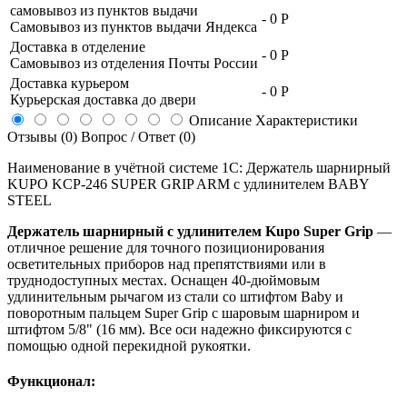
самовывоз из пунктов выдачи
-
0 Р
Самовывоз из пунктов выдачи Яндекса
Доставка в отделение
-
0 Р
Самовывоз из отделения Почты России
Доставка курьером
-
0 Р
Курьерская доставка до двери
Описание
Характеристики
Отзывы (0)
Вопрос / Ответ (0)
Наименование в учётной системе 1С: Держатель шарнирный
KUPO KCP-246 SUPER GRIP ARM с удлинителем BABY
STEEL
Держатель шарнирный с удлинителем Kupo Super Grip
—
отличное решение для точного позиционирования
осветительных приборов над препятствиями или в
труднодоступных местах. Оснащен 40-дюймовым
удлинительным рычагом из стали со штифтом Baby и
поворотным пальцем Super Grip с шаровым шарниром и
штифтом 5/8" (16 мм). Все оси надежно фиксируются с
помощью одной перекидной рукоятки.
Функционал: