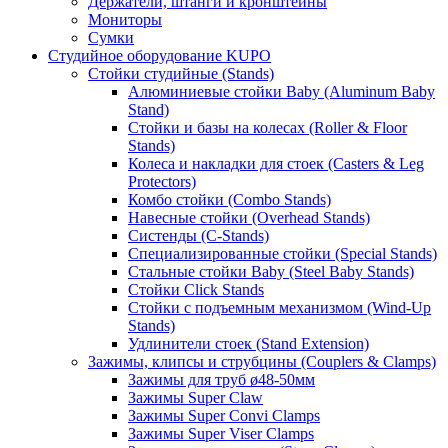
Держатели, штанги и кронштейны
Мониторы
Сумки
Студийное оборудование KUPO
Стойки студийные (Stands)
Алюминиевые стойки Baby (Aluminum Baby
Stand)
Стойки и базы на колесах (Roller & Floor
Stands)
Колеса и накладки для стоек (Casters & Leg
Protectors)
Комбо стойки (Combo Stands)
Навесные стойки (Overhead Stands)
Систенды (C-Stands)
Специализированные стойки (Special Stands)
Стальные стойки Baby (Steel Baby Stands)
Стойки Click Stands
Стойки с подъемным механизмом (Wind-Up
Stands)
Удлинители стоек (Stand Extension)
Зажимы, клипсы и струбцины (Couplers & Clamps)
Зажимы для труб ø48-50мм
Зажимы Super Claw
Зажимы Super Convi Clamps
Зажимы Super Viser Clamps