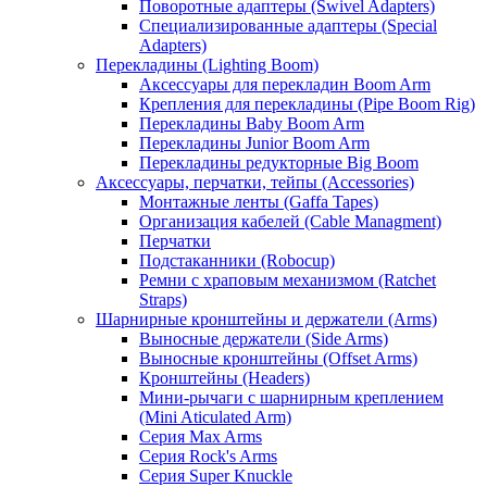
Поворотные адаптеры (Swivel Adapters)
Специализированные адаптеры (Special
Adapters)
Перекладины (Lighting Boom)
Аксессуары для перекладин Boom Arm
Крепления для перекладины (Pipe Boom Rig)
Перекладины Baby Boom Arm
Перекладины Junior Boom Arm
Перекладины редукторные Big Boom
Аксессуары, перчатки, тейпы (Accessories)
Монтажные ленты (Gaffa Tapes)
Организация кабелей (Cable Managment)
Перчатки
Подстаканники (Robocup)
Ремни с храповым механизмом (Ratchet
Straps)
Шарнирные кронштейны и держатели (Arms)
Выносные держатели (Side Arms)
Выносные кронштейны (Offset Arms)
Кронштейны (Headers)
Мини-рычаги с шарнирным креплением
(Mini Aticulated Arm)
Серия Max Arms
Серия Rock's Arms
Серия Super Knuckle