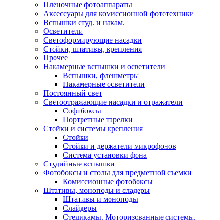
Пленочные фотоаппараты
Аксессуары для комиссионной фототехники
Вспышки студ. и накам.
Осветители
Светоформирующие насадки
Стойки, штативы, крепления
Прочее
Накамерные вспышки и осветители
Вспышки, флешметры
Накамерные осветители
Постоянный свет
Светоотражающие насадки и отражатели
Софтбоксы
Портретные тарелки
Стойки и системы крепления
Стойки
Стойки и держатели микрофонов
Система установки фона
Студийные вспышки
Фотобоксы и столы для предметной съемки
Комиссионные фотобоксы
Штативы, моноподы и сладеры
Штативы и моноподы
Слайдеры
Стедикамы. Моторизованные системы.