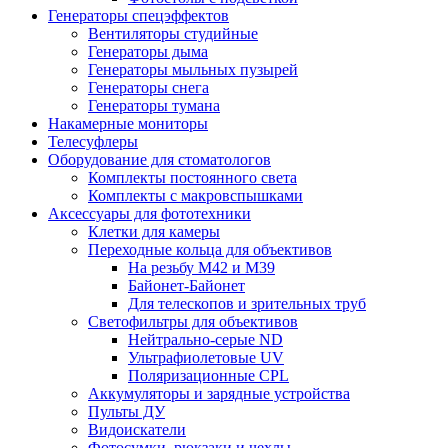
Генераторы спецэффектов
Вентиляторы студийные
Генераторы дыма
Генераторы мыльных пузырей
Генераторы снега
Генераторы тумана
Накамерные мониторы
Телесуфлеры
Оборудование для стоматологов
Комплекты постоянного света
Комплекты с макровспышками
Аксессуары для фототехники
Клетки для камеры
Переходные кольца для объективов
На резьбу М42 и М39
Байонет-Байонет
Для телескопов и зрительных труб
Светофильтры для объективов
Нейтрально-серые ND
Ультрафиолетовые UV
Поляризационные CPL
Аккумуляторы и зарядные устройства
Пульты ДУ
Видоискатели
Фотосумки, рюкзаки и чехлы