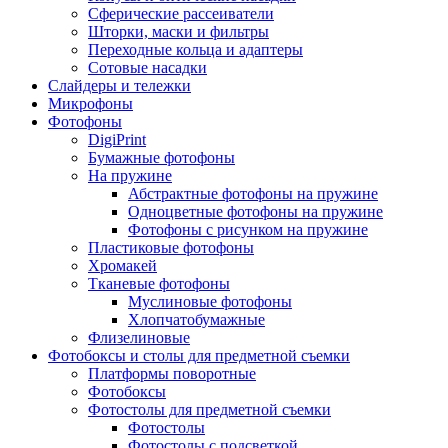
Сферические рассеиватели
Шторки, маски и фильтры
Переходные кольца и адаптеры
Сотовые насадки
Слайдеры и тележки
Микрофоны
Фотофоны
DigiPrint
Бумажные фотофоны
На пружине
Абстрактные фотофоны на пружине
Одноцветные фотофоны на пружине
Фотофоны с рисунком на пружине
Пластиковые фотофоны
Хромакей
Тканевые фотофоны
Муслиновые фотофоны
Хлопчатобумажные
Флизелиновые
Фотобоксы и столы для предметной съемки
Платформы поворотные
Фотобоксы
Фотостолы для предметной съемки
Фотостолы
Фотостолы с подсветкой