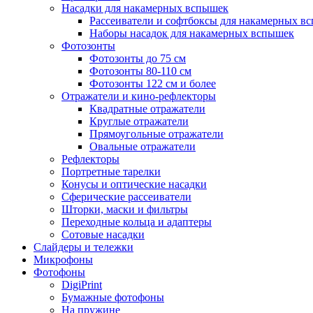
Насадки для накамерных вспышек
Рассеиватели и софтбоксы для накамерных в
Наборы насадок для накамерных вспышек
Фотозонты
Фотозонты до 75 см
Фотозонты 80-110 см
Фотозонты 122 см и более
Отражатели и кино-рефлекторы
Квадратные отражатели
Круглые отражатели
Прямоугольные отражатели
Овальные отражатели
Рефлекторы
Портретные тарелки
Конусы и оптические насадки
Сферические рассеиватели
Шторки, маски и фильтры
Переходные кольца и адаптеры
Сотовые насадки
Слайдеры и тележки
Микрофоны
Фотофоны
DigiPrint
Бумажные фотофоны
На пружине