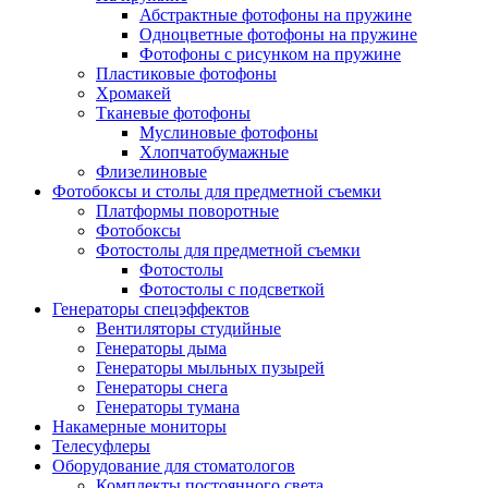
Абстрактные фотофоны на пружине
Одноцветные фотофоны на пружине
Фотофоны с рисунком на пружине
Пластиковые фотофоны
Хромакей
Тканевые фотофоны
Муслиновые фотофоны
Хлопчатобумажные
Флизелиновые
Фотобоксы и столы для предметной съемки
Платформы поворотные
Фотобоксы
Фотостолы для предметной съемки
Фотостолы
Фотостолы с подсветкой
Генераторы спецэффектов
Вентиляторы студийные
Генераторы дыма
Генераторы мыльных пузырей
Генераторы снега
Генераторы тумана
Накамерные мониторы
Телесуфлеры
Оборудование для стоматологов
Комплекты постоянного света