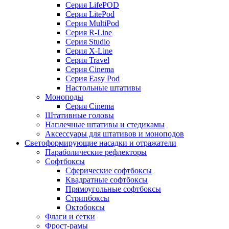
Серия LifePOD
Серия LitePod
Серия MultiPod
Серия R-Line
Серия Studio
Серия X-Line
Серия Travel
Серия Cinema
Серия Easy Pod
Настольные штативы
Моноподы
Серия Cinema
Штативные головы
Наплечные штативы и стедикамы
Аксессуары для штативов и моноподов
Светоформирующие насадки и отражатели
Параболические рефлекторы
Софтбоксы
Сферические софтбоксы
Квадратные софтбоксы
Прямоугольные софтбоксы
Стрипбоксы
Октобоксы
Флаги и сетки
Фрост-рамы