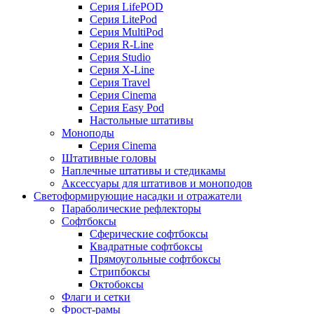
Серия LifePOD
Серия LitePod
Серия MultiPod
Серия R-Line
Серия Studio
Серия X-Line
Серия Travel
Серия Cinema
Серия Easy Pod
Настольные штативы
Моноподы
Серия Cinema
Штативные головы
Наплечные штативы и стедикамы
Аксессуары для штативов и моноподов
Светоформирующие насадки и отражатели
Параболические рефлекторы
Софтбоксы
Сферические софтбоксы
Квадратные софтбоксы
Прямоугольные софтбоксы
Стрипбоксы
Октобоксы
Флаги и сетки
Фрост-рамы