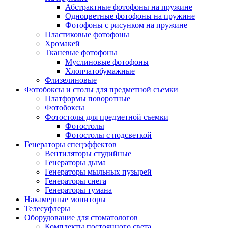
Абстрактные фотофоны на пружине
Одноцветные фотофоны на пружине
Фотофоны с рисунком на пружине
Пластиковые фотофоны
Хромакей
Тканевые фотофоны
Муслиновые фотофоны
Хлопчатобумажные
Флизелиновые
Фотобоксы и столы для предметной съемки
Платформы поворотные
Фотобоксы
Фотостолы для предметной съемки
Фотостолы
Фотостолы с подсветкой
Генераторы спецэффектов
Вентиляторы студийные
Генераторы дыма
Генераторы мыльных пузырей
Генераторы снега
Генераторы тумана
Накамерные мониторы
Телесуфлеры
Оборудование для стоматологов
Комплекты постоянного света