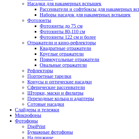
Насадки для накамерных вспышек
Рассеиватели и софтбоксы для накамерных в
Наборы насадок для накамерных вспышек
Фотозонты
Фотозонты до 75 см
Фотозонты 80-110 см
Фотозонты 122 см и более
Отражатели и кино-рефлекторы
Квадратные отражатели
Круглые отражатели
Прямоугольные отражатели
Овальные отражатели
Рефлекторы
Портретные тарелки
Конусы и оптические насадки
Сферические рассеиватели
Шторки, маски и фильтры
Переходные кольца и адаптеры
Сотовые насадки
Слайдеры и тележки
Микрофоны
Фотофоны
DigiPrint
Бумажные фотофоны
На пружине