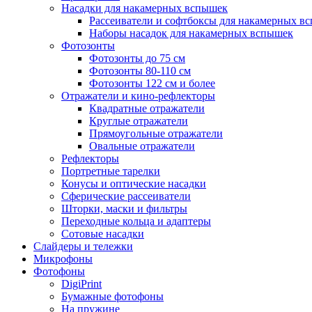
Насадки для накамерных вспышек
Рассеиватели и софтбоксы для накамерных в
Наборы насадок для накамерных вспышек
Фотозонты
Фотозонты до 75 см
Фотозонты 80-110 см
Фотозонты 122 см и более
Отражатели и кино-рефлекторы
Квадратные отражатели
Круглые отражатели
Прямоугольные отражатели
Овальные отражатели
Рефлекторы
Портретные тарелки
Конусы и оптические насадки
Сферические рассеиватели
Шторки, маски и фильтры
Переходные кольца и адаптеры
Сотовые насадки
Слайдеры и тележки
Микрофоны
Фотофоны
DigiPrint
Бумажные фотофоны
На пружине