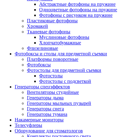
Абстрактные фотофоны на пружине
Одноцветные фотофоны на пружине
Фотофоны с рисунком на пружине
Пластиковые фотофоны
Хромакей
Тканевые фотофоны
Муслиновые фотофоны
Хлопчатобумажные
Флизелиновые
Фотобоксы и столы для предметной съемки
Платформы поворотные
Фотобоксы
Фотостолы для предметной съемки
Фотостолы
Фотостолы с подсветкой
Генераторы спецэффектов
Вентиляторы студийные
Генераторы дыма
Генераторы мыльных пузырей
Генераторы снега
Генераторы тумана
Накамерные мониторы
Телесуфлеры
Оборудование для стоматологов
Комплекты постоянного света