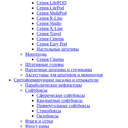
Серия LifePOD
Серия LitePod
Серия MultiPod
Серия R-Line
Серия Studio
Серия X-Line
Серия Travel
Серия Cinema
Серия Easy Pod
Настольные штативы
Моноподы
Серия Cinema
Штативные головы
Наплечные штативы и стедикамы
Аксессуары для штативов и моноподов
Светоформирующие насадки и отражатели
Параболические рефлекторы
Софтбоксы
Сферические софтбоксы
Квадратные софтбоксы
Прямоугольные софтбоксы
Стрипбоксы
Октобоксы
Флаги и сетки
Фрост-рамы