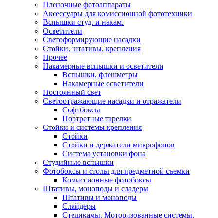
Пленочные фотоаппараты
Аксессуары для комиссионной фототехники
Вспышки студ. и накам.
Осветители
Светоформирующие насадки
Стойки, штативы, крепления
Прочее
Накамерные вспышки и осветители
Вспышки, флешметры
Накамерные осветители
Постоянный свет
Светоотражающие насадки и отражатели
Софтбоксы
Портретные тарелки
Стойки и системы крепления
Стойки
Стойки и держатели микрофонов
Система установки фона
Студийные вспышки
Фотобоксы и столы для предметной съемки
Комиссионные фотобоксы
Штативы, моноподы и сладеры
Штативы и моноподы
Слайдеры
Стедикамы. Моторизованные системы.