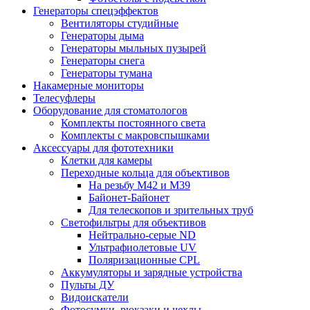
Генераторы спецэффектов
Вентиляторы студийные
Генераторы дыма
Генераторы мыльных пузырей
Генераторы снега
Генераторы тумана
Накамерные мониторы
Телесуфлеры
Оборудование для стоматологов
Комплекты постоянного света
Комплекты с макровспышками
Аксессуары для фототехники
Клетки для камеры
Переходные кольца для объективов
На резьбу М42 и М39
Байонет-Байонет
Для телескопов и зрительных труб
Светофильтры для объективов
Нейтрально-серые ND
Ультрафиолетовые UV
Поляризационные CPL
Аккумуляторы и зарядные устройства
Пульты ДУ
Видоискатели
Фотосумки, рюкзаки и чехлы