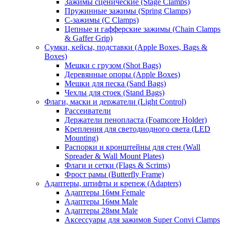
Зажимы сценические (Stage Clamps)
Пружинные зажимы (Spring Clamps)
С-зажимы (C Clamps)
Цепные и гафферские зажимы (Chain Clamps
& Gaffer Grip)
Сумки, кейсы, подставки (Apple Boxes, Bags &
Boxes)
Мешки с грузом (Shot Bags)
Деревянные опоры (Apple Boxes)
Мешки для песка (Sand Bags)
Чехлы для стоек (Stand Bags)
Флаги, маски и держатели (Light Control)
Рассеиватели
Держатели пенопласта (Foamcore Holder)
Крепления для светодиодного света (LED
Mounting)
Распорки и кронштейны для стен (Wall
Spreader & Wall Mount Plates)
Флаги и сетки (Flags & Scrims)
Фрост рамы (Butterfly Frame)
Адаптеры, штифты и крепеж (Adapters)
Адаптеры 16мм Female
Адаптеры 16мм Male
Адаптеры 28мм Male
Аксессуары для зажимов Super Convi Clamps