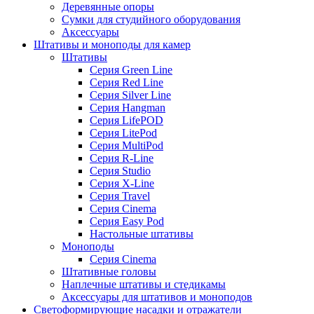
Деревянные опоры
Сумки для студийного оборудования
Аксессуары
Штативы и моноподы для камер
Штативы
Серия Green Line
Серия Red Line
Серия Silver Line
Серия Hangman
Серия LifePOD
Серия LitePod
Серия MultiPod
Серия R-Line
Серия Studio
Серия X-Line
Серия Travel
Серия Cinema
Серия Easy Pod
Настольные штативы
Моноподы
Серия Cinema
Штативные головы
Наплечные штативы и стедикамы
Аксессуары для штативов и моноподов
Светоформирующие насадки и отражатели