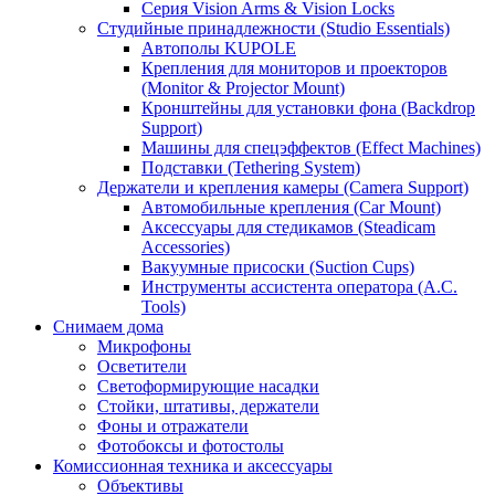
Серия Vision Arms & Vision Locks
Студийные принадлежности (Studio Essentials)
Автополы KUPOLE
Крепления для мониторов и проекторов
(Monitor & Projector Mount)
Кронштейны для установки фона (Backdrop
Support)
Машины для спецэффектов (Effect Machines)
Подставки (Tethering System)
Держатели и крепления камеры (Camera Support)
Автомобильные крепления (Car Mount)
Аксессуары для стедикамов (Steadicam
Accessories)
Вакуумные присоски (Suction Cups)
Инструменты ассистента оператора (A.C.
Tools)
Снимаем дома
Микрофоны
Осветители
Светоформирующие насадки
Стойки, штативы, держатели
Фоны и отражатели
Фотобоксы и фотостолы
Комиссионная техника и аксессуары
Объективы