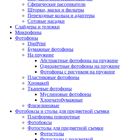
Сферические рассеиватели
Шторки, маски и фильтры
Переходные кольца и адаптеры
Сотовые насадки
Слайдеры и тележки
Микрофоны
Фотофоны
DigiPrint
Бумажные фотофоны
На пружине
Абстрактные фотофоны на пружине
Одноцветные фотофоны на пружине
Фотофоны с рисунком на пружине
Пластиковые фотофоны
Хромакей
Тканевые фотофоны
Муслиновые фотофоны
Хлопчатобумажные
Флизелиновые
Фотобоксы и столы для предметной съемки
Платформы поворотные
Фотобоксы
Фотостолы для предметной съемки
Фотостолы
Фотостолы с подсветкой