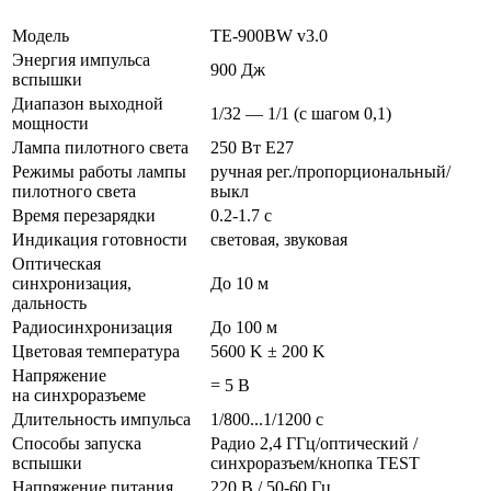
Модель
TE-900BW v3.0
Энергия импульса
900 Дж
вспышки
Диапазон выходной
1/32 — 1/1 (с шагом 0,1)
мощности
Лампа пилотного света
250 Вт Е27
Режимы работы лампы
ручная рег./пропорциональный/
пилотного света
выкл
Время перезарядки
0.2-1.7 с
Индикация готовности
световая, звуковая
Оптическая
синхронизация,
До 10 м
дальность
Радиосинхронизация
До 100 м
Цветовая температура
5600 K ± 200 K
Напряжение
= 5 В
на синхроразъеме
Длительность импульса
1/800...1/1200 c
Способы запуска
Радио 2,4 ГГц/оптический /
вспышки
синхроразъем/кнопка TEST
Напряжение питания
220 В / 50-60 Гц