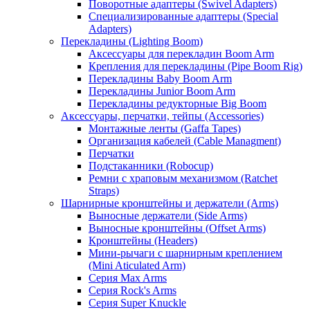
Поворотные адаптеры (Swivel Adapters)
Специализированные адаптеры (Special
Adapters)
Перекладины (Lighting Boom)
Аксессуары для перекладин Boom Arm
Крепления для перекладины (Pipe Boom Rig)
Перекладины Baby Boom Arm
Перекладины Junior Boom Arm
Перекладины редукторные Big Boom
Аксессуары, перчатки, тейпы (Accessories)
Монтажные ленты (Gaffa Tapes)
Организация кабелей (Cable Managment)
Перчатки
Подстаканники (Robocup)
Ремни с храповым механизмом (Ratchet
Straps)
Шарнирные кронштейны и держатели (Arms)
Выносные держатели (Side Arms)
Выносные кронштейны (Offset Arms)
Кронштейны (Headers)
Мини-рычаги с шарнирным креплением
(Mini Aticulated Arm)
Серия Max Arms
Серия Rock's Arms
Серия Super Knuckle