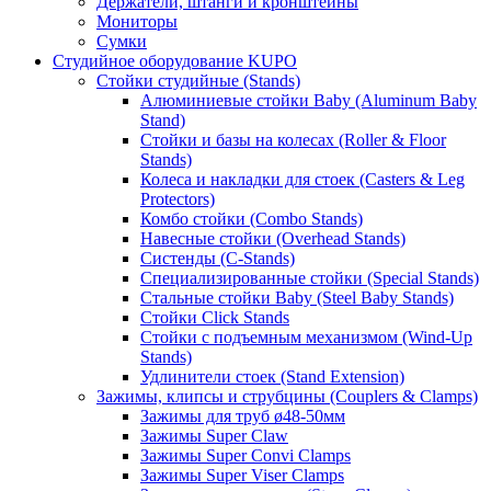
Держатели, штанги и кронштейны
Мониторы
Сумки
Студийное оборудование KUPO
Стойки студийные (Stands)
Алюминиевые стойки Baby (Aluminum Baby
Stand)
Стойки и базы на колесах (Roller & Floor
Stands)
Колеса и накладки для стоек (Casters & Leg
Protectors)
Комбо стойки (Combo Stands)
Навесные стойки (Overhead Stands)
Систенды (C-Stands)
Специализированные стойки (Special Stands)
Стальные стойки Baby (Steel Baby Stands)
Стойки Click Stands
Стойки с подъемным механизмом (Wind-Up
Stands)
Удлинители стоек (Stand Extension)
Зажимы, клипсы и струбцины (Couplers & Clamps)
Зажимы для труб ø48-50мм
Зажимы Super Claw
Зажимы Super Convi Clamps
Зажимы Super Viser Clamps