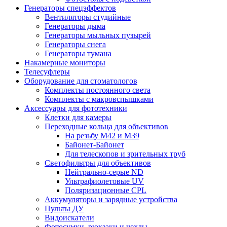
Генераторы спецэффектов
Вентиляторы студийные
Генераторы дыма
Генераторы мыльных пузырей
Генераторы снега
Генераторы тумана
Накамерные мониторы
Телесуфлеры
Оборудование для стоматологов
Комплекты постоянного света
Комплекты с макровспышками
Аксессуары для фототехники
Клетки для камеры
Переходные кольца для объективов
На резьбу М42 и М39
Байонет-Байонет
Для телескопов и зрительных труб
Светофильтры для объективов
Нейтрально-серые ND
Ультрафиолетовые UV
Поляризационные CPL
Аккумуляторы и зарядные устройства
Пульты ДУ
Видоискатели
Фотосумки, рюкзаки и чехлы