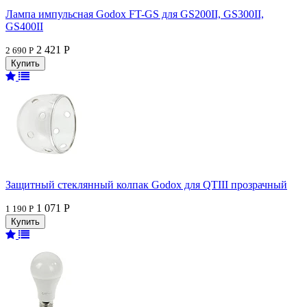
Лампа импульсная Godox FT-GS для GS200II, GS300II,
GS400II
2 421 Р
2 690 Р
Защитный стеклянный колпак Godox для QTIII прозрачный
1 071 Р
1 190 Р