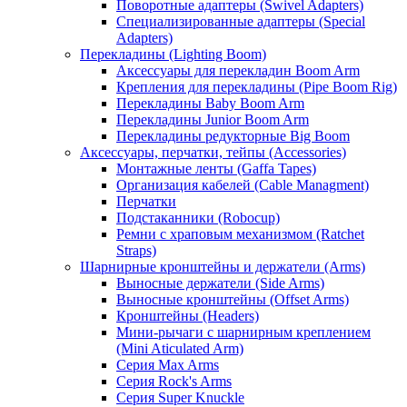
Поворотные адаптеры (Swivel Adapters)
Специализированные адаптеры (Special
Adapters)
Перекладины (Lighting Boom)
Аксессуары для перекладин Boom Arm
Крепления для перекладины (Pipe Boom Rig)
Перекладины Baby Boom Arm
Перекладины Junior Boom Arm
Перекладины редукторные Big Boom
Аксессуары, перчатки, тейпы (Accessories)
Монтажные ленты (Gaffa Tapes)
Организация кабелей (Cable Managment)
Перчатки
Подстаканники (Robocup)
Ремни с храповым механизмом (Ratchet
Straps)
Шарнирные кронштейны и держатели (Arms)
Выносные держатели (Side Arms)
Выносные кронштейны (Offset Arms)
Кронштейны (Headers)
Мини-рычаги с шарнирным креплением
(Mini Aticulated Arm)
Серия Max Arms
Серия Rock's Arms
Серия Super Knuckle