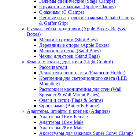
Зажимы сценические (Stage Clamps)
Пружинные зажимы (Spring Clamps)
С-зажимы (C Clamps)
Цепные и гафферские зажимы (Chain Clamps
& Gaffer Grip)
Сумки, кейсы, подставки (Apple Boxes, Bags &
Boxes)
Мешки с грузом (Shot Bags)
Деревянные опоры (Apple Boxes)
Мешки для песка (Sand Bags)
Чехлы для стоек (Stand Bags)
Флаги, маски и держатели (Light Control)
Рассеиватели
Держатели пенопласта (Foamcore Holder)
Крепления для светодиодного света (LED
Mounting)
Распорки и кронштейны для стен (Wall
Spreader & Wall Mount Plates)
Флаги и сетки (Flags & Scrims)
Фрост рамы (Butterfly Frame)
Адаптеры, штифты и крепеж (Adapters)
Адаптеры 16мм Female
Адаптеры 16мм Male
Адаптеры 28мм Male
Аксессуары для зажимов Super Convi Clamps