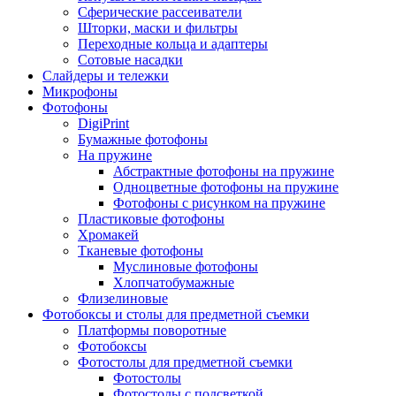
Сферические рассеиватели
Шторки, маски и фильтры
Переходные кольца и адаптеры
Сотовые насадки
Слайдеры и тележки
Микрофоны
Фотофоны
DigiPrint
Бумажные фотофоны
На пружине
Абстрактные фотофоны на пружине
Одноцветные фотофоны на пружине
Фотофоны с рисунком на пружине
Пластиковые фотофоны
Хромакей
Тканевые фотофоны
Муслиновые фотофоны
Хлопчатобумажные
Флизелиновые
Фотобоксы и столы для предметной съемки
Платформы поворотные
Фотобоксы
Фотостолы для предметной съемки
Фотостолы
Фотостолы с подсветкой