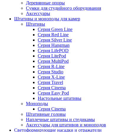
Деревянные опоры
Сумки для студийного оборудования
Аксессуары
Штативы и моноподы для камер
Штативы
Серия Green Line
Серия Red Line
Серия Silver Line
Серия Hangman
Серия LifePOD
Серия LitePod
Серия MultiPod
Серия R-Line
Серия Studio
Серия X-Line
Серия Travel
Серия Cinema
Серия Easy Pod
Настольные штативы
Моноподы
Серия Cinema
Штативные головы
Наплечные штативы и стедикамы
Аксессуары для штативов и моноподов
Светоформирующие насадки и отражатели