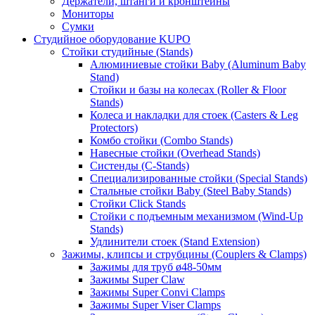
Держатели, штанги и кронштейны
Мониторы
Сумки
Студийное оборудование KUPO
Стойки студийные (Stands)
Алюминиевые стойки Baby (Aluminum Baby
Stand)
Стойки и базы на колесах (Roller & Floor
Stands)
Колеса и накладки для стоек (Casters & Leg
Protectors)
Комбо стойки (Combo Stands)
Навесные стойки (Overhead Stands)
Систенды (C-Stands)
Специализированные стойки (Special Stands)
Стальные стойки Baby (Steel Baby Stands)
Стойки Click Stands
Стойки с подъемным механизмом (Wind-Up
Stands)
Удлинители стоек (Stand Extension)
Зажимы, клипсы и струбцины (Couplers & Clamps)
Зажимы для труб ø48-50мм
Зажимы Super Claw
Зажимы Super Convi Clamps
Зажимы Super Viser Clamps