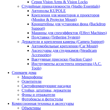
Серия Vision Arms & Vision Locks
Студийные принадлежности (Studio Essentials)
Автополы KUPOLE
Крепления для мониторов и проекторов
(Monitor & Projector Mount)
Кронштейны для установки фона (Backdrop
Support)
Машины для спецэффектов (Effect Machines)
Подставки (Tethering System)
Держатели и крепления камеры (Camera Support)
Автомобильные крепления (Car Mount)
Аксессуары для стедикамов (Steadicam
Accessories)
Вакуумные присоски (Suction Cups)
Инструменты ассистента оператора (A.C.
Tools)
Снимаем дома
Микрофоны
Осветители
Светоформирующие насадки
Стойки, штативы, держатели
Фоны и отражатели
Фотобоксы и фотостолы
Комиссионная техника и аксессуары
Объективы