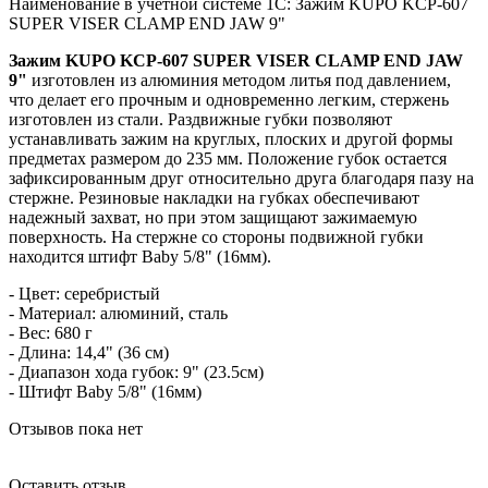
Наименование в учётной системе 1С: Зажим KUPO KCP-607
SUPER VISER CLAMP END JAW 9"
Зажим KUPO KCP-607 SUPER VISER CLAMP END JAW
9"
изготовлен из алюминия методом литья под давлением,
что делает его прочным и одновременно легким, стержень
изготовлен из стали. Раздвижные губки позволяют
устанавливать зажим на круглых, плоских и другой формы
предметах размером до 235 мм. Положение губок остается
зафиксированным друг относительно друга благодаря пазу на
стержне. Резиновые накладки на губках обеспечивают
надежный захват, но при этом защищают зажимаемую
поверхность. На стержне со стороны подвижной губки
находится штифт Baby 5/8" (16мм).
- Цвет: серебристый
- Материал: алюминий, сталь
- Вес: 680 г
- Длина: 14,4" (36 см)
- Диапазон хода губок: 9" (23.5см)
- Штифт Baby 5/8" (16мм)
Отзывов пока нет
Оставить отзыв