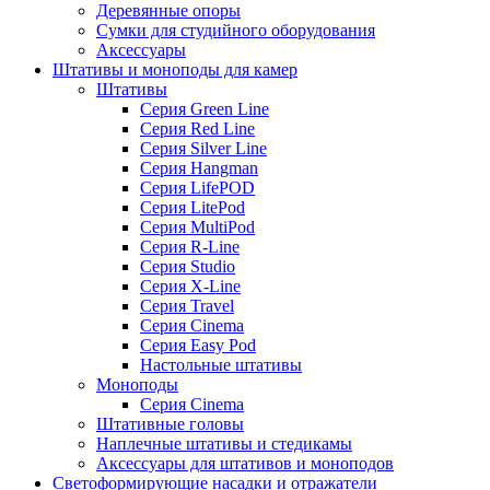
Деревянные опоры
Сумки для студийного оборудования
Аксессуары
Штативы и моноподы для камер
Штативы
Серия Green Line
Серия Red Line
Серия Silver Line
Серия Hangman
Серия LifePOD
Серия LitePod
Серия MultiPod
Серия R-Line
Серия Studio
Серия X-Line
Серия Travel
Серия Cinema
Серия Easy Pod
Настольные штативы
Моноподы
Серия Cinema
Штативные головы
Наплечные штативы и стедикамы
Аксессуары для штативов и моноподов
Светоформирующие насадки и отражатели