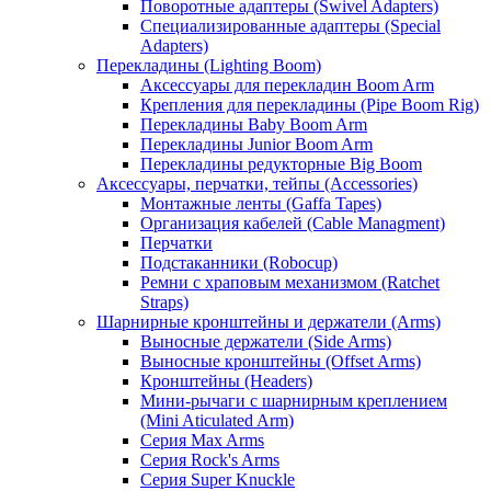
Поворотные адаптеры (Swivel Adapters)
Специализированные адаптеры (Special
Adapters)
Перекладины (Lighting Boom)
Аксессуары для перекладин Boom Arm
Крепления для перекладины (Pipe Boom Rig)
Перекладины Baby Boom Arm
Перекладины Junior Boom Arm
Перекладины редукторные Big Boom
Аксессуары, перчатки, тейпы (Accessories)
Монтажные ленты (Gaffa Tapes)
Организация кабелей (Cable Managment)
Перчатки
Подстаканники (Robocup)
Ремни с храповым механизмом (Ratchet
Straps)
Шарнирные кронштейны и держатели (Arms)
Выносные держатели (Side Arms)
Выносные кронштейны (Offset Arms)
Кронштейны (Headers)
Мини-рычаги с шарнирным креплением
(Mini Aticulated Arm)
Серия Max Arms
Серия Rock's Arms
Серия Super Knuckle