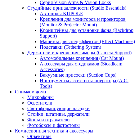
Серия Vision Arms & Vision Locks
Студийные принадлежности (Studio Essentials)
Автополы KUPOLE
Крепления для мониторов и проекторов
(Monitor & Projector Mount)
Кронштейны для установки фона (Backdrop
Support)
Машины для спецэффектов (Effect Machines)
Подставки (Tethering System)
Держатели и крепления камеры (Camera Support)
Автомобильные крепления (Car Mount)
Аксессуары для стедикамов (Steadicam
Accessories)
Вакуумные присоски (Suction Cups)
Инструменты ассистента оператора (A.C.
Tools)
Снимаем дома
Микрофоны
Осветители
Светоформирующие насадки
Стойки, штативы, держатели
Фоны и отражатели
Фотобоксы и фотостолы
Комиссионная техника и аксессуары
Объективы