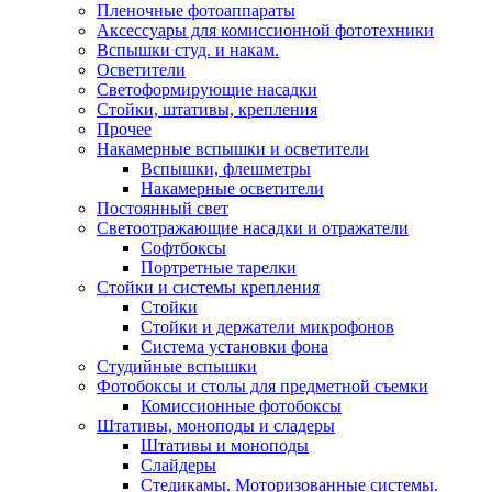
Пленочные фотоаппараты
Аксессуары для комиссионной фототехники
Вспышки студ. и накам.
Осветители
Светоформирующие насадки
Стойки, штативы, крепления
Прочее
Накамерные вспышки и осветители
Вспышки, флешметры
Накамерные осветители
Постоянный свет
Светоотражающие насадки и отражатели
Софтбоксы
Портретные тарелки
Стойки и системы крепления
Стойки
Стойки и держатели микрофонов
Система установки фона
Студийные вспышки
Фотобоксы и столы для предметной съемки
Комиссионные фотобоксы
Штативы, моноподы и сладеры
Штативы и моноподы
Слайдеры
Стедикамы. Моторизованные системы.