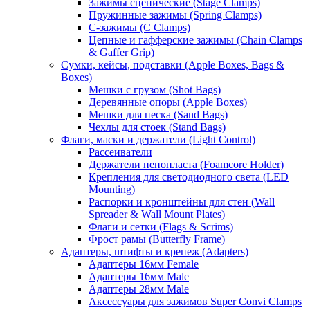
Зажимы сценические (Stage Clamps)
Пружинные зажимы (Spring Clamps)
С-зажимы (C Clamps)
Цепные и гафферские зажимы (Chain Clamps
& Gaffer Grip)
Сумки, кейсы, подставки (Apple Boxes, Bags &
Boxes)
Мешки с грузом (Shot Bags)
Деревянные опоры (Apple Boxes)
Мешки для песка (Sand Bags)
Чехлы для стоек (Stand Bags)
Флаги, маски и держатели (Light Control)
Рассеиватели
Держатели пенопласта (Foamcore Holder)
Крепления для светодиодного света (LED
Mounting)
Распорки и кронштейны для стен (Wall
Spreader & Wall Mount Plates)
Флаги и сетки (Flags & Scrims)
Фрост рамы (Butterfly Frame)
Адаптеры, штифты и крепеж (Adapters)
Адаптеры 16мм Female
Адаптеры 16мм Male
Адаптеры 28мм Male
Аксессуары для зажимов Super Convi Clamps