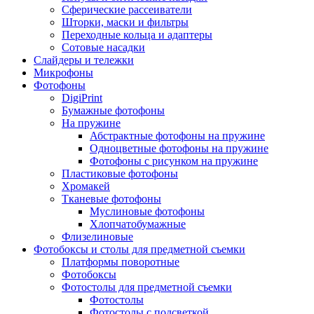
Сферические рассеиватели
Шторки, маски и фильтры
Переходные кольца и адаптеры
Сотовые насадки
Слайдеры и тележки
Микрофоны
Фотофоны
DigiPrint
Бумажные фотофоны
На пружине
Абстрактные фотофоны на пружине
Одноцветные фотофоны на пружине
Фотофоны с рисунком на пружине
Пластиковые фотофоны
Хромакей
Тканевые фотофоны
Муслиновые фотофоны
Хлопчатобумажные
Флизелиновые
Фотобоксы и столы для предметной съемки
Платформы поворотные
Фотобоксы
Фотостолы для предметной съемки
Фотостолы
Фотостолы с подсветкой