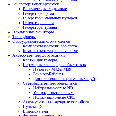
Генераторы спецэффектов
Вентиляторы студийные
Генераторы дыма
Генераторы мыльных пузырей
Генераторы снега
Генераторы тумана
Накамерные мониторы
Телесуфлеры
Оборудование для стоматологов
Комплекты постоянного света
Комплекты с макровспышками
Аксессуары для фототехники
Клетки для камеры
Переходные кольца для объективов
На резьбу М42 и М39
Байонет-Байонет
Для телескопов и зрительных труб
Светофильтры для объективов
Нейтрально-серые ND
Ультрафиолетовые UV
Поляризационные CPL
Аккумуляторы и зарядные устройства
Пульты ДУ
Видоискатели
Фотосумки, рюкзаки и чехлы