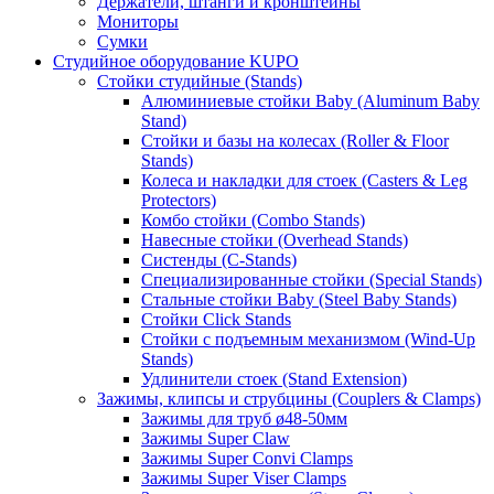
Держатели, штанги и кронштейны
Мониторы
Сумки
Студийное оборудование KUPO
Стойки студийные (Stands)
Алюминиевые стойки Baby (Aluminum Baby
Stand)
Стойки и базы на колесах (Roller & Floor
Stands)
Колеса и накладки для стоек (Casters & Leg
Protectors)
Комбо стойки (Combo Stands)
Навесные стойки (Overhead Stands)
Систенды (C-Stands)
Специализированные стойки (Special Stands)
Стальные стойки Baby (Steel Baby Stands)
Стойки Click Stands
Стойки с подъемным механизмом (Wind-Up
Stands)
Удлинители стоек (Stand Extension)
Зажимы, клипсы и струбцины (Couplers & Clamps)
Зажимы для труб ø48-50мм
Зажимы Super Claw
Зажимы Super Convi Clamps
Зажимы Super Viser Clamps