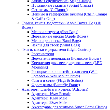
Зажимы сценические (Stage Clamps)
Пружинные зажимы (Spring Clamps)
С-зажимы (C Clamps)
Цепные и гафферские зажимы (Chain Clamps
& Gaffer Grip)
Сумки, кейсы, подставки (Apple Boxes, Bags &
Boxes)
Мешки с грузом (Shot Bags)
Деревянные опоры (Apple Boxes)
Мешки для песка (Sand Bags)
Чехлы для стоек (Stand Bags)
Флаги, маски и держатели (Light Control)
Рассеиватели
Держатели пенопласта (Foamcore Holder)
Крепления для светодиодного света (LED
Mounting)
Распорки и кронштейны для стен (Wall
Spreader & Wall Mount Plates)
Флаги и сетки (Flags & Scrims)
Фрост рамы (Butterfly Frame)
Адаптеры, штифты и крепеж (Adapters)
Адаптеры 16мм Female
Адаптеры 16мм Male
Адаптеры 28мм Male
Аксессуары для зажимов Super Convi Clamps