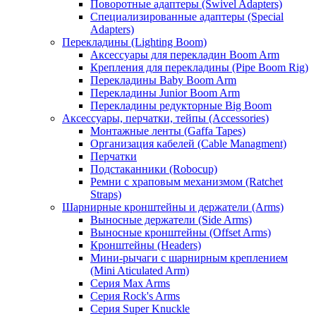
Поворотные адаптеры (Swivel Adapters)
Специализированные адаптеры (Special
Adapters)
Перекладины (Lighting Boom)
Аксессуары для перекладин Boom Arm
Крепления для перекладины (Pipe Boom Rig)
Перекладины Baby Boom Arm
Перекладины Junior Boom Arm
Перекладины редукторные Big Boom
Аксессуары, перчатки, тейпы (Accessories)
Монтажные ленты (Gaffa Tapes)
Организация кабелей (Cable Managment)
Перчатки
Подстаканники (Robocup)
Ремни с храповым механизмом (Ratchet
Straps)
Шарнирные кронштейны и держатели (Arms)
Выносные держатели (Side Arms)
Выносные кронштейны (Offset Arms)
Кронштейны (Headers)
Мини-рычаги с шарнирным креплением
(Mini Aticulated Arm)
Серия Max Arms
Серия Rock's Arms
Серия Super Knuckle