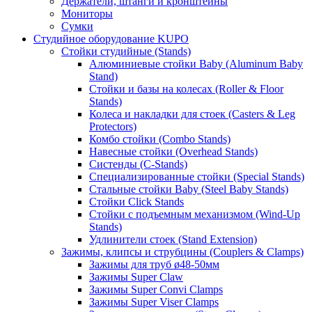
Держатели, штанги и кронштейны
Мониторы
Сумки
Студийное оборудование KUPO
Стойки студийные (Stands)
Алюминиевые стойки Baby (Aluminum Baby
Stand)
Стойки и базы на колесах (Roller & Floor
Stands)
Колеса и накладки для стоек (Casters & Leg
Protectors)
Комбо стойки (Combo Stands)
Навесные стойки (Overhead Stands)
Систенды (C-Stands)
Специализированные стойки (Special Stands)
Стальные стойки Baby (Steel Baby Stands)
Стойки Click Stands
Стойки с подъемным механизмом (Wind-Up
Stands)
Удлинители стоек (Stand Extension)
Зажимы, клипсы и струбцины (Couplers & Clamps)
Зажимы для труб ø48-50мм
Зажимы Super Claw
Зажимы Super Convi Clamps
Зажимы Super Viser Clamps