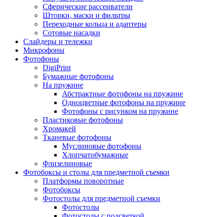
Сферические рассеиватели
Шторки, маски и фильтры
Переходные кольца и адаптеры
Сотовые насадки
Слайдеры и тележки
Микрофоны
Фотофоны
DigiPrint
Бумажные фотофоны
На пружине
Абстрактные фотофоны на пружине
Одноцветные фотофоны на пружине
Фотофоны с рисунком на пружине
Пластиковые фотофоны
Хромакей
Тканевые фотофоны
Муслиновые фотофоны
Хлопчатобумажные
Флизелиновые
Фотобоксы и столы для предметной съемки
Платформы поворотные
Фотобоксы
Фотостолы для предметной съемки
Фотостолы
Фотостолы с подсветкой