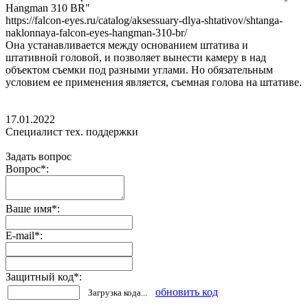
Hangman 310 BR"
https://falcon-eyes.ru/catalog/aksessuary-dlya-shtativov/shtanga-
naklonnaya-falcon-eyes-hangman-310-br/
Она устанавливается между основанием штатива и
штативной головой, и позволяет вынести камеру в над
объектом съемки под разными углами. Но обязательным
условием ее применения является, съемная голова на штативе.
17.01.2022
Специалист тех. поддержки
Задать вопрос
Вопрос
*
:
Ваше имя
*
:
E-mail
*
:
Защитный код
*
:
обновить код
Загрузка кода...