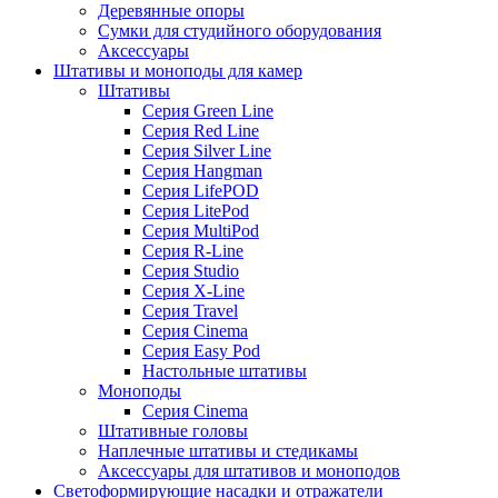
Деревянные опоры
Сумки для студийного оборудования
Аксессуары
Штативы и моноподы для камер
Штативы
Серия Green Line
Серия Red Line
Серия Silver Line
Серия Hangman
Серия LifePOD
Серия LitePod
Серия MultiPod
Серия R-Line
Серия Studio
Серия X-Line
Серия Travel
Серия Cinema
Серия Easy Pod
Настольные штативы
Моноподы
Серия Cinema
Штативные головы
Наплечные штативы и стедикамы
Аксессуары для штативов и моноподов
Светоформирующие насадки и отражатели