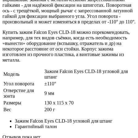
гайками - для надёжной фиксации на шпиготах. Поворотная
ось - с трещёткой, мощный рычаг с запрессованной латунной
гайкой для фиксации выбранного угла. Угол поворота -
произвольный и может изменяться в пределах от -110° до 110°.
Купить зажим Falcon Eyes CLD-18 можно порекомендовать,
например, для тех видов съёмки, когда есть необходимость
«вынести» оборудование (вспышку, отражатель и др) на
некоторое расстояние от оси стойки. Корпус зажима
изготовлен из прочного пластика, а винтовые зажимы из
металла.
Зажим Falcon Eyes CLD-18 угловой для
Модель
штанг
Угол поворота
±110°
Отверстие для
9 мм
зонта
Размеры
130 х 115 х 70
Вес
200 г
Зажим Falcon Eyes CLD-18 угловой для штанг
Гарантийный талон
Отзывов пока нет