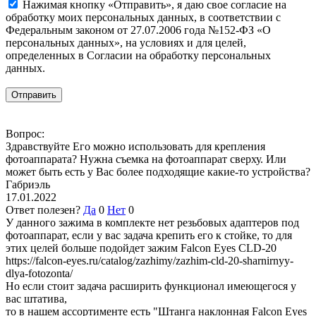
Нажимая кнопку «Отправить», я даю свое согласие на
обработку моих персональных данных, в соответствии с
Федеральным законом от 27.07.2006 года №152-ФЗ «О
персональных данных», на условиях и для целей,
определенных в Согласии на обработку персональных
данных.
Вопрос:
Здравствуйте Его можно использовать для крепления
фотоаппарата? Нужна съемка на фотоаппарат сверху. Или
может быть есть у Вас более подходящие какие-то устройства?
Габриэль
17.01.2022
Ответ полезен?
Да
0
Нет
0
У данного зажима в комплекте нет резьбовых адаптеров под
фотоаппарат, если у вас задача крепить его к стойке, то для
этих целей больше подойдет зажим Falcon Eyes CLD-20
https://falcon-eyes.ru/catalog/zazhimy/zazhim-cld-20-sharnirnyy-
dlya-fotozonta/
Но если стоит задача расширить функционал имеющегося у
вас штатива,
то в нашем ассортименте есть "Штанга наклонная Falcon Eyes