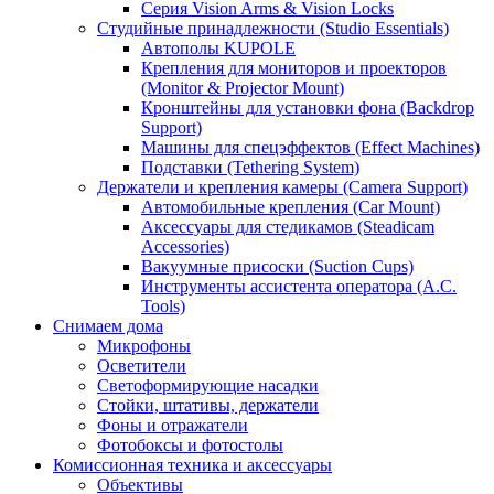
Серия Vision Arms & Vision Locks
Студийные принадлежности (Studio Essentials)
Автополы KUPOLE
Крепления для мониторов и проекторов
(Monitor & Projector Mount)
Кронштейны для установки фона (Backdrop
Support)
Машины для спецэффектов (Effect Machines)
Подставки (Tethering System)
Держатели и крепления камеры (Camera Support)
Автомобильные крепления (Car Mount)
Аксессуары для стедикамов (Steadicam
Accessories)
Вакуумные присоски (Suction Cups)
Инструменты ассистента оператора (A.C.
Tools)
Снимаем дома
Микрофоны
Осветители
Светоформирующие насадки
Стойки, штативы, держатели
Фоны и отражатели
Фотобоксы и фотостолы
Комиссионная техника и аксессуары
Объективы