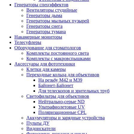
Генераторы спецэффектов
Вентиляторы студийные
Генераторы дыма
Генераторы мыльных пузырей
Генераторы снега
Генераторы тумана
Накамерные мониторы
Телесуфлеры
Оборудование для стоматологов
Комплекты постоянного света
Комплекты с макровспышками
Аксессуары для фототехники
Клетки для камеры
Переходные кольца для объективов
На резьбу М42 и М39
Байонет-Байонет
Для телескопов и зрительных труб
Светофильтры для объективов
Нейтрально-серые ND
Ультрафиолетовые UV
Поляризационные CPL
Аккумуляторы и зарядные устройства
Пульты ДУ
Видоискатели
Фотосумки, рюкзаки и чехлы