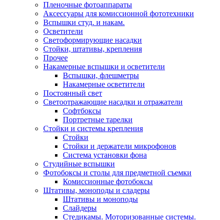
Пленочные фотоаппараты
Аксессуары для комиссионной фототехники
Вспышки студ. и накам.
Осветители
Светоформирующие насадки
Стойки, штативы, крепления
Прочее
Накамерные вспышки и осветители
Вспышки, флешметры
Накамерные осветители
Постоянный свет
Светоотражающие насадки и отражатели
Софтбоксы
Портретные тарелки
Стойки и системы крепления
Стойки
Стойки и держатели микрофонов
Система установки фона
Студийные вспышки
Фотобоксы и столы для предметной съемки
Комиссионные фотобоксы
Штативы, моноподы и сладеры
Штативы и моноподы
Слайдеры
Стедикамы. Моторизованные системы.