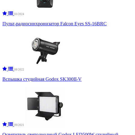
03/2024
Пульт-радиосинхронизатор Falcon Eyes SS-16BRC
08/2022
Вспышка студийная Godox SK300II-V
09/2021
Осветитель светодиодный Godox LED500W студийный