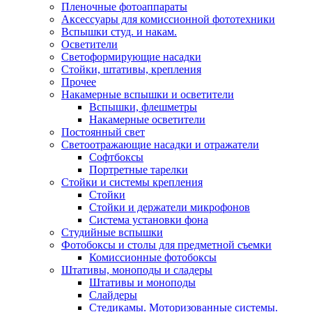
Пленочные фотоаппараты
Аксессуары для комиссионной фототехники
Вспышки студ. и накам.
Осветители
Светоформирующие насадки
Стойки, штативы, крепления
Прочее
Накамерные вспышки и осветители
Вспышки, флешметры
Накамерные осветители
Постоянный свет
Светоотражающие насадки и отражатели
Софтбоксы
Портретные тарелки
Стойки и системы крепления
Стойки
Стойки и держатели микрофонов
Система установки фона
Студийные вспышки
Фотобоксы и столы для предметной съемки
Комиссионные фотобоксы
Штативы, моноподы и сладеры
Штативы и моноподы
Слайдеры
Стедикамы. Моторизованные системы.