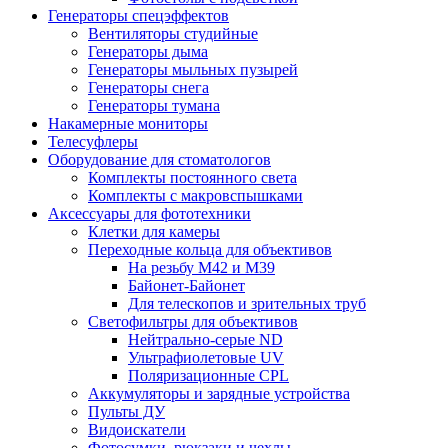
Генераторы спецэффектов
Вентиляторы студийные
Генераторы дыма
Генераторы мыльных пузырей
Генераторы снега
Генераторы тумана
Накамерные мониторы
Телесуфлеры
Оборудование для стоматологов
Комплекты постоянного света
Комплекты с макровспышками
Аксессуары для фототехники
Клетки для камеры
Переходные кольца для объективов
На резьбу М42 и М39
Байонет-Байонет
Для телескопов и зрительных труб
Светофильтры для объективов
Нейтрально-серые ND
Ультрафиолетовые UV
Поляризационные CPL
Аккумуляторы и зарядные устройства
Пульты ДУ
Видоискатели
Фотосумки, рюкзаки и чехлы