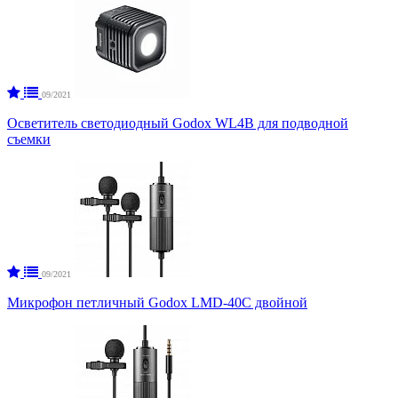
09/2021
Осветитель светодиодный Godox WL4B для подводной
съемки
09/2021
Микрофон петличный Godox LMD-40C двойной