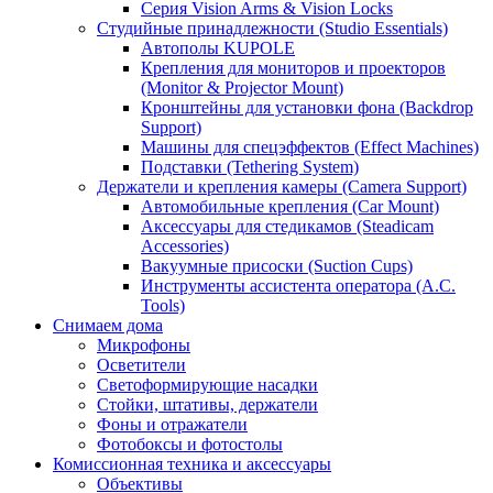
Серия Vision Arms & Vision Locks
Студийные принадлежности (Studio Essentials)
Автополы KUPOLE
Крепления для мониторов и проекторов
(Monitor & Projector Mount)
Кронштейны для установки фона (Backdrop
Support)
Машины для спецэффектов (Effect Machines)
Подставки (Tethering System)
Держатели и крепления камеры (Camera Support)
Автомобильные крепления (Car Mount)
Аксессуары для стедикамов (Steadicam
Accessories)
Вакуумные присоски (Suction Cups)
Инструменты ассистента оператора (A.C.
Tools)
Снимаем дома
Микрофоны
Осветители
Светоформирующие насадки
Стойки, штативы, держатели
Фоны и отражатели
Фотобоксы и фотостолы
Комиссионная техника и аксессуары
Объективы