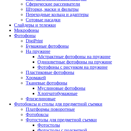
Сферические рассеиватели
Шторки, маски и фильтры
Переходные кольца и адаптеры
Сотовые насадки
Слайдеры и тележки
Микрофоны
Фотофоны
DigiPrint
Бумажные фотофоны
На пружине
Абстрактные фотофоны на пружине
Одноцветные фотофоны на пружине
Фотофоны с рисунком на пружине
Пластиковые фотофоны
Хромакей
Тканевые фотофоны
Муслиновые фотофоны
Хлопчатобумажные
Флизелиновые
Фотобоксы и столы для предметной съемки
Платформы поворотные
Фотобоксы
Фотостолы для предметной съемки
Фотостолы
Фотостолы с подсветкой