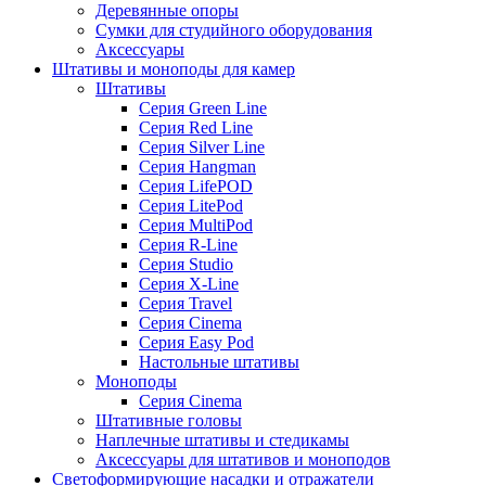
Деревянные опоры
Сумки для студийного оборудования
Аксессуары
Штативы и моноподы для камер
Штативы
Серия Green Line
Серия Red Line
Серия Silver Line
Серия Hangman
Серия LifePOD
Серия LitePod
Серия MultiPod
Серия R-Line
Серия Studio
Серия X-Line
Серия Travel
Серия Cinema
Серия Easy Pod
Настольные штативы
Моноподы
Серия Cinema
Штативные головы
Наплечные штативы и стедикамы
Аксессуары для штативов и моноподов
Светоформирующие насадки и отражатели