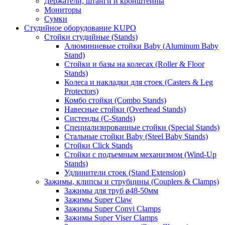
Держатели, штанги и кронштейны
Мониторы
Сумки
Студийное оборудование KUPO
Стойки студийные (Stands)
Алюминиевые стойки Baby (Aluminum Baby
Stand)
Стойки и базы на колесах (Roller & Floor
Stands)
Колеса и накладки для стоек (Casters & Leg
Protectors)
Комбо стойки (Combo Stands)
Навесные стойки (Overhead Stands)
Систенды (C-Stands)
Специализированные стойки (Special Stands)
Стальные стойки Baby (Steel Baby Stands)
Стойки Click Stands
Стойки с подъемным механизмом (Wind-Up
Stands)
Удлинители стоек (Stand Extension)
Зажимы, клипсы и струбцины (Couplers & Clamps)
Зажимы для труб ø48-50мм
Зажимы Super Claw
Зажимы Super Convi Clamps
Зажимы Super Viser Clamps