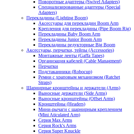
Поворотные адаптеры (Swivel Adapters)
Специализированные адаптеры (Special
Adapters)
Перекладины (Lighting Boom)
Аксессуары для перекладин Boom Arm
Крепления для перекладины (Pipe Boom Rig)
Перекладины Baby Boom Arm
Перекладины Junior Boom Arm
Перекладины редукторные Big Boom
Аксессуары, перчатки, тейпы (Accessories)
Монтажные ленты (Gaffa Tapes)
Организация кабелей (Cable Managment)
Перчатки
Подстаканники (Robocup)
Ремни с храповым механизмом (Ratchet
Straps)
Шарнирные кронштейны и держатели (Arms)
Выносные держатели (Side Arms)
Выносные кронштейны (Offset Arms)
Кронштейны (Headers)
Мини-рычаги с шарнирным креплением
(Mini Aticulated Arm)
Серия Max Arms
Серия Rock's Arms
Серия Super Knuckle