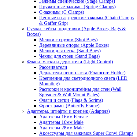
Зажимы сценические (Stage Clamps)
Пружинные зажимы (Spring Clamps)
С-зажимы (C Clamps)
Цепные и гафферские зажимы (Chain Clamps
& Gaffer Grip)
Сумки, кейсы, подставки (Apple Boxes, Bags &
Boxes)
Мешки с грузом (Shot Bags)
Деревянные опоры (Apple Boxes)
Мешки для песка (Sand Bags)
Чехлы для стоек (Stand Bags)
Флаги, маски и держатели (Light Control)
Рассеиватели
Держатели пенопласта (Foamcore Holder)
Крепления для светодиодного света (LED
Mounting)
Распорки и кронштейны для стен (Wall
Spreader & Wall Mount Plates)
Флаги и сетки (Flags & Scrims)
Фрост рамы (Butterfly Frame)
Адаптеры, штифты и крепеж (Adapters)
Адаптеры 16мм Female
Адаптеры 16мм Male
Адаптеры 28мм Male
Аксессуары для зажимов Super Convi Clamps