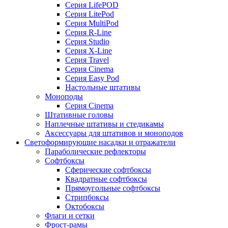
Серия LifePOD
Серия LitePod
Серия MultiPod
Серия R-Line
Серия Studio
Серия X-Line
Серия Travel
Серия Cinema
Серия Easy Pod
Настольные штативы
Моноподы
Серия Cinema
Штативные головы
Наплечные штативы и стедикамы
Аксессуары для штативов и моноподов
Светоформирующие насадки и отражатели
Параболические рефлекторы
Софтбоксы
Сферические софтбоксы
Квадратные софтбоксы
Прямоугольные софтбоксы
Стрипбоксы
Октобоксы
Флаги и сетки
Фрост-рамы