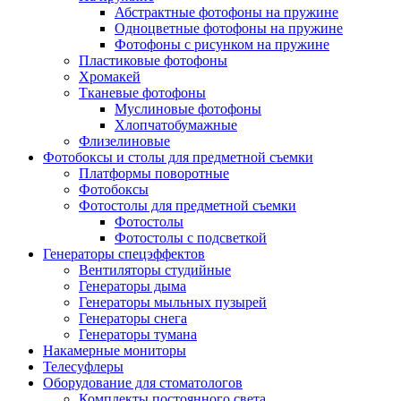
Абстрактные фотофоны на пружине
Одноцветные фотофоны на пружине
Фотофоны с рисунком на пружине
Пластиковые фотофоны
Хромакей
Тканевые фотофоны
Муслиновые фотофоны
Хлопчатобумажные
Флизелиновые
Фотобоксы и столы для предметной съемки
Платформы поворотные
Фотобоксы
Фотостолы для предметной съемки
Фотостолы
Фотостолы с подсветкой
Генераторы спецэффектов
Вентиляторы студийные
Генераторы дыма
Генераторы мыльных пузырей
Генераторы снега
Генераторы тумана
Накамерные мониторы
Телесуфлеры
Оборудование для стоматологов
Комплекты постоянного света