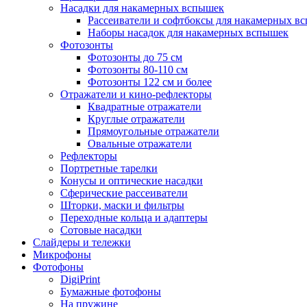
Насадки для накамерных вспышек
Рассеиватели и софтбоксы для накамерных в
Наборы насадок для накамерных вспышек
Фотозонты
Фотозонты до 75 см
Фотозонты 80-110 см
Фотозонты 122 см и более
Отражатели и кино-рефлекторы
Квадратные отражатели
Круглые отражатели
Прямоугольные отражатели
Овальные отражатели
Рефлекторы
Портретные тарелки
Конусы и оптические насадки
Сферические рассеиватели
Шторки, маски и фильтры
Переходные кольца и адаптеры
Сотовые насадки
Слайдеры и тележки
Микрофоны
Фотофоны
DigiPrint
Бумажные фотофоны
На пружине