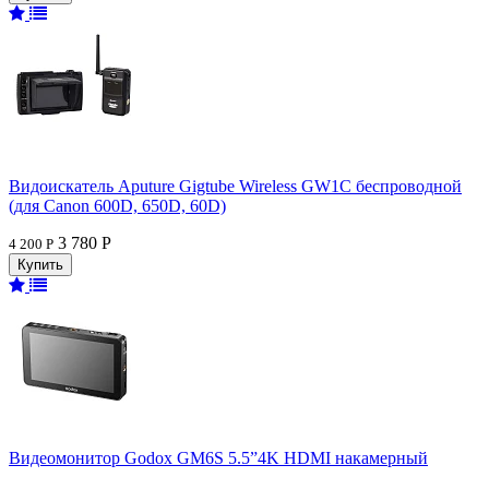
Видоискатель Aputure Gigtube Wireless GW1C беспроводной
(для Canon 600D, 650D, 60D)
3 780 Р
4 200 Р
Видеомонитор Godox GM6S 5.5”4K HDMI накамерный