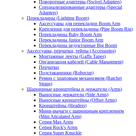
Поворотные адаптеры (Swivel Adapters)
Специализированные адаптеры (Special
Adapters)
Перекладины (Lighting Boom)
Аксессуары для перекладин Boom Arm
Крепления для перекладины (Pipe Boom Rig)
Перекладины Baby Boom Arm
Перекладины Junior Boom Arm
Перекладины редукторные Big Boom
Аксессуары, перчатки, тейпы (Accessories)
Монтажные ленты (Gaffa Tapes)
Организация кабелей (Cable Managment)
Перчатки
Подстаканники (Robocup)
Ремни с храповым механизмом (Ratchet
Straps)
Шарнирные кронштейны и держатели (Arms)
Выносные держатели (Side Arms)
Выносные кронштейны (Offset Arms)
Кронштейны (Headers)
Мини-рычаги с шарнирным креплением
(Mini Aticulated Arm)
Серия Max Arms
Серия Rock's Arms
Серия Super Knuckle