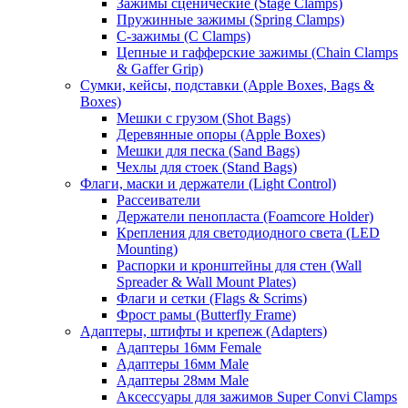
Зажимы сценические (Stage Clamps)
Пружинные зажимы (Spring Clamps)
С-зажимы (C Clamps)
Цепные и гафферские зажимы (Chain Clamps
& Gaffer Grip)
Сумки, кейсы, подставки (Apple Boxes, Bags &
Boxes)
Мешки с грузом (Shot Bags)
Деревянные опоры (Apple Boxes)
Мешки для песка (Sand Bags)
Чехлы для стоек (Stand Bags)
Флаги, маски и держатели (Light Control)
Рассеиватели
Держатели пенопласта (Foamcore Holder)
Крепления для светодиодного света (LED
Mounting)
Распорки и кронштейны для стен (Wall
Spreader & Wall Mount Plates)
Флаги и сетки (Flags & Scrims)
Фрост рамы (Butterfly Frame)
Адаптеры, штифты и крепеж (Adapters)
Адаптеры 16мм Female
Адаптеры 16мм Male
Адаптеры 28мм Male
Аксессуары для зажимов Super Convi Clamps