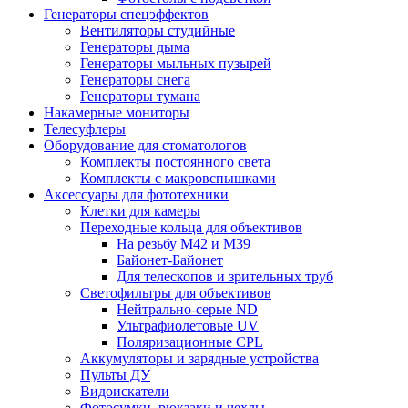
Генераторы спецэффектов
Вентиляторы студийные
Генераторы дыма
Генераторы мыльных пузырей
Генераторы снега
Генераторы тумана
Накамерные мониторы
Телесуфлеры
Оборудование для стоматологов
Комплекты постоянного света
Комплекты с макровспышками
Аксессуары для фототехники
Клетки для камеры
Переходные кольца для объективов
На резьбу М42 и М39
Байонет-Байонет
Для телескопов и зрительных труб
Светофильтры для объективов
Нейтрально-серые ND
Ультрафиолетовые UV
Поляризационные CPL
Аккумуляторы и зарядные устройства
Пульты ДУ
Видоискатели
Фотосумки, рюкзаки и чехлы