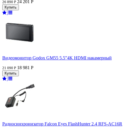
24 201 Р
26 890 Р
Видеомонитор Godox GM55 5.5”4K HDMI накамерный
18 981 Р
21 090 Р
Радиосинхронизатор Falcon Eyes FlashHunter 2.4 RFS-AC16R