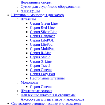
Деревянные опоры
Сумки для студийного оборудования
Аксессуары
Штативы и моноподы для камер
Штативы
Серия Green Line
Серия Red Line
Серия Silver Line
Серия Hangman
Серия LifePOD
Серия LitePod
Серия MultiPod
Серия R-Line
Серия Studio
Серия X-Line
Серия Travel
Серия Cinema
Серия Easy Pod
Настольные штативы
Моноподы
Серия Cinema
Штативные головы
Наплечные штативы и стедикамы
Аксессуары для штативов и моноподов
Светоформирующие насадки и отражатели