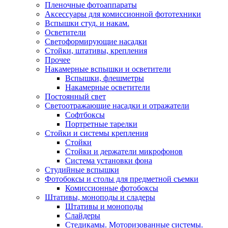
Пленочные фотоаппараты
Аксессуары для комиссионной фототехники
Вспышки студ. и накам.
Осветители
Светоформирующие насадки
Стойки, штативы, крепления
Прочее
Накамерные вспышки и осветители
Вспышки, флешметры
Накамерные осветители
Постоянный свет
Светоотражающие насадки и отражатели
Софтбоксы
Портретные тарелки
Стойки и системы крепления
Стойки
Стойки и держатели микрофонов
Система установки фона
Студийные вспышки
Фотобоксы и столы для предметной съемки
Комиссионные фотобоксы
Штативы, моноподы и сладеры
Штативы и моноподы
Слайдеры
Стедикамы. Моторизованные системы.