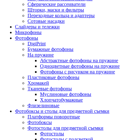
Сферические рассеиватели
Шторки, маски и фильтры
Переходные кольца и адаптеры
Сотовые насадки
Слайдеры и тележки
Микрофоны
Фотофоны
DigiPrint
Бумажные фотофоны
На пружине
Абстрактные фотофоны на пружине
Одноцветные фотофоны на пружине
Фотофоны с рисунком на пружине
Пластиковые фотофоны
Хромакей
Тканевые фотофоны
Муслиновые фотофоны
Хлопчатобумажные
Флизелиновые
Фотобоксы и столы для предметной съемки
Платформы поворотные
Фотобоксы
Фотостолы для предметной съемки
Фотостолы
Фотостолы с подсветкой