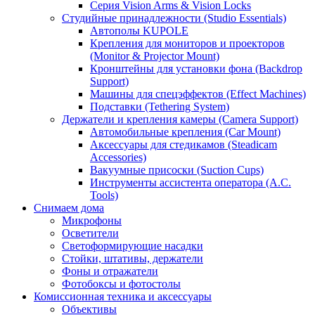
Серия Vision Arms & Vision Locks
Студийные принадлежности (Studio Essentials)
Автополы KUPOLE
Крепления для мониторов и проекторов
(Monitor & Projector Mount)
Кронштейны для установки фона (Backdrop
Support)
Машины для спецэффектов (Effect Machines)
Подставки (Tethering System)
Держатели и крепления камеры (Camera Support)
Автомобильные крепления (Car Mount)
Аксессуары для стедикамов (Steadicam
Accessories)
Вакуумные присоски (Suction Cups)
Инструменты ассистента оператора (A.C.
Tools)
Снимаем дома
Микрофоны
Осветители
Светоформирующие насадки
Стойки, штативы, держатели
Фоны и отражатели
Фотобоксы и фотостолы
Комиссионная техника и аксессуары
Объективы