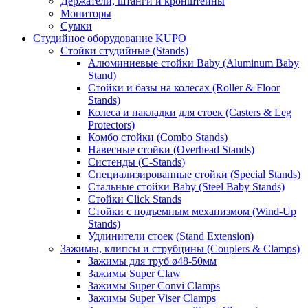
Держатели, штанги и кронштейны
Мониторы
Сумки
Студийное оборудование KUPO
Стойки студийные (Stands)
Алюминиевые стойки Baby (Aluminum Baby
Stand)
Стойки и базы на колесах (Roller & Floor
Stands)
Колеса и накладки для стоек (Casters & Leg
Protectors)
Комбо стойки (Combo Stands)
Навесные стойки (Overhead Stands)
Систенды (C-Stands)
Специализированные стойки (Special Stands)
Стальные стойки Baby (Steel Baby Stands)
Стойки Click Stands
Стойки с подъемным механизмом (Wind-Up
Stands)
Удлинители стоек (Stand Extension)
Зажимы, клипсы и струбцины (Couplers & Clamps)
Зажимы для труб ø48-50мм
Зажимы Super Claw
Зажимы Super Convi Clamps
Зажимы Super Viser Clamps