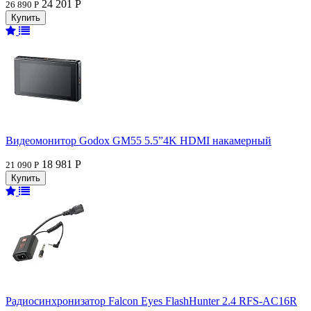
24 201 Р
26 890 Р
Видеомонитор Godox GM55 5.5”4K HDMI накамерный
18 981 Р
21 090 Р
Радиосинхронизатор Falcon Eyes FlashHunter 2.4 RFS-AC16R