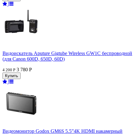
Видоискатель Aputure Gigtube Wireless GW1C беспроводной
(для Canon 600D, 650D, 60D)
3 780 Р
4 200 Р
Видеомонитор Godox GM6S 5.5”4K HDMI накамерный