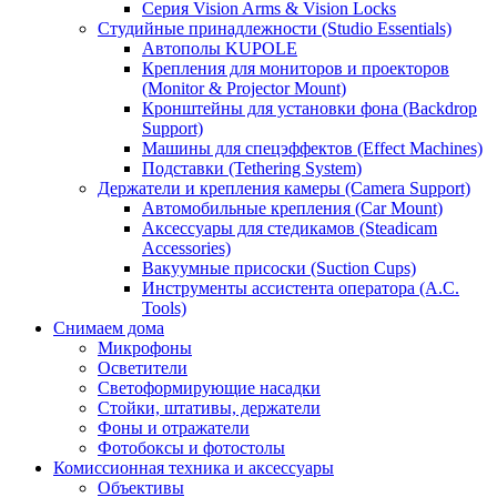
Серия Vision Arms & Vision Locks
Студийные принадлежности (Studio Essentials)
Автополы KUPOLE
Крепления для мониторов и проекторов
(Monitor & Projector Mount)
Кронштейны для установки фона (Backdrop
Support)
Машины для спецэффектов (Effect Machines)
Подставки (Tethering System)
Держатели и крепления камеры (Camera Support)
Автомобильные крепления (Car Mount)
Аксессуары для стедикамов (Steadicam
Accessories)
Вакуумные присоски (Suction Cups)
Инструменты ассистента оператора (A.C.
Tools)
Снимаем дома
Микрофоны
Осветители
Светоформирующие насадки
Стойки, штативы, держатели
Фоны и отражатели
Фотобоксы и фотостолы
Комиссионная техника и аксессуары
Объективы