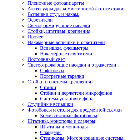
Пленочные фотоаппараты
Аксессуары для комиссионной фототехники
Вспышки студ. и накам.
Осветители
Светоформирующие насадки
Стойки, штативы, крепления
Прочее
Накамерные вспышки и осветители
Вспышки, флешметры
Накамерные осветители
Постоянный свет
Светоотражающие насадки и отражатели
Софтбоксы
Портретные тарелки
Стойки и системы крепления
Стойки
Стойки и держатели микрофонов
Система установки фона
Студийные вспышки
Фотобоксы и столы для предметной съемки
Комиссионные фотобоксы
Штативы, моноподы и сладеры
Штативы и моноподы
Слайдеры
Стедикамы. Моторизованные системы.