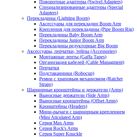
Поворотные адаптеры (Swivel Adapters)
Специализированные адаптеры (Special
Adapters)
Перекладины (Lighting Boom)
Аксессуары для перекладин Boom Arm
Крепления для перекладины (Pipe Boom Rig)
Перекладины Baby Boom Arm
Перекладины Junior Boom Arm
Перекладины редукторные Big Boom
Аксессуары, перчатки, тейпы (Accessories)
Монтажные ленты (Gaffa Tapes)
Организация кабелей (Cable Managment)
Перчатки
Подстаканники (Robocup)
Ремни с храповым механизмом (Ratchet
Straps)
Шарнирные кронштейны и держатели (Arms)
Выносные держатели (Side Arms)
Выносные кронштейны (Offset Arms)
Кронштейны (Headers)
Мини-рычаги с шарнирным креплением
(Mini Aticulated Arm)
Серия Max Arms
Серия Rock's Arms
Серия Super Knuckle