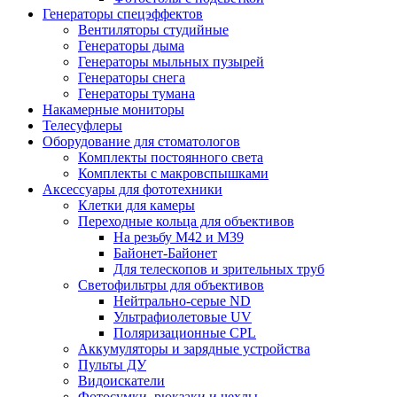
Генераторы спецэффектов
Вентиляторы студийные
Генераторы дыма
Генераторы мыльных пузырей
Генераторы снега
Генераторы тумана
Накамерные мониторы
Телесуфлеры
Оборудование для стоматологов
Комплекты постоянного света
Комплекты с макровспышками
Аксессуары для фототехники
Клетки для камеры
Переходные кольца для объективов
На резьбу М42 и М39
Байонет-Байонет
Для телескопов и зрительных труб
Светофильтры для объективов
Нейтрально-серые ND
Ультрафиолетовые UV
Поляризационные CPL
Аккумуляторы и зарядные устройства
Пульты ДУ
Видоискатели
Фотосумки, рюкзаки и чехлы