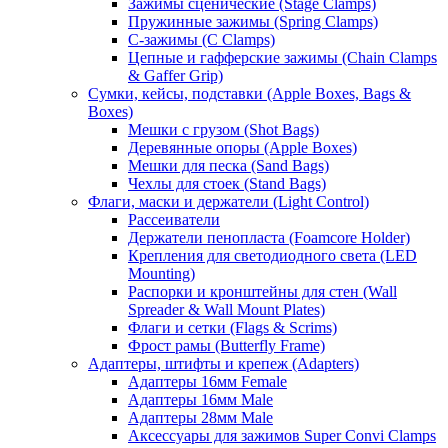
Зажимы сценические (Stage Clamps)
Пружинные зажимы (Spring Clamps)
С-зажимы (C Clamps)
Цепные и гафферские зажимы (Chain Clamps
& Gaffer Grip)
Сумки, кейсы, подставки (Apple Boxes, Bags &
Boxes)
Мешки с грузом (Shot Bags)
Деревянные опоры (Apple Boxes)
Мешки для песка (Sand Bags)
Чехлы для стоек (Stand Bags)
Флаги, маски и держатели (Light Control)
Рассеиватели
Держатели пенопласта (Foamcore Holder)
Крепления для светодиодного света (LED
Mounting)
Распорки и кронштейны для стен (Wall
Spreader & Wall Mount Plates)
Флаги и сетки (Flags & Scrims)
Фрост рамы (Butterfly Frame)
Адаптеры, штифты и крепеж (Adapters)
Адаптеры 16мм Female
Адаптеры 16мм Male
Адаптеры 28мм Male
Аксессуары для зажимов Super Convi Clamps