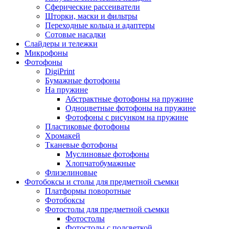
Сферические рассеиватели
Шторки, маски и фильтры
Переходные кольца и адаптеры
Сотовые насадки
Слайдеры и тележки
Микрофоны
Фотофоны
DigiPrint
Бумажные фотофоны
На пружине
Абстрактные фотофоны на пружине
Одноцветные фотофоны на пружине
Фотофоны с рисунком на пружине
Пластиковые фотофоны
Хромакей
Тканевые фотофоны
Муслиновые фотофоны
Хлопчатобумажные
Флизелиновые
Фотобоксы и столы для предметной съемки
Платформы поворотные
Фотобоксы
Фотостолы для предметной съемки
Фотостолы
Фотостолы с подсветкой