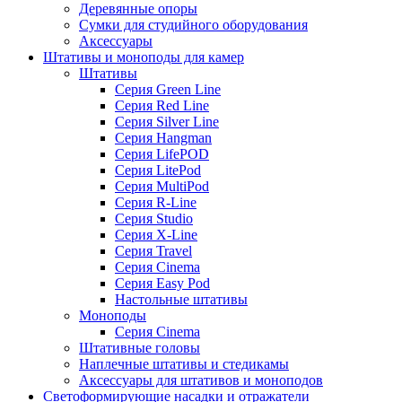
Деревянные опоры
Сумки для студийного оборудования
Аксессуары
Штативы и моноподы для камер
Штативы
Серия Green Line
Серия Red Line
Серия Silver Line
Серия Hangman
Серия LifePOD
Серия LitePod
Серия MultiPod
Серия R-Line
Серия Studio
Серия X-Line
Серия Travel
Серия Cinema
Серия Easy Pod
Настольные штативы
Моноподы
Серия Cinema
Штативные головы
Наплечные штативы и стедикамы
Аксессуары для штативов и моноподов
Светоформирующие насадки и отражатели