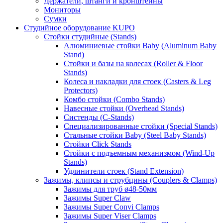
Держатели, штанги и кронштейны
Мониторы
Сумки
Студийное оборудование KUPO
Стойки студийные (Stands)
Алюминиевые стойки Baby (Aluminum Baby
Stand)
Стойки и базы на колесах (Roller & Floor
Stands)
Колеса и накладки для стоек (Casters & Leg
Protectors)
Комбо стойки (Combo Stands)
Навесные стойки (Overhead Stands)
Систенды (C-Stands)
Специализированные стойки (Special Stands)
Стальные стойки Baby (Steel Baby Stands)
Стойки Click Stands
Стойки с подъемным механизмом (Wind-Up
Stands)
Удлинители стоек (Stand Extension)
Зажимы, клипсы и струбцины (Couplers & Clamps)
Зажимы для труб ø48-50мм
Зажимы Super Claw
Зажимы Super Convi Clamps
Зажимы Super Viser Clamps