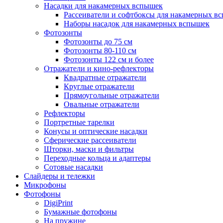
Насадки для накамерных вспышек
Рассеиватели и софтбоксы для накамерных в
Наборы насадок для накамерных вспышек
Фотозонты
Фотозонты до 75 см
Фотозонты 80-110 см
Фотозонты 122 см и более
Отражатели и кино-рефлекторы
Квадратные отражатели
Круглые отражатели
Прямоугольные отражатели
Овальные отражатели
Рефлекторы
Портретные тарелки
Конусы и оптические насадки
Сферические рассеиватели
Шторки, маски и фильтры
Переходные кольца и адаптеры
Сотовые насадки
Слайдеры и тележки
Микрофоны
Фотофоны
DigiPrint
Бумажные фотофоны
На пружине