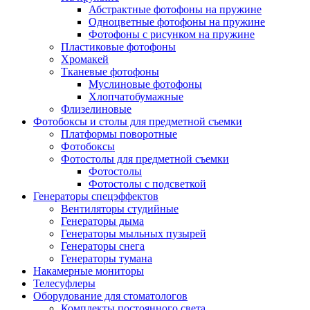
Абстрактные фотофоны на пружине
Одноцветные фотофоны на пружине
Фотофоны с рисунком на пружине
Пластиковые фотофоны
Хромакей
Тканевые фотофоны
Муслиновые фотофоны
Хлопчатобумажные
Флизелиновые
Фотобоксы и столы для предметной съемки
Платформы поворотные
Фотобоксы
Фотостолы для предметной съемки
Фотостолы
Фотостолы с подсветкой
Генераторы спецэффектов
Вентиляторы студийные
Генераторы дыма
Генераторы мыльных пузырей
Генераторы снега
Генераторы тумана
Накамерные мониторы
Телесуфлеры
Оборудование для стоматологов
Комплекты постоянного света