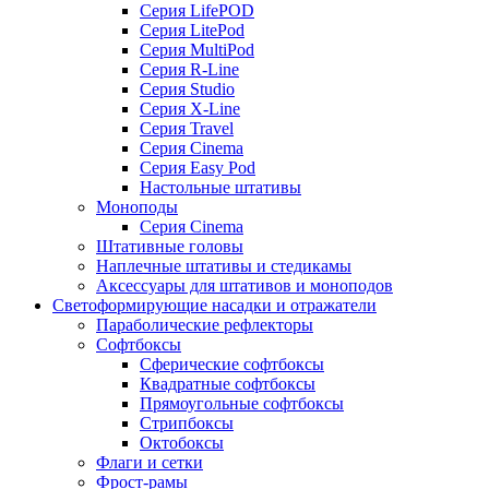
Серия LifePOD
Серия LitePod
Серия MultiPod
Серия R-Line
Серия Studio
Серия X-Line
Серия Travel
Серия Cinema
Серия Easy Pod
Настольные штативы
Моноподы
Серия Cinema
Штативные головы
Наплечные штативы и стедикамы
Аксессуары для штативов и моноподов
Светоформирующие насадки и отражатели
Параболические рефлекторы
Софтбоксы
Сферические софтбоксы
Квадратные софтбоксы
Прямоугольные софтбоксы
Стрипбоксы
Октобоксы
Флаги и сетки
Фрост-рамы