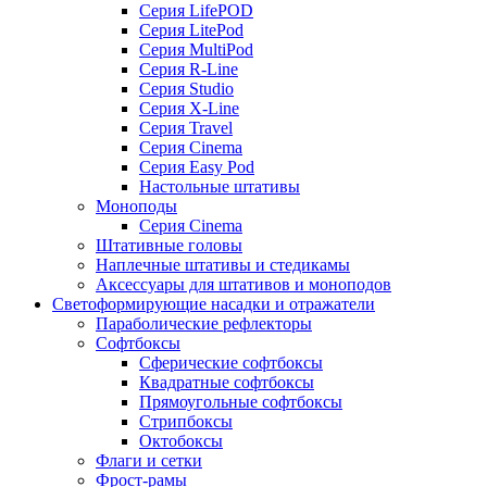
Серия LifePOD
Серия LitePod
Серия MultiPod
Серия R-Line
Серия Studio
Серия X-Line
Серия Travel
Серия Cinema
Серия Easy Pod
Настольные штативы
Моноподы
Серия Cinema
Штативные головы
Наплечные штативы и стедикамы
Аксессуары для штативов и моноподов
Светоформирующие насадки и отражатели
Параболические рефлекторы
Софтбоксы
Сферические софтбоксы
Квадратные софтбоксы
Прямоугольные софтбоксы
Стрипбоксы
Октобоксы
Флаги и сетки
Фрост-рамы