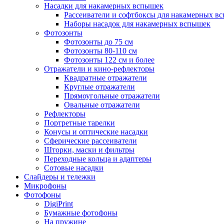
Насадки для накамерных вспышек
Рассеиватели и софтбоксы для накамерных в
Наборы насадок для накамерных вспышек
Фотозонты
Фотозонты до 75 см
Фотозонты 80-110 см
Фотозонты 122 см и более
Отражатели и кино-рефлекторы
Квадратные отражатели
Круглые отражатели
Прямоугольные отражатели
Овальные отражатели
Рефлекторы
Портретные тарелки
Конусы и оптические насадки
Сферические рассеиватели
Шторки, маски и фильтры
Переходные кольца и адаптеры
Сотовые насадки
Слайдеры и тележки
Микрофоны
Фотофоны
DigiPrint
Бумажные фотофоны
На пружине