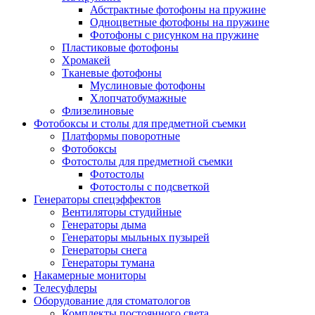
Абстрактные фотофоны на пружине
Одноцветные фотофоны на пружине
Фотофоны с рисунком на пружине
Пластиковые фотофоны
Хромакей
Тканевые фотофоны
Муслиновые фотофоны
Хлопчатобумажные
Флизелиновые
Фотобоксы и столы для предметной съемки
Платформы поворотные
Фотобоксы
Фотостолы для предметной съемки
Фотостолы
Фотостолы с подсветкой
Генераторы спецэффектов
Вентиляторы студийные
Генераторы дыма
Генераторы мыльных пузырей
Генераторы снега
Генераторы тумана
Накамерные мониторы
Телесуфлеры
Оборудование для стоматологов
Комплекты постоянного света