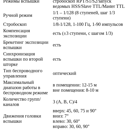
Режимы вспышки
стробоскоп RPT/S1/S2/запуск
ведомых HSS/Slave TTL/Master TTL
1/1 – 1/128 (8 ступеней, шаг 1/3
Ручной режим
ступени)
Стробоскоп
1/8-1/128, 1-100 Гц, 1-90 импульсов
Компенсация
есть (±3 ступени, с шагом 1/3)
экспозиции
Брекетинг экспозиции
есть
вспышки
Синхронизация
вспышки по второй
есть
шторке
Тип беспроводного
оптический
управления
Максимальный
в помещении: 12-15 м
диапазон работы в
вне помещения: 8-10 м
беспроводном режиме
Количество групп/
3 (A, B, C)/4
каналов
вверх: 45, 60, 75 и 90°
Движения головки
вниз: 7°
вспышки
влево: 30, 60°
вправо: 30, 60, 90°