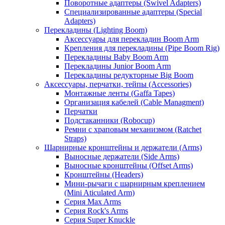
Поворотные адаптеры (Swivel Adapters)
Специализированные адаптеры (Special
Adapters)
Перекладины (Lighting Boom)
Аксессуары для перекладин Boom Arm
Крепления для перекладины (Pipe Boom Rig)
Перекладины Baby Boom Arm
Перекладины Junior Boom Arm
Перекладины редукторные Big Boom
Аксессуары, перчатки, тейпы (Accessories)
Монтажные ленты (Gaffa Tapes)
Организация кабелей (Cable Managment)
Перчатки
Подстаканники (Robocup)
Ремни с храповым механизмом (Ratchet
Straps)
Шарнирные кронштейны и держатели (Arms)
Выносные держатели (Side Arms)
Выносные кронштейны (Offset Arms)
Кронштейны (Headers)
Мини-рычаги с шарнирным креплением
(Mini Aticulated Arm)
Серия Max Arms
Серия Rock's Arms
Серия Super Knuckle