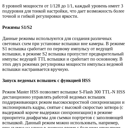
8 уровней мощности от 1/128 до 1/1, каждый уровень имеет 3
подуровня для тонкой настройки, что дает возможность более
точной и гибкой регулировки яркости.
Режимы S1/S2
Данные режимы используются для создания различных
световых схем при установке вспышки вне камеры. В режиме
S1 вспышка сработает по первому импульсу от ведущей
вспышки, в режиме S2 вспышка пропустит предварительный
импульс ведущей TTL вспышки и сработает по основному. В
этих двух режимах регулировка мощности импульса ведомой
вспышки настраивается вручную.
Запуск ведомых вспышек с функцией HSS
Режим Master HSS позволяет вспышке S-Flash 300 TTL-N HSS
дистанционно управлять работой ведомых вспышек
поддерживающих режим высокоскоростной синхронизации и
экспонировать кадры, снятые с высокой скоростью затвора (с
выдержкой короче выдержки синхронизации) в режиме
приоритета диафрагмы для съемки портретов с заполняющей
вспышкой. Данный режим можно использовать, например,
при съемке на улице в дневное время с большим открытием