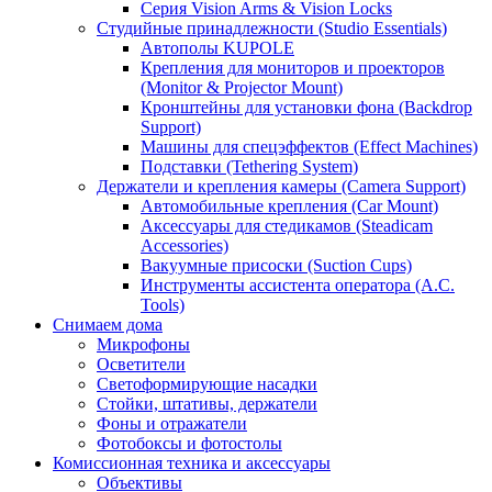
Серия Vision Arms & Vision Locks
Студийные принадлежности (Studio Essentials)
Автополы KUPOLE
Крепления для мониторов и проекторов
(Monitor & Projector Mount)
Кронштейны для установки фона (Backdrop
Support)
Машины для спецэффектов (Effect Machines)
Подставки (Tethering System)
Держатели и крепления камеры (Camera Support)
Автомобильные крепления (Car Mount)
Аксессуары для стедикамов (Steadicam
Accessories)
Вакуумные присоски (Suction Cups)
Инструменты ассистента оператора (A.C.
Tools)
Снимаем дома
Микрофоны
Осветители
Светоформирующие насадки
Стойки, штативы, держатели
Фоны и отражатели
Фотобоксы и фотостолы
Комиссионная техника и аксессуары
Объективы