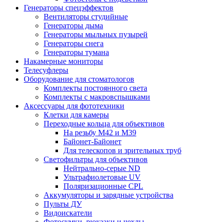
Генераторы спецэффектов
Вентиляторы студийные
Генераторы дыма
Генераторы мыльных пузырей
Генераторы снега
Генераторы тумана
Накамерные мониторы
Телесуфлеры
Оборудование для стоматологов
Комплекты постоянного света
Комплекты с макровспышками
Аксессуары для фототехники
Клетки для камеры
Переходные кольца для объективов
На резьбу М42 и М39
Байонет-Байонет
Для телескопов и зрительных труб
Светофильтры для объективов
Нейтрально-серые ND
Ультрафиолетовые UV
Поляризационные CPL
Аккумуляторы и зарядные устройства
Пульты ДУ
Видоискатели
Фотосумки, рюкзаки и чехлы