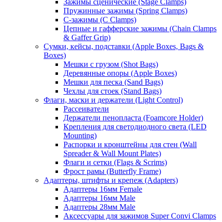
Зажимы сценические (Stage Clamps)
Пружинные зажимы (Spring Clamps)
С-зажимы (C Clamps)
Цепные и гафферские зажимы (Chain Clamps
& Gaffer Grip)
Сумки, кейсы, подставки (Apple Boxes, Bags &
Boxes)
Мешки с грузом (Shot Bags)
Деревянные опоры (Apple Boxes)
Мешки для песка (Sand Bags)
Чехлы для стоек (Stand Bags)
Флаги, маски и держатели (Light Control)
Рассеиватели
Держатели пенопласта (Foamcore Holder)
Крепления для светодиодного света (LED
Mounting)
Распорки и кронштейны для стен (Wall
Spreader & Wall Mount Plates)
Флаги и сетки (Flags & Scrims)
Фрост рамы (Butterfly Frame)
Адаптеры, штифты и крепеж (Adapters)
Адаптеры 16мм Female
Адаптеры 16мм Male
Адаптеры 28мм Male
Аксессуары для зажимов Super Convi Clamps