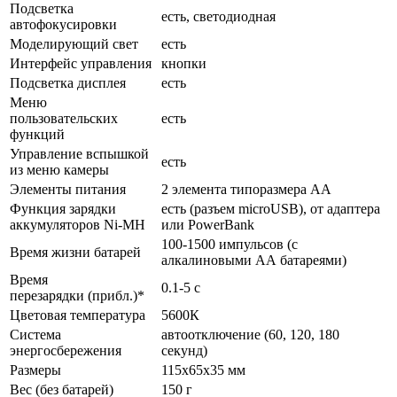
Подсветка
есть, светодиодная
автофокусировки
Моделирующий свет
есть
Интерфейс управления
кнопки
Подсветка дисплея
есть
Меню
пользовательских
есть
функций
Управление вспышкой
есть
из меню камеры
Элементы питания
2 элемента типоразмера АА
Функция зарядки
есть (разъем microUSB), от адаптера
аккумуляторов Ni-MH
или PowerBank
100-1500 импульсов (с
Время жизни батарей
алкалиновыми АА батареями)
Время
0.1-5 с
перезарядки (прибл.)*
Цветовая температура
5600К
Система
автоотключение (60, 120, 180
энергосбережения
секунд)
Размеры
115х65х35 мм
Вес (без батарей)
150 г