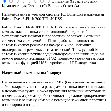
Описание
Характеристики
Комплектация
Отзывы (0)
Вопрос / Ответ (4)
Наименование в учётной системе 1С: Вспышка накамерная
Falcon Eyes S-Flash 300 TTL-N HSS
Falcon Eyes S-Flash 300 TTL-N HSS – многофункциональная
компактная вспышка со светодиодной подсветкой,
металлической ножкой и поворотной головкой. Вспышка
совместима с системой i-TTL для работы в полностью
автоматическом режиме на камерах Nikon. Вспышка
поддерживает режимы: автоматический iTTL, ручной М,
автоматический режим ведущей/ведомой вспышки, ручной
режим ведомой вспышки S1/S2, поддержка режима запуска
вспышек с функцией HSS, стробоскоп, LED-подсветка.
Надежный и компактный корпус
Вес вспышки составляет всего 150 г (без элементов питания),
а благодаря компактным размерам вспышка поместится даже
в небольшой сумке. Ножка крепления вспышки изготовлена
из металла, а фиксатор обеспечивает надежное прикрепление
вспышки к башмаку камеры с помощью зажимной пластины
и стопорного штифта.