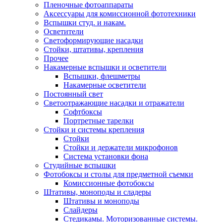
Пленочные фотоаппараты
Аксессуары для комиссионной фототехники
Вспышки студ. и накам.
Осветители
Светоформирующие насадки
Стойки, штативы, крепления
Прочее
Накамерные вспышки и осветители
Вспышки, флешметры
Накамерные осветители
Постоянный свет
Светоотражающие насадки и отражатели
Софтбоксы
Портретные тарелки
Стойки и системы крепления
Стойки
Стойки и держатели микрофонов
Система установки фона
Студийные вспышки
Фотобоксы и столы для предметной съемки
Комиссионные фотобоксы
Штативы, моноподы и сладеры
Штативы и моноподы
Слайдеры
Стедикамы. Моторизованные системы.