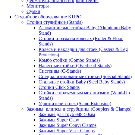
Держатели, штанги и кронштейны
Мониторы
Сумки
Студийное оборудование KUPO
Стойки студийные (Stands)
Алюминиевые стойки Baby (Aluminum Baby
Stand)
Стойки и базы на колесах (Roller & Floor
Stands)
Колеса и накладки для стоек (Casters & Leg
Protectors)
Комбо стойки (Combo Stands)
Навесные стойки (Overhead Stands)
Систенды (C-Stands)
Специализированные стойки (Special Stands)
Стальные стойки Baby (Steel Baby Stands)
Стойки Click Stands
Стойки с подъемным механизмом (Wind-Up
Stands)
Удлинители стоек (Stand Extension)
Зажимы, клипсы и струбцины (Couplers & Clamps)
Зажимы для труб ø48-50мм
Зажимы Super Claw
Зажимы Super Convi Clamps
Зажимы Super Viser Clamps