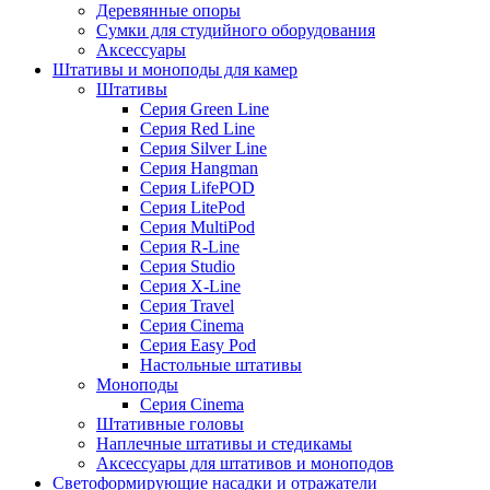
Деревянные опоры
Сумки для студийного оборудования
Аксессуары
Штативы и моноподы для камер
Штативы
Серия Green Line
Серия Red Line
Серия Silver Line
Серия Hangman
Серия LifePOD
Серия LitePod
Серия MultiPod
Серия R-Line
Серия Studio
Серия X-Line
Серия Travel
Серия Cinema
Серия Easy Pod
Настольные штативы
Моноподы
Серия Cinema
Штативные головы
Наплечные штативы и стедикамы
Аксессуары для штативов и моноподов
Светоформирующие насадки и отражатели