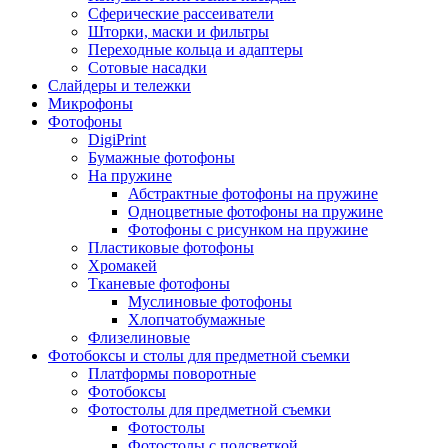
Сферические рассеиватели
Шторки, маски и фильтры
Переходные кольца и адаптеры
Сотовые насадки
Слайдеры и тележки
Микрофоны
Фотофоны
DigiPrint
Бумажные фотофоны
На пружине
Абстрактные фотофоны на пружине
Одноцветные фотофоны на пружине
Фотофоны с рисунком на пружине
Пластиковые фотофоны
Хромакей
Тканевые фотофоны
Муслиновые фотофоны
Хлопчатобумажные
Флизелиновые
Фотобоксы и столы для предметной съемки
Платформы поворотные
Фотобоксы
Фотостолы для предметной съемки
Фотостолы
Фотостолы с подсветкой