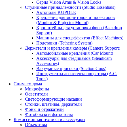
Серия Vision Arms & Vision Locks
Студийные принадлежности (Studio Essentials)
Автополы KUPOLE
Крепления для мониторов и проекторов
(Monitor & Projector Mount)
Кронштейны для установки фона (Backdrop
Support)
Машины для спецэффектов (Effect Machines)
Подставки (Tethering System)
Держатели и крепления камеры (Camera Support)
Автомобильные крепления (Car Mount)
Аксессуары для стедикамов (Steadicam
Accessories)
Вакуумные присоски (Suction Cups)
Инструменты ассистента оператора (A.C.
Tools)
Снимаем дома
Микрофоны
Осветители
Светоформирующие насадки
Стойки, штативы, держатели
Фоны и отражатели
Фотобоксы и фотостолы
Комиссионная техника и аксессуары
Объективы