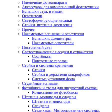
Пленочные фотоаппараты
Аксессуары для комиссионной фототехники
Вспышки студ. и накам.
Осветители
Светоформирующие насадки
Стойки, штативы, крепления
Прочее
Накамерные вспышки и осветители
Вспышки, флешметры
Накамерные осветители
Постоянный свет
Светоотражающие насадки и отражатели
Софтбоксы
Портретные тарелки
Стойки и системы крепления
Стойки
Стойки и держатели микрофонов
Система установки фона
Студийные вспышки
Фотобоксы и столы для предметной съемки
Комиссионные фотобоксы
Штативы, моноподы и сладеры
Штативы и моноподы
Слайдеры
Стедикамы. Моторизованные системы.