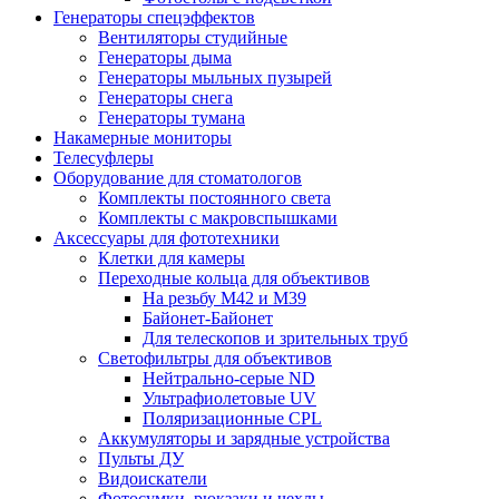
Генераторы спецэффектов
Вентиляторы студийные
Генераторы дыма
Генераторы мыльных пузырей
Генераторы снега
Генераторы тумана
Накамерные мониторы
Телесуфлеры
Оборудование для стоматологов
Комплекты постоянного света
Комплекты с макровспышками
Аксессуары для фототехники
Клетки для камеры
Переходные кольца для объективов
На резьбу М42 и М39
Байонет-Байонет
Для телескопов и зрительных труб
Светофильтры для объективов
Нейтрально-серые ND
Ультрафиолетовые UV
Поляризационные CPL
Аккумуляторы и зарядные устройства
Пульты ДУ
Видоискатели
Фотосумки, рюкзаки и чехлы