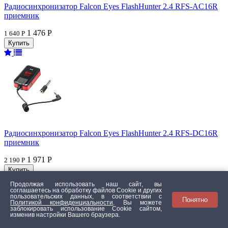
Радиосинхронизатор Falcon Eyes FlashHunter 2.4 RFS-AC16R
приемник
1 476 Р
1 640 Р
Радиосинхронизатор Falcon Eyes FlashHunter 2.4 RFS-DC16R
приемник
1 971 Р
2 190 Р
Продолжая использовать наш сайт, вы
соглашаетесь на обработку файлов Сookie и других
пользовательских данных, в соответствии с
Понятно
Политикой конфиденциальности
. Вы можете
заблокировать использование Cookie сайтом,
изменив настройки Вашего браузера.