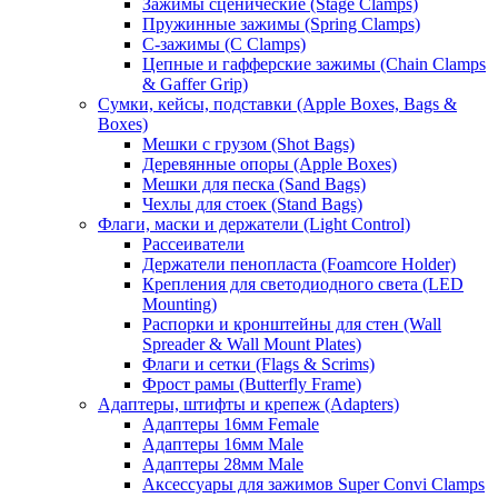
Зажимы сценические (Stage Clamps)
Пружинные зажимы (Spring Clamps)
С-зажимы (C Clamps)
Цепные и гафферские зажимы (Chain Clamps
& Gaffer Grip)
Сумки, кейсы, подставки (Apple Boxes, Bags &
Boxes)
Мешки с грузом (Shot Bags)
Деревянные опоры (Apple Boxes)
Мешки для песка (Sand Bags)
Чехлы для стоек (Stand Bags)
Флаги, маски и держатели (Light Control)
Рассеиватели
Держатели пенопласта (Foamcore Holder)
Крепления для светодиодного света (LED
Mounting)
Распорки и кронштейны для стен (Wall
Spreader & Wall Mount Plates)
Флаги и сетки (Flags & Scrims)
Фрост рамы (Butterfly Frame)
Адаптеры, штифты и крепеж (Adapters)
Адаптеры 16мм Female
Адаптеры 16мм Male
Адаптеры 28мм Male
Аксессуары для зажимов Super Convi Clamps