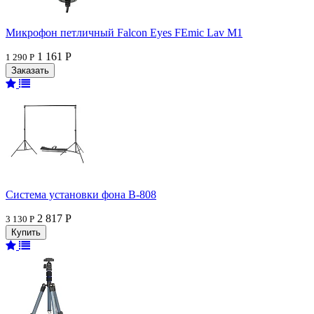
Микрофон петличный Falcon Eyes FEmic Lav M1
1 161 Р
1 290 Р
Система установки фона В-808
2 817 Р
3 130 Р