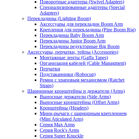
Поворотные адаптеры (Swivel Adapters)
Специализированные адаптеры (Special
Adapters)
Перекладины (Lighting Boom)
Аксессуары для перекладин Boom Arm
Крепления для перекладины (Pipe Boom Rig)
Перекладины Baby Boom Arm
Перекладины Junior Boom Arm
Перекладины редукторные Big Boom
Аксессуары, перчатки, тейпы (Accessories)
Монтажные ленты (Gaffa Tapes)
Организация кабелей (Cable Managment)
Перчатки
Подстаканники (Robocup)
Ремни с храповым механизмом (Ratchet
Straps)
Шарнирные кронштейны и держатели (Arms)
Выносные держатели (Side Arms)
Выносные кронштейны (Offset Arms)
Кронштейны (Headers)
Мини-рычаги с шарнирным креплением
(Mini Aticulated Arm)
Серия Max Arms
Серия Rock's Arms
Серия Super Knuckle