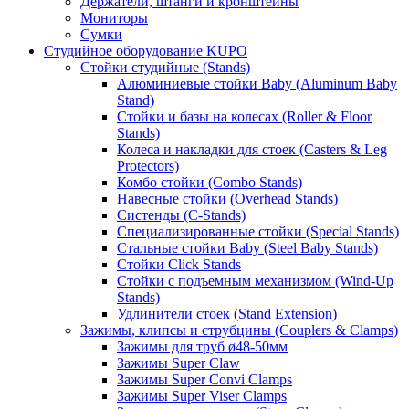
Держатели, штанги и кронштейны
Мониторы
Сумки
Студийное оборудование KUPO
Стойки студийные (Stands)
Алюминиевые стойки Baby (Aluminum Baby
Stand)
Стойки и базы на колесах (Roller & Floor
Stands)
Колеса и накладки для стоек (Casters & Leg
Protectors)
Комбо стойки (Combo Stands)
Навесные стойки (Overhead Stands)
Систенды (C-Stands)
Специализированные стойки (Special Stands)
Стальные стойки Baby (Steel Baby Stands)
Стойки Click Stands
Стойки с подъемным механизмом (Wind-Up
Stands)
Удлинители стоек (Stand Extension)
Зажимы, клипсы и струбцины (Couplers & Clamps)
Зажимы для труб ø48-50мм
Зажимы Super Claw
Зажимы Super Convi Clamps
Зажимы Super Viser Clamps