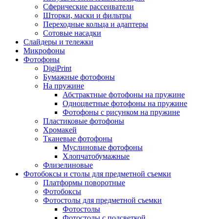
Сферические рассеиватели
Шторки, маски и фильтры
Переходные кольца и адаптеры
Сотовые насадки
Слайдеры и тележки
Микрофоны
Фотофоны
DigiPrint
Бумажные фотофоны
На пружине
Абстрактные фотофоны на пружине
Одноцветные фотофоны на пружине
Фотофоны с рисунком на пружине
Пластиковые фотофоны
Хромакей
Тканевые фотофоны
Муслиновые фотофоны
Хлопчатобумажные
Флизелиновые
Фотобоксы и столы для предметной съемки
Платформы поворотные
Фотобоксы
Фотостолы для предметной съемки
Фотостолы
Фотостолы с подсветкой