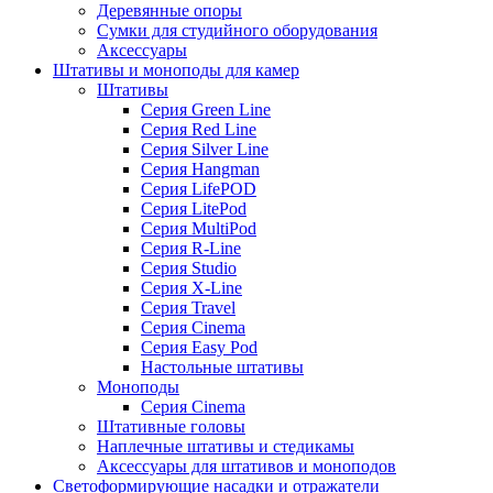
Деревянные опоры
Сумки для студийного оборудования
Аксессуары
Штативы и моноподы для камер
Штативы
Серия Green Line
Серия Red Line
Серия Silver Line
Серия Hangman
Серия LifePOD
Серия LitePod
Серия MultiPod
Серия R-Line
Серия Studio
Серия X-Line
Серия Travel
Серия Cinema
Серия Easy Pod
Настольные штативы
Моноподы
Серия Cinema
Штативные головы
Наплечные штативы и стедикамы
Аксессуары для штативов и моноподов
Светоформирующие насадки и отражатели