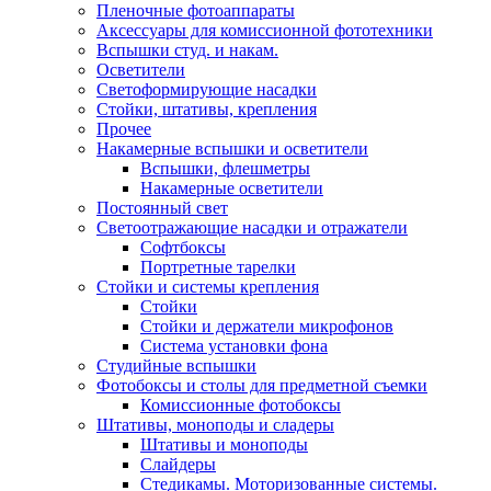
Пленочные фотоаппараты
Аксессуары для комиссионной фототехники
Вспышки студ. и накам.
Осветители
Светоформирующие насадки
Стойки, штативы, крепления
Прочее
Накамерные вспышки и осветители
Вспышки, флешметры
Накамерные осветители
Постоянный свет
Светоотражающие насадки и отражатели
Софтбоксы
Портретные тарелки
Стойки и системы крепления
Стойки
Стойки и держатели микрофонов
Система установки фона
Студийные вспышки
Фотобоксы и столы для предметной съемки
Комиссионные фотобоксы
Штативы, моноподы и сладеры
Штативы и моноподы
Слайдеры
Стедикамы. Моторизованные системы.