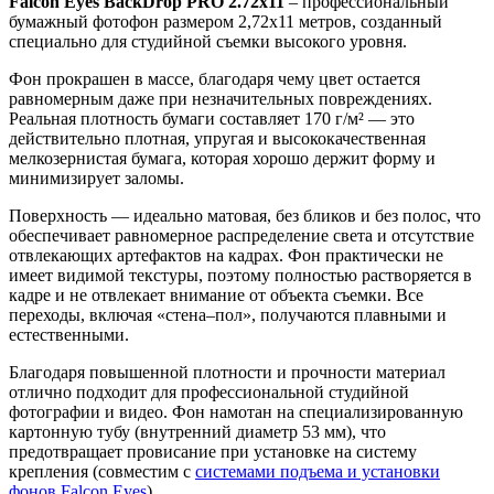
Falcon Eyes BackDrop PRO 2.72x11
– профессиональный
бумажный фотофон размером 2,72х11 метров, созданный
специально для студийной съемки высокого уровня.
Фон прокрашен в массе, благодаря чему цвет остается
равномерным даже при незначительных повреждениях.
Реальная плотность бумаги составляет 170 г/м² — это
действительно плотная, упругая и высококачественная
мелкозернистая бумага, которая хорошо держит форму и
минимизирует заломы.
Поверхность — идеально матовая, без бликов и без полос, что
обеспечивает равномерное распределение света и отсутствие
отвлекающих артефактов на кадрах. Фон практически не
имеет видимой текстуры, поэтому полностью растворяется в
кадре и не отвлекает внимание от объекта съемки. Все
переходы, включая «стена–пол», получаются плавными и
естественными.
Благодаря повышенной плотности и прочности материал
отлично подходит для профессиональной студийной
фотографии и видео. Фон намотан на специализированную
картонную тубу (внутренний диаметр 53 мм), что
предотвращает провисание при установке на систему
крепления (совместим с
системами подъема и установки
фонов Falcon Eyes
).