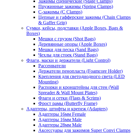
Зажимы сценические (Stage Clamps)
Пружинные зажимы (Spring Clamps)
С-зажимы (C Clamps)
Цепные и гафферские зажимы (Chain Clamps
& Gaffer Grip)
Сумки, кейсы, подставки (Apple Boxes, Bags &
Boxes)
Мешки с грузом (Shot Bags)
Деревянные опоры (Apple Boxes)
Мешки для песка (Sand Bags)
Чехлы для стоек (Stand Bags)
Флаги, маски и держатели (Light Control)
Рассеиватели
Держатели пенопласта (Foamcore Holder)
Крепления для светодиодного света (LED
Mounting)
Распорки и кронштейны для стен (Wall
Spreader & Wall Mount Plates)
Флаги и сетки (Flags & Scrims)
Фрост рамы (Butterfly Frame)
Адаптеры, штифты и крепеж (Adapters)
Адаптеры 16мм Female
Адаптеры 16мм Male
Адаптеры 28мм Male
Аксессуары для зажимов Super Convi Clamps