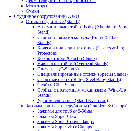
Держатели, штанги и кронштейны
Мониторы
Сумки
Студийное оборудование KUPO
Стойки студийные (Stands)
Алюминиевые стойки Baby (Aluminum Baby
Stand)
Стойки и базы на колесах (Roller & Floor
Stands)
Колеса и накладки для стоек (Casters & Leg
Protectors)
Комбо стойки (Combo Stands)
Навесные стойки (Overhead Stands)
Систенды (C-Stands)
Специализированные стойки (Special Stands)
Стальные стойки Baby (Steel Baby Stands)
Стойки Click Stands
Стойки с подъемным механизмом (Wind-Up
Stands)
Удлинители стоек (Stand Extension)
Зажимы, клипсы и струбцины (Couplers & Clamps)
Зажимы для труб ø48-50мм
Зажимы Super Claw
Зажимы Super Convi Clamps
Зажимы Super Viser Clamps