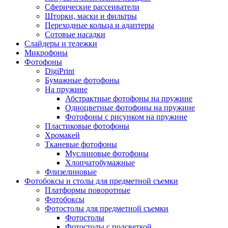
Сферические рассеиватели
Шторки, маски и фильтры
Переходные кольца и адаптеры
Сотовые насадки
Слайдеры и тележки
Микрофоны
Фотофоны
DigiPrint
Бумажные фотофоны
На пружине
Абстрактные фотофоны на пружине
Одноцветные фотофоны на пружине
Фотофоны с рисунком на пружине
Пластиковые фотофоны
Хромакей
Тканевые фотофоны
Муслиновые фотофоны
Хлопчатобумажные
Флизелиновые
Фотобоксы и столы для предметной съемки
Платформы поворотные
Фотобоксы
Фотостолы для предметной съемки
Фотостолы
Фотостолы с подсветкой