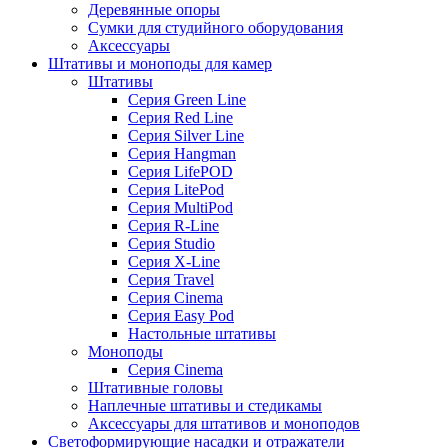
Деревянные опоры
Сумки для студийного оборудования
Аксессуары
Штативы и моноподы для камер
Штативы
Серия Green Line
Серия Red Line
Серия Silver Line
Серия Hangman
Серия LifePOD
Серия LitePod
Серия MultiPod
Серия R-Line
Серия Studio
Серия X-Line
Серия Travel
Серия Cinema
Серия Easy Pod
Настольные штативы
Моноподы
Серия Cinema
Штативные головы
Наплечные штативы и стедикамы
Аксессуары для штативов и моноподов
Светоформирующие насадки и отражатели