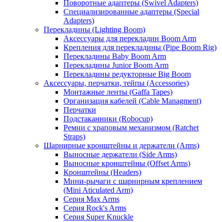
Поворотные адаптеры (Swivel Adapters)
Специализированные адаптеры (Special
Adapters)
Перекладины (Lighting Boom)
Аксессуары для перекладин Boom Arm
Крепления для перекладины (Pipe Boom Rig)
Перекладины Baby Boom Arm
Перекладины Junior Boom Arm
Перекладины редукторные Big Boom
Аксессуары, перчатки, тейпы (Accessories)
Монтажные ленты (Gaffa Tapes)
Организация кабелей (Cable Managment)
Перчатки
Подстаканники (Robocup)
Ремни с храповым механизмом (Ratchet
Straps)
Шарнирные кронштейны и держатели (Arms)
Выносные держатели (Side Arms)
Выносные кронштейны (Offset Arms)
Кронштейны (Headers)
Мини-рычаги с шарнирным креплением
(Mini Aticulated Arm)
Серия Max Arms
Серия Rock's Arms
Серия Super Knuckle