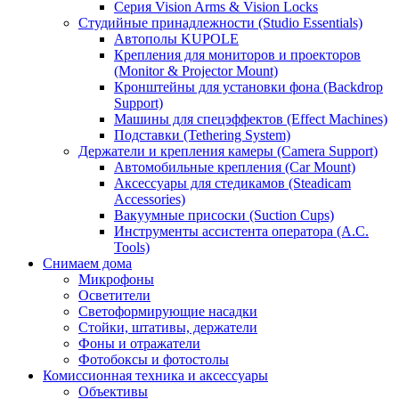
Серия Vision Arms & Vision Locks
Студийные принадлежности (Studio Essentials)
Автополы KUPOLE
Крепления для мониторов и проекторов
(Monitor & Projector Mount)
Кронштейны для установки фона (Backdrop
Support)
Машины для спецэффектов (Effect Machines)
Подставки (Tethering System)
Держатели и крепления камеры (Camera Support)
Автомобильные крепления (Car Mount)
Аксессуары для стедикамов (Steadicam
Accessories)
Вакуумные присоски (Suction Cups)
Инструменты ассистента оператора (A.C.
Tools)
Снимаем дома
Микрофоны
Осветители
Светоформирующие насадки
Стойки, штативы, держатели
Фоны и отражатели
Фотобоксы и фотостолы
Комиссионная техника и аксессуары
Объективы