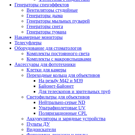
Генераторы спецэффектов
Вентиляторы студийные
Генераторы дыма
Генераторы мыльных пузырей
Генераторы снега
Генераторы тумана
Накамерные мониторы
Телесуфлеры
Оборудование для стоматологов
Комплекты постоянного света
Комплекты с макровспышками
Аксессуары для фототехники
Клетки для камеры
Переходные кольца для объективов
На резьбу М42 и М39
Байонет-Байонет
Для телескопов и зрительных труб
Светофильтры для объективов
Нейтрально-серые ND
Ультрафиолетовые UV
Поляризационные CPL
Аккумуляторы и зарядные устройства
Пульты ДУ
Видоискатели
Фотосумки, рюкзаки и чехлы