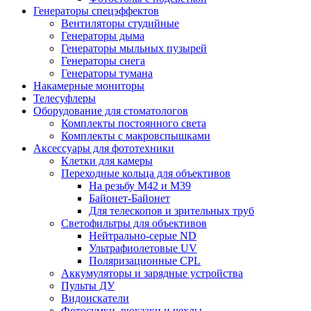
Генераторы спецэффектов
Вентиляторы студийные
Генераторы дыма
Генераторы мыльных пузырей
Генераторы снега
Генераторы тумана
Накамерные мониторы
Телесуфлеры
Оборудование для стоматологов
Комплекты постоянного света
Комплекты с макровспышками
Аксессуары для фототехники
Клетки для камеры
Переходные кольца для объективов
На резьбу М42 и М39
Байонет-Байонет
Для телескопов и зрительных труб
Светофильтры для объективов
Нейтрально-серые ND
Ультрафиолетовые UV
Поляризационные CPL
Аккумуляторы и зарядные устройства
Пульты ДУ
Видоискатели
Фотосумки, рюкзаки и чехлы