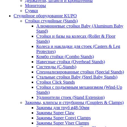
Держатели, штанги и кронштейны
Мониторы
Сумки
Студийное оборудование KUPO
Стойки студийные (Stands)
Алюминиевые стойки Baby (Aluminum Baby
Stand)
Стойки и базы на колесах (Roller & Floor
Stands)
Колеса и накладки для стоек (Casters & Leg
Protectors)
Комбо стойки (Combo Stands)
Навесные стойки (Overhead Stands)
Систенды (C-Stands)
Специализированные стойки (Special Stands)
Стальные стойки Baby (Steel Baby Stands)
Стойки Click Stands
Стойки с подъемным механизмом (Wind-Up
Stands)
Удлинители стоек (Stand Extension)
Зажимы, клипсы и струбцины (Couplers & Clamps)
Зажимы для труб ø48-50мм
Зажимы Super Claw
Зажимы Super Convi Clamps
Зажимы Super Viser Clamps