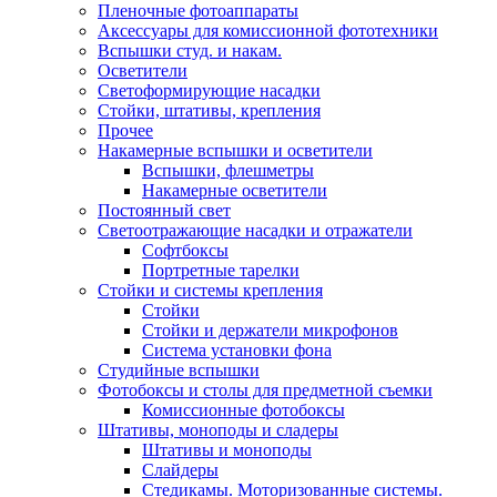
Пленочные фотоаппараты
Аксессуары для комиссионной фототехники
Вспышки студ. и накам.
Осветители
Светоформирующие насадки
Стойки, штативы, крепления
Прочее
Накамерные вспышки и осветители
Вспышки, флешметры
Накамерные осветители
Постоянный свет
Светоотражающие насадки и отражатели
Софтбоксы
Портретные тарелки
Стойки и системы крепления
Стойки
Стойки и держатели микрофонов
Система установки фона
Студийные вспышки
Фотобоксы и столы для предметной съемки
Комиссионные фотобоксы
Штативы, моноподы и сладеры
Штативы и моноподы
Слайдеры
Стедикамы. Моторизованные системы.