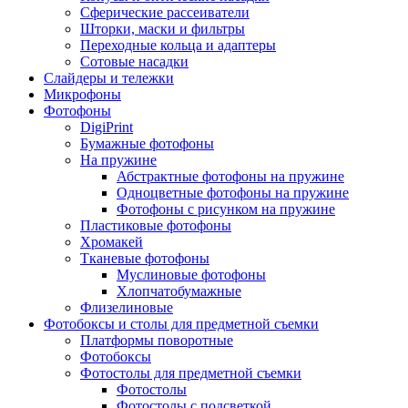
Сферические рассеиватели
Шторки, маски и фильтры
Переходные кольца и адаптеры
Сотовые насадки
Слайдеры и тележки
Микрофоны
Фотофоны
DigiPrint
Бумажные фотофоны
На пружине
Абстрактные фотофоны на пружине
Одноцветные фотофоны на пружине
Фотофоны с рисунком на пружине
Пластиковые фотофоны
Хромакей
Тканевые фотофоны
Муслиновые фотофоны
Хлопчатобумажные
Флизелиновые
Фотобоксы и столы для предметной съемки
Платформы поворотные
Фотобоксы
Фотостолы для предметной съемки
Фотостолы
Фотостолы с подсветкой