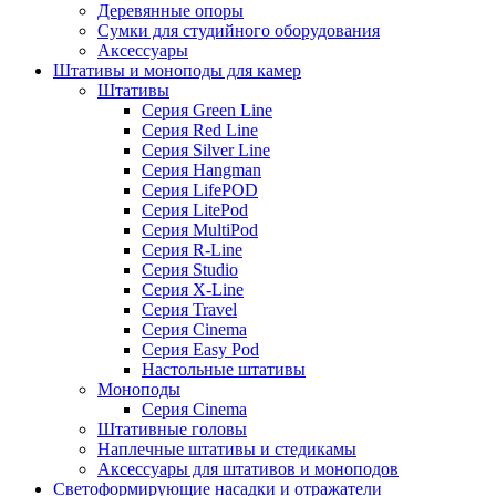
Деревянные опоры
Сумки для студийного оборудования
Аксессуары
Штативы и моноподы для камер
Штативы
Серия Green Line
Серия Red Line
Серия Silver Line
Серия Hangman
Серия LifePOD
Серия LitePod
Серия MultiPod
Серия R-Line
Серия Studio
Серия X-Line
Серия Travel
Серия Cinema
Серия Easy Pod
Настольные штативы
Моноподы
Серия Cinema
Штативные головы
Наплечные штативы и стедикамы
Аксессуары для штативов и моноподов
Светоформирующие насадки и отражатели