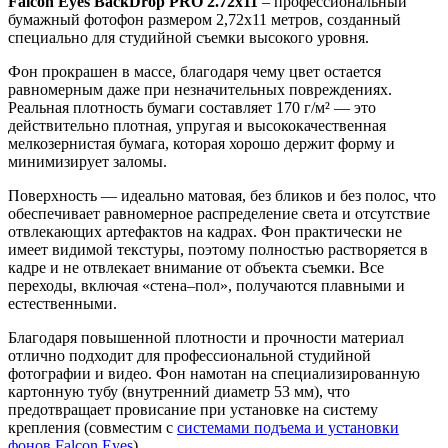
Falcon Eyes BackDrop PRO 2.72x11
– профессиональный
бумажный фотофон размером 2,72х11 метров, созданный
специально для студийной съемки высокого уровня.
Фон прокрашен в массе, благодаря чему цвет остается
равномерным даже при незначительных повреждениях.
Реальная плотность бумаги составляет 170 г/м² — это
действительно плотная, упругая и высококачественная
мелкозернистая бумага, которая хорошо держит форму и
минимизирует заломы.
Поверхность — идеально матовая, без бликов и без полос, что
обеспечивает равномерное распределение света и отсутствие
отвлекающих артефактов на кадрах. Фон практически не
имеет видимой текстуры, поэтому полностью растворяется в
кадре и не отвлекает внимание от объекта съемки. Все
переходы, включая «стена–пол», получаются плавными и
естественными.
Благодаря повышенной плотности и прочности материал
отлично подходит для профессиональной студийной
фотографии и видео. Фон намотан на специализированную
картонную тубу (внутренний диаметр 53 мм), что
предотвращает провисание при установке на систему
крепления (совместим с
системами подъема и установки
фонов Falcon Eyes
).