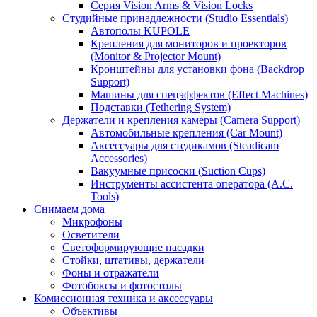
Серия Vision Arms & Vision Locks
Студийные принадлежности (Studio Essentials)
Автополы KUPOLE
Крепления для мониторов и проекторов
(Monitor & Projector Mount)
Кронштейны для установки фона (Backdrop
Support)
Машины для спецэффектов (Effect Machines)
Подставки (Tethering System)
Держатели и крепления камеры (Camera Support)
Автомобильные крепления (Car Mount)
Аксессуары для стедикамов (Steadicam
Accessories)
Вакуумные присоски (Suction Cups)
Инструменты ассистента оператора (A.C.
Tools)
Снимаем дома
Микрофоны
Осветители
Светоформирующие насадки
Стойки, штативы, держатели
Фоны и отражатели
Фотобоксы и фотостолы
Комиссионная техника и аксессуары
Объективы