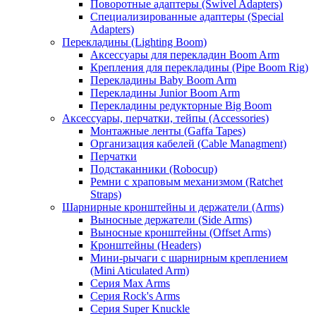
Поворотные адаптеры (Swivel Adapters)
Специализированные адаптеры (Special
Adapters)
Перекладины (Lighting Boom)
Аксессуары для перекладин Boom Arm
Крепления для перекладины (Pipe Boom Rig)
Перекладины Baby Boom Arm
Перекладины Junior Boom Arm
Перекладины редукторные Big Boom
Аксессуары, перчатки, тейпы (Accessories)
Монтажные ленты (Gaffa Tapes)
Организация кабелей (Cable Managment)
Перчатки
Подстаканники (Robocup)
Ремни с храповым механизмом (Ratchet
Straps)
Шарнирные кронштейны и держатели (Arms)
Выносные держатели (Side Arms)
Выносные кронштейны (Offset Arms)
Кронштейны (Headers)
Мини-рычаги с шарнирным креплением
(Mini Aticulated Arm)
Серия Max Arms
Серия Rock's Arms
Серия Super Knuckle