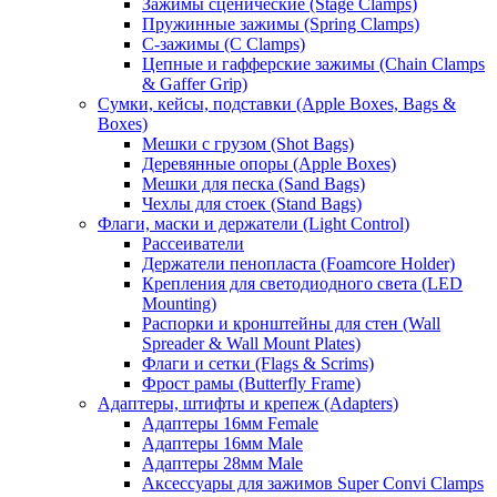
Зажимы сценические (Stage Clamps)
Пружинные зажимы (Spring Clamps)
С-зажимы (C Clamps)
Цепные и гафферские зажимы (Chain Clamps
& Gaffer Grip)
Сумки, кейсы, подставки (Apple Boxes, Bags &
Boxes)
Мешки с грузом (Shot Bags)
Деревянные опоры (Apple Boxes)
Мешки для песка (Sand Bags)
Чехлы для стоек (Stand Bags)
Флаги, маски и держатели (Light Control)
Рассеиватели
Держатели пенопласта (Foamcore Holder)
Крепления для светодиодного света (LED
Mounting)
Распорки и кронштейны для стен (Wall
Spreader & Wall Mount Plates)
Флаги и сетки (Flags & Scrims)
Фрост рамы (Butterfly Frame)
Адаптеры, штифты и крепеж (Adapters)
Адаптеры 16мм Female
Адаптеры 16мм Male
Адаптеры 28мм Male
Аксессуары для зажимов Super Convi Clamps