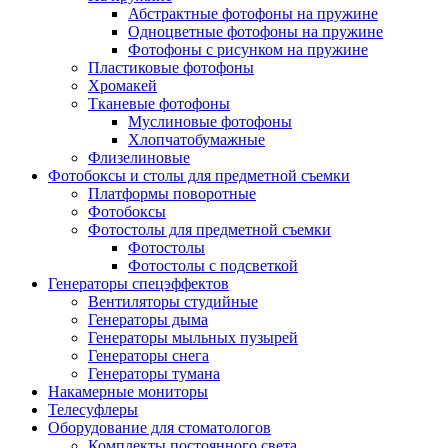
Абстрактные фотофоны на пружине
Одноцветные фотофоны на пружине
Фотофоны с рисунком на пружине
Пластиковые фотофоны
Хромакей
Тканевые фотофоны
Муслиновые фотофоны
Хлопчатобумажные
Флизелиновые
Фотобоксы и столы для предметной съемки
Платформы поворотные
Фотобоксы
Фотостолы для предметной съемки
Фотостолы
Фотостолы с подсветкой
Генераторы спецэффектов
Вентиляторы студийные
Генераторы дыма
Генераторы мыльных пузырей
Генераторы снега
Генераторы тумана
Накамерные мониторы
Телесуфлеры
Оборудование для стоматологов
Комплекты постоянного света