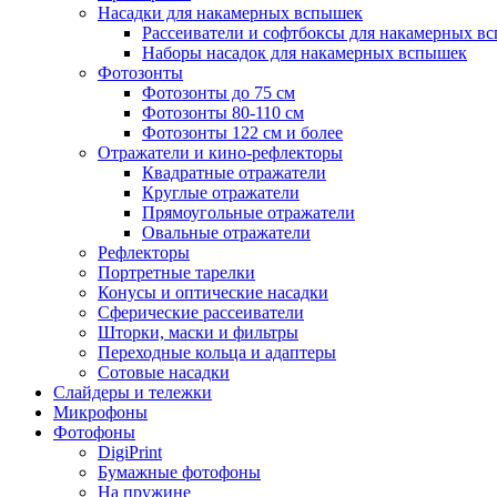
Насадки для накамерных вспышек
Рассеиватели и софтбоксы для накамерных в
Наборы насадок для накамерных вспышек
Фотозонты
Фотозонты до 75 см
Фотозонты 80-110 см
Фотозонты 122 см и более
Отражатели и кино-рефлекторы
Квадратные отражатели
Круглые отражатели
Прямоугольные отражатели
Овальные отражатели
Рефлекторы
Портретные тарелки
Конусы и оптические насадки
Сферические рассеиватели
Шторки, маски и фильтры
Переходные кольца и адаптеры
Сотовые насадки
Слайдеры и тележки
Микрофоны
Фотофоны
DigiPrint
Бумажные фотофоны
На пружине