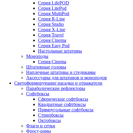
Серия LifePOD
Серия LitePod
Серия MultiPod
Серия R-Line
Серия Studio
Серия X-Line
Серия Travel
Серия Cinema
Серия Easy Pod
Настольные штативы
Моноподы
Серия Cinema
Штативные головы
Наплечные штативы и стедикамы
Аксессуары для штативов и моноподов
Светоформирующие насадки и отражатели
Параболические рефлекторы
Софтбоксы
Сферические софтбоксы
Квадратные софтбоксы
Прямоугольные софтбоксы
Стрипбоксы
Октобоксы
Флаги и сетки
Фрост-рамы