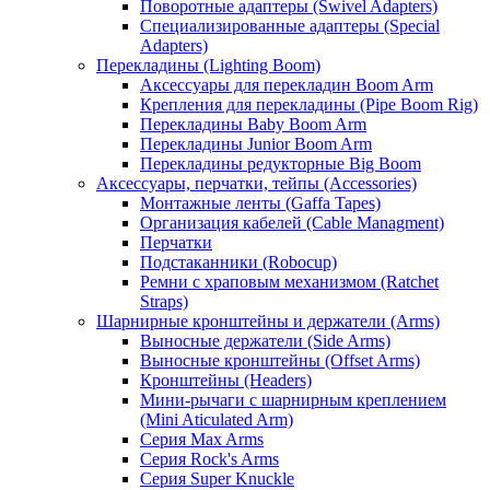
Поворотные адаптеры (Swivel Adapters)
Специализированные адаптеры (Special
Adapters)
Перекладины (Lighting Boom)
Аксессуары для перекладин Boom Arm
Крепления для перекладины (Pipe Boom Rig)
Перекладины Baby Boom Arm
Перекладины Junior Boom Arm
Перекладины редукторные Big Boom
Аксессуары, перчатки, тейпы (Accessories)
Монтажные ленты (Gaffa Tapes)
Организация кабелей (Cable Managment)
Перчатки
Подстаканники (Robocup)
Ремни с храповым механизмом (Ratchet
Straps)
Шарнирные кронштейны и держатели (Arms)
Выносные держатели (Side Arms)
Выносные кронштейны (Offset Arms)
Кронштейны (Headers)
Мини-рычаги с шарнирным креплением
(Mini Aticulated Arm)
Серия Max Arms
Серия Rock's Arms
Серия Super Knuckle