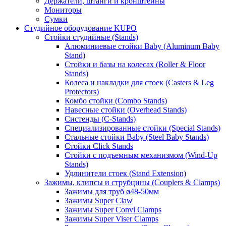
Держатели, штанги и кронштейны
Мониторы
Сумки
Студийное оборудование KUPO
Стойки студийные (Stands)
Алюминиевые стойки Baby (Aluminum Baby
Stand)
Стойки и базы на колесах (Roller & Floor
Stands)
Колеса и накладки для стоек (Casters & Leg
Protectors)
Комбо стойки (Combo Stands)
Навесные стойки (Overhead Stands)
Систенды (C-Stands)
Специализированные стойки (Special Stands)
Стальные стойки Baby (Steel Baby Stands)
Стойки Click Stands
Стойки с подъемным механизмом (Wind-Up
Stands)
Удлинители стоек (Stand Extension)
Зажимы, клипсы и струбцины (Couplers & Clamps)
Зажимы для труб ø48-50мм
Зажимы Super Claw
Зажимы Super Convi Clamps
Зажимы Super Viser Clamps