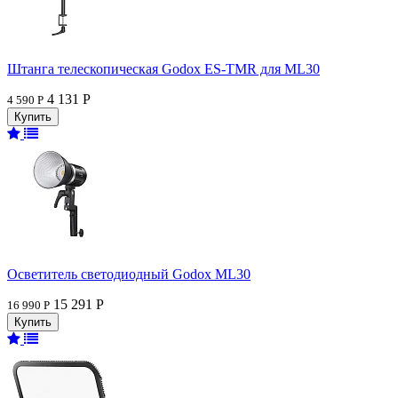
Штанга телескопическая Godox ES-TMR для ML30
4 131 Р
4 590 Р
Осветитель светодиодный Godox ML30
15 291 Р
16 990 Р