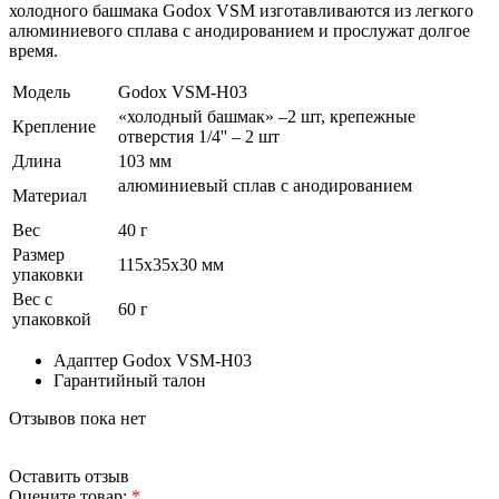
холодного башмака Godox VSM изготавливаются из легкого
алюминиевого сплава с анодированием и прослужат долгое
время.
Модель
Godox VSM-H03
«холодный башмак» –2 шт, крепежные
Крепление
отверстия 1/4'' – 2 шт
Длина
103 мм
алюминиевый сплав с анодированием
Материал
Вес
40 г
Размер
115х35х30 мм
упаковки
Вес с
60 г
упаковкой
Адаптер Godox VSM-H03
Гарантийный талон
Отзывов пока нет
Оставить отзыв
Оцените товар:
*