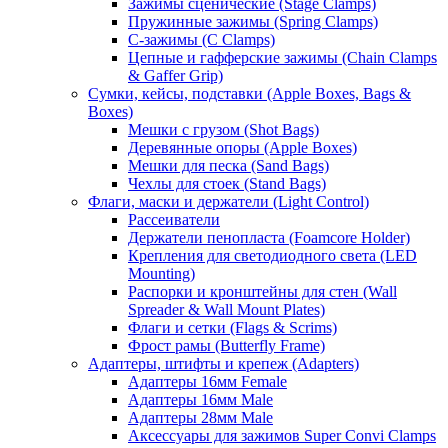
Зажимы сценические (Stage Clamps)
Пружинные зажимы (Spring Clamps)
С-зажимы (C Clamps)
Цепные и гафферские зажимы (Chain Clamps
& Gaffer Grip)
Сумки, кейсы, подставки (Apple Boxes, Bags &
Boxes)
Мешки с грузом (Shot Bags)
Деревянные опоры (Apple Boxes)
Мешки для песка (Sand Bags)
Чехлы для стоек (Stand Bags)
Флаги, маски и держатели (Light Control)
Рассеиватели
Держатели пенопласта (Foamcore Holder)
Крепления для светодиодного света (LED
Mounting)
Распорки и кронштейны для стен (Wall
Spreader & Wall Mount Plates)
Флаги и сетки (Flags & Scrims)
Фрост рамы (Butterfly Frame)
Адаптеры, штифты и крепеж (Adapters)
Адаптеры 16мм Female
Адаптеры 16мм Male
Адаптеры 28мм Male
Аксессуары для зажимов Super Convi Clamps