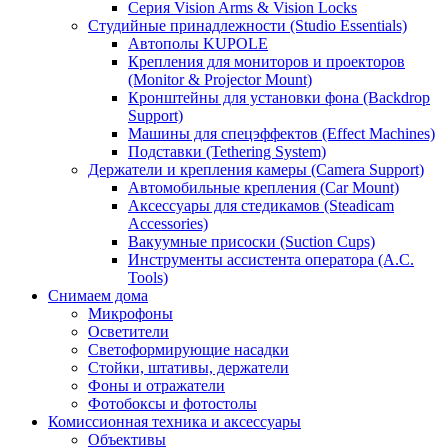
Серия Vision Arms & Vision Locks
Студийные принадлежности (Studio Essentials)
Автополы KUPOLE
Крепления для мониторов и проекторов
(Monitor & Projector Mount)
Кронштейны для установки фона (Backdrop
Support)
Машины для спецэффектов (Effect Machines)
Подставки (Tethering System)
Держатели и крепления камеры (Camera Support)
Автомобильные крепления (Car Mount)
Аксессуары для стедикамов (Steadicam
Accessories)
Вакуумные присоски (Suction Cups)
Инструменты ассистента оператора (A.C.
Tools)
Снимаем дома
Микрофоны
Осветители
Светоформирующие насадки
Стойки, штативы, держатели
Фоны и отражатели
Фотобоксы и фотостолы
Комиссионная техника и аксессуары
Объективы