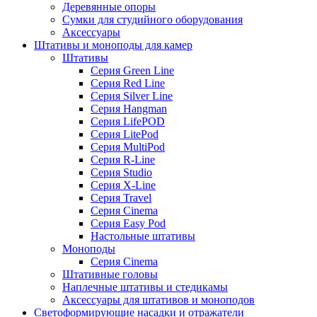
Деревянные опоры
Сумки для студийного оборудования
Аксессуары
Штативы и моноподы для камер
Штативы
Серия Green Line
Серия Red Line
Серия Silver Line
Серия Hangman
Серия LifePOD
Серия LitePod
Серия MultiPod
Серия R-Line
Серия Studio
Серия X-Line
Серия Travel
Серия Cinema
Серия Easy Pod
Настольные штативы
Моноподы
Серия Cinema
Штативные головы
Наплечные штативы и стедикамы
Аксессуары для штативов и моноподов
Светоформирующие насадки и отражатели