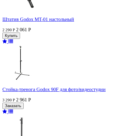
Штатив Godox MT-01 настольный
2 061 Р
2 290 Р
Стойка-тренога Godox 90F для фото/видеостудии
2 961 Р
3 290 Р