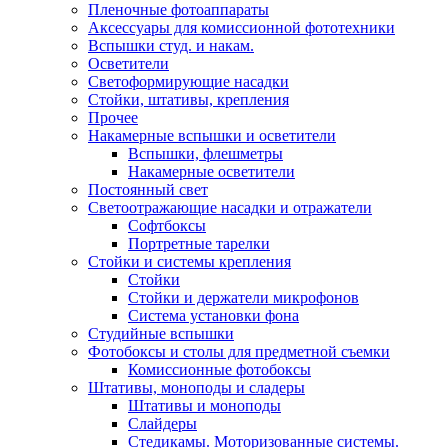
Пленочные фотоаппараты
Аксессуары для комиссионной фототехники
Вспышки студ. и накам.
Осветители
Светоформирующие насадки
Стойки, штативы, крепления
Прочее
Накамерные вспышки и осветители
Вспышки, флешметры
Накамерные осветители
Постоянный свет
Светоотражающие насадки и отражатели
Софтбоксы
Портретные тарелки
Стойки и системы крепления
Стойки
Стойки и держатели микрофонов
Система установки фона
Студийные вспышки
Фотобоксы и столы для предметной съемки
Комиссионные фотобоксы
Штативы, моноподы и сладеры
Штативы и моноподы
Слайдеры
Стедикамы. Моторизованные системы.