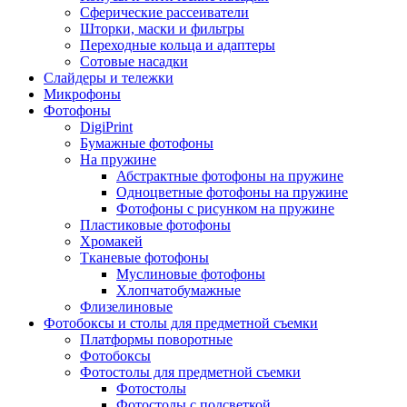
Сферические рассеиватели
Шторки, маски и фильтры
Переходные кольца и адаптеры
Сотовые насадки
Слайдеры и тележки
Микрофоны
Фотофоны
DigiPrint
Бумажные фотофоны
На пружине
Абстрактные фотофоны на пружине
Одноцветные фотофоны на пружине
Фотофоны с рисунком на пружине
Пластиковые фотофоны
Хромакей
Тканевые фотофоны
Муслиновые фотофоны
Хлопчатобумажные
Флизелиновые
Фотобоксы и столы для предметной съемки
Платформы поворотные
Фотобоксы
Фотостолы для предметной съемки
Фотостолы
Фотостолы с подсветкой