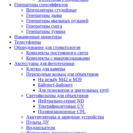
Генераторы спецэффектов
Вентиляторы студийные
Генераторы дыма
Генераторы мыльных пузырей
Генераторы снега
Генераторы тумана
Накамерные мониторы
Телесуфлеры
Оборудование для стоматологов
Комплекты постоянного света
Комплекты с макровспышками
Аксессуары для фототехники
Клетки для камеры
Переходные кольца для объективов
На резьбу М42 и М39
Байонет-Байонет
Для телескопов и зрительных труб
Светофильтры для объективов
Нейтрально-серые ND
Ультрафиолетовые UV
Поляризационные CPL
Аккумуляторы и зарядные устройства
Пульты ДУ
Видоискатели
Фотосумки, рюкзаки и чехлы