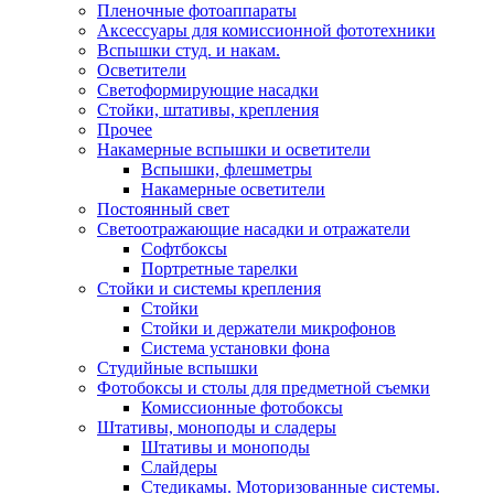
Пленочные фотоаппараты
Аксессуары для комиссионной фототехники
Вспышки студ. и накам.
Осветители
Светоформирующие насадки
Стойки, штативы, крепления
Прочее
Накамерные вспышки и осветители
Вспышки, флешметры
Накамерные осветители
Постоянный свет
Светоотражающие насадки и отражатели
Софтбоксы
Портретные тарелки
Стойки и системы крепления
Стойки
Стойки и держатели микрофонов
Система установки фона
Студийные вспышки
Фотобоксы и столы для предметной съемки
Комиссионные фотобоксы
Штативы, моноподы и сладеры
Штативы и моноподы
Слайдеры
Стедикамы. Моторизованные системы.