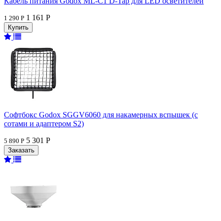
Кабель питания Godox ML-C1 D-Tap для LED осветителей
1 161 Р
1 290 Р
Софтбокс Godox SGGV6060 для накамерных вспышек (с
сотами и адаптером S2)
5 301 Р
5 890 Р