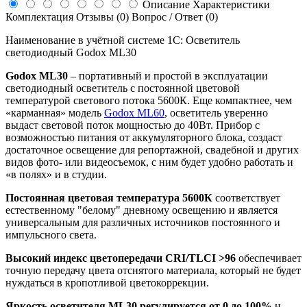
Описание
Характеристики
Комплектация
Отзывы (0)
Вопрос / Ответ (0)
Наименование в учётной системе 1С: Осветитель
светодиодный Godox ML30
Godox ML30
– портативный и простой в эксплуатации
светодиодный осветитель с постоянной цветовой
температурой светового потока 5600К. Еще компактнее, чем
«карманная» модель
Godox ML60
, осветитель уверенно
выдаст световой поток мощностью до 40Вт. Прибор с
возможностью питания от аккумуляторного блока, создаст
достаточное освещение для репортажной, свадебной и других
видов фото- или видеосъемок, с ним будет удобно работать и
«в полях» и в студии.
Постоянная цветовая температура 5600К
соответствует
естественному "белому" дневному освещению и является
универсальным для различных источников постоянного и
импульсного света.
Высокий индекс цветопередачи CRI/TLCI >96
обеспечивает
точную передачу цвета отснятого материала, который не будет
нуждаться в кропотливой цветокоррекции.
Яркость осветителя ML30 регулируется от 0 до 100%
и