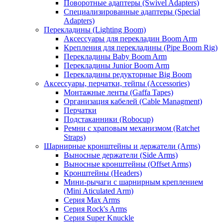
Поворотные адаптеры (Swivel Adapters)
Специализированные адаптеры (Special
Adapters)
Перекладины (Lighting Boom)
Аксессуары для перекладин Boom Arm
Крепления для перекладины (Pipe Boom Rig)
Перекладины Baby Boom Arm
Перекладины Junior Boom Arm
Перекладины редукторные Big Boom
Аксессуары, перчатки, тейпы (Accessories)
Монтажные ленты (Gaffa Tapes)
Организация кабелей (Cable Managment)
Перчатки
Подстаканники (Robocup)
Ремни с храповым механизмом (Ratchet
Straps)
Шарнирные кронштейны и держатели (Arms)
Выносные держатели (Side Arms)
Выносные кронштейны (Offset Arms)
Кронштейны (Headers)
Мини-рычаги с шарнирным креплением
(Mini Aticulated Arm)
Серия Max Arms
Серия Rock's Arms
Серия Super Knuckle