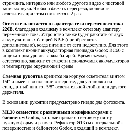
стриминга, интервью или любого другого видео с чистовой
записью звука. Чтобы избежать перегрева, мощность
осветителя при этом снижается в 2 раза.
Осветитель питается от адаптера сети переменного тока
220В
, благодаря входящему в комплект сетевому адаптеру
переменного тока. Устройство также будет работать от двух
аккумуляторных батарей NP-F (приобретаются
дополнительно), когда питание от сети недоступно. Для этого
в комплект входит аккумуляторная площадка Godox BC60 с
индикатором уровня заряда батарей. Время съемки,
естественно, зависит от емкости используемых аккумуляторов
и температуры окружающей среды.
Съемная рукоятка
крепится на корпусе осветителя винтом
1/4" и имеет в основании отверстие, для установки на
стандартный шпигот 5/8" осветительной стойки или другого
держателя.
В основании рукоятки предусмотрено гнездо для фотозонта.
ML30 совместим с различными модификаторами с
байонетом Godox
, которые придают световому пятну
нужную форму и размер. Рефлектор Ø13 см с «зеркальной»
поверхностью и байонетом Godox, входящий в комплект,