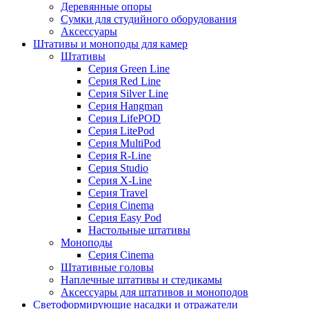
Деревянные опоры
Сумки для студийного оборудования
Аксессуары
Штативы и моноподы для камер
Штативы
Серия Green Line
Серия Red Line
Серия Silver Line
Серия Hangman
Серия LifePOD
Серия LitePod
Серия MultiPod
Серия R-Line
Серия Studio
Серия X-Line
Серия Travel
Серия Cinema
Серия Easy Pod
Настольные штативы
Моноподы
Серия Cinema
Штативные головы
Наплечные штативы и стедикамы
Аксессуары для штативов и моноподов
Светоформирующие насадки и отражатели