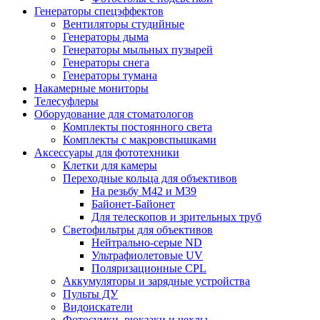
Генераторы спецэффектов
Вентиляторы студийные
Генераторы дыма
Генераторы мыльных пузырей
Генераторы снега
Генераторы тумана
Накамерные мониторы
Телесуфлеры
Оборудование для стоматологов
Комплекты постоянного света
Комплекты с макровспышками
Аксессуары для фототехники
Клетки для камеры
Переходные кольца для объективов
На резьбу М42 и М39
Байонет-Байонет
Для телескопов и зрительных труб
Светофильтры для объективов
Нейтрально-серые ND
Ультрафиолетовые UV
Поляризационные CPL
Аккумуляторы и зарядные устройства
Пульты ДУ
Видоискатели
Фотосумки, рюкзаки и чехлы