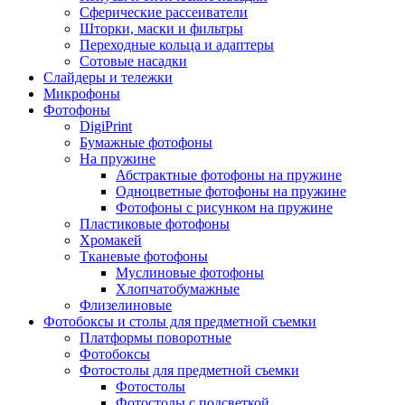
Сферические рассеиватели
Шторки, маски и фильтры
Переходные кольца и адаптеры
Сотовые насадки
Слайдеры и тележки
Микрофоны
Фотофоны
DigiPrint
Бумажные фотофоны
На пружине
Абстрактные фотофоны на пружине
Одноцветные фотофоны на пружине
Фотофоны с рисунком на пружине
Пластиковые фотофоны
Хромакей
Тканевые фотофоны
Муслиновые фотофоны
Хлопчатобумажные
Флизелиновые
Фотобоксы и столы для предметной съемки
Платформы поворотные
Фотобоксы
Фотостолы для предметной съемки
Фотостолы
Фотостолы с подсветкой