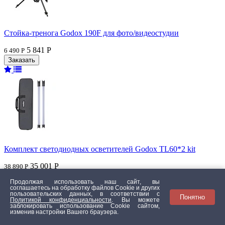
Стойка-тренога Godox 190F для фото/видеостудии
5 841 Р
6 490 Р
Комплект светодиодных осветителей Godox TL60*2 kit
35 001 Р
38 890 Р
Продолжая использовать наш сайт, вы
соглашаетесь на обработку файлов Сookie и других
пользовательских данных, в соответствии с
Понятно
Политикой конфиденциальности
. Вы можете
заблокировать использование Cookie сайтом,
изменив настройки Вашего браузера.