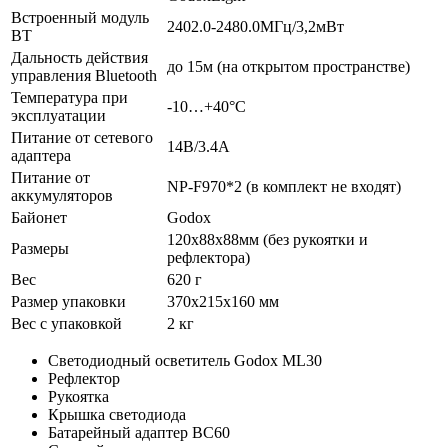
Встроенный модуль
2402.0-2480.0МГц/3,2мВт
ВТ
Дальность действия
до 15м (на открытом пространстве)
управления Bluetooth
Температура при
-10…+40°С
эксплуатации
Питание от сетевого
14В/3.4А
адаптера
Питание от
NP-F970*2 (в комплект не входят)
аккумуляторов
Байонет
Godox
120х88х88мм (без рукоятки и
Размеры
рефлектора)
Вес
620 г
Размер упаковки
370х215х160 мм
Вес с упаковкой
2 кг
Светодиодный осветитель Godox ML30
Рефлектор
Рукоятка
Крышка светодиода
Батарейный адаптер BC60