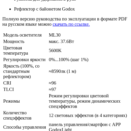
Рефлектор с байонетом Godox
Полную версию руководства по эксплуатации в формате PDF
на русском языке можно
скачать по ссылке.
Модель осветителя
ML30
Мощность
макс. 37.6Вт
Цветовая
5600K
температура
Регулировки яркости
0%...100% (шаг 1%)
Яркость (100%, со
стандартным
≈8590лк (1 м)
рефлектором)
CRI
≈96
TLCI
≈97
Режим регулировки цветовой
Режимы
температуры, режим динамических
спецэффектов
Количество
12 световых эффектов (в 4 категориях)
спецэффектов
панель управления/смартфон с APP
Способы управления
GodoxLight