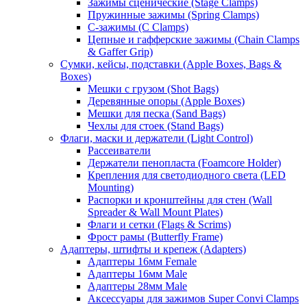
Зажимы сценические (Stage Clamps)
Пружинные зажимы (Spring Clamps)
С-зажимы (C Clamps)
Цепные и гафферские зажимы (Chain Clamps
& Gaffer Grip)
Сумки, кейсы, подставки (Apple Boxes, Bags &
Boxes)
Мешки с грузом (Shot Bags)
Деревянные опоры (Apple Boxes)
Мешки для песка (Sand Bags)
Чехлы для стоек (Stand Bags)
Флаги, маски и держатели (Light Control)
Рассеиватели
Держатели пенопласта (Foamcore Holder)
Крепления для светодиодного света (LED
Mounting)
Распорки и кронштейны для стен (Wall
Spreader & Wall Mount Plates)
Флаги и сетки (Flags & Scrims)
Фрост рамы (Butterfly Frame)
Адаптеры, штифты и крепеж (Adapters)
Адаптеры 16мм Female
Адаптеры 16мм Male
Адаптеры 28мм Male
Аксессуары для зажимов Super Convi Clamps