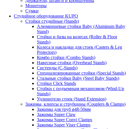
Держатели, штанги и кронштейны
Мониторы
Сумки
Студийное оборудование KUPO
Стойки студийные (Stands)
Алюминиевые стойки Baby (Aluminum Baby
Stand)
Стойки и базы на колесах (Roller & Floor
Stands)
Колеса и накладки для стоек (Casters & Leg
Protectors)
Комбо стойки (Combo Stands)
Навесные стойки (Overhead Stands)
Систенды (C-Stands)
Специализированные стойки (Special Stands)
Стальные стойки Baby (Steel Baby Stands)
Стойки Click Stands
Стойки с подъемным механизмом (Wind-Up
Stands)
Удлинители стоек (Stand Extension)
Зажимы, клипсы и струбцины (Couplers & Clamps)
Зажимы для труб ø48-50мм
Зажимы Super Claw
Зажимы Super Convi Clamps
Зажимы Super Viser Clamps