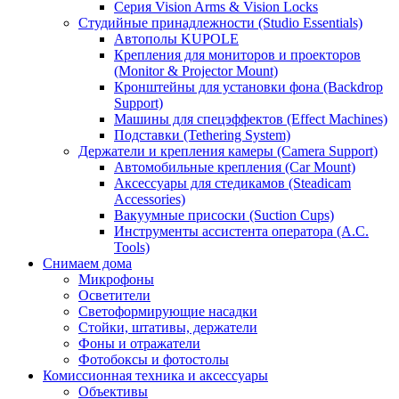
Серия Vision Arms & Vision Locks
Студийные принадлежности (Studio Essentials)
Автополы KUPOLE
Крепления для мониторов и проекторов
(Monitor & Projector Mount)
Кронштейны для установки фона (Backdrop
Support)
Машины для спецэффектов (Effect Machines)
Подставки (Tethering System)
Держатели и крепления камеры (Camera Support)
Автомобильные крепления (Car Mount)
Аксессуары для стедикамов (Steadicam
Accessories)
Вакуумные присоски (Suction Cups)
Инструменты ассистента оператора (A.C.
Tools)
Снимаем дома
Микрофоны
Осветители
Светоформирующие насадки
Стойки, штативы, держатели
Фоны и отражатели
Фотобоксы и фотостолы
Комиссионная техника и аксессуары
Объективы