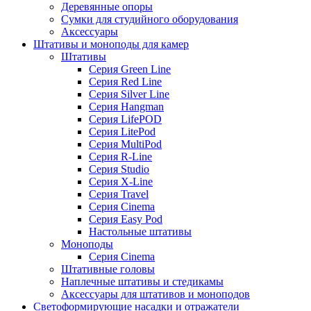
Деревянные опоры
Сумки для студийного оборудования
Аксессуары
Штативы и моноподы для камер
Штативы
Серия Green Line
Серия Red Line
Серия Silver Line
Серия Hangman
Серия LifePOD
Серия LitePod
Серия MultiPod
Серия R-Line
Серия Studio
Серия X-Line
Серия Travel
Серия Cinema
Серия Easy Pod
Настольные штативы
Моноподы
Серия Cinema
Штативные головы
Наплечные штативы и стедикамы
Аксессуары для штативов и моноподов
Светоформирующие насадки и отражатели