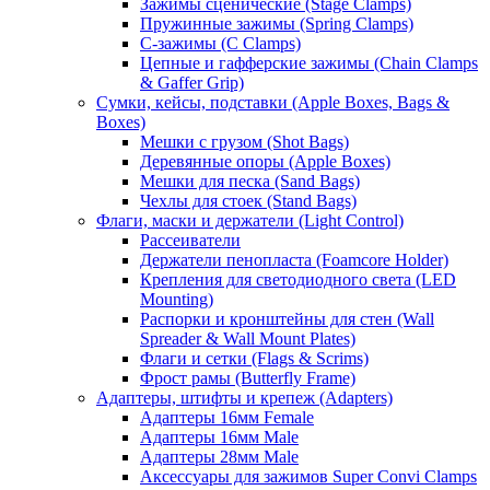
Зажимы сценические (Stage Clamps)
Пружинные зажимы (Spring Clamps)
С-зажимы (C Clamps)
Цепные и гафферские зажимы (Chain Clamps
& Gaffer Grip)
Сумки, кейсы, подставки (Apple Boxes, Bags &
Boxes)
Мешки с грузом (Shot Bags)
Деревянные опоры (Apple Boxes)
Мешки для песка (Sand Bags)
Чехлы для стоек (Stand Bags)
Флаги, маски и держатели (Light Control)
Рассеиватели
Держатели пенопласта (Foamcore Holder)
Крепления для светодиодного света (LED
Mounting)
Распорки и кронштейны для стен (Wall
Spreader & Wall Mount Plates)
Флаги и сетки (Flags & Scrims)
Фрост рамы (Butterfly Frame)
Адаптеры, штифты и крепеж (Adapters)
Адаптеры 16мм Female
Адаптеры 16мм Male
Адаптеры 28мм Male
Аксессуары для зажимов Super Convi Clamps