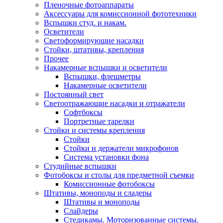
Пленочные фотоаппараты
Аксессуары для комиссионной фототехники
Вспышки студ. и накам.
Осветители
Светоформирующие насадки
Стойки, штативы, крепления
Прочее
Накамерные вспышки и осветители
Вспышки, флешметры
Накамерные осветители
Постоянный свет
Светоотражающие насадки и отражатели
Софтбоксы
Портретные тарелки
Стойки и системы крепления
Стойки
Стойки и держатели микрофонов
Система установки фона
Студийные вспышки
Фотобоксы и столы для предметной съемки
Комиссионные фотобоксы
Штативы, моноподы и сладеры
Штативы и моноподы
Слайдеры
Стедикамы. Моторизованные системы.