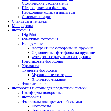
Сферические рассеиватели
Шторки, маски и фильтры
Переходные кольца и адаптеры
Сотовые насадки
Слайдеры и тележки
Микрофоны
Фотофоны
DigiPrint
Бумажные фотофоны
На пружине
Абстрактные фотофоны на пружине
Одноцветные фотофоны на пружине
Фотофоны с рисунком на пружине
Пластиковые фотофоны
Хромакей
Тканевые фотофоны
Муслиновые фотофоны
Хлопчатобумажные
Флизелиновые
Фотобоксы и столы для предметной съемки
Платформы поворотные
Фотобоксы
Фотостолы для предметной съемки
Фотостолы
Фотостолы с подсветкой