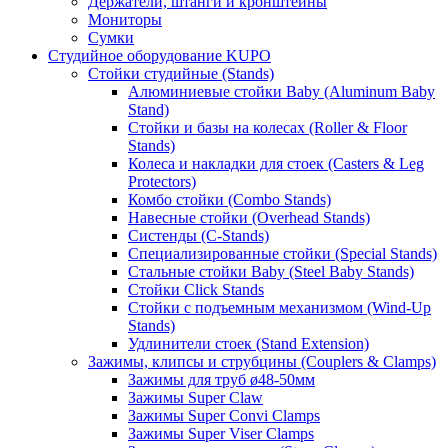
Держатели, штанги и кронштейны
Мониторы
Сумки
Студийное оборудование KUPO
Стойки студийные (Stands)
Алюминиевые стойки Baby (Aluminum Baby
Stand)
Стойки и базы на колесах (Roller & Floor
Stands)
Колеса и накладки для стоек (Casters & Leg
Protectors)
Комбо стойки (Combo Stands)
Навесные стойки (Overhead Stands)
Систенды (C-Stands)
Специализированные стойки (Special Stands)
Стальные стойки Baby (Steel Baby Stands)
Стойки Click Stands
Стойки с подъемным механизмом (Wind-Up
Stands)
Удлинители стоек (Stand Extension)
Зажимы, клипсы и струбцины (Couplers & Clamps)
Зажимы для труб ø48-50мм
Зажимы Super Claw
Зажимы Super Convi Clamps
Зажимы Super Viser Clamps