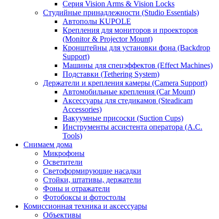
Серия Vision Arms & Vision Locks
Студийные принадлежности (Studio Essentials)
Автополы KUPOLE
Крепления для мониторов и проекторов
(Monitor & Projector Mount)
Кронштейны для установки фона (Backdrop
Support)
Машины для спецэффектов (Effect Machines)
Подставки (Tethering System)
Держатели и крепления камеры (Camera Support)
Автомобильные крепления (Car Mount)
Аксессуары для стедикамов (Steadicam
Accessories)
Вакуумные присоски (Suction Cups)
Инструменты ассистента оператора (A.C.
Tools)
Снимаем дома
Микрофоны
Осветители
Светоформирующие насадки
Стойки, штативы, держатели
Фоны и отражатели
Фотобоксы и фотостолы
Комиссионная техника и аксессуары
Объективы