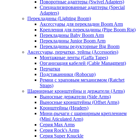
Поворотные адаптеры (Swivel Adapters)
Специализированные адаптеры (Special
Adapters)
Перекладины (Lighting Boom)
Аксессуары для перекладин Boom Arm
Крепления для перекладины (Pipe Boom Rig)
Перекладины Baby Boom Arm
Перекладины Junior Boom Arm
Перекладины редукторные Big Boom
Аксессуары, перчатки, тейпы (Accessories)
Монтажные ленты (Gaffa Tapes)
Организация кабелей (Cable Managment)
Перчатки
Подстаканники (Robocup)
Ремни с храповым механизмом (Ratchet
Straps)
Шарнирные кронштейны и держатели (Arms)
Выносные держатели (Side Arms)
Выносные кронштейны (Offset Arms)
Кронштейны (Headers)
Мини-рычаги с шарнирным креплением
(Mini Aticulated Arm)
Серия Max Arms
Серия Rock's Arms
Серия Super Knuckle