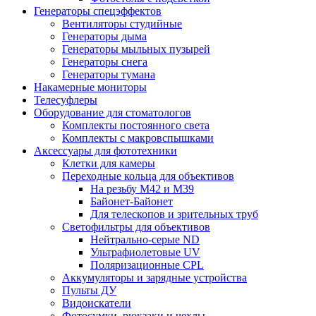
Генераторы спецэффектов
Вентиляторы студийные
Генераторы дыма
Генераторы мыльных пузырей
Генераторы снега
Генераторы тумана
Накамерные мониторы
Телесуфлеры
Оборудование для стоматологов
Комплекты постоянного света
Комплекты с макровспышками
Аксессуары для фототехники
Клетки для камеры
Переходные кольца для объективов
На резьбу М42 и М39
Байонет-Байонет
Для телескопов и зрительных труб
Светофильтры для объективов
Нейтрально-серые ND
Ультрафиолетовые UV
Поляризационные CPL
Аккумуляторы и зарядные устройства
Пульты ДУ
Видоискатели
Фотосумки, рюкзаки и чехлы