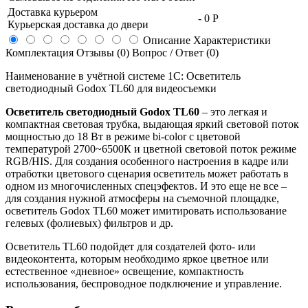
Доставка курьером
-
0 Р
Курьерская доставка до двери
Описание
Характеристики
Комплектация
Отзывы (0)
Вопрос / Ответ (0)
Наименование в учётной системе 1С: Осветитель
светодиодный Godox TL60 для видеосъемки
Осветитель светодиодный Godox TL60
– это легкая и
компактная световая трубка, выдающая яркий световой поток
мощностью до 18 Вт в режиме bi-color с цветовой
температурой 2700~6500К и цветной световой поток режиме
RGB/HIS. Для создания особенного настроения в кадре или
отработки цветового сценария осветитель может работать в
одном из многочисленных спецэфектов. И это еще не все –
для создания нужной атмосферы на съемочной площадке,
осветитель Godox TL60 может имитировать использование
гелевых (фолиевых) фильтров и др.
Осветитель TL60 подойдет для создателей фото- или
видеоконтента, которым необходимо яркое цветное или
естественное «дневное» освещение, компактность
использования, беспроводное подключение и управление.