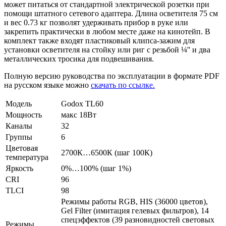
может питаться от стандартной электрической розетки при
помощи штатного сетевого адаптера. Длина осветителя 75 см
и вес 0.73 кг позволят удерживать прибор в руке или
закрепить практически в любом месте даже на кинотейп. В
комплект также входят пластиковый клипса-зажим для
установки осветителя на стойку или риг с резьбой ¼'' и два
металлических тросика для подвешивания.
Полную версию руководства по эксплуатации в формате PDF
на русском языке можно
скачать по ссылке.
Модель
Godox TL60
Мощность
макс 18Вт
Каналы
32
Группы
6
Цветовая
2700К…6500К (шаг 100К)
температура
Яркость
0%…100% (шаг 1%)
CRI
96
TLCI
98
Режимы работы RGB, HIS (36000 цветов),
Gel Filter (имитация гелевых фильтров), 14
спецэффектов (39 разновидностей световых
Режимы