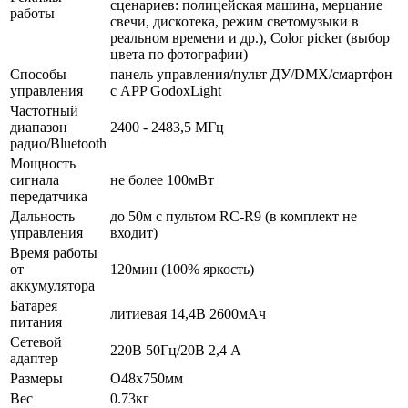
сценариев: полицейская машина, мерцание
работы
свечи, дискотека, режим светомузыки в
реальном времени и др.), Color picker (выбор
цвета по фотографии)
Способы
панель управления/пульт ДУ/DMX/смартфон
управления
с APP GodoxLight
Частотный
диапазон
2400 - 2483,5 МГц
радио/Bluetooth
Мощность
сигнала
не более 100мВт
передатчика
Дальность
до 50м с пультом RC-R9 (в комплект не
управления
входит)
Время работы
от
120мин (100% яркость)
аккумулятора
Батарея
литиевая 14,4В 2600мАч
питания
Сетевой
220В 50Гц/20В 2,4 А
адаптер
Размеры
O48х750мм
Вес
0.73кг