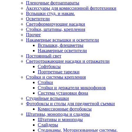
Пленочные фотоаппараты
Аксессуары для комиссионной фототехники
Вспышки студ. и накам.
Осветители
Светоформирующие насадки
Стойки, штативы, крепления
Прочее
Накамерные вспышки и осветители
Вспышки, флешметры
Накамерные осветители
Постоянный свет
Светоотражающие насадки и отражатели
Софтбоксы
Портретные тарелки
Стойки и системы крепления
Стойки
Стойки и держатели микрофонов
Система установки фона
Студийные вспышки
Фотобоксы и столы для предметной съемки
Комиссионные фотобоксы
Штативы, моноподы и сладеры
Штативы и моноподы
Слайдеры
Стедикамы. Моторизованные системы.