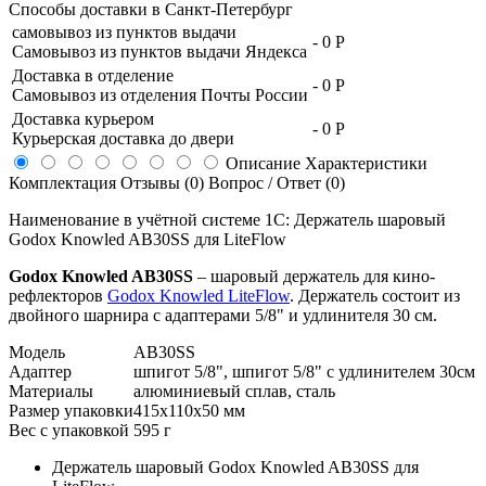
Способы доставки в
Санкт-Петербург
самовывоз из пунктов выдачи
-
0 Р
Самовывоз из пунктов выдачи Яндекса
Доставка в отделение
-
0 Р
Самовывоз из отделения Почты России
Доставка курьером
-
0 Р
Курьерская доставка до двери
Описание
Характеристики
Комплектация
Отзывы (0)
Вопрос / Ответ (0)
Наименование в учётной системе 1С: Держатель шаровый
Godox Knowled AB30SS для LiteFlow
Godox Knowled AB30SS
– шаровый держатель для кино-
рефлекторов
Godox Knowled LiteFlow
. Держатель состоит из
двойного шарнира с адаптерами 5/8" и удлинителя 30 см.
Модель
AB30SS
Адаптер
шпигот 5/8", шпигот 5/8" с удлинителем 30см
Материалы
алюминиевый сплав, сталь
Размер упаковки
415х110х50 мм
Вес с упаковкой
595 г
Держатель шаровый Godox Knowled AB30SS для