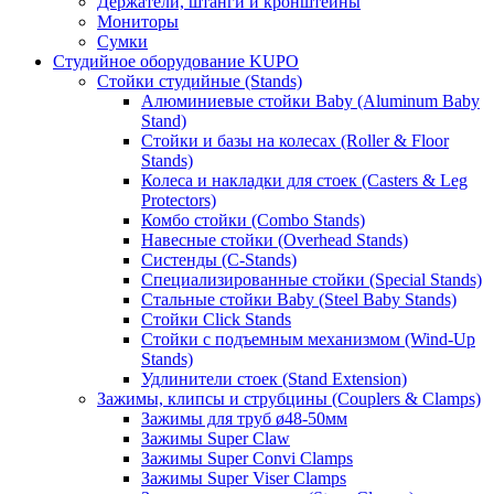
Держатели, штанги и кронштейны
Мониторы
Сумки
Студийное оборудование KUPO
Стойки студийные (Stands)
Алюминиевые стойки Baby (Aluminum Baby
Stand)
Стойки и базы на колесах (Roller & Floor
Stands)
Колеса и накладки для стоек (Casters & Leg
Protectors)
Комбо стойки (Combo Stands)
Навесные стойки (Overhead Stands)
Систенды (C-Stands)
Специализированные стойки (Special Stands)
Стальные стойки Baby (Steel Baby Stands)
Стойки Click Stands
Стойки с подъемным механизмом (Wind-Up
Stands)
Удлинители стоек (Stand Extension)
Зажимы, клипсы и струбцины (Couplers & Clamps)
Зажимы для труб ø48-50мм
Зажимы Super Claw
Зажимы Super Convi Clamps
Зажимы Super Viser Clamps