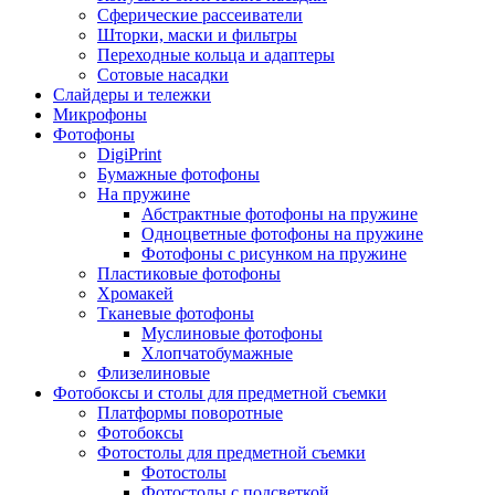
Сферические рассеиватели
Шторки, маски и фильтры
Переходные кольца и адаптеры
Сотовые насадки
Слайдеры и тележки
Микрофоны
Фотофоны
DigiPrint
Бумажные фотофоны
На пружине
Абстрактные фотофоны на пружине
Одноцветные фотофоны на пружине
Фотофоны с рисунком на пружине
Пластиковые фотофоны
Хромакей
Тканевые фотофоны
Муслиновые фотофоны
Хлопчатобумажные
Флизелиновые
Фотобоксы и столы для предметной съемки
Платформы поворотные
Фотобоксы
Фотостолы для предметной съемки
Фотостолы
Фотостолы с подсветкой