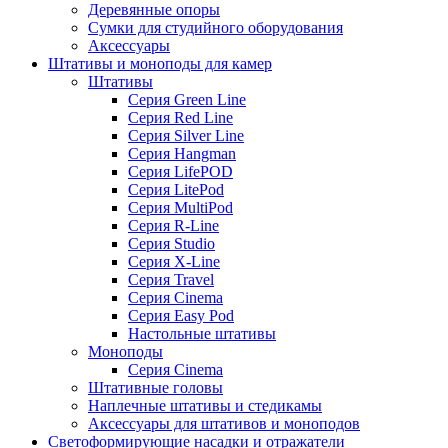
Деревянные опоры
Сумки для студийного оборудования
Аксессуары
Штативы и моноподы для камер
Штативы
Серия Green Line
Серия Red Line
Серия Silver Line
Серия Hangman
Серия LifePOD
Серия LitePod
Серия MultiPod
Серия R-Line
Серия Studio
Серия X-Line
Серия Travel
Серия Cinema
Серия Easy Pod
Настольные штативы
Моноподы
Серия Cinema
Штативные головы
Наплечные штативы и стедикамы
Аксессуары для штативов и моноподов
Светоформирующие насадки и отражатели