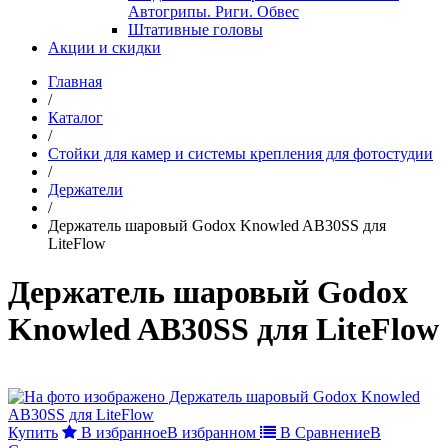
Автогрипы. Риги. Обвес
Штативные головы
Акции и скидки
Главная
/
Каталог
/
Стойки для камер и системы крепления для фотостудии
/
Держатели
/
Держатель шаровый Godox Knowled AB30SS для
LiteFlow
Держатель шаровый Godox
Knowled AB30SS для LiteFlow
Купить
В избранное
В избранном
В Сравнение
В