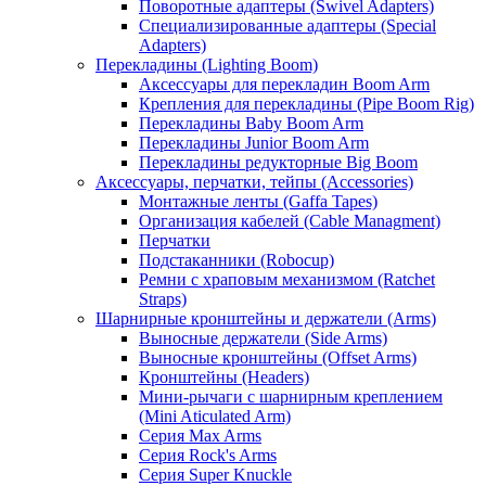
Поворотные адаптеры (Swivel Adapters)
Специализированные адаптеры (Special
Adapters)
Перекладины (Lighting Boom)
Аксессуары для перекладин Boom Arm
Крепления для перекладины (Pipe Boom Rig)
Перекладины Baby Boom Arm
Перекладины Junior Boom Arm
Перекладины редукторные Big Boom
Аксессуары, перчатки, тейпы (Accessories)
Монтажные ленты (Gaffa Tapes)
Организация кабелей (Cable Managment)
Перчатки
Подстаканники (Robocup)
Ремни с храповым механизмом (Ratchet
Straps)
Шарнирные кронштейны и держатели (Arms)
Выносные держатели (Side Arms)
Выносные кронштейны (Offset Arms)
Кронштейны (Headers)
Мини-рычаги с шарнирным креплением
(Mini Aticulated Arm)
Серия Max Arms
Серия Rock's Arms
Серия Super Knuckle