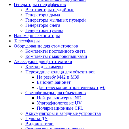
Генераторы спецэффектов
Вентиляторы студийные
Генераторы дыма
Генераторы мыльных пузырей
Генераторы снега
Генераторы тумана
Накамерные мониторы
Телесуфлеры
Оборудование для стоматологов
Комплекты постоянного света
Комплекты с макровспышками
Аксессуары для фототехники
Клетки для камеры
Переходные кольца для объективов
На резьбу М42 и М39
Байонет-Байонет
Для телескопов и зрительных труб
Светофильтры для объективов
Нейтрально-серые ND
Ультрафиолетовые UV
Поляризационные CPL
Аккумуляторы и зарядные устройства
Пульты ДУ
Видоискатели
Фотосумки, рюкзаки и чехлы