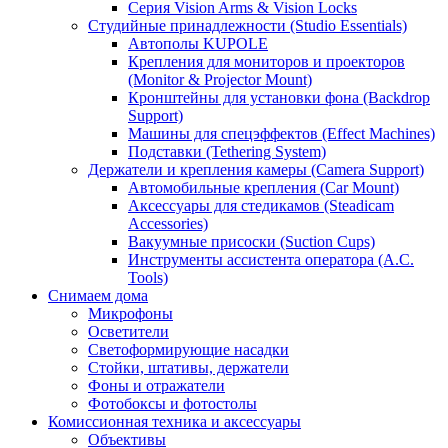
Серия Vision Arms & Vision Locks
Студийные принадлежности (Studio Essentials)
Автополы KUPOLE
Крепления для мониторов и проекторов
(Monitor & Projector Mount)
Кронштейны для установки фона (Backdrop
Support)
Машины для спецэффектов (Effect Machines)
Подставки (Tethering System)
Держатели и крепления камеры (Camera Support)
Автомобильные крепления (Car Mount)
Аксессуары для стедикамов (Steadicam
Accessories)
Вакуумные присоски (Suction Cups)
Инструменты ассистента оператора (A.C.
Tools)
Снимаем дома
Микрофоны
Осветители
Светоформирующие насадки
Стойки, штативы, держатели
Фоны и отражатели
Фотобоксы и фотостолы
Комиссионная техника и аксессуары
Объективы