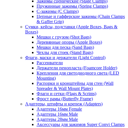
Зажимы сценические (Stage Clamps)
Пружинные зажимы (Spring Clamps)
С-зажимы (C Clamps)
Цепные и гафферские зажимы (Chain Clamps
& Gaffer Grip)
Сумки, кейсы, подставки (Apple Boxes, Bags &
Boxes)
Мешки с грузом (Shot Bags)
Деревянные опоры (Apple Boxes)
Мешки для песка (Sand Bags)
Чехлы для стоек (Stand Bags)
Флаги, маски и держатели (Light Control)
Рассеиватели
Держатели пенопласта (Foamcore Holder)
Крепления для светодиодного света (LED
Mounting)
Распорки и кронштейны для стен (Wall
Spreader & Wall Mount Plates)
Флаги и сетки (Flags & Scrims)
Фрост рамы (Butterfly Frame)
Адаптеры, штифты и крепеж (Adapters)
Адаптеры 16мм Female
Адаптеры 16мм Male
Адаптеры 28мм Male
Аксессуары для зажимов Super Convi Clamps