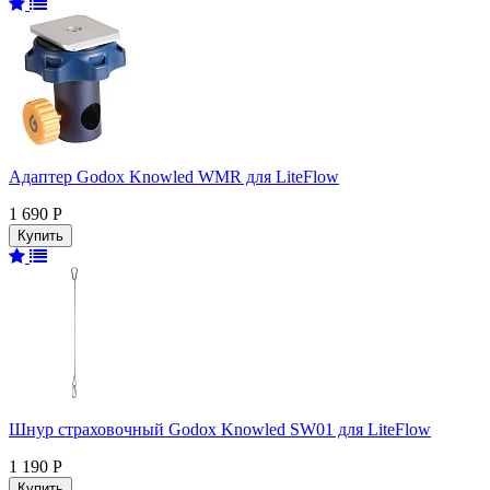
Адаптер Godox Knowled WMR для LiteFlow
1 690 Р
Шнур страховочный Godox Knowled SW01 для LiteFlow
1 190 Р