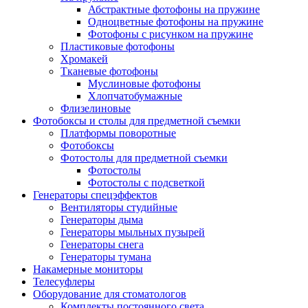
Абстрактные фотофоны на пружине
Одноцветные фотофоны на пружине
Фотофоны с рисунком на пружине
Пластиковые фотофоны
Хромакей
Тканевые фотофоны
Муслиновые фотофоны
Хлопчатобумажные
Флизелиновые
Фотобоксы и столы для предметной съемки
Платформы поворотные
Фотобоксы
Фотостолы для предметной съемки
Фотостолы
Фотостолы с подсветкой
Генераторы спецэффектов
Вентиляторы студийные
Генераторы дыма
Генераторы мыльных пузырей
Генераторы снега
Генераторы тумана
Накамерные мониторы
Телесуфлеры
Оборудование для стоматологов
Комплекты постоянного света