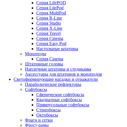
Серия LifePOD
Серия LitePod
Серия MultiPod
Серия R-Line
Серия Studio
Серия X-Line
Серия Travel
Серия Cinema
Серия Easy Pod
Настольные штативы
Моноподы
Серия Cinema
Штативные головы
Наплечные штативы и стедикамы
Аксессуары для штативов и моноподов
Светоформирующие насадки и отражатели
Параболические рефлекторы
Софтбоксы
Сферические софтбоксы
Квадратные софтбоксы
Прямоугольные софтбоксы
Стрипбоксы
Октобоксы
Флаги и сетки
Фрост-рамы