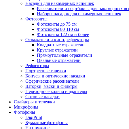
Насадки для накамерных вспышек
Рассеиватели и софтбоксы для накамерных в
Наборы насадок для накамерных вспышек
Фотозонты
Фотозонты до 75 см
Фотозонты 80-110 см
Фотозонты 122 см и более
Отражатели и кино-рефлекторы
Квадратные отражатели
Круглые отражатели
Прямоугольные отражатели
Овальные отражатели
Рефлекторы
Портретные тарелки
Конусы и оптические насадки
Сферические рассеиватели
Шторки, маски и фильтры
Переходные кольца и адаптеры
Сотовые насадки
Слайдеры и тележки
Микрофоны
Фотофоны
DigiPrint
Бумажные фотофоны
На пружине