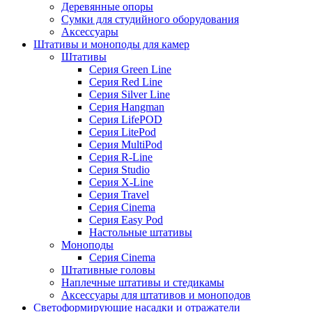
Деревянные опоры
Сумки для студийного оборудования
Аксессуары
Штативы и моноподы для камер
Штативы
Серия Green Line
Серия Red Line
Серия Silver Line
Серия Hangman
Серия LifePOD
Серия LitePod
Серия MultiPod
Серия R-Line
Серия Studio
Серия X-Line
Серия Travel
Серия Cinema
Серия Easy Pod
Настольные штативы
Моноподы
Серия Cinema
Штативные головы
Наплечные штативы и стедикамы
Аксессуары для штативов и моноподов
Светоформирующие насадки и отражатели