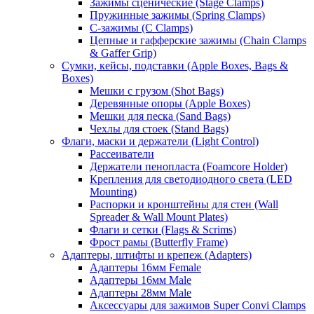
Зажимы сценические (Stage Clamps)
Пружинные зажимы (Spring Clamps)
С-зажимы (C Clamps)
Цепные и гафферские зажимы (Chain Clamps
& Gaffer Grip)
Сумки, кейсы, подставки (Apple Boxes, Bags &
Boxes)
Мешки с грузом (Shot Bags)
Деревянные опоры (Apple Boxes)
Мешки для песка (Sand Bags)
Чехлы для стоек (Stand Bags)
Флаги, маски и держатели (Light Control)
Рассеиватели
Держатели пенопласта (Foamcore Holder)
Крепления для светодиодного света (LED
Mounting)
Распорки и кронштейны для стен (Wall
Spreader & Wall Mount Plates)
Флаги и сетки (Flags & Scrims)
Фрост рамы (Butterfly Frame)
Адаптеры, штифты и крепеж (Adapters)
Адаптеры 16мм Female
Адаптеры 16мм Male
Адаптеры 28мм Male
Аксессуары для зажимов Super Convi Clamps