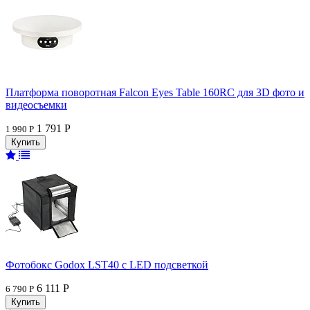
Платформа поворотная Falcon Eyes Table 160RC для 3D фото и
видеосъемки
1 791 Р
1 990 Р
Фотобокс Godox LST40 с LED подсветкой
6 111 Р
6 790 Р