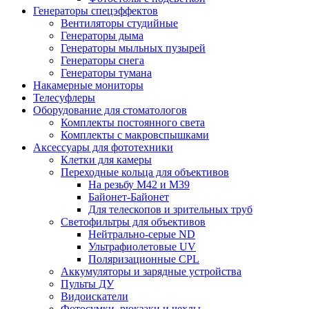
Генераторы спецэффектов
Вентиляторы студийные
Генераторы дыма
Генераторы мыльных пузырей
Генераторы снега
Генераторы тумана
Накамерные мониторы
Телесуфлеры
Оборудование для стоматологов
Комплекты постоянного света
Комплекты с макровспышками
Аксессуары для фототехники
Клетки для камеры
Переходные кольца для объективов
На резьбу М42 и М39
Байонет-Байонет
Для телескопов и зрительных труб
Светофильтры для объективов
Нейтрально-серые ND
Ультрафиолетовые UV
Поляризационные CPL
Аккумуляторы и зарядные устройства
Пульты ДУ
Видоискатели
Фотосумки, рюкзаки и чехлы