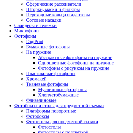
Сферические рассеиватели
Шторки, маски и фильтры
Переходные кольца и адаптеры
Сотовые насадки
Слайдеры и тележки
Микрофоны
Фотофоны
DigiPrint
Бумажные фотофоны
На пружине
Абстрактные фотофоны на пружине
Одноцветные фотофоны на пружине
Фотофоны с рисунком на пружине
Пластиковые фотофоны
Хромакей
Тканевые фотофоны
Муслиновые фотофоны
Хлопчатобумажные
Флизелиновые
Фотобоксы и столы для предметной съемки
Платформы поворотные
Фотобоксы
Фотостолы для предметной съемки
Фотостолы
Фотостолы с подсветкой