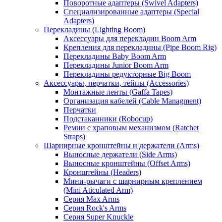
Поворотные адаптеры (Swivel Adapters)
Специализированные адаптеры (Special
Adapters)
Перекладины (Lighting Boom)
Аксессуары для перекладин Boom Arm
Крепления для перекладины (Pipe Boom Rig)
Перекладины Baby Boom Arm
Перекладины Junior Boom Arm
Перекладины редукторные Big Boom
Аксессуары, перчатки, тейпы (Accessories)
Монтажные ленты (Gaffa Tapes)
Организация кабелей (Cable Managment)
Перчатки
Подстаканники (Robocup)
Ремни с храповым механизмом (Ratchet
Straps)
Шарнирные кронштейны и держатели (Arms)
Выносные держатели (Side Arms)
Выносные кронштейны (Offset Arms)
Кронштейны (Headers)
Мини-рычаги с шарнирным креплением
(Mini Aticulated Arm)
Серия Max Arms
Серия Rock's Arms
Серия Super Knuckle