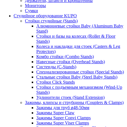
Держатели, штанги и кронштейны
Мониторы
Сумки
Студийное оборудование KUPO
Стойки студийные (Stands)
Алюминиевые стойки Baby (Aluminum Baby
Stand)
Стойки и базы на колесах (Roller & Floor
Stands)
Колеса и накладки для стоек (Casters & Leg
Protectors)
Комбо стойки (Combo Stands)
Навесные стойки (Overhead Stands)
Систенды (C-Stands)
Специализированные стойки (Special Stands)
Стальные стойки Baby (Steel Baby Stands)
Стойки Click Stands
Стойки с подъемным механизмом (Wind-Up
Stands)
Удлинители стоек (Stand Extension)
Зажимы, клипсы и струбцины (Couplers & Clamps)
Зажимы для труб ø48-50мм
Зажимы Super Claw
Зажимы Super Convi Clamps
Зажимы Super Viser Clamps