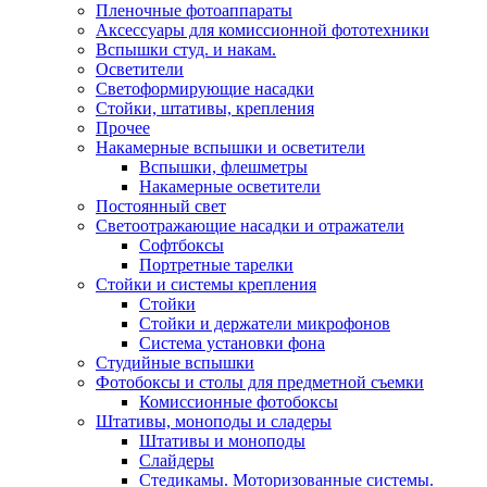
Пленочные фотоаппараты
Аксессуары для комиссионной фототехники
Вспышки студ. и накам.
Осветители
Светоформирующие насадки
Стойки, штативы, крепления
Прочее
Накамерные вспышки и осветители
Вспышки, флешметры
Накамерные осветители
Постоянный свет
Светоотражающие насадки и отражатели
Софтбоксы
Портретные тарелки
Стойки и системы крепления
Стойки
Стойки и держатели микрофонов
Система установки фона
Студийные вспышки
Фотобоксы и столы для предметной съемки
Комиссионные фотобоксы
Штативы, моноподы и сладеры
Штативы и моноподы
Слайдеры
Стедикамы. Моторизованные системы.