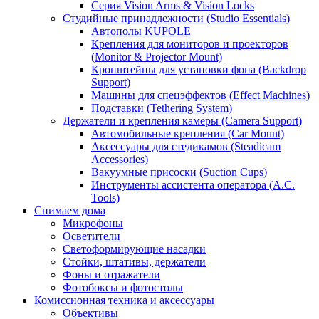
Серия Vision Arms & Vision Locks
Студийные принадлежности (Studio Essentials)
Автополы KUPOLE
Крепления для мониторов и проекторов
(Monitor & Projector Mount)
Кронштейны для установки фона (Backdrop
Support)
Машины для спецэффектов (Effect Machines)
Подставки (Tethering System)
Держатели и крепления камеры (Camera Support)
Автомобильные крепления (Car Mount)
Аксессуары для стедикамов (Steadicam
Accessories)
Вакуумные присоски (Suction Cups)
Инструменты ассистента оператора (A.C.
Tools)
Снимаем дома
Микрофоны
Осветители
Светоформирующие насадки
Стойки, штативы, держатели
Фоны и отражатели
Фотобоксы и фотостолы
Комиссионная техника и аксессуары
Объективы