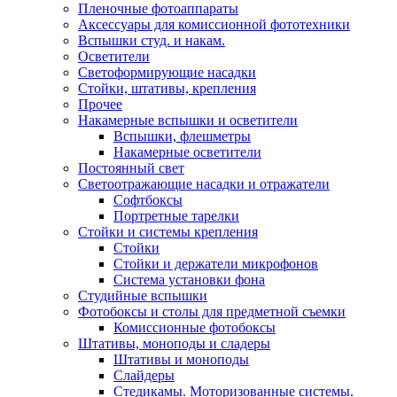
Пленочные фотоаппараты
Аксессуары для комиссионной фототехники
Вспышки студ. и накам.
Осветители
Светоформирующие насадки
Стойки, штативы, крепления
Прочее
Накамерные вспышки и осветители
Вспышки, флешметры
Накамерные осветители
Постоянный свет
Светоотражающие насадки и отражатели
Софтбоксы
Портретные тарелки
Стойки и системы крепления
Стойки
Стойки и держатели микрофонов
Система установки фона
Студийные вспышки
Фотобоксы и столы для предметной съемки
Комиссионные фотобоксы
Штативы, моноподы и сладеры
Штативы и моноподы
Слайдеры
Стедикамы. Моторизованные системы.