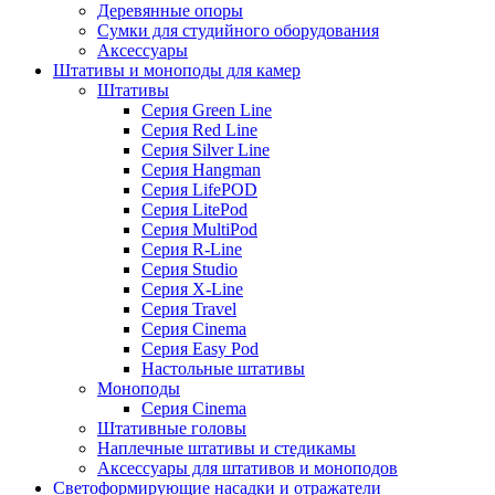
Деревянные опоры
Сумки для студийного оборудования
Аксессуары
Штативы и моноподы для камер
Штативы
Серия Green Line
Серия Red Line
Серия Silver Line
Серия Hangman
Серия LifePOD
Серия LitePod
Серия MultiPod
Серия R-Line
Серия Studio
Серия X-Line
Серия Travel
Серия Cinema
Серия Easy Pod
Настольные штативы
Моноподы
Серия Cinema
Штативные головы
Наплечные штативы и стедикамы
Аксессуары для штативов и моноподов
Светоформирующие насадки и отражатели