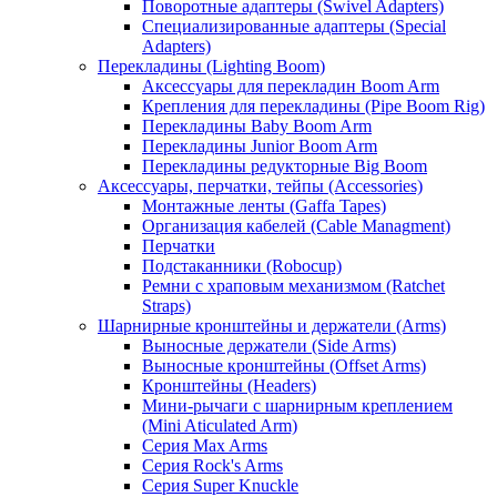
Поворотные адаптеры (Swivel Adapters)
Специализированные адаптеры (Special
Adapters)
Перекладины (Lighting Boom)
Аксессуары для перекладин Boom Arm
Крепления для перекладины (Pipe Boom Rig)
Перекладины Baby Boom Arm
Перекладины Junior Boom Arm
Перекладины редукторные Big Boom
Аксессуары, перчатки, тейпы (Accessories)
Монтажные ленты (Gaffa Tapes)
Организация кабелей (Cable Managment)
Перчатки
Подстаканники (Robocup)
Ремни с храповым механизмом (Ratchet
Straps)
Шарнирные кронштейны и держатели (Arms)
Выносные держатели (Side Arms)
Выносные кронштейны (Offset Arms)
Кронштейны (Headers)
Мини-рычаги с шарнирным креплением
(Mini Aticulated Arm)
Серия Max Arms
Серия Rock's Arms
Серия Super Knuckle