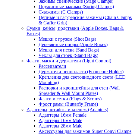
Зажимы сценические (Stage Clamps)
Пружинные зажимы (Spring Clamps)
С-зажимы (C Clamps)
Цепные и гафферские зажимы (Chain Clamps
& Gaffer Grip)
Сумки, кейсы, подставки (Apple Boxes, Bags &
Boxes)
Мешки с грузом (Shot Bags)
Деревянные опоры (Apple Boxes)
Мешки для песка (Sand Bags)
Чехлы для стоек (Stand Bags)
Флаги, маски и держатели (Light Control)
Рассеиватели
Держатели пенопласта (Foamcore Holder)
Крепления для светодиодного света (LED
Mounting)
Распорки и кронштейны для стен (Wall
Spreader & Wall Mount Plates)
Флаги и сетки (Flags & Scrims)
Фрост рамы (Butterfly Frame)
Адаптеры, штифты и крепеж (Adapters)
Адаптеры 16мм Female
Адаптеры 16мм Male
Адаптеры 28мм Male
Аксессуары для зажимов Super Convi Clamps