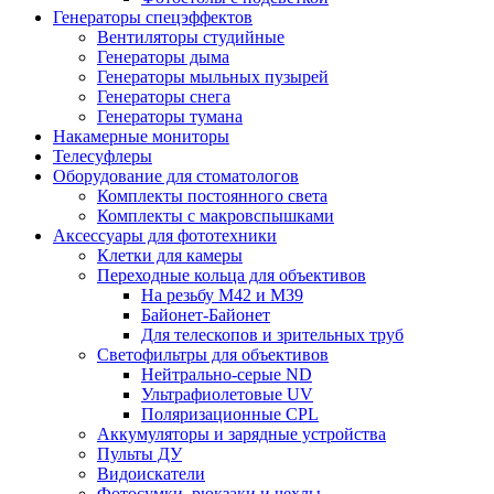
Генераторы спецэффектов
Вентиляторы студийные
Генераторы дыма
Генераторы мыльных пузырей
Генераторы снега
Генераторы тумана
Накамерные мониторы
Телесуфлеры
Оборудование для стоматологов
Комплекты постоянного света
Комплекты с макровспышками
Аксессуары для фототехники
Клетки для камеры
Переходные кольца для объективов
На резьбу М42 и М39
Байонет-Байонет
Для телескопов и зрительных труб
Светофильтры для объективов
Нейтрально-серые ND
Ультрафиолетовые UV
Поляризационные CPL
Аккумуляторы и зарядные устройства
Пульты ДУ
Видоискатели
Фотосумки, рюкзаки и чехлы