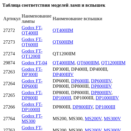
Таблица соответствия моделей ламп и вспышек
Наименование
Артикул
Наименование вспышки
лампы
Godox FT-
27272
QT400IIM
QT400II
Godox FT-
27273
QT600IIM
QT600II
Godox FT-
27274
QT1200IIM
QT1200II
29874
Godox FT-04
QT400IIIM
,
QT600IIIM
,
QT1200IIIM
Godox FT-
DP300II, DP400II, DP400III,
27263
DP300II
DP400IIIV
Godox FT-
DP600II,
DP600III
,
DP600IIIV
,
27264
DP600II
DP800II, DP800III,
DP800IIIV
Godox FT-
DP800II, DP800III,
DP800IIIV
,
27265
DP800II
DP1000II
, DP1000III,
DP1000IIIV
Godox FT-
27266
DP800III,
DP800IIIV
,
DP1000III
DP1000II
Godox FT-
27764
MS200, MS300,
MS200V
,
MS300V
MS300
Godox FT-
27763
MS200, MS300,
MS200V
,
MS300V