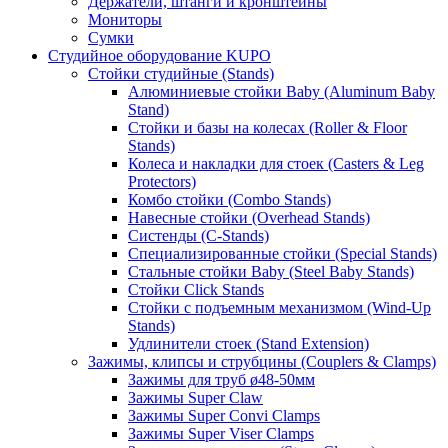
Держатели, штанги и кронштейны
Мониторы
Сумки
Студийное оборудование KUPO
Стойки студийные (Stands)
Алюминиевые стойки Baby (Aluminum Baby
Stand)
Стойки и базы на колесах (Roller & Floor
Stands)
Колеса и накладки для стоек (Casters & Leg
Protectors)
Комбо стойки (Combo Stands)
Навесные стойки (Overhead Stands)
Систенды (C-Stands)
Специализированные стойки (Special Stands)
Стальные стойки Baby (Steel Baby Stands)
Стойки Click Stands
Стойки с подъемным механизмом (Wind-Up
Stands)
Удлинители стоек (Stand Extension)
Зажимы, клипсы и струбцины (Couplers & Clamps)
Зажимы для труб ø48-50мм
Зажимы Super Claw
Зажимы Super Convi Clamps
Зажимы Super Viser Clamps