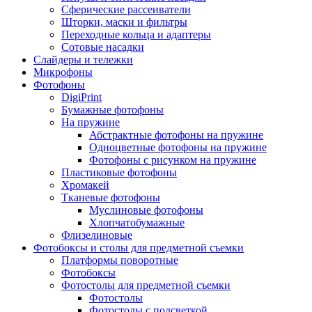
Сферические рассеиватели
Шторки, маски и фильтры
Переходные кольца и адаптеры
Сотовые насадки
Слайдеры и тележки
Микрофоны
Фотофоны
DigiPrint
Бумажные фотофоны
На пружине
Абстрактные фотофоны на пружине
Одноцветные фотофоны на пружине
Фотофоны с рисунком на пружине
Пластиковые фотофоны
Хромакей
Тканевые фотофоны
Муслиновые фотофоны
Хлопчатобумажные
Флизелиновые
Фотобоксы и столы для предметной съемки
Платформы поворотные
Фотобоксы
Фотостолы для предметной съемки
Фотостолы
Фотостолы с подсветкой