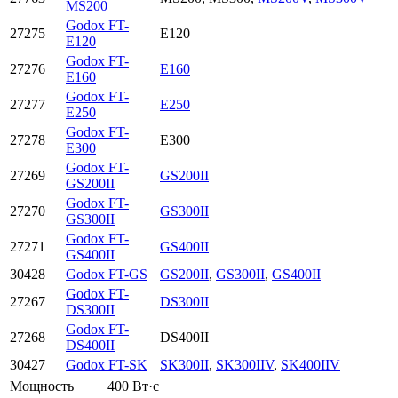
MS200
Godox FT-
27275
E120
E120
Godox FT-
27276
E160
E160
Godox FT-
27277
E250
E250
Godox FT-
27278
E300
E300
Godox FT-
27269
GS200II
GS200II
Godox FT-
27270
GS300II
GS300II
Godox FT-
27271
GS400II
GS400II
30428
Godox FT-GS
GS200II
,
GS300II
,
GS400II
Godox FT-
27267
DS300II
DS300II
Godox FT-
27268
DS400II
DS400II
30427
Godox FT-SK
SK300II
,
SK300IIV
,
SK400IIV
Мощность
400 Вт·с