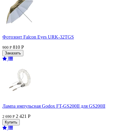
Фотозонт Falcon Eyes URK-32TGS
810 Р
900 Р
Лампа импульсная Godox FT-GS200II для GS200II
2 421 Р
2 690 Р