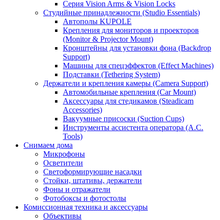
Серия Vision Arms & Vision Locks
Студийные принадлежности (Studio Essentials)
Автополы KUPOLE
Крепления для мониторов и проекторов
(Monitor & Projector Mount)
Кронштейны для установки фона (Backdrop
Support)
Машины для спецэффектов (Effect Machines)
Подставки (Tethering System)
Держатели и крепления камеры (Camera Support)
Автомобильные крепления (Car Mount)
Аксессуары для стедикамов (Steadicam
Accessories)
Вакуумные присоски (Suction Cups)
Инструменты ассистента оператора (A.C.
Tools)
Снимаем дома
Микрофоны
Осветители
Светоформирующие насадки
Стойки, штативы, держатели
Фоны и отражатели
Фотобоксы и фотостолы
Комиссионная техника и аксессуары
Объективы