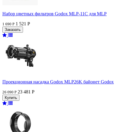
Набор цветных фильтров Godox MLP-11C для MLP
1 521 Р
1 690 Р
Проекционная насадка Godox MLP26K байонет Godox
23 481 Р
26 090 Р