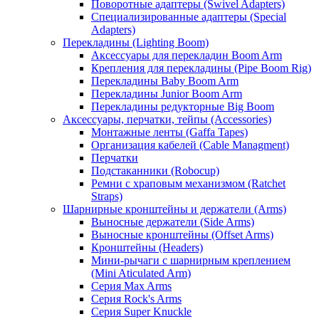
Поворотные адаптеры (Swivel Adapters)
Специализированные адаптеры (Special
Adapters)
Перекладины (Lighting Boom)
Аксессуары для перекладин Boom Arm
Крепления для перекладины (Pipe Boom Rig)
Перекладины Baby Boom Arm
Перекладины Junior Boom Arm
Перекладины редукторные Big Boom
Аксессуары, перчатки, тейпы (Accessories)
Монтажные ленты (Gaffa Tapes)
Организация кабелей (Cable Managment)
Перчатки
Подстаканники (Robocup)
Ремни с храповым механизмом (Ratchet
Straps)
Шарнирные кронштейны и держатели (Arms)
Выносные держатели (Side Arms)
Выносные кронштейны (Offset Arms)
Кронштейны (Headers)
Мини-рычаги с шарнирным креплением
(Mini Aticulated Arm)
Серия Max Arms
Серия Rock's Arms
Серия Super Knuckle