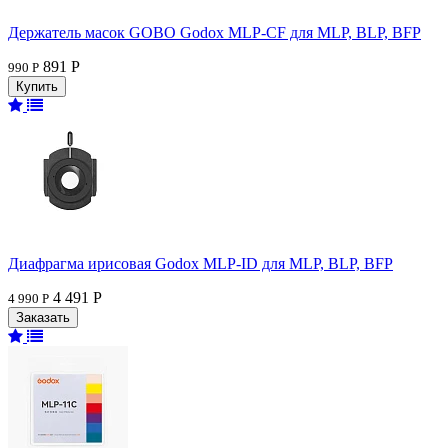
Держатель масок GOBO Godox MLP-CF для MLP, BLP, BFP
891 Р
990 Р
Диафрагма ирисовая Godox MLP-ID для MLP, BLP, BFP
4 491 Р
4 990 Р