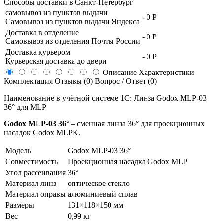
Способы доставки в
Санкт-Петербург
самовывоз из пунктов выдачи
-
0 Р
Самовывоз из пунктов выдачи Яндекса
Доставка в отделение
-
0 Р
Самовывоз из отделения Почты России
Доставка курьером
-
0 Р
Курьерская доставка до двери
Описание
Характеристики
Комплектация
Отзывы (0)
Вопрос / Ответ (0)
Наименование в учётной системе 1С: Линза Godox MLP-03
36° для MLP
Godox MLP-03 36
° – cменная линза 36° для проекционных
насадок Godox MLPK.
Модель
Godox MLP-03 36°
Совместимость
Проекционная насадка Godox MLP
Угол рассеивания
36°
Материал линз
оптическое стекло
Материал оправы
алюминиевый сплав
Размеры
131×118×150 мм
Вес
0,99 кг