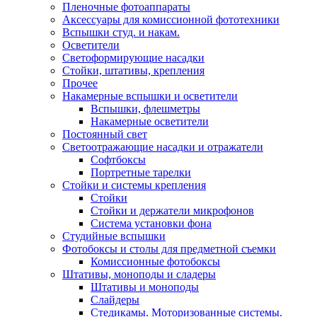
Пленочные фотоаппараты
Аксессуары для комиссионной фототехники
Вспышки студ. и накам.
Осветители
Светоформирующие насадки
Стойки, штативы, крепления
Прочее
Накамерные вспышки и осветители
Вспышки, флешметры
Накамерные осветители
Постоянный свет
Светоотражающие насадки и отражатели
Софтбоксы
Портретные тарелки
Стойки и системы крепления
Стойки
Стойки и держатели микрофонов
Система установки фона
Студийные вспышки
Фотобоксы и столы для предметной съемки
Комиссионные фотобоксы
Штативы, моноподы и сладеры
Штативы и моноподы
Слайдеры
Стедикамы. Моторизованные системы.