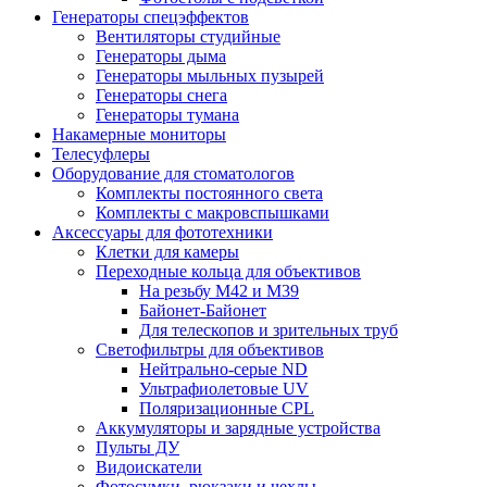
Генераторы спецэффектов
Вентиляторы студийные
Генераторы дыма
Генераторы мыльных пузырей
Генераторы снега
Генераторы тумана
Накамерные мониторы
Телесуфлеры
Оборудование для стоматологов
Комплекты постоянного света
Комплекты с макровспышками
Аксессуары для фототехники
Клетки для камеры
Переходные кольца для объективов
На резьбу М42 и М39
Байонет-Байонет
Для телескопов и зрительных труб
Светофильтры для объективов
Нейтрально-серые ND
Ультрафиолетовые UV
Поляризационные CPL
Аккумуляторы и зарядные устройства
Пульты ДУ
Видоискатели
Фотосумки, рюкзаки и чехлы