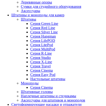
Деревянные опоры
Сумки для студийного оборудования
Аксессуары
Штативы и моноподы для камер
Штативы
Серия Green Line
Серия Red Line
Серия Silver Line
Серия Hangman
Серия LifePOD
Серия LitePod
Серия MultiPod
Серия R-Line
Серия Studio
Серия X-Line
Серия Travel
Серия Cinema
Серия Easy Pod
Настольные штативы
Моноподы
Серия Cinema
Штативные головы
Наплечные штативы и стедикамы
Аксессуары для штативов и моноподов
Светоформирующие насадки и отражатели