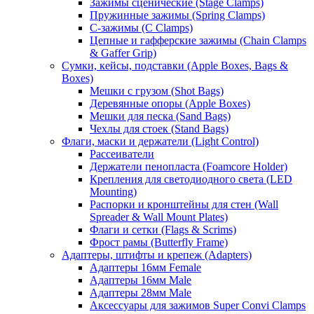
Зажимы сценические (Stage Clamps)
Пружинные зажимы (Spring Clamps)
С-зажимы (C Clamps)
Цепные и гафферские зажимы (Chain Clamps
& Gaffer Grip)
Сумки, кейсы, подставки (Apple Boxes, Bags &
Boxes)
Мешки с грузом (Shot Bags)
Деревянные опоры (Apple Boxes)
Мешки для песка (Sand Bags)
Чехлы для стоек (Stand Bags)
Флаги, маски и держатели (Light Control)
Рассеиватели
Держатели пенопласта (Foamcore Holder)
Крепления для светодиодного света (LED
Mounting)
Распорки и кронштейны для стен (Wall
Spreader & Wall Mount Plates)
Флаги и сетки (Flags & Scrims)
Фрост рамы (Butterfly Frame)
Адаптеры, штифты и крепеж (Adapters)
Адаптеры 16мм Female
Адаптеры 16мм Male
Адаптеры 28мм Male
Аксессуары для зажимов Super Convi Clamps