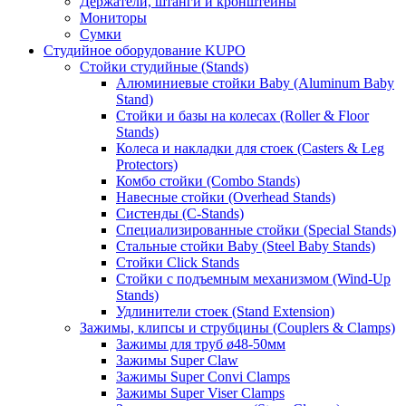
Держатели, штанги и кронштейны
Мониторы
Сумки
Студийное оборудование KUPO
Стойки студийные (Stands)
Алюминиевые стойки Baby (Aluminum Baby
Stand)
Стойки и базы на колесах (Roller & Floor
Stands)
Колеса и накладки для стоек (Casters & Leg
Protectors)
Комбо стойки (Combo Stands)
Навесные стойки (Overhead Stands)
Систенды (C-Stands)
Специализированные стойки (Special Stands)
Стальные стойки Baby (Steel Baby Stands)
Стойки Click Stands
Стойки с подъемным механизмом (Wind-Up
Stands)
Удлинители стоек (Stand Extension)
Зажимы, клипсы и струбцины (Couplers & Clamps)
Зажимы для труб ø48-50мм
Зажимы Super Claw
Зажимы Super Convi Clamps
Зажимы Super Viser Clamps