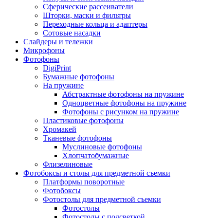
Сферические рассеиватели
Шторки, маски и фильтры
Переходные кольца и адаптеры
Сотовые насадки
Слайдеры и тележки
Микрофоны
Фотофоны
DigiPrint
Бумажные фотофоны
На пружине
Абстрактные фотофоны на пружине
Одноцветные фотофоны на пружине
Фотофоны с рисунком на пружине
Пластиковые фотофоны
Хромакей
Тканевые фотофоны
Муслиновые фотофоны
Хлопчатобумажные
Флизелиновые
Фотобоксы и столы для предметной съемки
Платформы поворотные
Фотобоксы
Фотостолы для предметной съемки
Фотостолы
Фотостолы с подсветкой