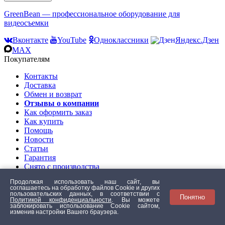
GreenBean — профессиональное оборудование для
видеосъемки
Вконтакте
YouTube
Одноклассники
Яндекс.Дзен
MAX
Покупателям
Контакты
Доставка
Обмен и возврат
Отзывы о компании
Как оформить заказ
Как купить
Помощь
Новости
Статьи
Гарантия
Снято с производства
Политика конфиденц.
Продолжая использовать наш сайт, вы
Согласие использования
соглашаетесь на обработку файлов Сookie и других
Обработка данных
пользовательских данных, в соответствии с
Понятно
Политикой конфиденциальности
. Вы можете
Оптовикам
заблокировать использование Cookie сайтом,
О нас
изменив настройки Вашего браузера.