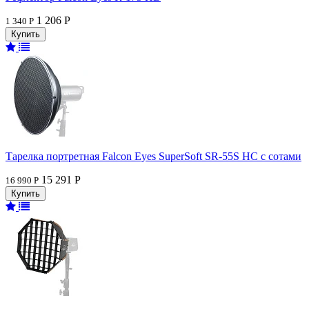
1 206 Р
1 340 Р
Тарелка портретная Falcon Eyes SuperSoft SR-55S HC c сотами
15 291 Р
16 990 Р