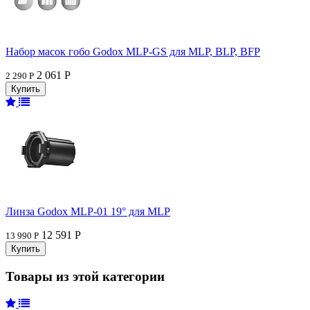
Набор масок гобо Godox MLP-GS для MLP, BLP, BFP
2 061 Р
2 290 Р
Линза Godox MLP-01 19° для MLP
12 591 Р
13 990 Р
Товары из этой категории