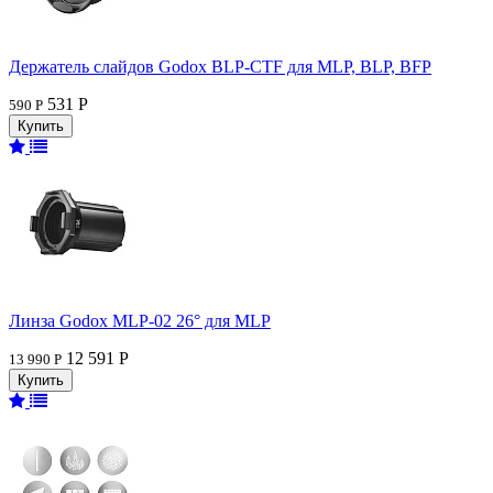
Держатель слайдов Godox BLP-CTF для MLP, BLP, BFP
531 Р
590 Р
Линза Godox MLP-02 26° для MLP
12 591 Р
13 990 Р