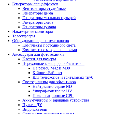
Генераторы спецэффектов
Вентиляторы студийные
Генераторы дыма
Генераторы мыльных пузырей
Генераторы снега
Генераторы тумана
Накамерные мониторы
Телесуфлеры
Оборудование для стоматологов
Комплекты постоянного света
Комплекты с макровспышками
Аксессуары для фототехники
Клетки для камеры
Переходные кольца для объективов
На резьбу М42 и М39
Байонет-Байонет
Для телескопов и зрительных труб
Светофильтры для объективов
Нейтрально-серые ND
Ультрафиолетовые UV
Поляризационные CPL
Аккумуляторы и зарядные устройства
Пульты ДУ
Видоискатели
Фотосумки, рюкзаки и чехлы