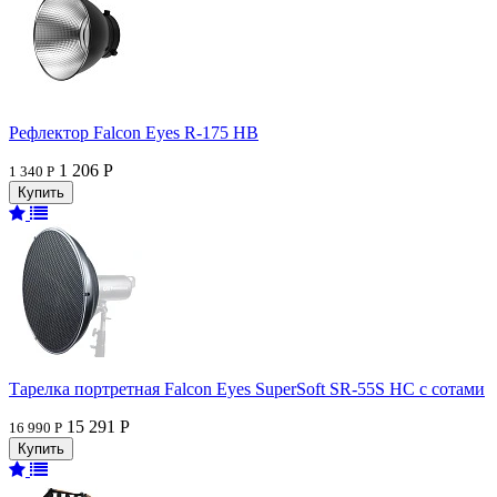
Рефлектор Falcon Eyes R-175 HB
1 206 Р
1 340 Р
Тарелка портретная Falcon Eyes SuperSoft SR-55S HC c сотами
15 291 Р
16 990 Р