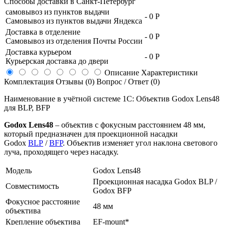
Способы доставки в
Санкт-Петербург
самовывоз из пунктов выдачи
-
0 Р
Самовывоз из пунктов выдачи Яндекса
Доставка в отделение
-
0 Р
Самовывоз из отделения Почты России
Доставка курьером
-
0 Р
Курьерская доставка до двери
Описание
Характеристики
Комплектация
Отзывы (0)
Вопрос / Ответ (0)
Наименование в учётной системе 1С: Объектив Godox Lens48
для BLP, BFP
Godox Lens48
– объектив с фокусным расстоянием 48 мм,
который предназначен для проекционной насадки
Godox
BLP
/
BFP
. Объектив изменяет угол наклона светового
луча, проходящего через насадку.
Модель
Godox Lens48
Проекционная насадка Godox BLP /
Совместимость
Godox BFP
Фокусное расстояние
48 мм
объектива
Крепление объектива
EF-mount*