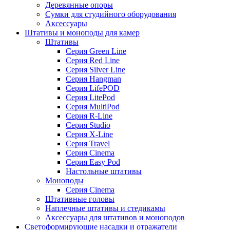
Деревянные опоры
Сумки для студийного оборудования
Аксессуары
Штативы и моноподы для камер
Штативы
Серия Green Line
Серия Red Line
Серия Silver Line
Серия Hangman
Серия LifePOD
Серия LitePod
Серия MultiPod
Серия R-Line
Серия Studio
Серия X-Line
Серия Travel
Серия Cinema
Серия Easy Pod
Настольные штативы
Моноподы
Серия Cinema
Штативные головы
Наплечные штативы и стедикамы
Аксессуары для штативов и моноподов
Светоформирующие насадки и отражатели