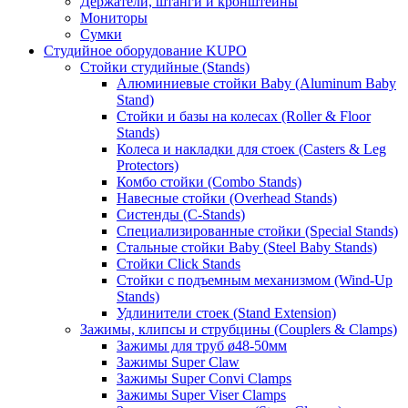
Держатели, штанги и кронштейны
Мониторы
Сумки
Студийное оборудование KUPO
Стойки студийные (Stands)
Алюминиевые стойки Baby (Aluminum Baby
Stand)
Стойки и базы на колесах (Roller & Floor
Stands)
Колеса и накладки для стоек (Casters & Leg
Protectors)
Комбо стойки (Combo Stands)
Навесные стойки (Overhead Stands)
Систенды (C-Stands)
Специализированные стойки (Special Stands)
Стальные стойки Baby (Steel Baby Stands)
Стойки Click Stands
Стойки с подъемным механизмом (Wind-Up
Stands)
Удлинители стоек (Stand Extension)
Зажимы, клипсы и струбцины (Couplers & Clamps)
Зажимы для труб ø48-50мм
Зажимы Super Claw
Зажимы Super Convi Clamps
Зажимы Super Viser Clamps