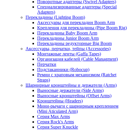
Поворотные адаптеры (Swivel Adapters)
Специализированные адаптеры (Special
Adapters)
Перекладины (Lighting Boom)
Аксессуары для перекладин Boom Arm
Крепления для перекладины (Pipe Boom Rig)
Перекладины Baby Boom Arm
Перекладины Junior Boom Arm
Перекладины редукторные Big Boom
Аксессуары, перчатки, тейпы (Accessories)
Монтажные ленты (Gaffa Tapes)
Организация кабелей (Cable Managment)
Перчатки
Подстаканники (Robocup)
Ремни с храповым механизмом (Ratchet
Straps)
Шарнирные кронштейны и держатели (Arms)
Выносные держатели (Side Arms)
Выносные кронштейны (Offset Arms)
Кронштейны (Headers)
Мини-рычаги с шарнирным креплением
(Mini Aticulated Arm)
Серия Max Arms
Серия Rock's Arms
Серия Super Knuckle