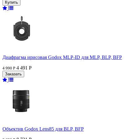
Диафрагма ирисовая Godox MLP-ID для MLP, BLP, BFP
4 491 Р
4 990 Р
Объектив Godox Lens85 для BLP, BFP