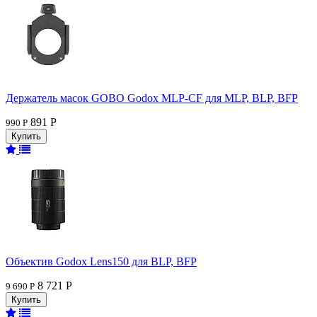
Держатель масок GOBO Godox MLP-CF для MLP, BLP, BFP
891 Р
990 Р
Объектив Godox Lens150 для BLP, BFP
8 721 Р
9 690 Р