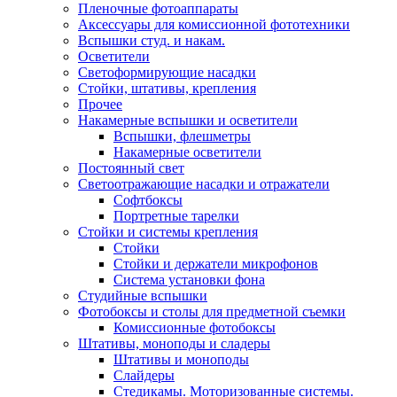
Пленочные фотоаппараты
Аксессуары для комиссионной фототехники
Вспышки студ. и накам.
Осветители
Светоформирующие насадки
Стойки, штативы, крепления
Прочее
Накамерные вспышки и осветители
Вспышки, флешметры
Накамерные осветители
Постоянный свет
Светоотражающие насадки и отражатели
Софтбоксы
Портретные тарелки
Стойки и системы крепления
Стойки
Стойки и держатели микрофонов
Система установки фона
Студийные вспышки
Фотобоксы и столы для предметной съемки
Комиссионные фотобоксы
Штативы, моноподы и сладеры
Штативы и моноподы
Слайдеры
Стедикамы. Моторизованные системы.