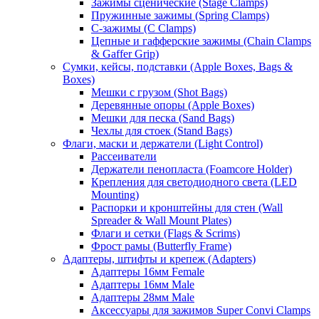
Зажимы сценические (Stage Clamps)
Пружинные зажимы (Spring Clamps)
С-зажимы (C Clamps)
Цепные и гафферские зажимы (Chain Clamps
& Gaffer Grip)
Сумки, кейсы, подставки (Apple Boxes, Bags &
Boxes)
Мешки с грузом (Shot Bags)
Деревянные опоры (Apple Boxes)
Мешки для песка (Sand Bags)
Чехлы для стоек (Stand Bags)
Флаги, маски и держатели (Light Control)
Рассеиватели
Держатели пенопласта (Foamcore Holder)
Крепления для светодиодного света (LED
Mounting)
Распорки и кронштейны для стен (Wall
Spreader & Wall Mount Plates)
Флаги и сетки (Flags & Scrims)
Фрост рамы (Butterfly Frame)
Адаптеры, штифты и крепеж (Adapters)
Адаптеры 16мм Female
Адаптеры 16мм Male
Адаптеры 28мм Male
Аксессуары для зажимов Super Convi Clamps