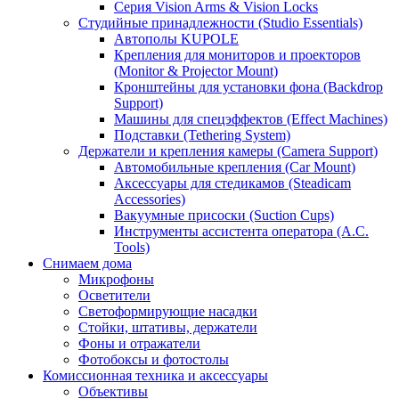
Серия Vision Arms & Vision Locks
Студийные принадлежности (Studio Essentials)
Автополы KUPOLE
Крепления для мониторов и проекторов
(Monitor & Projector Mount)
Кронштейны для установки фона (Backdrop
Support)
Машины для спецэффектов (Effect Machines)
Подставки (Tethering System)
Держатели и крепления камеры (Camera Support)
Автомобильные крепления (Car Mount)
Аксессуары для стедикамов (Steadicam
Accessories)
Вакуумные присоски (Suction Cups)
Инструменты ассистента оператора (A.C.
Tools)
Снимаем дома
Микрофоны
Осветители
Светоформирующие насадки
Стойки, штативы, держатели
Фоны и отражатели
Фотобоксы и фотостолы
Комиссионная техника и аксессуары
Объективы