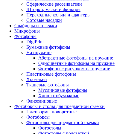
Сферические рассеиватели
Шторки, маски и фильтры
Переходные кольца и адаптеры
Сотовые насадки
Слайдеры и тележки
Микрофоны
Фотофоны
DigiPrint
Бумажные фотофоны
На пружине
Абстрактные фотофоны на пружине
Одноцветные фотофоны на пружине
Фотофоны с рисунком на пружине
Пластиковые фотофоны
Хромакей
Тканевые фотофоны
Муслиновые фотофоны
Хлопчатобумажные
Флизелиновые
Фотобоксы и столы для предметной съемки
Платформы поворотные
Фотобоксы
Фотостолы для предметной съемки
Фотостолы
Фотостолы с подсветкой