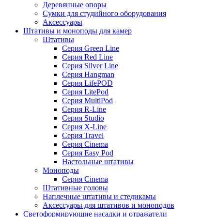
Деревянные опоры
Сумки для студийного оборудования
Аксессуары
Штативы и моноподы для камер
Штативы
Серия Green Line
Серия Red Line
Серия Silver Line
Серия Hangman
Серия LifePOD
Серия LitePod
Серия MultiPod
Серия R-Line
Серия Studio
Серия X-Line
Серия Travel
Серия Cinema
Серия Easy Pod
Настольные штативы
Моноподы
Серия Cinema
Штативные головы
Наплечные штативы и стедикамы
Аксессуары для штативов и моноподов
Светоформирующие насадки и отражатели