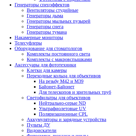
Генераторы спецэффектов
Вентиляторы студийные
Генераторы дыма
Генераторы мыльных пузырей
Генераторы снега
Генераторы тумана
Накамерные мониторы
Телесуфлеры
Оборудование для стоматологов
Комплекты постоянного света
Комплекты с макровспышками
Аксессуары для фототехники
Клетки для камеры
Переходные кольца для объективов
На резьбу М42 и М39
Байонет-Байонет
Для телескопов и зрительных труб
Светофильтры для объективов
Нейтрально-серые ND
Ультрафиолетовые UV
Поляризационные CPL
Аккумуляторы и зарядные устройства
Пульты ДУ
Видоискатели
Фотосумки, рюкзаки и чехлы