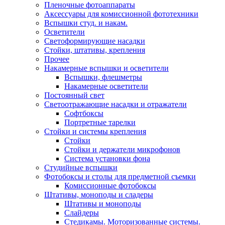
Пленочные фотоаппараты
Аксессуары для комиссионной фототехники
Вспышки студ. и накам.
Осветители
Светоформирующие насадки
Стойки, штативы, крепления
Прочее
Накамерные вспышки и осветители
Вспышки, флешметры
Накамерные осветители
Постоянный свет
Светоотражающие насадки и отражатели
Софтбоксы
Портретные тарелки
Стойки и системы крепления
Стойки
Стойки и держатели микрофонов
Система установки фона
Студийные вспышки
Фотобоксы и столы для предметной съемки
Комиссионные фотобоксы
Штативы, моноподы и сладеры
Штативы и моноподы
Слайдеры
Стедикамы. Моторизованные системы.