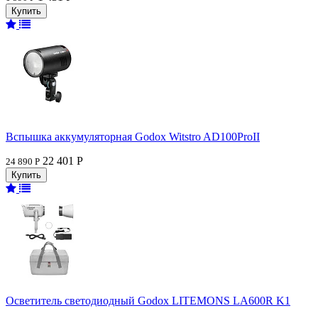
Вспышка аккумуляторная Godox Witstro AD100ProII
22 401 Р
24 890 Р
Осветитель светодиодный Godox LITEMONS LA600R K1