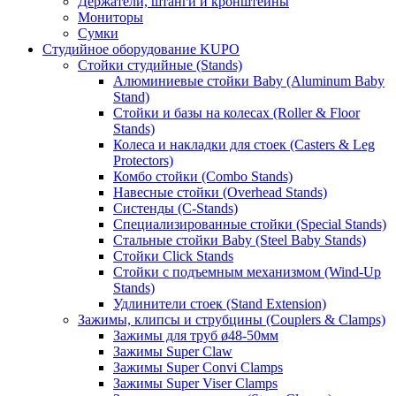
Держатели, штанги и кронштейны
Мониторы
Сумки
Студийное оборудование KUPO
Стойки студийные (Stands)
Алюминиевые стойки Baby (Aluminum Baby
Stand)
Стойки и базы на колесах (Roller & Floor
Stands)
Колеса и накладки для стоек (Casters & Leg
Protectors)
Комбо стойки (Combo Stands)
Навесные стойки (Overhead Stands)
Систенды (C-Stands)
Специализированные стойки (Special Stands)
Стальные стойки Baby (Steel Baby Stands)
Стойки Click Stands
Стойки с подъемным механизмом (Wind-Up
Stands)
Удлинители стоек (Stand Extension)
Зажимы, клипсы и струбцины (Couplers & Clamps)
Зажимы для труб ø48-50мм
Зажимы Super Claw
Зажимы Super Convi Clamps
Зажимы Super Viser Clamps