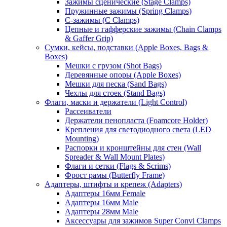
Зажимы сценические (Stage Clamps)
Пружинные зажимы (Spring Clamps)
С-зажимы (C Clamps)
Цепные и гафферские зажимы (Chain Clamps
& Gaffer Grip)
Сумки, кейсы, подставки (Apple Boxes, Bags &
Boxes)
Мешки с грузом (Shot Bags)
Деревянные опоры (Apple Boxes)
Мешки для песка (Sand Bags)
Чехлы для стоек (Stand Bags)
Флаги, маски и держатели (Light Control)
Рассеиватели
Держатели пенопласта (Foamcore Holder)
Крепления для светодиодного света (LED
Mounting)
Распорки и кронштейны для стен (Wall
Spreader & Wall Mount Plates)
Флаги и сетки (Flags & Scrims)
Фрост рамы (Butterfly Frame)
Адаптеры, штифты и крепеж (Adapters)
Адаптеры 16мм Female
Адаптеры 16мм Male
Адаптеры 28мм Male
Аксессуары для зажимов Super Convi Clamps