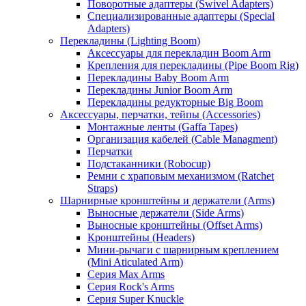
Поворотные адаптеры (Swivel Adapters)
Специализированные адаптеры (Special
Adapters)
Перекладины (Lighting Boom)
Аксессуары для перекладин Boom Arm
Крепления для перекладины (Pipe Boom Rig)
Перекладины Baby Boom Arm
Перекладины Junior Boom Arm
Перекладины редукторные Big Boom
Аксессуары, перчатки, тейпы (Accessories)
Монтажные ленты (Gaffa Tapes)
Организация кабелей (Cable Managment)
Перчатки
Подстаканники (Robocup)
Ремни с храповым механизмом (Ratchet
Straps)
Шарнирные кронштейны и держатели (Arms)
Выносные держатели (Side Arms)
Выносные кронштейны (Offset Arms)
Кронштейны (Headers)
Мини-рычаги с шарнирным креплением
(Mini Aticulated Arm)
Серия Max Arms
Серия Rock's Arms
Серия Super Knuckle