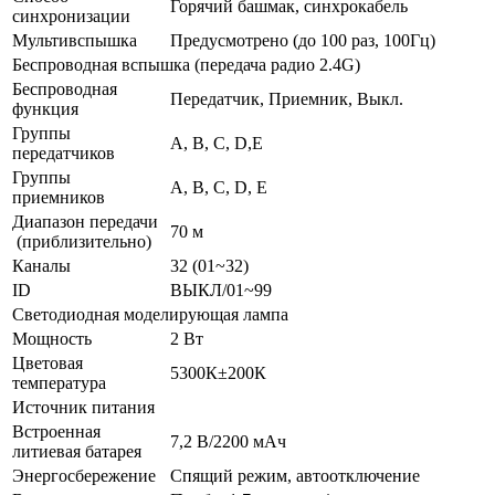
Горячий башмак, синхрокабель
синхронизации
Мультивспышка
Предусмотрено (до 100 раз, 100Гц)
Беспроводная вспышка (передача радио 2.4G)
Беспроводная
Передатчик, Приемник, Выкл.
функция
Группы
A, B, C, D,E
передатчиков
Группы
A, B, C, D, E
приемников
Диапазон передачи
70 м
(приблизительно)
Каналы
32 (01~32)
ID
ВЫКЛ/01~99
Светодиодная моделирующая лампа
Мощность
2 Вт
Цветовая
5300К±200К
температура
Источник питания
Встроенная
7,2 В/2200 мАч
литиевая батарея
Энергосбережение
Спящий режим, автоотключение