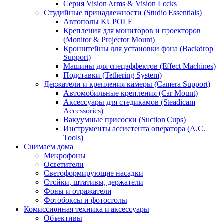
Серия Vision Arms & Vision Locks
Студийные принадлежности (Studio Essentials)
Автополы KUPOLE
Крепления для мониторов и проекторов
(Monitor & Projector Mount)
Кронштейны для установки фона (Backdrop
Support)
Машины для спецэффектов (Effect Machines)
Подставки (Tethering System)
Держатели и крепления камеры (Camera Support)
Автомобильные крепления (Car Mount)
Аксессуары для стедикамов (Steadicam
Accessories)
Вакуумные присоски (Suction Cups)
Инструменты ассистента оператора (A.C.
Tools)
Снимаем дома
Микрофоны
Осветители
Светоформирующие насадки
Стойки, штативы, держатели
Фоны и отражатели
Фотобоксы и фотостолы
Комиссионная техника и аксессуары
Объективы