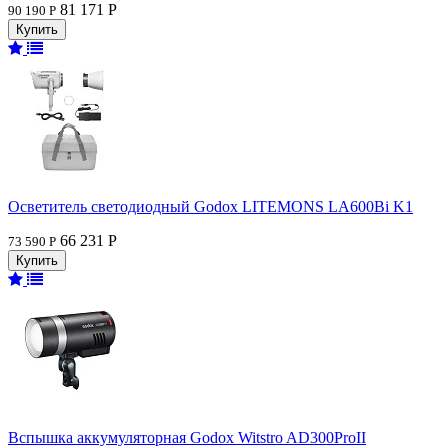
81 171 Р
90 190 Р
Осветитель светодиодный Godox LITEMONS LA600Bi K1
66 231 Р
73 590 Р
Вспышка аккумуляторная Godox Witstro AD300ProII