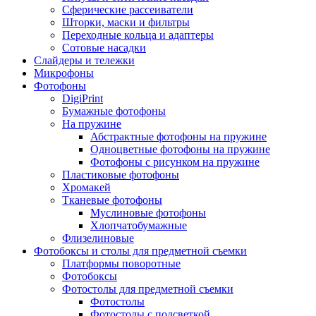
Сферические рассеиватели
Шторки, маски и фильтры
Переходные кольца и адаптеры
Сотовые насадки
Слайдеры и тележки
Микрофоны
Фотофоны
DigiPrint
Бумажные фотофоны
На пружине
Абстрактные фотофоны на пружине
Одноцветные фотофоны на пружине
Фотофоны с рисунком на пружине
Пластиковые фотофоны
Хромакей
Тканевые фотофоны
Муслиновые фотофоны
Хлопчатобумажные
Флизелиновые
Фотобоксы и столы для предметной съемки
Платформы поворотные
Фотобоксы
Фотостолы для предметной съемки
Фотостолы
Фотостолы с подсветкой