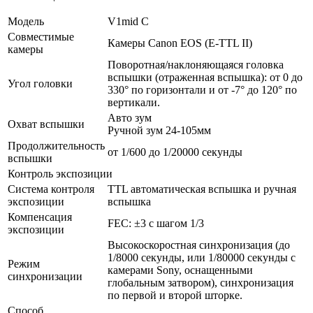
Модель
V1mid C
Совместимые
Камеры Canon EOS (E-TTL II)
камеры
Поворотная/наклоняющаяся головка
вспышки (отраженная вспышка): от 0 до
Угол головки
330° по горизонтали и от -7° до 120° по
вертикали.
Авто зум
Охват вспышки
Ручной зум 24-105мм
Продолжительность
от 1/600 до 1/20000 секунды
вспышки
Контроль экспозиции
Система контроля
TTL автоматическая вспышка и ручная
экспозиции
вспышка
Компенсация
FEC: ±3 с шагом 1/3
экспозиции
Высокоскоростная синхронизация (до
1/8000 секунды, или 1/80000 секунды с
Режим
камерами Sony, оснащенными
синхронизации
глобальным затвором), синхронизация
по первой и второй шторке.
Способ