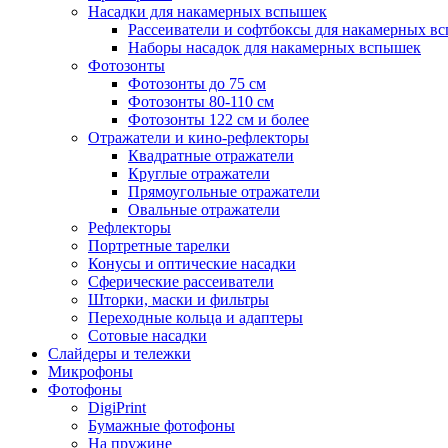
Насадки для накамерных вспышек
Рассеиватели и софтбоксы для накамерных в
Наборы насадок для накамерных вспышек
Фотозонты
Фотозонты до 75 см
Фотозонты 80-110 см
Фотозонты 122 см и более
Отражатели и кино-рефлекторы
Квадратные отражатели
Круглые отражатели
Прямоугольные отражатели
Овальные отражатели
Рефлекторы
Портретные тарелки
Конусы и оптические насадки
Сферические рассеиватели
Шторки, маски и фильтры
Переходные кольца и адаптеры
Сотовые насадки
Слайдеры и тележки
Микрофоны
Фотофоны
DigiPrint
Бумажные фотофоны
На пружине