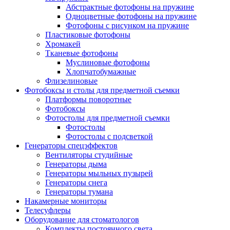
Абстрактные фотофоны на пружине
Одноцветные фотофоны на пружине
Фотофоны с рисунком на пружине
Пластиковые фотофоны
Хромакей
Тканевые фотофоны
Муслиновые фотофоны
Хлопчатобумажные
Флизелиновые
Фотобоксы и столы для предметной съемки
Платформы поворотные
Фотобоксы
Фотостолы для предметной съемки
Фотостолы
Фотостолы с подсветкой
Генераторы спецэффектов
Вентиляторы студийные
Генераторы дыма
Генераторы мыльных пузырей
Генераторы снега
Генераторы тумана
Накамерные мониторы
Телесуфлеры
Оборудование для стоматологов
Комплекты постоянного света