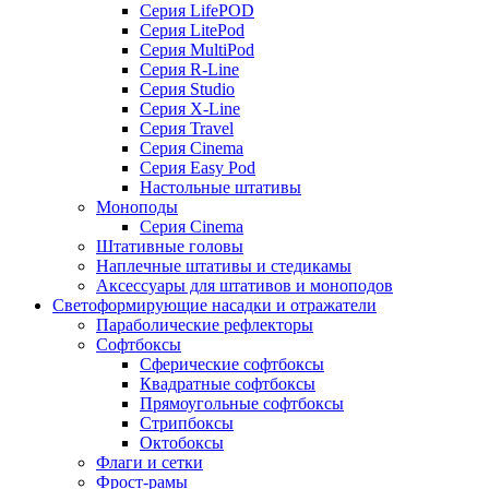
Серия LifePOD
Серия LitePod
Серия MultiPod
Серия R-Line
Серия Studio
Серия X-Line
Серия Travel
Серия Cinema
Серия Easy Pod
Настольные штативы
Моноподы
Серия Cinema
Штативные головы
Наплечные штативы и стедикамы
Аксессуары для штативов и моноподов
Светоформирующие насадки и отражатели
Параболические рефлекторы
Софтбоксы
Сферические софтбоксы
Квадратные софтбоксы
Прямоугольные софтбоксы
Стрипбоксы
Октобоксы
Флаги и сетки
Фрост-рамы