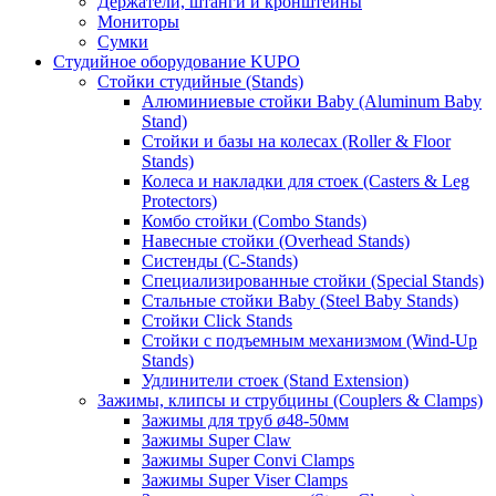
Держатели, штанги и кронштейны
Мониторы
Сумки
Студийное оборудование KUPO
Стойки студийные (Stands)
Алюминиевые стойки Baby (Aluminum Baby
Stand)
Стойки и базы на колесах (Roller & Floor
Stands)
Колеса и накладки для стоек (Casters & Leg
Protectors)
Комбо стойки (Combo Stands)
Навесные стойки (Overhead Stands)
Систенды (C-Stands)
Специализированные стойки (Special Stands)
Стальные стойки Baby (Steel Baby Stands)
Стойки Click Stands
Стойки с подъемным механизмом (Wind-Up
Stands)
Удлинители стоек (Stand Extension)
Зажимы, клипсы и струбцины (Couplers & Clamps)
Зажимы для труб ø48-50мм
Зажимы Super Claw
Зажимы Super Convi Clamps
Зажимы Super Viser Clamps