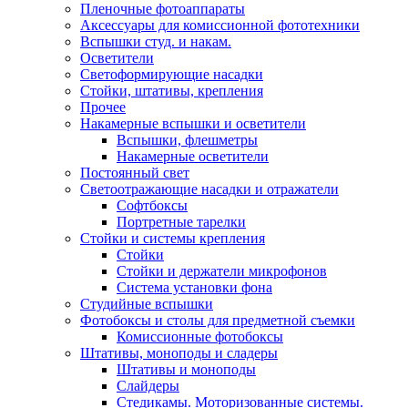
Пленочные фотоаппараты
Аксессуары для комиссионной фототехники
Вспышки студ. и накам.
Осветители
Светоформирующие насадки
Стойки, штативы, крепления
Прочее
Накамерные вспышки и осветители
Вспышки, флешметры
Накамерные осветители
Постоянный свет
Светоотражающие насадки и отражатели
Софтбоксы
Портретные тарелки
Стойки и системы крепления
Стойки
Стойки и держатели микрофонов
Система установки фона
Студийные вспышки
Фотобоксы и столы для предметной съемки
Комиссионные фотобоксы
Штативы, моноподы и сладеры
Штативы и моноподы
Слайдеры
Стедикамы. Моторизованные системы.