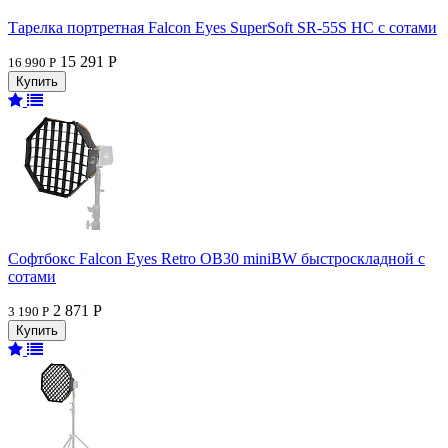
Тарелка портретная Falcon Eyes SuperSoft SR-55S HC c сотами
15 291 Р
16 990 Р
Софтбокс Falcon Eyes Retro OB30 miniBW быстроскладной с
сотами
2 871 Р
3 190 Р