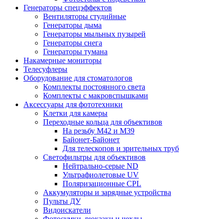
Генераторы спецэффектов
Вентиляторы студийные
Генераторы дыма
Генераторы мыльных пузырей
Генераторы снега
Генераторы тумана
Накамерные мониторы
Телесуфлеры
Оборудование для стоматологов
Комплекты постоянного света
Комплекты с макровспышками
Аксессуары для фототехники
Клетки для камеры
Переходные кольца для объективов
На резьбу М42 и М39
Байонет-Байонет
Для телескопов и зрительных труб
Светофильтры для объективов
Нейтрально-серые ND
Ультрафиолетовые UV
Поляризационные CPL
Аккумуляторы и зарядные устройства
Пульты ДУ
Видоискатели
Фотосумки, рюкзаки и чехлы