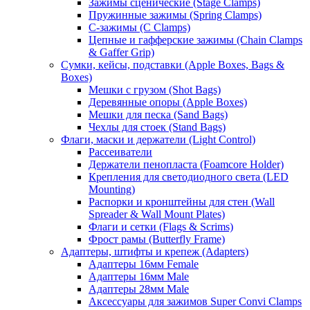
Зажимы сценические (Stage Clamps)
Пружинные зажимы (Spring Clamps)
С-зажимы (C Clamps)
Цепные и гафферские зажимы (Chain Clamps
& Gaffer Grip)
Сумки, кейсы, подставки (Apple Boxes, Bags &
Boxes)
Мешки с грузом (Shot Bags)
Деревянные опоры (Apple Boxes)
Мешки для песка (Sand Bags)
Чехлы для стоек (Stand Bags)
Флаги, маски и держатели (Light Control)
Рассеиватели
Держатели пенопласта (Foamcore Holder)
Крепления для светодиодного света (LED
Mounting)
Распорки и кронштейны для стен (Wall
Spreader & Wall Mount Plates)
Флаги и сетки (Flags & Scrims)
Фрост рамы (Butterfly Frame)
Адаптеры, штифты и крепеж (Adapters)
Адаптеры 16мм Female
Адаптеры 16мм Male
Адаптеры 28мм Male
Аксессуары для зажимов Super Convi Clamps