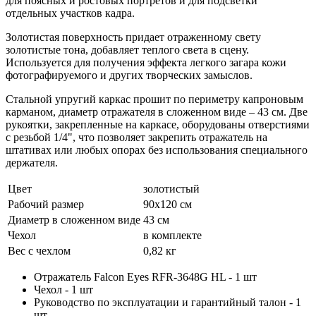
для поясных и ростовых портретов и для подсветки
отдельных участков кадра.
Золотистая поверхность придает отраженному свету
золотистые тона, добавляет теплого света в сцену.
Используется для получения эффекта легкого загара кожи
фотографируемого и других творческих замыслов.
Стальной упругий каркас прошит по периметру капроновым
карманом, диаметр отражателя в сложенном виде – 43 см. Две
рукоятки, закрепленные на каркасе, оборудованы отверстиями
с резьбой 1/4", что позволяет закрепить отражатель на
штативах или любых опорах без использования специального
держателя.
Цвет
золотистый
Рабочий размер
90х120 см
Диаметр в сложенном виде
43 см
Чехол
в комплекте
Вес с чехлом
0,82 кг
Отражатель Falcon Eyes RFR-3648G HL - 1 шт
Чехол - 1 шт
Руководство по эксплуатации и гарантийный талон - 1
шт