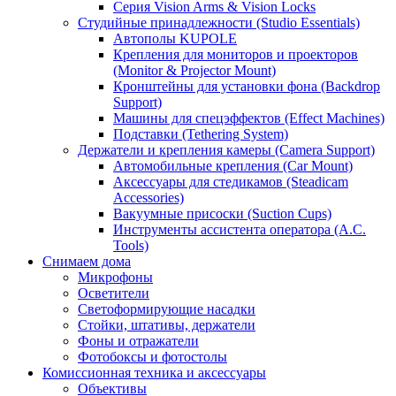
Серия Vision Arms & Vision Locks
Студийные принадлежности (Studio Essentials)
Автополы KUPOLE
Крепления для мониторов и проекторов
(Monitor & Projector Mount)
Кронштейны для установки фона (Backdrop
Support)
Машины для спецэффектов (Effect Machines)
Подставки (Tethering System)
Держатели и крепления камеры (Camera Support)
Автомобильные крепления (Car Mount)
Аксессуары для стедикамов (Steadicam
Accessories)
Вакуумные присоски (Suction Cups)
Инструменты ассистента оператора (A.C.
Tools)
Снимаем дома
Микрофоны
Осветители
Светоформирующие насадки
Стойки, штативы, держатели
Фоны и отражатели
Фотобоксы и фотостолы
Комиссионная техника и аксессуары
Объективы