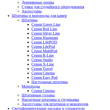
Деревянные опоры
Сумки для студийного оборудования
Аксессуары
Штативы и моноподы для камер
Штативы
Серия Green Line
Серия Red Line
Серия Silver Line
Серия Hangman
Серия LifePOD
Серия LitePod
Серия MultiPod
Серия R-Line
Серия Studio
Серия X-Line
Серия Travel
Серия Cinema
Серия Easy Pod
Настольные штативы
Моноподы
Серия Cinema
Штативные головы
Наплечные штативы и стедикамы
Аксессуары для штативов и моноподов
Светоформирующие насадки и отражатели