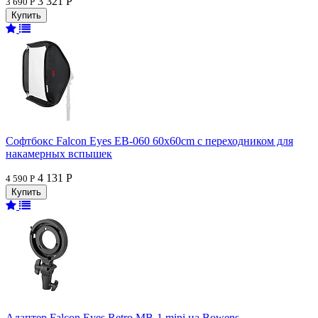
3 321 Р
3 690 Р
Софтбокс Falcon Eyes EB-060 60x60cm с переходником для
накамерных вспышек
4 131 Р
4 590 Р
Адаптер Falcon Eyes Retro MB-1 mini на Bowens