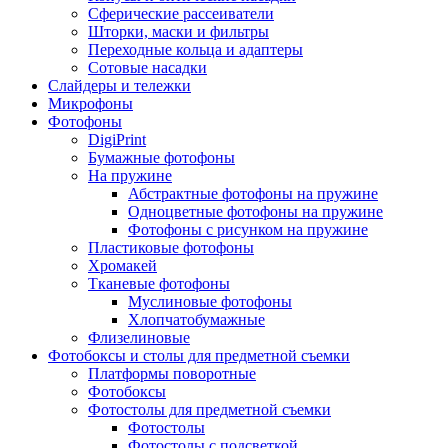
Сферические рассеиватели
Шторки, маски и фильтры
Переходные кольца и адаптеры
Сотовые насадки
Слайдеры и тележки
Микрофоны
Фотофоны
DigiPrint
Бумажные фотофоны
На пружине
Абстрактные фотофоны на пружине
Одноцветные фотофоны на пружине
Фотофоны с рисунком на пружине
Пластиковые фотофоны
Хромакей
Тканевые фотофоны
Муслиновые фотофоны
Хлопчатобумажные
Флизелиновые
Фотобоксы и столы для предметной съемки
Платформы поворотные
Фотобоксы
Фотостолы для предметной съемки
Фотостолы
Фотостолы с подсветкой