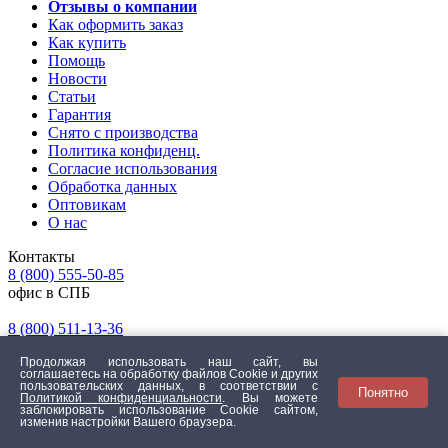
Отзывы о компании
Как оформить заказ
Как купить
Помощь
Новости
Статьи
Гарантия
Снято с производства
Политика конфиденц.
Согласие использования
Обработка данных
Оптовикам
О нас
Контакты
8 (800) 555-50-85
офис в СПБ
8 (800) 511-13-36
офис в МСК
Продолжая использовать наш сайт, вы
соглашаетесь на обработку файлов Сookie и других
пользовательских данных, в соответствии с
Понятно
Обратная связь
Политикой конфиденциальности
. Вы можете
заблокировать использование Cookie сайтом,
Жалобы и предложения
изменив настройки Вашего браузера.
Адреса розничных магазинов