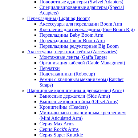
Поворотные адаптеры (Swivel Adapters)
Специализированные адаптеры (Special
Adapters)
Перекладины (Lighting Boom)
Аксессуары для перекладин Boom Arm
Крепления для перекладины (Pipe Boom Rig)
Перекладины Baby Boom Arm
Перекладины Junior Boom Arm
Перекладины редукторные Big Boom
Аксессуары, перчатки, тейпы (Accessories)
Монтажные ленты (Gaffa Tapes)
Организация кабелей (Cable Managment)
Перчатки
Подстаканники (Robocup)
Ремни с храповым механизмом (Ratchet
Straps)
Шарнирные кронштейны и держатели (Arms)
Выносные держатели (Side Arms)
Выносные кронштейны (Offset Arms)
Кронштейны (Headers)
Мини-рычаги с шарнирным креплением
(Mini Aticulated Arm)
Серия Max Arms
Серия Rock's Arms
Серия Super Knuckle