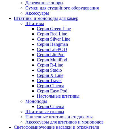
Деревянные опоры
Сумки для студийного оборудования
Аксессуары
Штативы и моноподы для камер
Штативы
Серия Green Line
Серия Red Line
Серия Silver Line
Серия Hangman
Серия LifePOD
Серия LitePod
Серия MultiPod
Серия R-Line
Серия Studio
Серия X-Line
Серия Travel
Серия Cinema
Серия Easy Pod
Настольные штативы
Моноподы
Серия Cinema
Штативные головы
Наплечные штативы и стедикамы
Аксессуары для штативов и моноподов
Светоформирующие насадки и отражатели