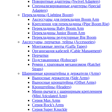
Поворотные адаптеры (Swivel Adapters)
Специализированные адаптеры (Special
Adapters)
Перекладины (Lighting Boom)
Аксессуары для перекладин Boom Arm
Крепления для перекладины (Pipe Boom Rig)
Перекладины Baby Boom Arm
Перекладины Junior Boom Arm
Перекладины редукторные Big Boom
Аксессуары, перчатки, тейпы (Accessories)
Монтажные ленты (Gaffa Tapes)
Организация кабелей (Cable Managment)
Перчатки
Подстаканники (Robocup)
Ремни с храповым механизмом (Ratchet
Straps)
Шарнирные кронштейны и держатели (Arms)
Выносные держатели (Side Arms)
Выносные кронштейны (Offset Arms)
Кронштейны (Headers)
Мини-рычаги с шарнирным креплением
(Mini Aticulated Arm)
Серия Max Arms
Серия Rock's Arms
Серия Super Knuckle