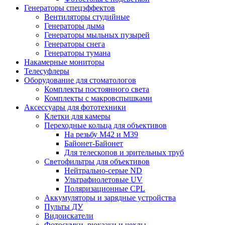
Генераторы спецэффектов
Вентиляторы студийные
Генераторы дыма
Генераторы мыльных пузырей
Генераторы снега
Генераторы тумана
Накамерные мониторы
Телесуфлеры
Оборудование для стоматологов
Комплекты постоянного света
Комплекты с макровспышками
Аксессуары для фототехники
Клетки для камеры
Переходные кольца для объективов
На резьбу М42 и М39
Байонет-Байонет
Для телескопов и зрительных труб
Светофильтры для объективов
Нейтрально-серые ND
Ультрафиолетовые UV
Поляризационные CPL
Аккумуляторы и зарядные устройства
Пульты ДУ
Видоискатели
Фотосумки, рюкзаки и чехлы