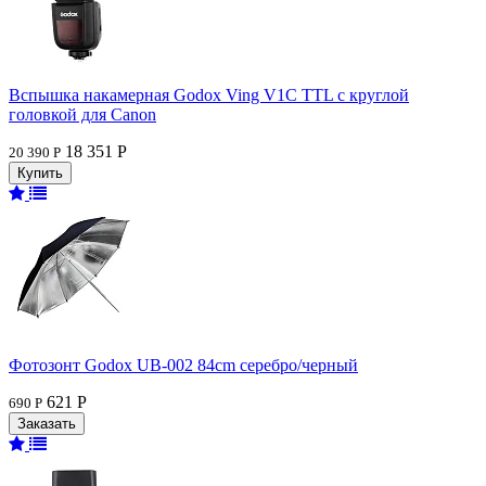
Вспышка накамерная Godox Ving V1C TTL с круглой
головкой для Canon
18 351 Р
20 390 Р
Фотозонт Godox UB-002 84cm серебро/черный
621 Р
690 Р