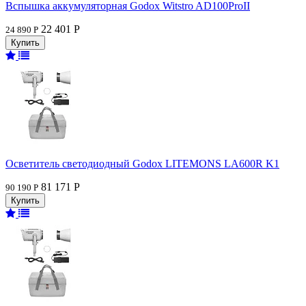
Вспышка аккумуляторная Godox Witstro AD100ProII
22 401 Р
24 890 Р
Осветитель светодиодный Godox LITEMONS LA600R K1
81 171 Р
90 190 Р