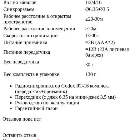
Кол-во каналов
1/2/4/16
Синхроразъем
Ø6.35/Ø3.5
Рабочее расстояние в открытом
≥20-30м
пространстве
Рабочее расстояние в помещении
≥20м
Скорость синхронизации
1/200с
Питание приемника
=3В (ААА*2)
=12В (23А литиевая
Питание передатчика
батарея)
Вес передатчика
30 г
Вес комплекта в упаковке
130 г
Радиосинхронизатор Godox RT-16 комплект
(передатчик+приемник)
Переходник (с джек 6,35 на мини-джек 3,5 мм)
Руководство по эксплуатации
Гарантийный талон
Отзывов пока нет
Оставить отзыв