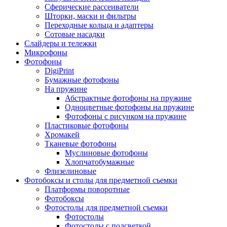
Сферические рассеиватели
Шторки, маски и фильтры
Переходные кольца и адаптеры
Сотовые насадки
Слайдеры и тележки
Микрофоны
Фотофоны
DigiPrint
Бумажные фотофоны
На пружине
Абстрактные фотофоны на пружине
Одноцветные фотофоны на пружине
Фотофоны с рисунком на пружине
Пластиковые фотофоны
Хромакей
Тканевые фотофоны
Муслиновые фотофоны
Хлопчатобумажные
Флизелиновые
Фотобоксы и столы для предметной съемки
Платформы поворотные
Фотобоксы
Фотостолы для предметной съемки
Фотостолы
Фотостолы с подсветкой