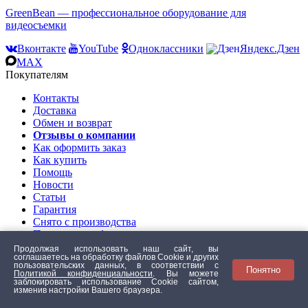
GreenBean — профессиональное оборудование для
видеосъемки
Вконтакте
YouTube
Одноклассники
Яндекс.Дзен
MAX
Покупателям
Контакты
Доставка
Обмен и возврат
Отзывы о компании
Как оформить заказ
Как купить
Помощь
Новости
Статьи
Гарантия
Снято с производства
Политика конфиденц.
Согласие использования
Продолжая использовать наш сайт, вы
соглашаетесь на обработку файлов Сookie и других
Обработка данных
пользовательских данных, в соответствии с
Понятно
Оптовикам
Политикой конфиденциальности
. Вы можете
заблокировать использование Cookie сайтом,
О нас
изменив настройки Вашего браузера.
Контакты