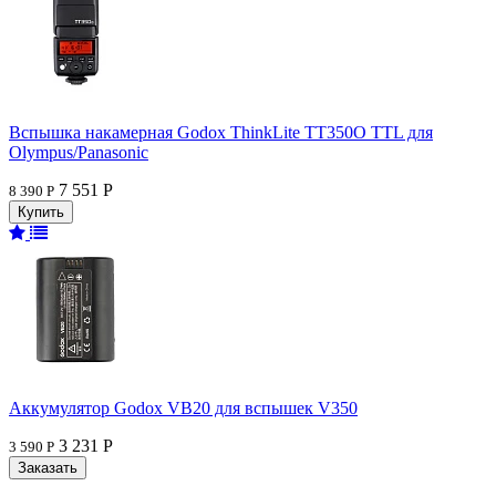
Вспышка накамерная Godox ThinkLite TT350O TTL для
Olympus/Panasonic
7 551 Р
8 390 Р
Аккумулятор Godox VB20 для вспышек V350
3 231 Р
3 590 Р