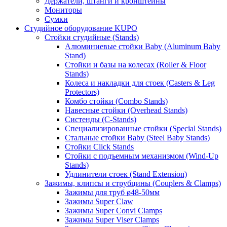
Держатели, штанги и кронштейны
Мониторы
Сумки
Студийное оборудование KUPO
Стойки студийные (Stands)
Алюминиевые стойки Baby (Aluminum Baby
Stand)
Стойки и базы на колесах (Roller & Floor
Stands)
Колеса и накладки для стоек (Casters & Leg
Protectors)
Комбо стойки (Combo Stands)
Навесные стойки (Overhead Stands)
Систенды (C-Stands)
Специализированные стойки (Special Stands)
Стальные стойки Baby (Steel Baby Stands)
Стойки Click Stands
Стойки с подъемным механизмом (Wind-Up
Stands)
Удлинители стоек (Stand Extension)
Зажимы, клипсы и струбцины (Couplers & Clamps)
Зажимы для труб ø48-50мм
Зажимы Super Claw
Зажимы Super Convi Clamps
Зажимы Super Viser Clamps