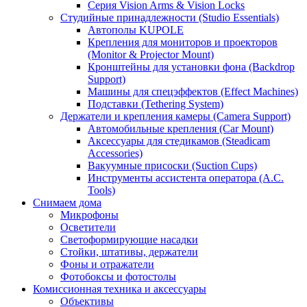
Серия Vision Arms & Vision Locks
Студийные принадлежности (Studio Essentials)
Автополы KUPOLE
Крепления для мониторов и проекторов
(Monitor & Projector Mount)
Кронштейны для установки фона (Backdrop
Support)
Машины для спецэффектов (Effect Machines)
Подставки (Tethering System)
Держатели и крепления камеры (Camera Support)
Автомобильные крепления (Car Mount)
Аксессуары для стедикамов (Steadicam
Accessories)
Вакуумные присоски (Suction Cups)
Инструменты ассистента оператора (A.C.
Tools)
Снимаем дома
Микрофоны
Осветители
Светоформирующие насадки
Стойки, штативы, держатели
Фоны и отражатели
Фотобоксы и фотостолы
Комиссионная техника и аксессуары
Объективы