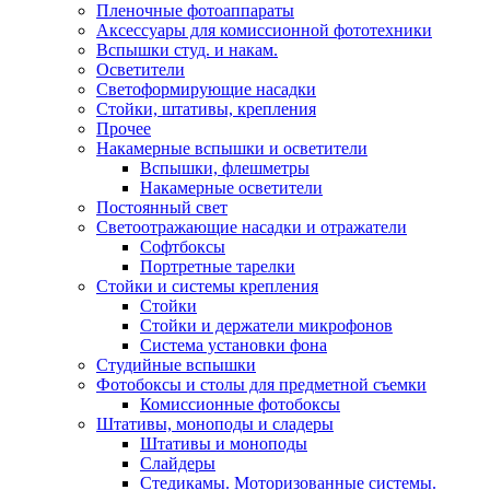
Пленочные фотоаппараты
Аксессуары для комиссионной фототехники
Вспышки студ. и накам.
Осветители
Светоформирующие насадки
Стойки, штативы, крепления
Прочее
Накамерные вспышки и осветители
Вспышки, флешметры
Накамерные осветители
Постоянный свет
Светоотражающие насадки и отражатели
Софтбоксы
Портретные тарелки
Стойки и системы крепления
Стойки
Стойки и держатели микрофонов
Система установки фона
Студийные вспышки
Фотобоксы и столы для предметной съемки
Комиссионные фотобоксы
Штативы, моноподы и сладеры
Штативы и моноподы
Слайдеры
Стедикамы. Моторизованные системы.