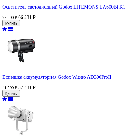
Осветитель светодиодный Godox LITEMONS LA600Bi K1
66 231 Р
73 590 Р
Вспышка аккумуляторная Godox Witstro AD300ProII
37 431 Р
41 590 Р