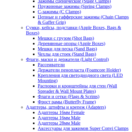
Зажимы сценические (Stage Clamps)
Пружинные зажимы (Spring Clamps)
С-зажимы (C Clamps)
Цепные и гафферские зажимы (Chain Clamps
& Gaffer Grip)
Сумки, кейсы, подставки (Apple Boxes, Bags &
Boxes)
Мешки с грузом (Shot Bags)
Деревянные опоры (Apple Boxes)
Мешки для песка (Sand Bags)
Чехлы для стоек (Stand Bags)
Флаги, маски и держатели (Light Control)
Рассеиватели
Держатели пенопласта (Foamcore Holder)
Крепления для светодиодного света (LED
Mounting)
Распорки и кронштейны для стен (Wall
Spreader & Wall Mount Plates)
Флаги и сетки (Flags & Scrims)
Фрост рамы (Butterfly Frame)
Адаптеры, штифты и крепеж (Adapters)
Адаптеры 16мм Female
Адаптеры 16мм Male
Адаптеры 28мм Male
Аксессуары для зажимов Super Convi Clamps