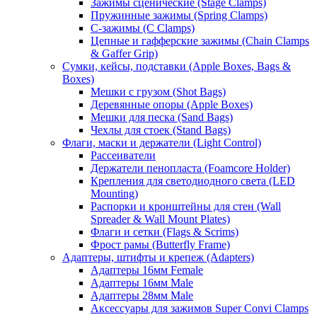
Зажимы сценические (Stage Clamps)
Пружинные зажимы (Spring Clamps)
С-зажимы (C Clamps)
Цепные и гафферские зажимы (Chain Clamps
& Gaffer Grip)
Сумки, кейсы, подставки (Apple Boxes, Bags &
Boxes)
Мешки с грузом (Shot Bags)
Деревянные опоры (Apple Boxes)
Мешки для песка (Sand Bags)
Чехлы для стоек (Stand Bags)
Флаги, маски и держатели (Light Control)
Рассеиватели
Держатели пенопласта (Foamcore Holder)
Крепления для светодиодного света (LED
Mounting)
Распорки и кронштейны для стен (Wall
Spreader & Wall Mount Plates)
Флаги и сетки (Flags & Scrims)
Фрост рамы (Butterfly Frame)
Адаптеры, штифты и крепеж (Adapters)
Адаптеры 16мм Female
Адаптеры 16мм Male
Адаптеры 28мм Male
Аксессуары для зажимов Super Convi Clamps