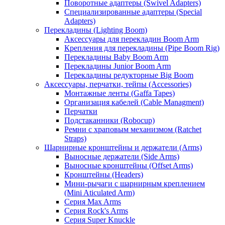
Поворотные адаптеры (Swivel Adapters)
Специализированные адаптеры (Special
Adapters)
Перекладины (Lighting Boom)
Аксессуары для перекладин Boom Arm
Крепления для перекладины (Pipe Boom Rig)
Перекладины Baby Boom Arm
Перекладины Junior Boom Arm
Перекладины редукторные Big Boom
Аксессуары, перчатки, тейпы (Accessories)
Монтажные ленты (Gaffa Tapes)
Организация кабелей (Cable Managment)
Перчатки
Подстаканники (Robocup)
Ремни с храповым механизмом (Ratchet
Straps)
Шарнирные кронштейны и держатели (Arms)
Выносные держатели (Side Arms)
Выносные кронштейны (Offset Arms)
Кронштейны (Headers)
Мини-рычаги с шарнирным креплением
(Mini Aticulated Arm)
Серия Max Arms
Серия Rock's Arms
Серия Super Knuckle