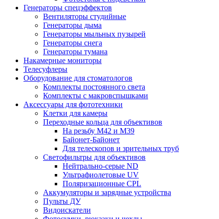
Генераторы спецэффектов
Вентиляторы студийные
Генераторы дыма
Генераторы мыльных пузырей
Генераторы снега
Генераторы тумана
Накамерные мониторы
Телесуфлеры
Оборудование для стоматологов
Комплекты постоянного света
Комплекты с макровспышками
Аксессуары для фототехники
Клетки для камеры
Переходные кольца для объективов
На резьбу М42 и М39
Байонет-Байонет
Для телескопов и зрительных труб
Светофильтры для объективов
Нейтрально-серые ND
Ультрафиолетовые UV
Поляризационные CPL
Аккумуляторы и зарядные устройства
Пульты ДУ
Видоискатели
Фотосумки, рюкзаки и чехлы