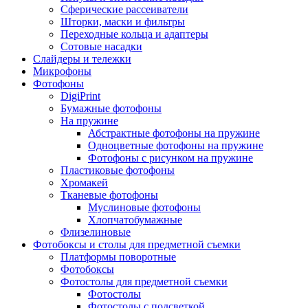
Сферические рассеиватели
Шторки, маски и фильтры
Переходные кольца и адаптеры
Сотовые насадки
Слайдеры и тележки
Микрофоны
Фотофоны
DigiPrint
Бумажные фотофоны
На пружине
Абстрактные фотофоны на пружине
Одноцветные фотофоны на пружине
Фотофоны с рисунком на пружине
Пластиковые фотофоны
Хромакей
Тканевые фотофоны
Муслиновые фотофоны
Хлопчатобумажные
Флизелиновые
Фотобоксы и столы для предметной съемки
Платформы поворотные
Фотобоксы
Фотостолы для предметной съемки
Фотостолы
Фотостолы с подсветкой