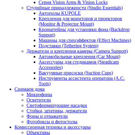
Серия Vision Arms & Vision Locks
Студийные принадлежности (Studio Essentials)
Автополы KUPOLE
Крепления для мониторов и проекторов
(Monitor & Projector Mount)
Кронштейны для установки фона (Backdrop
Support)
Машины для спецэффектов (Effect Machines)
Подставки (Tethering System)
Держатели и крепления камеры (Camera Support)
Автомобильные крепления (Car Mount)
Аксессуары для стедикамов (Steadicam
Accessories)
Вакуумные присоски (Suction Cups)
Инструменты ассистента оператора (A.C.
Tools)
Снимаем дома
Микрофоны
Осветители
Светоформирующие насадки
Стойки, штативы, держатели
Фоны и отражатели
Фотобоксы и фотостолы
Комиссионная техника и аксессуары
Объективы