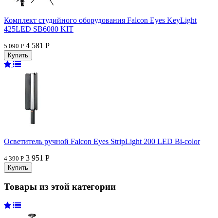
Комплект студийного оборудования Falcon Eyes KeyLight
425LED SB6080 KIT
4 581 Р
5 090 Р
Осветитель ручной Falcon Eyes StripLight 200 LED Bi-color
3 951 Р
4 390 Р
Товары из этой категории