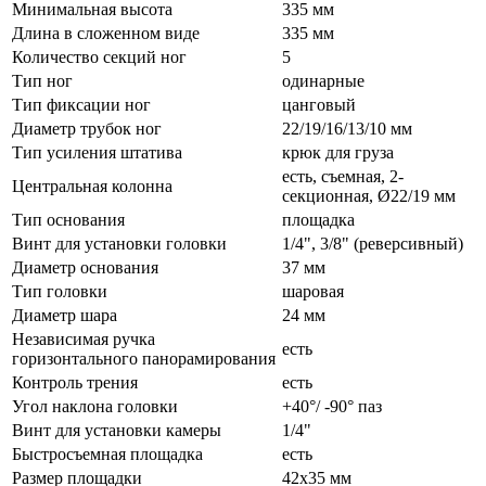
Минимальная высота
335 мм
Длина в сложенном виде
335 мм
Количество секций ног
5
Тип ног
одинарные
Тип фиксации ног
цанговый
Диаметр трубок ног
22/19/16/13/10 мм
Тип усиления штатива
крюк для груза
есть, съемная, 2-
Центральная колонна
секционная, Ø22/19 мм
Тип основания
площадка
Винт для установки головки
1/4", 3/8" (реверсивный)
Диаметр основания
37 мм
Тип головки
шаровая
Диаметр шара
24 мм
Независимая ручка
есть
горизонтального панорамирования
Контроль трения
есть
Угол наклона головки
+40°/ -90° паз
Винт для установки камеры
1/4"
Быстросъемная площадка
есть
Размер площадки
42х35 мм