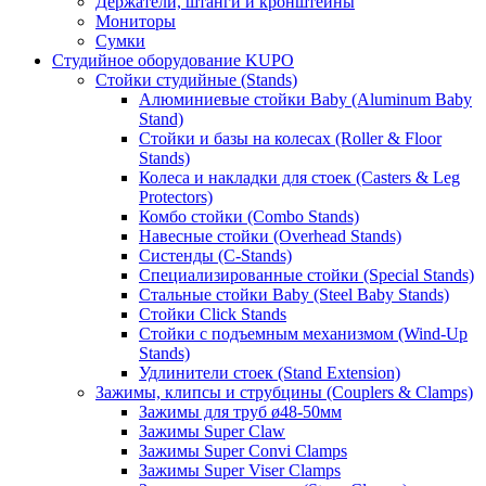
Держатели, штанги и кронштейны
Мониторы
Сумки
Студийное оборудование KUPO
Стойки студийные (Stands)
Алюминиевые стойки Baby (Aluminum Baby
Stand)
Стойки и базы на колесах (Roller & Floor
Stands)
Колеса и накладки для стоек (Casters & Leg
Protectors)
Комбо стойки (Combo Stands)
Навесные стойки (Overhead Stands)
Систенды (C-Stands)
Специализированные стойки (Special Stands)
Стальные стойки Baby (Steel Baby Stands)
Стойки Click Stands
Стойки с подъемным механизмом (Wind-Up
Stands)
Удлинители стоек (Stand Extension)
Зажимы, клипсы и струбцины (Couplers & Clamps)
Зажимы для труб ø48-50мм
Зажимы Super Claw
Зажимы Super Convi Clamps
Зажимы Super Viser Clamps