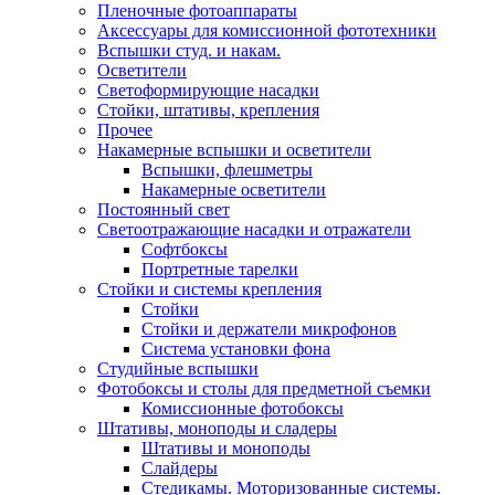
Пленочные фотоаппараты
Аксессуары для комиссионной фототехники
Вспышки студ. и накам.
Осветители
Светоформирующие насадки
Стойки, штативы, крепления
Прочее
Накамерные вспышки и осветители
Вспышки, флешметры
Накамерные осветители
Постоянный свет
Светоотражающие насадки и отражатели
Софтбоксы
Портретные тарелки
Стойки и системы крепления
Стойки
Стойки и держатели микрофонов
Система установки фона
Студийные вспышки
Фотобоксы и столы для предметной съемки
Комиссионные фотобоксы
Штативы, моноподы и сладеры
Штативы и моноподы
Слайдеры
Стедикамы. Моторизованные системы.