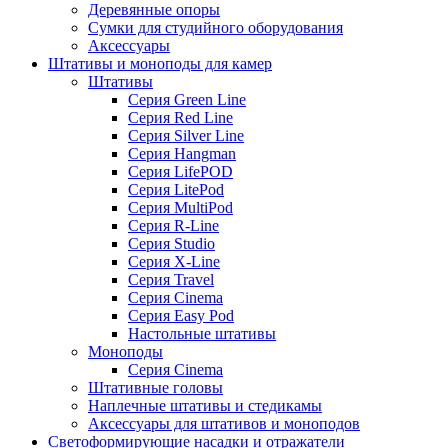
Деревянные опоры
Сумки для студийного оборудования
Аксессуары
Штативы и моноподы для камер
Штативы
Серия Green Line
Серия Red Line
Серия Silver Line
Серия Hangman
Серия LifePOD
Серия LitePod
Серия MultiPod
Серия R-Line
Серия Studio
Серия X-Line
Серия Travel
Серия Cinema
Серия Easy Pod
Настольные штативы
Моноподы
Серия Cinema
Штативные головы
Наплечные штативы и стедикамы
Аксессуары для штативов и моноподов
Светоформирующие насадки и отражатели