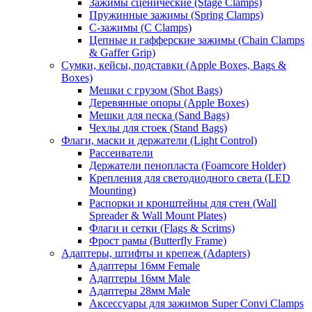
Зажимы сценические (Stage Clamps)
Пружинные зажимы (Spring Clamps)
С-зажимы (C Clamps)
Цепные и гафферские зажимы (Chain Clamps
& Gaffer Grip)
Сумки, кейсы, подставки (Apple Boxes, Bags &
Boxes)
Мешки с грузом (Shot Bags)
Деревянные опоры (Apple Boxes)
Мешки для песка (Sand Bags)
Чехлы для стоек (Stand Bags)
Флаги, маски и держатели (Light Control)
Рассеиватели
Держатели пенопласта (Foamcore Holder)
Крепления для светодиодного света (LED
Mounting)
Распорки и кронштейны для стен (Wall
Spreader & Wall Mount Plates)
Флаги и сетки (Flags & Scrims)
Фрост рамы (Butterfly Frame)
Адаптеры, штифты и крепеж (Adapters)
Адаптеры 16мм Female
Адаптеры 16мм Male
Адаптеры 28мм Male
Аксессуары для зажимов Super Convi Clamps