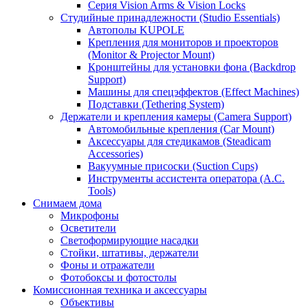
Серия Vision Arms & Vision Locks
Студийные принадлежности (Studio Essentials)
Автополы KUPOLE
Крепления для мониторов и проекторов
(Monitor & Projector Mount)
Кронштейны для установки фона (Backdrop
Support)
Машины для спецэффектов (Effect Machines)
Подставки (Tethering System)
Держатели и крепления камеры (Camera Support)
Автомобильные крепления (Car Mount)
Аксессуары для стедикамов (Steadicam
Accessories)
Вакуумные присоски (Suction Cups)
Инструменты ассистента оператора (A.C.
Tools)
Снимаем дома
Микрофоны
Осветители
Светоформирующие насадки
Стойки, штативы, держатели
Фоны и отражатели
Фотобоксы и фотостолы
Комиссионная техника и аксессуары
Объективы