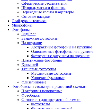
Сферические рассеиватели
Шторки, маски и фильтры
Переходные кольца и адаптеры
Сотовые насадки
Слайдеры и тележки
Микрофоны
Фотофоны
DigiPrint
Бумажные фотофоны
На пружине
Абстрактные фотофоны на пружине
Одноцветные фотофоны на пружине
Фотофоны с рисунком на пружине
Пластиковые фотофоны
Хромакей
Тканевые фотофоны
Муслиновые фотофоны
Хлопчатобумажные
Флизелиновые
Фотобоксы и столы для предметной съемки
Платформы поворотные
Фотобоксы
Фотостолы для предметной съемки
Фотостолы
Фотостолы с подсветкой