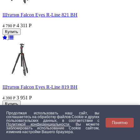
Штатив Falcon Eyes R-Line 821 BH
4 311 Р
4 790 Р
Штатив Falcon Eyes R-Line 819 BH
3 951 Р
4 390 Р
Продолжая использовать наш сайт, вы
соглашаетесь на обработку файлов Сookie и других
пользовательских данных, в соответствии с
Понятно
Политикой конфиденциальности
. Вы можете
заблокировать использование Cookie сайтом,
изменив настройки Вашего браузера.