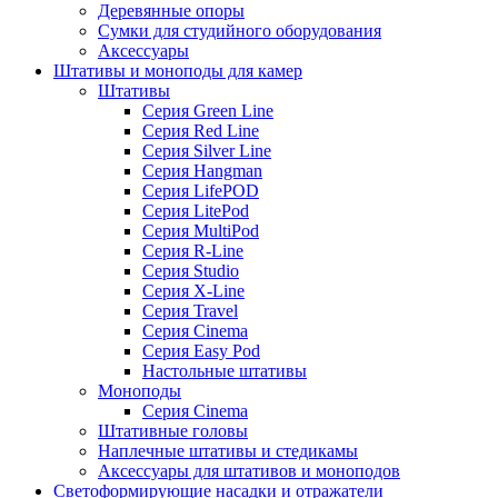
Деревянные опоры
Сумки для студийного оборудования
Аксессуары
Штативы и моноподы для камер
Штативы
Серия Green Line
Серия Red Line
Серия Silver Line
Серия Hangman
Серия LifePOD
Серия LitePod
Серия MultiPod
Серия R-Line
Серия Studio
Серия X-Line
Серия Travel
Серия Cinema
Серия Easy Pod
Настольные штативы
Моноподы
Серия Cinema
Штативные головы
Наплечные штативы и стедикамы
Аксессуары для штативов и моноподов
Светоформирующие насадки и отражатели