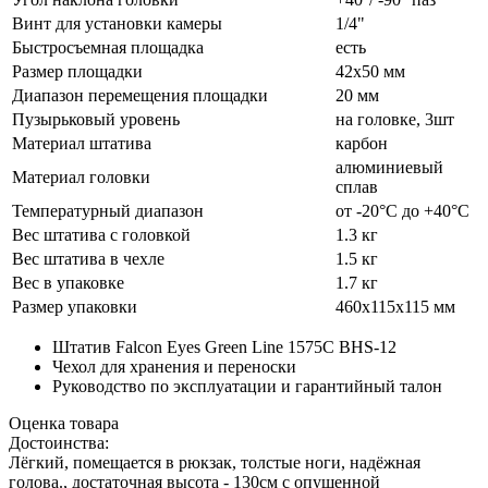
Винт для установки камеры
1/4"
Быстросъемная площадка
есть
Размер площадки
42х50 мм
Диапазон перемещения площадки
20 мм
Пузырьковый уровень
на головке, 3шт
Материал штатива
карбон
алюминиевый
Материал головки
сплав
Температурный диапазон
от -20°C до +40°C
Вес штатива с головкой
1.3 кг
Вес штатива в чехле
1.5 кг
Вес в упаковке
1.7 кг
Размер упаковки
460х115х115 мм
Штатив Falcon Eyes Green Line 1575С BHS-12
Чехол для хранения и переноски
Руководство по эксплуатации и гарантийный талон
Оценка товара
Достоинства:
Лёгкий, помещается в рюкзак, толстые ноги, надёжная
голова., достаточная высота - 130см с опущенной