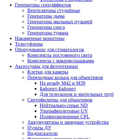
Генераторы спецэффектов
Вентиляторы студийные
Генераторы дыма
Генераторы мыльных пузырей
Генераторы снега
Генераторы тумана
Накамерные мониторы
Телесуфлеры
Оборудование для стоматологов
Комплекты постоянного света
Комплекты с макровспышками
Аксессуары для фототехники
Клетки для камеры
Переходные кольца для объективов
На резьбу М42 и М39
Байонет-Байонет
Для телескопов и зрительных труб
Светофильтры для объективов
Нейтрально-серые ND
Ультрафиолетовые UV
Поляризационные CPL
Аккумуляторы и зарядные устройства
Пульты ДУ
Видоискатели
Фотосумки, рюкзаки и чехлы