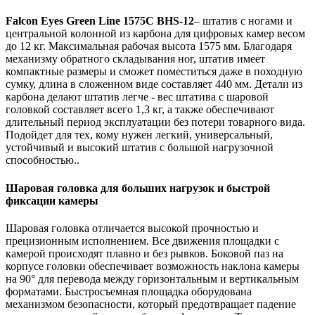
Falcon Eyes Green Line 1575С BHS-12
– штатив с ногами и
центральной колонной из карбона для цифровых камер весом
до 12 кг. Максимальная рабочая высота 1575 мм. Благодаря
механизму обратного складывания ног, штатив имеет
компактные размеры и сможет поместиться даже в походную
сумку, длина в сложенном виде составляет 440 мм. Детали из
карбона делают штатив легче - вес штатива с шаровой
головкой составляет всего 1,3 кг, а также обеспечивают
длительный период эксплуатации без потери товарного вида.
Подойдет для тех, кому нужен легкий, универсальный,
устойчивый и высокий штатив с большой нагрузочной
способностью..
Шаровая головка для больших нагрузок и быстрой
фиксации камеры
Шаровая головка отличается высокой прочностью и
прецизионным исполнением. Все движения площадки с
камерой происходят плавно и без рывков. Боковой паз на
корпусе головки обеспечивает возможность наклона камеры
на 90° для перевода между горизонтальным и вертикальным
форматами. Быстросъемная площадка оборудована
механизмом безопасности, который предотвращает падение