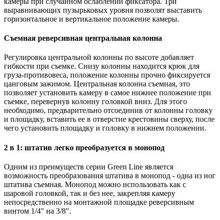
камеры при случайном ослаблении фиксатора. Три
выравнивающих пузырьковых уровня позволят выставить
горизонтальное и вертикальное положение камеры.
Съемная реверсивная центральная колонна
Регулировка центральной колонны по высоте добавляет
гибкости при съемке. Снизу колонны находится крюк для
груза-противовеса, положение колонны прочно фиксируется
цанговым зажимом. Центральная колонна съемная, это
позволяет установить камеру в самое нижнее положение при
съемке, перевернув колонну головкой вниз. Для этого
необходимо, предварительно отсоединив от колонны головку
и площадку, вставить ее в отверстие крестовины сверху, после
чего установить площадку и головку в нижнем положении.
2 в 1: штатив легко преобразуется в монопод
Одним из преимуществ серии Green Line является
возможность преобразования штатива в монопод - одна из ног
штатива съемная. Монопод можно использовать как с
шаровой головкой, так и без нее, закрепляя камеру
непосредственно на монтажной площадке реверсивным
винтом 1/4" на 3/8".