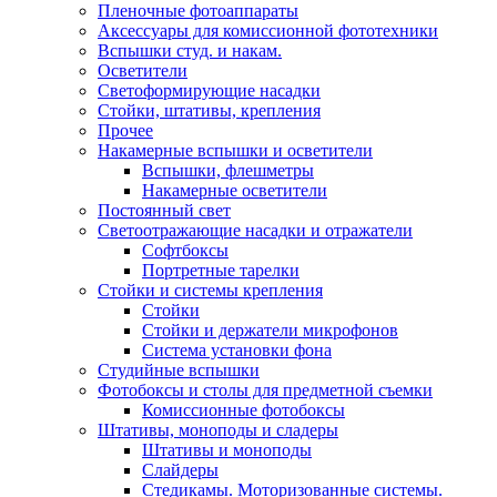
Пленочные фотоаппараты
Аксессуары для комиссионной фототехники
Вспышки студ. и накам.
Осветители
Светоформирующие насадки
Стойки, штативы, крепления
Прочее
Накамерные вспышки и осветители
Вспышки, флешметры
Накамерные осветители
Постоянный свет
Светоотражающие насадки и отражатели
Софтбоксы
Портретные тарелки
Стойки и системы крепления
Стойки
Стойки и держатели микрофонов
Система установки фона
Студийные вспышки
Фотобоксы и столы для предметной съемки
Комиссионные фотобоксы
Штативы, моноподы и сладеры
Штативы и моноподы
Слайдеры
Стедикамы. Моторизованные системы.