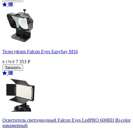
Телесуфлер Falcon Eyes EasySay M16
7 353 Р
8 170 Р
Осветитель светодиодный Falcon Eyes LedPRO 600BD Bi-color
накамерный