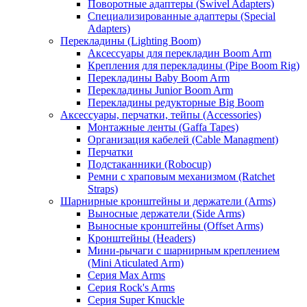
Поворотные адаптеры (Swivel Adapters)
Специализированные адаптеры (Special
Adapters)
Перекладины (Lighting Boom)
Аксессуары для перекладин Boom Arm
Крепления для перекладины (Pipe Boom Rig)
Перекладины Baby Boom Arm
Перекладины Junior Boom Arm
Перекладины редукторные Big Boom
Аксессуары, перчатки, тейпы (Accessories)
Монтажные ленты (Gaffa Tapes)
Организация кабелей (Cable Managment)
Перчатки
Подстаканники (Robocup)
Ремни с храповым механизмом (Ratchet
Straps)
Шарнирные кронштейны и держатели (Arms)
Выносные держатели (Side Arms)
Выносные кронштейны (Offset Arms)
Кронштейны (Headers)
Мини-рычаги с шарнирным креплением
(Mini Aticulated Arm)
Серия Max Arms
Серия Rock's Arms
Серия Super Knuckle