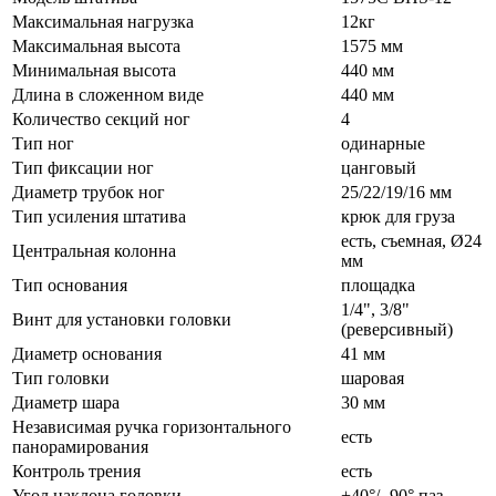
Максимальная нагрузка
12кг
Максимальная высота
1575 мм
Минимальная высота
440 мм
Длина в сложенном виде
440 мм
Количество секций ног
4
Тип ног
одинарные
Тип фиксации ног
цанговый
Диаметр трубок ног
25/22/19/16 мм
Тип усиления штатива
крюк для груза
есть, съемная, Ø24
Центральная колонна
мм
Тип основания
площадка
1/4", 3/8"
Винт для установки головки
(реверсивный)
Диаметр основания
41 мм
Тип головки
шаровая
Диаметр шара
30 мм
Независимая ручка горизонтального
есть
панорамирования
Контроль трения
есть
Угол наклона головки
+40°/ -90° паз