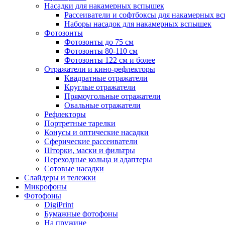
Насадки для накамерных вспышек
Рассеиватели и софтбоксы для накамерных в
Наборы насадок для накамерных вспышек
Фотозонты
Фотозонты до 75 см
Фотозонты 80-110 см
Фотозонты 122 см и более
Отражатели и кино-рефлекторы
Квадратные отражатели
Круглые отражатели
Прямоугольные отражатели
Овальные отражатели
Рефлекторы
Портретные тарелки
Конусы и оптические насадки
Сферические рассеиватели
Шторки, маски и фильтры
Переходные кольца и адаптеры
Сотовые насадки
Слайдеры и тележки
Микрофоны
Фотофоны
DigiPrint
Бумажные фотофоны
На пружине