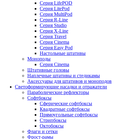
Серия LifePOD
Серия LitePod
Серия MultiPod
Серия R-Line
Серия Studio
Серия X-Line
Серия Travel
Серия Cinema
Серия Easy Pod
Настольные штативы
Моноподы
Серия Cinema
Штативные головы
Наплечные штативы и стедикамы
Аксессуары для штативов и моноподов
Светоформирующие насадки и отражатели
Параболические рефлекторы
Софтбоксы
Сферические софтбоксы
Квадратные софтбоксы
Прямоугольные софтбоксы
Стрипбоксы
Октобоксы
Флаги и сетки
Фрост-рамы