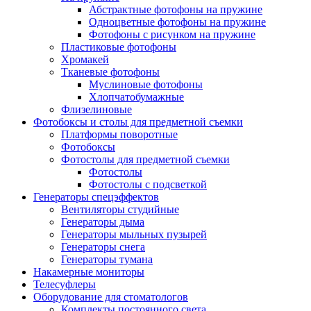
Абстрактные фотофоны на пружине
Одноцветные фотофоны на пружине
Фотофоны с рисунком на пружине
Пластиковые фотофоны
Хромакей
Тканевые фотофоны
Муслиновые фотофоны
Хлопчатобумажные
Флизелиновые
Фотобоксы и столы для предметной съемки
Платформы поворотные
Фотобоксы
Фотостолы для предметной съемки
Фотостолы
Фотостолы с подсветкой
Генераторы спецэффектов
Вентиляторы студийные
Генераторы дыма
Генераторы мыльных пузырей
Генераторы снега
Генераторы тумана
Накамерные мониторы
Телесуфлеры
Оборудование для стоматологов
Комплекты постоянного света