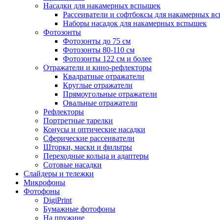
Насадки для накамерных вспышек
Рассеиватели и софтбоксы для накамерных в
Наборы насадок для накамерных вспышек
Фотозонты
Фотозонты до 75 см
Фотозонты 80-110 см
Фотозонты 122 см и более
Отражатели и кино-рефлекторы
Квадратные отражатели
Круглые отражатели
Прямоугольные отражатели
Овальные отражатели
Рефлекторы
Портретные тарелки
Конусы и оптические насадки
Сферические рассеиватели
Шторки, маски и фильтры
Переходные кольца и адаптеры
Сотовые насадки
Слайдеры и тележки
Микрофоны
Фотофоны
DigiPrint
Бумажные фотофоны
На пружине