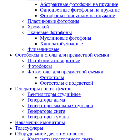
Абстрактные фотофоны на пружине
Одноцветные фотофоны на пружине
Фотофоны с рисунком на пружине
Пластиковые фотофоны
Хромакей
Тканевые фотофоны
Муслиновые фотофоны
Хлопчатобумажные
Флизелиновые
Фотобоксы и столы для предметной съемки
Платформы поворотные
Фотобоксы
Фотостолы для предметной съемки
Фотостолы
Фотостолы с подсветкой
Генераторы спецэффектов
Вентиляторы студийные
Генераторы дыма
Генераторы мыльных пузырей
Генераторы снега
Генераторы тумана
Накамерные мониторы
Телесуфлеры
Оборудование для стоматологов
Комплекты постоянного света