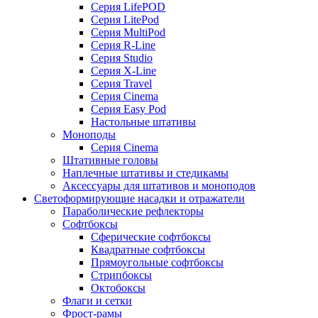
Серия LifePOD
Серия LitePod
Серия MultiPod
Серия R-Line
Серия Studio
Серия X-Line
Серия Travel
Серия Cinema
Серия Easy Pod
Настольные штативы
Моноподы
Серия Cinema
Штативные головы
Наплечные штативы и стедикамы
Аксессуары для штативов и моноподов
Светоформирующие насадки и отражатели
Параболические рефлекторы
Софтбоксы
Сферические софтбоксы
Квадратные софтбоксы
Прямоугольные софтбоксы
Стрипбоксы
Октобоксы
Флаги и сетки
Фрост-рамы