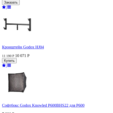
Кронштейн Godox HJ04
10 071 Р
11 190 Р
Софтбокс Godox Knowled P600BHS22 для P600