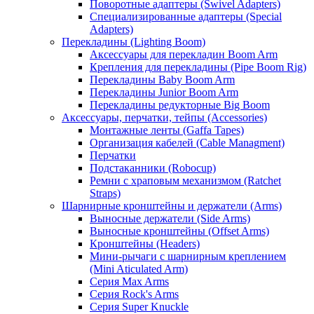
Поворотные адаптеры (Swivel Adapters)
Специализированные адаптеры (Special
Adapters)
Перекладины (Lighting Boom)
Аксессуары для перекладин Boom Arm
Крепления для перекладины (Pipe Boom Rig)
Перекладины Baby Boom Arm
Перекладины Junior Boom Arm
Перекладины редукторные Big Boom
Аксессуары, перчатки, тейпы (Accessories)
Монтажные ленты (Gaffa Tapes)
Организация кабелей (Cable Managment)
Перчатки
Подстаканники (Robocup)
Ремни с храповым механизмом (Ratchet
Straps)
Шарнирные кронштейны и держатели (Arms)
Выносные держатели (Side Arms)
Выносные кронштейны (Offset Arms)
Кронштейны (Headers)
Мини-рычаги с шарнирным креплением
(Mini Aticulated Arm)
Серия Max Arms
Серия Rock's Arms
Серия Super Knuckle