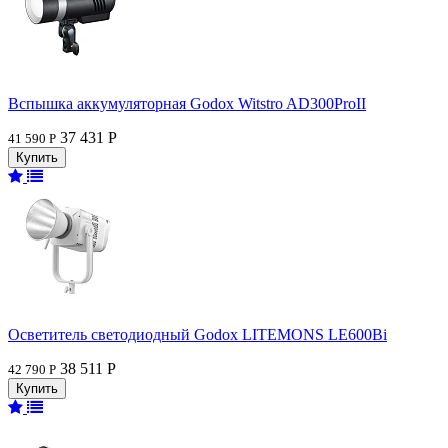
Вспышка аккумуляторная Godox Witstro AD300ProII
37 431 Р
41 590 Р
Осветитель светодиодный Godox LITEMONS LE600Bi
38 511 Р
42 790 Р