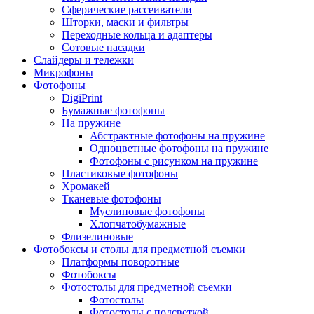
Сферические рассеиватели
Шторки, маски и фильтры
Переходные кольца и адаптеры
Сотовые насадки
Слайдеры и тележки
Микрофоны
Фотофоны
DigiPrint
Бумажные фотофоны
На пружине
Абстрактные фотофоны на пружине
Одноцветные фотофоны на пружине
Фотофоны с рисунком на пружине
Пластиковые фотофоны
Хромакей
Тканевые фотофоны
Муслиновые фотофоны
Хлопчатобумажные
Флизелиновые
Фотобоксы и столы для предметной съемки
Платформы поворотные
Фотобоксы
Фотостолы для предметной съемки
Фотостолы
Фотостолы с подсветкой