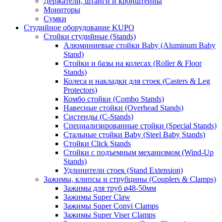
Держатели, штанги и кронштейны
Мониторы
Сумки
Студийное оборудование KUPO
Стойки студийные (Stands)
Алюминиевые стойки Baby (Aluminum Baby
Stand)
Стойки и базы на колесах (Roller & Floor
Stands)
Колеса и накладки для стоек (Casters & Leg
Protectors)
Комбо стойки (Combo Stands)
Навесные стойки (Overhead Stands)
Систенды (C-Stands)
Специализированные стойки (Special Stands)
Стальные стойки Baby (Steel Baby Stands)
Стойки Click Stands
Стойки с подъемным механизмом (Wind-Up
Stands)
Удлинители стоек (Stand Extension)
Зажимы, клипсы и струбцины (Couplers & Clamps)
Зажимы для труб ø48-50мм
Зажимы Super Claw
Зажимы Super Convi Clamps
Зажимы Super Viser Clamps