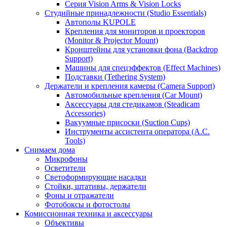
Серия Vision Arms & Vision Locks
Студийные принадлежности (Studio Essentials)
Автополы KUPOLE
Крепления для мониторов и проекторов
(Monitor & Projector Mount)
Кронштейны для установки фона (Backdrop
Support)
Машины для спецэффектов (Effect Machines)
Подставки (Tethering System)
Держатели и крепления камеры (Camera Support)
Автомобильные крепления (Car Mount)
Аксессуары для стедикамов (Steadicam
Accessories)
Вакуумные присоски (Suction Cups)
Инструменты ассистента оператора (A.C.
Tools)
Снимаем дома
Микрофоны
Осветители
Светоформирующие насадки
Стойки, штативы, держатели
Фоны и отражатели
Фотобоксы и фотостолы
Комиссионная техника и аксессуары
Объективы