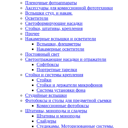
Пленочные фотоаппараты
Аксессуары для комиссионной фототехники
Вспышки студ. и накам.
Осветители
Светоформирующие насадки
Стойки, штативы, крепления
Прочее
Накамерные вспышки и осветители
Вспышки, флешметры
Накамерные осветители
Постоянный свет
Светоотражающие насадки и отражатели
Софтбоксы
Портретные тарелки
Стойки и системы крепления
Стойки
Стойки и держатели микрофонов
Система установки фона
Студийные вспышки
Фотобоксы и столы для предметной съемки
Комиссионные фотобоксы
Штативы, моноподы и сладеры
Штативы и моноподы
Слайдеры
Стедикамы. Моторизованные системы.