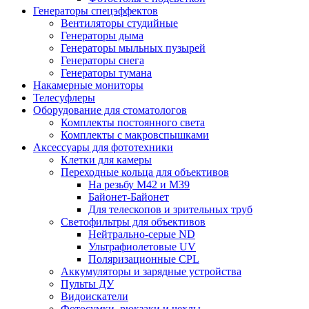
Генераторы спецэффектов
Вентиляторы студийные
Генераторы дыма
Генераторы мыльных пузырей
Генераторы снега
Генераторы тумана
Накамерные мониторы
Телесуфлеры
Оборудование для стоматологов
Комплекты постоянного света
Комплекты с макровспышками
Аксессуары для фототехники
Клетки для камеры
Переходные кольца для объективов
На резьбу М42 и М39
Байонет-Байонет
Для телескопов и зрительных труб
Светофильтры для объективов
Нейтрально-серые ND
Ультрафиолетовые UV
Поляризационные CPL
Аккумуляторы и зарядные устройства
Пульты ДУ
Видоискатели
Фотосумки, рюкзаки и чехлы