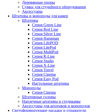
Деревянные опоры
Сумки для студийного оборудования
Аксессуары
Штативы и моноподы для камер
Штативы
Серия Green Line
Серия Red Line
Серия Silver Line
Серия Hangman
Серия LifePOD
Серия LitePod
Серия MultiPod
Серия R-Line
Серия Studio
Серия X-Line
Серия Travel
Серия Cinema
Серия Easy Pod
Настольные штативы
Моноподы
Серия Cinema
Штативные головы
Наплечные штативы и стедикамы
Аксессуары для штативов и моноподов
Светоформирующие насадки и отражатели