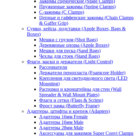
Зажимы сценические (Stage Clamps)
Пружинные зажимы (Spring Clamps)
С-зажимы (C Clamps)
Цепные и гафферские зажимы (Chain Clamps
& Gaffer Grip)
Сумки, кейсы, подставки (Apple Boxes, Bags &
Boxes)
Мешки с грузом (Shot Bags)
Деревянные опоры (Apple Boxes)
Мешки для песка (Sand Bags)
Чехлы для стоек (Stand Bags)
Флаги, маски и держатели (Light Control)
Рассеиватели
Держатели пенопласта (Foamcore Holder)
Крепления для светодиодного света (LED
Mounting)
Распорки и кронштейны для стен (Wall
Spreader & Wall Mount Plates)
Флаги и сетки (Flags & Scrims)
Фрост рамы (Butterfly Frame)
Адаптеры, штифты и крепеж (Adapters)
Адаптеры 16мм Female
Адаптеры 16мм Male
Адаптеры 28мм Male
Аксессуары для зажимов Super Convi Clamps