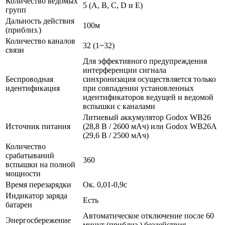
Количество ведомых
5 (A, B, C, D и E)
групп
Дальность действия
100м
(приблиз.)
Количество каналов
32 (1~32)
связи
Для эффективного предупреждения
интерференции сигнала
Беспроводная
синхронизация осуществляется только
идентификация
при совпадении установленных
идентификаторов ведущей и ведомой
вспышки с каналами
Литиевый аккумулятор Godox WB26
Источник питания
(28,8 В / 2600 мАч) или Godox WB26А
(29,6 В / 2500 мАч)
Количество
срабатываний
360
вспышки на полной
мощности
Время перезарядки
Ок. 0,01-0,9с
Индикатор заряда
Есть
батареи
Автоматическое отключение после 60
Энергосбережение
минут (приблиз.) бездействия