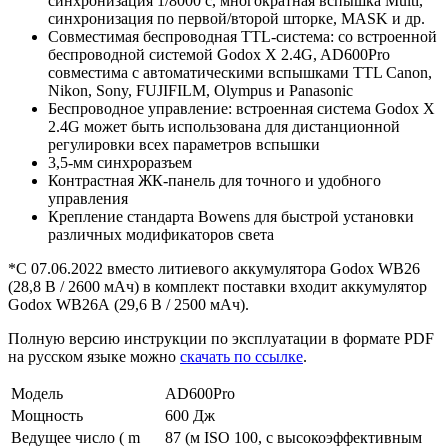
синхронизация 1/8000 с, многократная вспышка Multi,
синхронизация по первой/второй шторке, MASK и др.
Совместимая беспроводная TTL-система: со встроенной
беспроводной системой Godox X 2.4G, AD600Pro
совместима с автоматическими вспышками TTL Canon,
Nikon, Sony, FUJIFILM, Olympus и Panasonic
Беспроводное управление: встроенная система Godox X
2.4G может быть использована для дистанционной
регулировки всех параметров вспышки
3,5-мм синхроразъем
Контрастная ЖК-панель для точного и удобного
управления
Крепление стандарта Bowens для быстрой установки
различных модификаторов света
*С 07.06.2022 вместо литиевого аккумулятора Godox WB26
(28,8 В / 2600 мАч) в комплект поставки входит аккумулятор
Godox WB26А (29,6 В / 2500 мАч).
Полную версию инструкции по эксплуатации в формате PDF
на русском языке можно
скачать по ссылке
.
Модель
AD600Pro
Мощность
600 Дж
Ведущее число ( m
87 (м ISO 100, с высокоэффективным