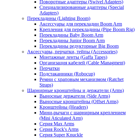
Поворотные адаптеры (Swivel Adapters)
Специализированные адаптеры (Special
Adapters)
Перекладины (Lighting Boom)
Аксессуары для перекладин Boom Arm
Крепления для перекладины (Pipe Boom Rig)
Перекладины Baby Boom Arm
Перекладины Junior Boom Arm
Перекладины редукторные Big Boom
Аксессуары, перчатки, тейпы (Accessories)
Монтажные ленты (Gaffa Tapes)
Организация кабелей (Cable Managment)
Перчатки
Подстаканники (Robocup)
Ремни с храповым механизмом (Ratchet
Straps)
Шарнирные кронштейны и держатели (Arms)
Выносные держатели (Side Arms)
Выносные кронштейны (Offset Arms)
Кронштейны (Headers)
Мини-рычаги с шарнирным креплением
(Mini Aticulated Arm)
Серия Max Arms
Серия Rock's Arms
Серия Super Knuckle