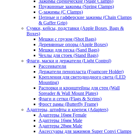
Зажимы сценические (Stage Clamps)
Пружинные зажимы (Spring Clamps)
С-зажимы (C Clamps)
Цепные и гафферские зажимы (Chain Clamps
& Gaffer Grip)
Сумки, кейсы, подставки (Apple Boxes, Bags &
Boxes)
Мешки с грузом (Shot Bags)
Деревянные опоры (Apple Boxes)
Мешки для песка (Sand Bags)
Чехлы для стоек (Stand Bags)
Флаги, маски и держатели (Light Control)
Рассеиватели
Держатели пенопласта (Foamcore Holder)
Крепления для светодиодного света (LED
Mounting)
Распорки и кронштейны для стен (Wall
Spreader & Wall Mount Plates)
Флаги и сетки (Flags & Scrims)
Фрост рамы (Butterfly Frame)
Адаптеры, штифты и крепеж (Adapters)
Адаптеры 16мм Female
Адаптеры 16мм Male
Адаптеры 28мм Male
Аксессуары для зажимов Super Convi Clamps