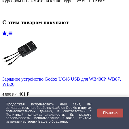
курсором и нажмите на клавиатуре
ctrl + Enter
С этим товаром покупают
Зарядное устройство Godox UC46 USB для WB400P, WB87,
WB26
4 401 Р
4 890 Р
Продолжая использовать наш сайт, вы
соглашаетесь на обработку файлов Сookie и других
пользовательских данных, в соответствии с
Понятно
Политикой конфиденциальности
. Вы можете
заблокировать использование Cookie сайтом,
изменив настройки Вашего браузера.