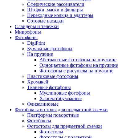
Сферические рассеиватели
Шторки, маски и фильтры
Переходные кольца и адаптеры
Сотовые насадки
Слайдеры и тележки
Микрофоны
Фотофоны
DigiPrint
Бумажные фотофоны
На пружине
Абстрактные фотофоны на пружине
Одноцветные фотофоны на пружине
Фотофоны с рисунком на пружине
Пластиковые фотофоны
Хромакей
Тканевые фотофоны
Муслиновые фотофоны
Хлопчатобумажные
Флизелиновые
Фотобоксы и столы для предметной съемки
Платформы поворотные
Фотобоксы
Фотостолы для предметной съемки
Фотостолы
Фотостолы с подсветкой