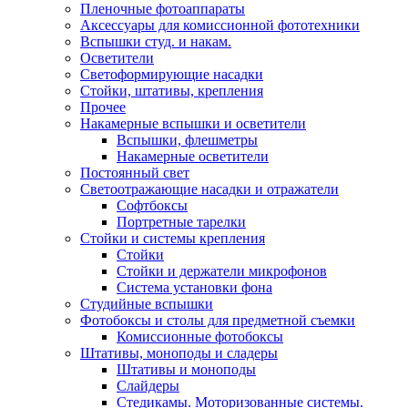
Пленочные фотоаппараты
Аксессуары для комиссионной фототехники
Вспышки студ. и накам.
Осветители
Светоформирующие насадки
Стойки, штативы, крепления
Прочее
Накамерные вспышки и осветители
Вспышки, флешметры
Накамерные осветители
Постоянный свет
Светоотражающие насадки и отражатели
Софтбоксы
Портретные тарелки
Стойки и системы крепления
Стойки
Стойки и держатели микрофонов
Система установки фона
Студийные вспышки
Фотобоксы и столы для предметной съемки
Комиссионные фотобоксы
Штативы, моноподы и сладеры
Штативы и моноподы
Слайдеры
Стедикамы. Моторизованные системы.