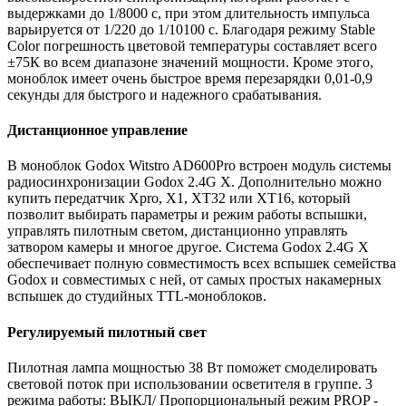
выдержками до 1/8000 с, при этом длительность импульса
варьируется от 1/220 до 1/10100 с. Благодаря режиму Stable
Color погрешность цветовой температуры составляет всего
±75К во всем диапазоне значений мощности. Кроме этого,
моноблок имеет очень быстрое время перезарядки 0,01-0,9
секунды для быстрого и надежного срабатывания.
Дистанционное управление
В моноблок Godox Witstro AD600Pro встроен модуль системы
радиосинхронизации Godox 2.4G X. Дополнительно можно
купить передатчик Xpro, X1, XT32 или XT16, который
позволит выбирать параметры и режим работы вспышки,
управлять пилотным светом, дистанционно управлять
затвором камеры и многое другое. Система Godox 2.4G X
обеспечивает полную совместимость всех вспышек семейства
Godox и совместимых с ней, от самых простых накамерных
вспышек до студийных TTL-моноблоков.
Регулируемый пилотный свет
Пилотная лампа мощностью 38 Вт поможет смоделировать
световой поток при использовании осветителя в группе. 3
режима работы: ВЫКЛ/ Пропорциональный режим PROP -