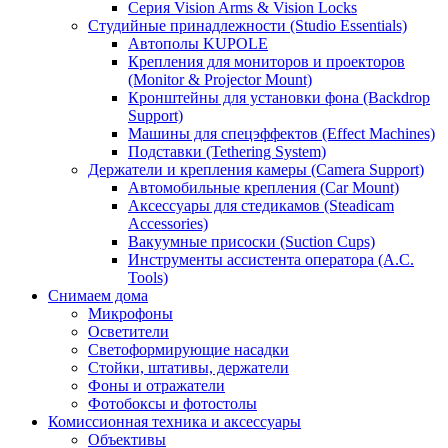
Серия Vision Arms & Vision Locks
Студийные принадлежности (Studio Essentials)
Автополы KUPOLE
Крепления для мониторов и проекторов
(Monitor & Projector Mount)
Кронштейны для установки фона (Backdrop
Support)
Машины для спецэффектов (Effect Machines)
Подставки (Tethering System)
Держатели и крепления камеры (Camera Support)
Автомобильные крепления (Car Mount)
Аксессуары для стедикамов (Steadicam
Accessories)
Вакуумные присоски (Suction Cups)
Инструменты ассистента оператора (A.C.
Tools)
Снимаем дома
Микрофоны
Осветители
Светоформирующие насадки
Стойки, штативы, держатели
Фоны и отражатели
Фотобоксы и фотостолы
Комиссионная техника и аксессуары
Объективы