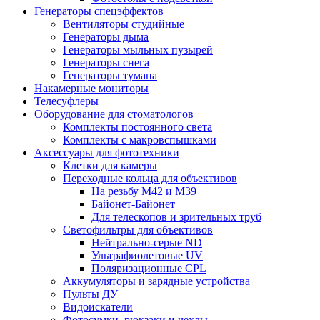
Генераторы спецэффектов
Вентиляторы студийные
Генераторы дыма
Генераторы мыльных пузырей
Генераторы снега
Генераторы тумана
Накамерные мониторы
Телесуфлеры
Оборудование для стоматологов
Комплекты постоянного света
Комплекты с макровспышками
Аксессуары для фототехники
Клетки для камеры
Переходные кольца для объективов
На резьбу М42 и М39
Байонет-Байонет
Для телескопов и зрительных труб
Светофильтры для объективов
Нейтрально-серые ND
Ультрафиолетовые UV
Поляризационные CPL
Аккумуляторы и зарядные устройства
Пульты ДУ
Видоискатели
Фотосумки, рюкзаки и чехлы