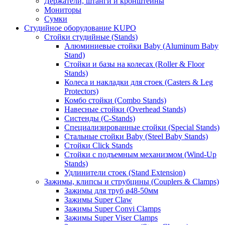
Держатели, штанги и кронштейны
Мониторы
Сумки
Студийное оборудование KUPO
Стойки студийные (Stands)
Алюминиевые стойки Baby (Aluminum Baby
Stand)
Стойки и базы на колесах (Roller & Floor
Stands)
Колеса и накладки для стоек (Casters & Leg
Protectors)
Комбо стойки (Combo Stands)
Навесные стойки (Overhead Stands)
Систенды (C-Stands)
Специализированные стойки (Special Stands)
Стальные стойки Baby (Steel Baby Stands)
Стойки Click Stands
Стойки с подъемным механизмом (Wind-Up
Stands)
Удлинители стоек (Stand Extension)
Зажимы, клипсы и струбцины (Couplers & Clamps)
Зажимы для труб ø48-50мм
Зажимы Super Claw
Зажимы Super Convi Clamps
Зажимы Super Viser Clamps