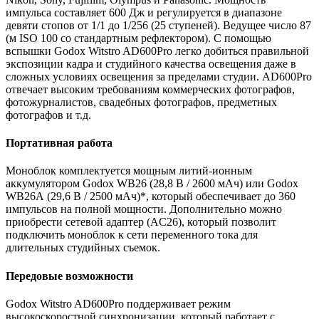
импульса составляет 600 Дж и регулируется в диапазоне
девяти стопов от 1/1 до 1/256 (25 ступеней). Ведущее число 87
(м ISO 100 со стандартным рефлектором). С помощью
вспышки Godox Witstro AD600Pro легко добиться правильной
экспозиции кадра и студийного качества освещения даже в
сложных условиях освещения за пределами студии. AD600Pro
отвечает высоким требованиям коммерческих фотографов,
фотожурналистов, свадебных фотографов, предметных
фотографов и т.д.
Портативная работа
Моноблок комплектуется мощным литий-ионным
аккумулятором Godox WB26 (28,8 В / 2600 мАч) или Godox
WB26А (29,6 В / 2500 мАч)*, который обеспечивает до 360
импульсов на полной мощности. Дополнительно можно
приобрести сетевой адаптер (AC26), который позволит
подключить моноблок к сети переменного тока для
длительных студийных съемок.
Передовые возможности
Godox Witstro AD600Pro поддерживает режим
высокоскоростной синхронизации, который работает с