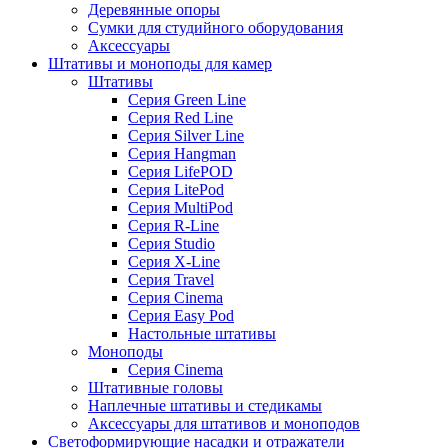
Деревянные опоры
Сумки для студийного оборудования
Аксессуары
Штативы и моноподы для камер
Штативы
Серия Green Line
Серия Red Line
Серия Silver Line
Серия Hangman
Серия LifePOD
Серия LitePod
Серия MultiPod
Серия R-Line
Серия Studio
Серия X-Line
Серия Travel
Серия Cinema
Серия Easy Pod
Настольные штативы
Моноподы
Серия Cinema
Штативные головы
Наплечные штативы и стедикамы
Аксессуары для штативов и моноподов
Светоформирующие насадки и отражатели