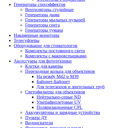
Генераторы спецэффектов
Вентиляторы студийные
Генераторы дыма
Генераторы мыльных пузырей
Генераторы снега
Генераторы тумана
Накамерные мониторы
Телесуфлеры
Оборудование для стоматологов
Комплекты постоянного света
Комплекты с макровспышками
Аксессуары для фототехники
Клетки для камеры
Переходные кольца для объективов
На резьбу М42 и М39
Байонет-Байонет
Для телескопов и зрительных труб
Светофильтры для объективов
Нейтрально-серые ND
Ультрафиолетовые UV
Поляризационные CPL
Аккумуляторы и зарядные устройства
Пульты ДУ
Видоискатели
Фотосумки, рюкзаки и чехлы