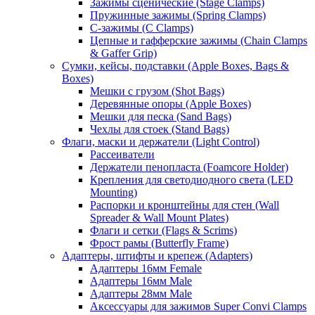
Зажимы сценические (Stage Clamps)
Пружинные зажимы (Spring Clamps)
С-зажимы (C Clamps)
Цепные и гафферские зажимы (Chain Clamps
& Gaffer Grip)
Сумки, кейсы, подставки (Apple Boxes, Bags &
Boxes)
Мешки с грузом (Shot Bags)
Деревянные опоры (Apple Boxes)
Мешки для песка (Sand Bags)
Чехлы для стоек (Stand Bags)
Флаги, маски и держатели (Light Control)
Рассеиватели
Держатели пенопласта (Foamcore Holder)
Крепления для светодиодного света (LED
Mounting)
Распорки и кронштейны для стен (Wall
Spreader & Wall Mount Plates)
Флаги и сетки (Flags & Scrims)
Фрост рамы (Butterfly Frame)
Адаптеры, штифты и крепеж (Adapters)
Адаптеры 16мм Female
Адаптеры 16мм Male
Адаптеры 28мм Male
Аксессуары для зажимов Super Convi Clamps