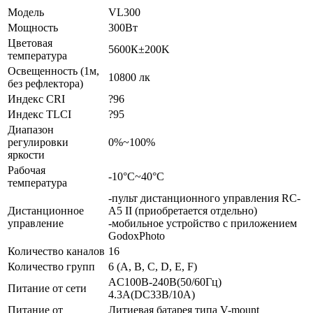
Модель
VL300
Мощность
300Вт
Цветовая
5600К±200K
температура
Освещенность (1м,
10800 лк
без рефлектора)
Индекс CRI
?96
Индекс TLCI
?95
Диапазон
регулировки
0%~100%
яркости
Рабочая
-10°С~40°С
температура
-пульт дистанционного управления RC-
Дистанционное
A5 II (приобретается отдельно)
управление
-мобильное устройство с приложением
GodoxPhoto
Количество каналов
16
Количество групп
6 (A, B, C, D, E, F)
AC100В-240В(50/60Гц)
Питание от сети
4.3А(DC33В/10А)
Питание от
Литиевая батарея типа V-mount