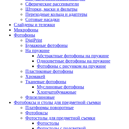
Сферические рассеиватели
Шторки, маски и фильтры
Переходные кольца и адаптеры
Сотовые насадки
Слайдеры и тележки
Микрофоны
Фотофоны
DigiPrint
Бумажные фотофоны
На пружине
Абстрактные фотофоны на пружине
Одноцветные фотофоны на пружине
Фотофоны с рисунком на пружине
Пластиковые фотофоны
Хромакей
Тканевые фотофоны
Муслиновые фотофоны
Хлопчатобумажные
Флизелиновые
Фотобоксы и столы для предметной съемки
Платформы поворотные
Фотобоксы
Фотостолы для предметной съемки
Фотостолы
Фотостолы с подсветкой