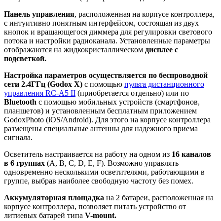
Панель управления
, расположенная на корпусе контроллера,
с интуитивно понятным интерфейсом, состоящая из двух
кнопок и вращающегося диммера для регулировки светового
потока и настройки радиоканала. Установленные параметры
отображаются на жидкокристаллическом
дисплее с
подсветкой.
Настройка параметров осуществляется по беспроводной
сети 2.4ГГц (Godox X)
с помощью
пульта дистанционного
управления RC-A5 II
(приобретается отдельно) или по
Bluetooth
с помощью мобильных устройств (смартфонов,
планшетов) и установленным бесплатным приложением
GodoxPhoto (iOS/Android). Для этого на корпусе контроллера
размещены специальные антенны для надежного приема
сигнала.
Осветитель настраивается на работу на одном из
16 каналов
в 6 группах
(A, B, C, D, E, F). Возможно управлять
одновременно несколькими осветителями, работающими в
группе, выбрав наиболее свободную частоту без помех.
Аккумуляторная площадка
на 2 батареи, расположенная на
корпусе контроллера, позволяет питать устройство от
литиевых батарей типа
V-mount.