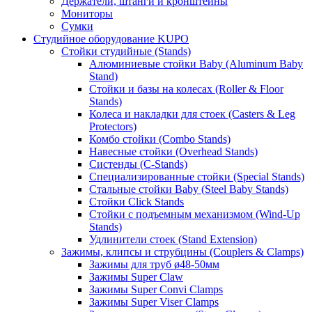
Держатели, штанги и кронштейны
Мониторы
Сумки
Студийное оборудование KUPO
Стойки студийные (Stands)
Алюминиевые стойки Baby (Aluminum Baby
Stand)
Стойки и базы на колесах (Roller & Floor
Stands)
Колеса и накладки для стоек (Casters & Leg
Protectors)
Комбо стойки (Combo Stands)
Навесные стойки (Overhead Stands)
Систенды (C-Stands)
Специализированные стойки (Special Stands)
Стальные стойки Baby (Steel Baby Stands)
Стойки Click Stands
Стойки с подъемным механизмом (Wind-Up
Stands)
Удлинители стоек (Stand Extension)
Зажимы, клипсы и струбцины (Couplers & Clamps)
Зажимы для труб ø48-50мм
Зажимы Super Claw
Зажимы Super Convi Clamps
Зажимы Super Viser Clamps