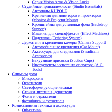
Серия Vision Arms & Vision Locks
Студийные принадлежности (Studio Essentials)
Автополы KUPOLE
Крепления для мониторов и проекторов
(Monitor & Projector Mount)
Кронштейны для установки фона (Backdrop
Support)
Машины для спецэффектов (Effect Machines)
Подставки (Tethering System)
Держатели и крепления камеры (Camera Support)
Автомобильные крепления (Car Mount)
Аксессуары для стедикамов (Steadicam
Accessories)
Вакуумные присоски (Suction Cups)
Инструменты ассистента оператора (A.C.
Tools)
Снимаем дома
Микрофоны
Осветители
Светоформирующие насадки
Стойки, штативы, держатели
Фоны и отражатели
Фотобоксы и фотостолы
Комиссионная техника и аксессуары
Объективы