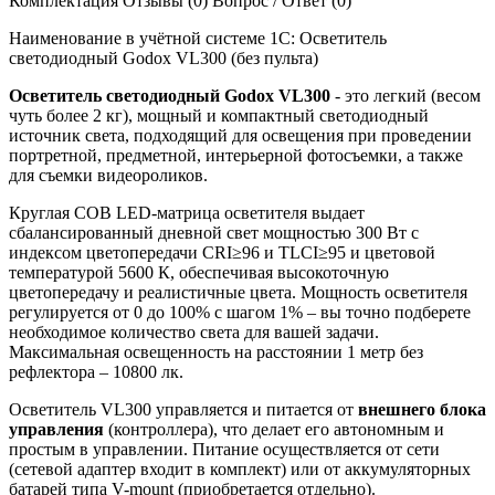
Комплектация
Отзывы (0)
Вопрос / Ответ (0)
Наименование в учётной системе 1С: Осветитель
светодиодный Godox VL300 (без пульта)
Осветитель светодиодный Godox VL300
- это легкий (весом
чуть более 2 кг), мощный и компактный светодиодный
источник света, подходящий для освещения при проведении
портретной, предметной, интерьерной фотосъемки, а также
для съемки видеороликов.
Круглая COB LED-матрица осветителя выдает
сбалансированный дневной свет мощностью 300 Вт с
индексом цветопередачи CRI≥96 и TLCI≥95 и цветовой
температурой 5600 К, обеспечивая высокоточную
цветопередачу и реалистичные цвета. Мощность осветителя
регулируется от 0 до 100% с шагом 1% – вы точно подберете
необходимое количество света для вашей задачи.
Максимальная освещенность на расстоянии 1 метр без
рефлектора – 10800 лк.
Осветитель VL300 управляется и питается от
внешнего блока
управления
(контроллера), что делает его автономным и
простым в управлении. Питание осуществляется от сети
(сетевой адаптер входит в комплект) или от аккумуляторных
батарей типа V-mount (приобретается отдельно).