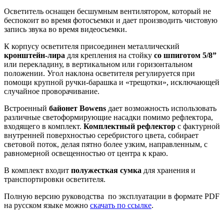
Осветитель оснащен бесшумным вентилятором, который не
беспокоит во время фотосъемки и дает производить чистовую
запись звука во время видеосъемки.
К корпусу осветителя присоединен металлический
кронштейн-лира
для крепления на стойку
со шпиготом 5/8”
или перекладину, в вертикальном или горизонтальном
положении. Угол наклона осветителя регулируется при
помощи крупной ручки-барашка и «трещотки», исключающей
случайное проворачивание.
Встроенный
байонет Bowens
дает возможность использовать
различные светоформирующие насадки помимо рефлектора,
входящего в комплект.
Комплектный рефлектор
с фактурной
внутренней поверхностью серебристого цвета, собирает
световой поток, делая пятно более узким, направленным, с
равномерной освещенностью от центра к краю.
В комплект входит
полужесткая сумка
для хранения и
транспортировки осветителя.
Полную версию руководства по эксплуатации в формате PDF
на русском языке можно
скачать по ссылке
.