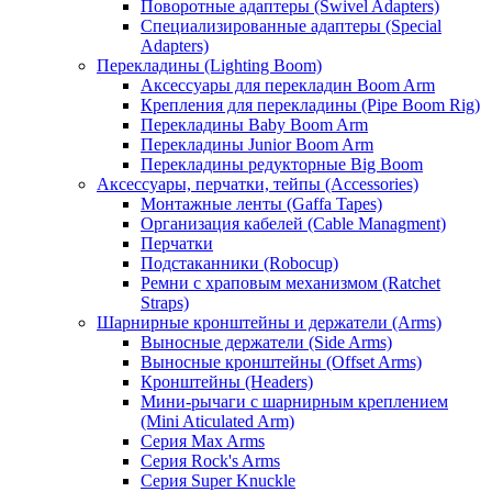
Поворотные адаптеры (Swivel Adapters)
Специализированные адаптеры (Special
Adapters)
Перекладины (Lighting Boom)
Аксессуары для перекладин Boom Arm
Крепления для перекладины (Pipe Boom Rig)
Перекладины Baby Boom Arm
Перекладины Junior Boom Arm
Перекладины редукторные Big Boom
Аксессуары, перчатки, тейпы (Accessories)
Монтажные ленты (Gaffa Tapes)
Организация кабелей (Cable Managment)
Перчатки
Подстаканники (Robocup)
Ремни с храповым механизмом (Ratchet
Straps)
Шарнирные кронштейны и держатели (Arms)
Выносные держатели (Side Arms)
Выносные кронштейны (Offset Arms)
Кронштейны (Headers)
Мини-рычаги с шарнирным креплением
(Mini Aticulated Arm)
Серия Max Arms
Серия Rock's Arms
Серия Super Knuckle