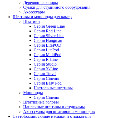
Деревянные опоры
Сумки для студийного оборудования
Аксессуары
Штативы и моноподы для камер
Штативы
Серия Green Line
Серия Red Line
Серия Silver Line
Серия Hangman
Серия LifePOD
Серия LitePod
Серия MultiPod
Серия R-Line
Серия Studio
Серия X-Line
Серия Travel
Серия Cinema
Серия Easy Pod
Настольные штативы
Моноподы
Серия Cinema
Штативные головы
Наплечные штативы и стедикамы
Аксессуары для штативов и моноподов
Светоформирующие насадки и отражатели