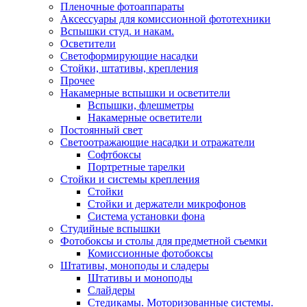
Пленочные фотоаппараты
Аксессуары для комиссионной фототехники
Вспышки студ. и накам.
Осветители
Светоформирующие насадки
Стойки, штативы, крепления
Прочее
Накамерные вспышки и осветители
Вспышки, флешметры
Накамерные осветители
Постоянный свет
Светоотражающие насадки и отражатели
Софтбоксы
Портретные тарелки
Стойки и системы крепления
Стойки
Стойки и держатели микрофонов
Система установки фона
Студийные вспышки
Фотобоксы и столы для предметной съемки
Комиссионные фотобоксы
Штативы, моноподы и сладеры
Штативы и моноподы
Слайдеры
Стедикамы. Моторизованные системы.