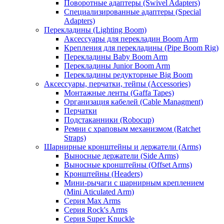
Поворотные адаптеры (Swivel Adapters)
Специализированные адаптеры (Special
Adapters)
Перекладины (Lighting Boom)
Аксессуары для перекладин Boom Arm
Крепления для перекладины (Pipe Boom Rig)
Перекладины Baby Boom Arm
Перекладины Junior Boom Arm
Перекладины редукторные Big Boom
Аксессуары, перчатки, тейпы (Accessories)
Монтажные ленты (Gaffa Tapes)
Организация кабелей (Cable Managment)
Перчатки
Подстаканники (Robocup)
Ремни с храповым механизмом (Ratchet
Straps)
Шарнирные кронштейны и держатели (Arms)
Выносные держатели (Side Arms)
Выносные кронштейны (Offset Arms)
Кронштейны (Headers)
Мини-рычаги с шарнирным креплением
(Mini Aticulated Arm)
Серия Max Arms
Серия Rock's Arms
Серия Super Knuckle