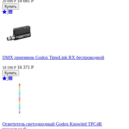
18 081 Р
20 090 Р
DMX приемник Godox TimoLink RX беспроводной
16 371 Р
18 190 Р
Осветитель светодиодный Godox Knowled TPC4R