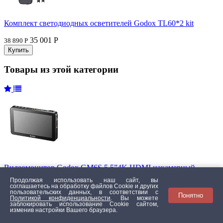
Комплект светодиодных осветителей Godox TL60*2 kit
35 001 Р
38 890 Р
Товары из этой категории
Видеомонитор Godox GM6S 5.5”4K HDMI накамерный
Продолжая использовать наш сайт, вы
24 201 Р
26 890 Р
соглашаетесь на обработку файлов Сookie и других
пользовательских данных, в соответствии с
Понятно
Политикой конфиденциальности
. Вы можете
заблокировать использование Cookie сайтом,
изменив настройки Вашего браузера.