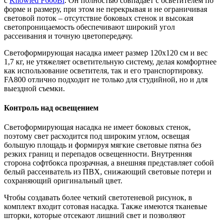
с
Knowled F600Bi
. Он полностью совпадает с осветителем по
форме и размеру, при этом не перекрывая и не ограничивая
световой поток – отсутствие боковых стенок и высокая
светопроницаемость обеспечивают широкий угол
рассеивания и точную цветопередачу.
Светоформирующая насадка имеет размер 120х120 см и вес
1,7 кг, не утяжеляет осветительную систему, делая комфортнее
как использование осветителя, так и его транспортировку.
FA800 отлично подходит не только для студийной, но и для
выездной съемки.
Контроль над освещением
Светоформирующая насадка не имеет боковых стенок,
поэтому свет расходится под широким углом, освещая
большую площадь и формируя мягкие световые пятна без
резких границ и перепадов освещенности. Внутренняя
сторона софтбокса прозрачная, а внешняя представляет собой
белый рассеиватель из ПВХ, снижающий световые потери и
сохраняющий оригинальный цвет.
Чтобы создавать более четкий светотеневой рисунок, в
комплект входит сотовая насадка. Также имеются тканевые
шторки, которые отсекают лишний свет и позволяют