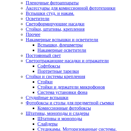
Пленочные фотоаппараты
Аксессуары для комиссионной фототехники
Вспышки студ. и накам.
Осветители
Светоформирующие насадки
Стойки, штативы, крепления
Прочее
Накамерные вспышки и осветители
Вспышки, флешметры
Накамерные осветители
Постоянный свет
Светоотражающие насадки и отражатели
Софтбоксы
Портретные тарелки
Стойки и системы крепления
Стойки
Стойки и держатели микрофонов
Система установки фона
Студийные вспышки
Фотобоксы и столы для предметной съемки
Комиссионные фотобоксы
Штативы, моноподы и сладеры
Штативы и моноподы
Слайдеры
Стедикамы. Моторизованные системы.