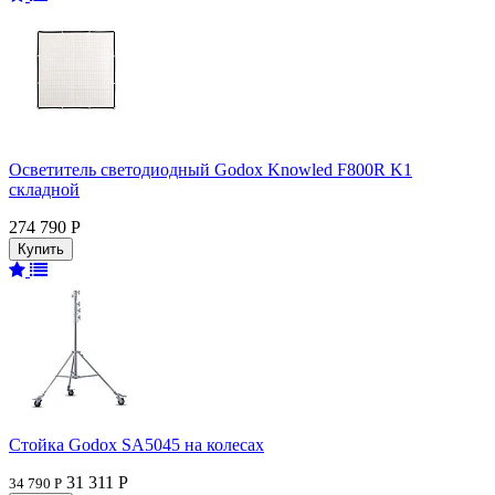
Осветитель светодиодный Godox Knowled F800R K1
складной
274 790 Р
Стойка Godox SA5045 на колесах
31 311 Р
34 790 Р