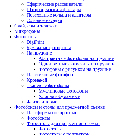
Сферические рассеиватели
Шторки, маски и фильтры
Переходные кольца и адаптеры
Сотовые насадки
Слайдеры и тележки
Микрофоны
Фотофоны
DigiPrint
Бумажные фотофоны
На пружине
Абстрактные фотофоны на пружине
Одноцветные фотофоны на пружине
Фотофоны с рисунком на пружине
Пластиковые фотофоны
Хромакей
Тканевые фотофоны
Муслиновые фотофоны
Хлопчатобумажные
Флизелиновые
Фотобоксы и столы для предметной съемки
Платформы поворотные
Фотобоксы
Фотостолы для предметной съемки
Фотостолы
Фотостолы с подсветкой