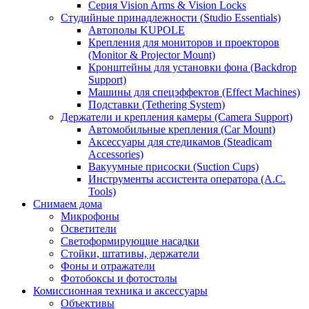
Серия Vision Arms & Vision Locks
Студийные принадлежности (Studio Essentials)
Автополы KUPOLE
Крепления для мониторов и проекторов
(Monitor & Projector Mount)
Кронштейны для установки фона (Backdrop
Support)
Машины для спецэффектов (Effect Machines)
Подставки (Tethering System)
Держатели и крепления камеры (Camera Support)
Автомобильные крепления (Car Mount)
Аксессуары для стедикамов (Steadicam
Accessories)
Вакуумные присоски (Suction Cups)
Инструменты ассистента оператора (A.C.
Tools)
Снимаем дома
Микрофоны
Осветители
Светоформирующие насадки
Стойки, штативы, держатели
Фоны и отражатели
Фотобоксы и фотостолы
Комиссионная техника и аксессуары
Объективы