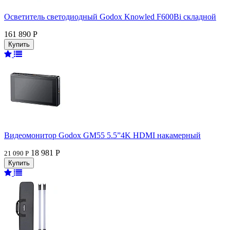
Осветитель светодиодный Godox Knowled F600Bi складной
161 890 Р
Видеомонитор Godox GM55 5.5”4K HDMI накамерный
18 981 Р
21 090 Р