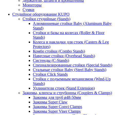
Держатели, штанги и кронштейны
Мониторы
Сумки
Студийное оборудование KUPO
Стойки студийные (Stands)
Алюминиевые стойки Baby (Aluminum Baby
Stand)
Стойки и базы на колесах (Roller & Floor
Stands)
Колеса и накладки для стоек (Casters & Leg
Protectors)
Комбо стойки (Combo Stands)
Навесные стойки (Overhead Stands)
Систенды (C-Stands)
Специализированные стойки (Special Stands)
Стальные стойки Baby (Steel Baby Stands)
Стойки Click Stands
Стойки с подъемным механизмом (Wind-Up
Stands)
Удлинители стоек (Stand Extension)
Зажимы, клипсы и струбцины (Couplers & Clamps)
Зажимы для труб ø48-50мм
Зажимы Super Claw
Зажимы Super Convi Clamps
Зажимы Super Viser Clamps