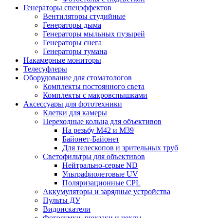
Генераторы спецэффектов
Вентиляторы студийные
Генераторы дыма
Генераторы мыльных пузырей
Генераторы снега
Генераторы тумана
Накамерные мониторы
Телесуфлеры
Оборудование для стоматологов
Комплекты постоянного света
Комплекты с макровспышками
Аксессуары для фототехники
Клетки для камеры
Переходные кольца для объективов
На резьбу М42 и М39
Байонет-Байонет
Для телескопов и зрительных труб
Светофильтры для объективов
Нейтрально-серые ND
Ультрафиолетовые UV
Поляризационные CPL
Аккумуляторы и зарядные устройства
Пульты ДУ
Видоискатели
Фотосумки, рюкзаки и чехлы