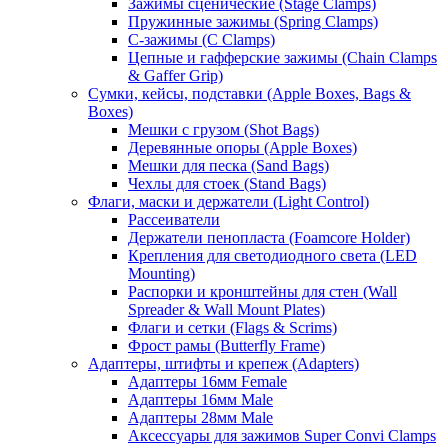
Зажимы сценические (Stage Clamps)
Пружинные зажимы (Spring Clamps)
С-зажимы (C Clamps)
Цепные и гафферские зажимы (Chain Clamps
& Gaffer Grip)
Сумки, кейсы, подставки (Apple Boxes, Bags &
Boxes)
Мешки с грузом (Shot Bags)
Деревянные опоры (Apple Boxes)
Мешки для песка (Sand Bags)
Чехлы для стоек (Stand Bags)
Флаги, маски и держатели (Light Control)
Рассеиватели
Держатели пенопласта (Foamcore Holder)
Крепления для светодиодного света (LED
Mounting)
Распорки и кронштейны для стен (Wall
Spreader & Wall Mount Plates)
Флаги и сетки (Flags & Scrims)
Фрост рамы (Butterfly Frame)
Адаптеры, штифты и крепеж (Adapters)
Адаптеры 16мм Female
Адаптеры 16мм Male
Адаптеры 28мм Male
Аксессуары для зажимов Super Convi Clamps