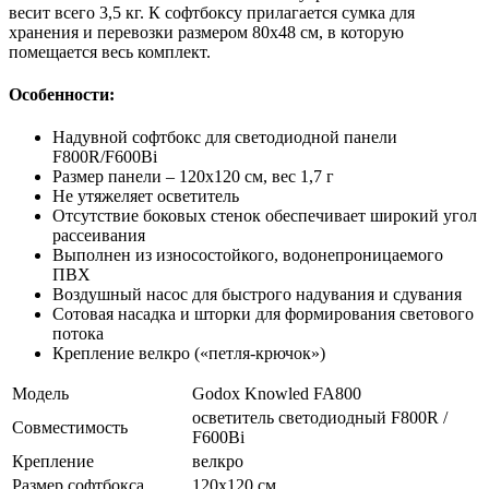
весит всего 3,5 кг. К софтбоксу прилагается сумка для
хранения и перевозки размером 80х48 см, в которую
помещается весь комплект.
Особенности:
Надувной софтбокс для светодиодной панели
F800R/F600Bi
Размер панели – 120х120 см, вес 1,7 г
Не утяжеляет осветитель
Отсутствие боковых стенок обеспечивает широкий угол
рассеивания
Выполнен из износостойкого, водонепроницаемого
ПВХ
Воздушный насос для быстрого надувания и сдувания
Сотовая насадка и шторки для формирования светового
потока
Крепление велкро («петля-крючок»)
Модель
Godox Knowled FA800
осветитель светодиодный F800R /
Совместимость
F600Bi
Крепление
велкро
Размер софтбокса
120х120 см