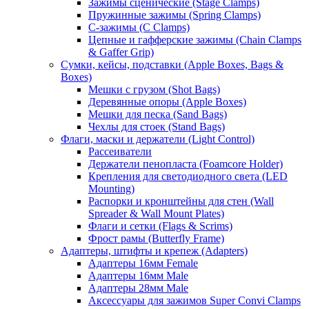
Зажимы сценические (Stage Clamps)
Пружинные зажимы (Spring Clamps)
С-зажимы (C Clamps)
Цепные и гафферские зажимы (Chain Clamps
& Gaffer Grip)
Сумки, кейсы, подставки (Apple Boxes, Bags &
Boxes)
Мешки с грузом (Shot Bags)
Деревянные опоры (Apple Boxes)
Мешки для песка (Sand Bags)
Чехлы для стоек (Stand Bags)
Флаги, маски и держатели (Light Control)
Рассеиватели
Держатели пенопласта (Foamcore Holder)
Крепления для светодиодного света (LED
Mounting)
Распорки и кронштейны для стен (Wall
Spreader & Wall Mount Plates)
Флаги и сетки (Flags & Scrims)
Фрост рамы (Butterfly Frame)
Адаптеры, штифты и крепеж (Adapters)
Адаптеры 16мм Female
Адаптеры 16мм Male
Адаптеры 28мм Male
Аксессуары для зажимов Super Convi Clamps