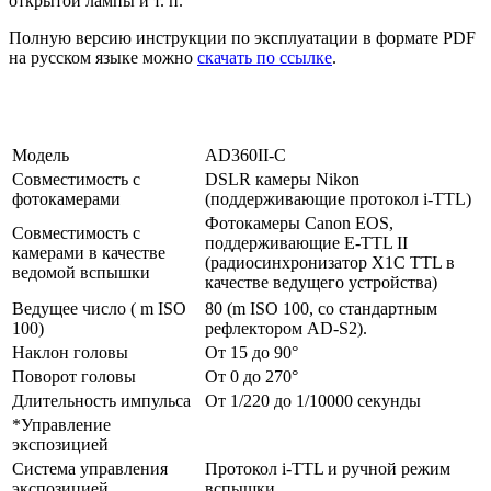
открытой лампы и т. п.
Полную версию инструкции по эксплуатации в формате PDF
на русском языке можно
скачать по ссылке
.
Модель
AD360II-С
Совместимость с
DSLR камеры Nikon
фотокамерами
(поддерживающие протокол i-TTL)
Фотокамеры Canon EOS,
Совместимость с
поддерживающие E-TTL II
камерами в качестве
(радиосинхронизатор X1C TTL в
ведомой вспышки
качестве ведущего устройства)
Ведущее число ( m ISO
80 (m ISO 100, со стандартным
100)
рефлектором AD-S2).
Наклон головы
От 15 до 90°
Поворот головы
От 0 до 270°
Длительность импульса
От 1/220 до 1/10000 секунды
*Управление
экспозицией
Система управления
Протокол i-TTL и ручной режим
экспозицией
вспышки