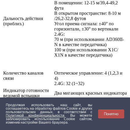
В помещении: 12-15 м/39,4-49,2
фута
В открытом пространстве: 8-10 м
Дальность действия
/26,2-32,8 футов
(приблиз.)
Угол приема сигнала: ±40° по
горизонтали, ±30° по вертикали
2.4G:
70 м (при использовании AD360II-
N в качестве передатчика)
100 м (при использовании X1C/
X1N в качестве передатчика)
Количество каналов
Оптическое управление: 4 (1,2,3 и
связи
4)
2.4G: 32 (1~32)
Индикатор готовности
Два мигающих красных индикатора
ведомой вспышки
Функция
Запускается кнопкой фотокамеры
Продолжая использовать наш сайт, вы
моделирующего света
предпросмотра глубины фона
соглашаетесь на обработку файлов Сookie и других
пользовательских данных, в соответствии с
Литиевый аккумулятор Godox
Понятно
Политикой конфиденциальности
. Вы можете
Источник питания
PB960
заблокировать использование Cookie сайтом,
изменив настройки Вашего браузера.
Количество импульсов
450 (с аккумулятором PB960)