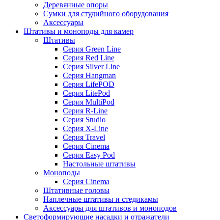
Деревянные опоры
Сумки для студийного оборудования
Аксессуары
Штативы и моноподы для камер
Штативы
Серия Green Line
Серия Red Line
Серия Silver Line
Серия Hangman
Серия LifePOD
Серия LitePod
Серия MultiPod
Серия R-Line
Серия Studio
Серия X-Line
Серия Travel
Серия Cinema
Серия Easy Pod
Настольные штативы
Моноподы
Серия Cinema
Штативные головы
Наплечные штативы и стедикамы
Аксессуары для штативов и моноподов
Светоформирующие насадки и отражатели