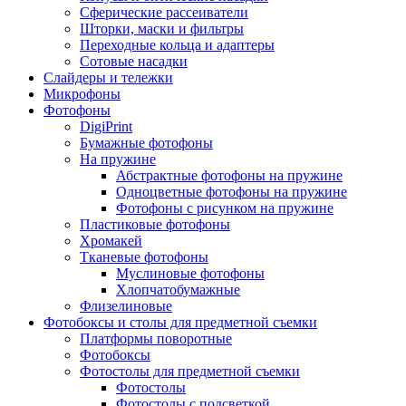
Сферические рассеиватели
Шторки, маски и фильтры
Переходные кольца и адаптеры
Сотовые насадки
Слайдеры и тележки
Микрофоны
Фотофоны
DigiPrint
Бумажные фотофоны
На пружине
Абстрактные фотофоны на пружине
Одноцветные фотофоны на пружине
Фотофоны с рисунком на пружине
Пластиковые фотофоны
Хромакей
Тканевые фотофоны
Муслиновые фотофоны
Хлопчатобумажные
Флизелиновые
Фотобоксы и столы для предметной съемки
Платформы поворотные
Фотобоксы
Фотостолы для предметной съемки
Фотостолы
Фотостолы с подсветкой