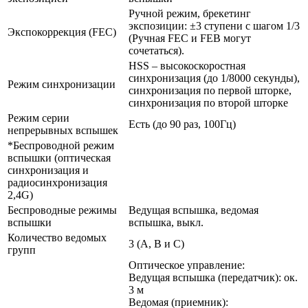
Ручной режим, брекетинг
экспозиции: ±3 ступени с шагом 1/3
Экспокоррекция (FEC)
(Ручная FEC и FEB могут
сочетаться).
HSS – высокоскоростная
синхронизация (до 1/8000 секунды),
Режим синхронизации
синхронизация по первой шторке,
синхронизация по второй шторке
Режим серии
Есть (до 90 раз, 100Гц)
непрерывных вспышек
*Беспроводной режим
вспышки (оптическая
синхронизация и
радиосинхронизация
2,4G)
Беспроводные режимы
Ведущая вспышка, ведомая
вспышки
вспышка, выкл.
Количество ведомых
3 (A, B и C)
групп
Оптическое управление:
Ведущая вспышка (передатчик): ок.
3 м
Ведомая (приемник):