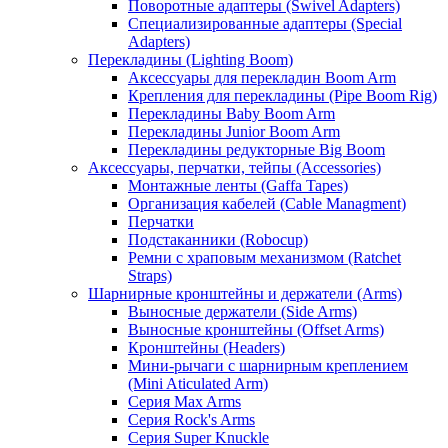
Поворотные адаптеры (Swivel Adapters)
Специализированные адаптеры (Special
Adapters)
Перекладины (Lighting Boom)
Аксессуары для перекладин Boom Arm
Крепления для перекладины (Pipe Boom Rig)
Перекладины Baby Boom Arm
Перекладины Junior Boom Arm
Перекладины редукторные Big Boom
Аксессуары, перчатки, тейпы (Accessories)
Монтажные ленты (Gaffa Tapes)
Организация кабелей (Cable Managment)
Перчатки
Подстаканники (Robocup)
Ремни с храповым механизмом (Ratchet
Straps)
Шарнирные кронштейны и держатели (Arms)
Выносные держатели (Side Arms)
Выносные кронштейны (Offset Arms)
Кронштейны (Headers)
Мини-рычаги с шарнирным креплением
(Mini Aticulated Arm)
Серия Max Arms
Серия Rock's Arms
Серия Super Knuckle