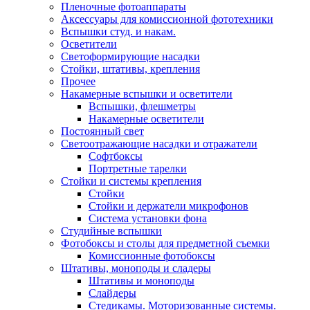
Пленочные фотоаппараты
Аксессуары для комиссионной фототехники
Вспышки студ. и накам.
Осветители
Светоформирующие насадки
Стойки, штативы, крепления
Прочее
Накамерные вспышки и осветители
Вспышки, флешметры
Накамерные осветители
Постоянный свет
Светоотражающие насадки и отражатели
Софтбоксы
Портретные тарелки
Стойки и системы крепления
Стойки
Стойки и держатели микрофонов
Система установки фона
Студийные вспышки
Фотобоксы и столы для предметной съемки
Комиссионные фотобоксы
Штативы, моноподы и сладеры
Штативы и моноподы
Слайдеры
Стедикамы. Моторизованные системы.