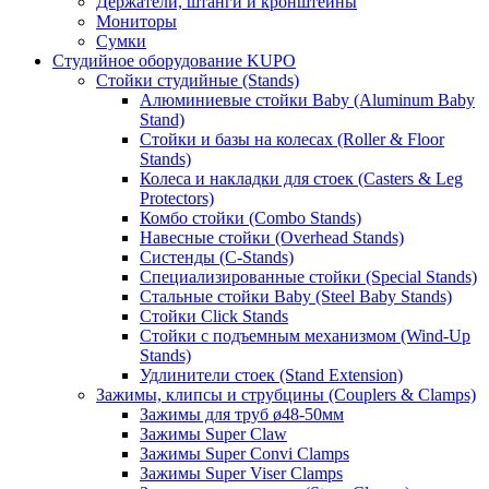
Держатели, штанги и кронштейны
Мониторы
Сумки
Студийное оборудование KUPO
Стойки студийные (Stands)
Алюминиевые стойки Baby (Aluminum Baby
Stand)
Стойки и базы на колесах (Roller & Floor
Stands)
Колеса и накладки для стоек (Casters & Leg
Protectors)
Комбо стойки (Combo Stands)
Навесные стойки (Overhead Stands)
Систенды (C-Stands)
Специализированные стойки (Special Stands)
Стальные стойки Baby (Steel Baby Stands)
Стойки Click Stands
Стойки с подъемным механизмом (Wind-Up
Stands)
Удлинители стоек (Stand Extension)
Зажимы, клипсы и струбцины (Couplers & Clamps)
Зажимы для труб ø48-50мм
Зажимы Super Claw
Зажимы Super Convi Clamps
Зажимы Super Viser Clamps