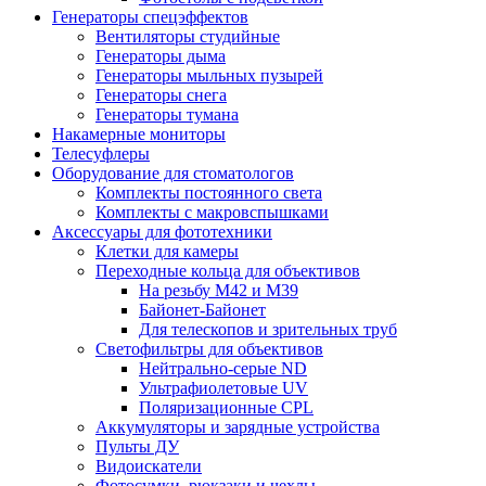
Генераторы спецэффектов
Вентиляторы студийные
Генераторы дыма
Генераторы мыльных пузырей
Генераторы снега
Генераторы тумана
Накамерные мониторы
Телесуфлеры
Оборудование для стоматологов
Комплекты постоянного света
Комплекты с макровспышками
Аксессуары для фототехники
Клетки для камеры
Переходные кольца для объективов
На резьбу М42 и М39
Байонет-Байонет
Для телескопов и зрительных труб
Светофильтры для объективов
Нейтрально-серые ND
Ультрафиолетовые UV
Поляризационные CPL
Аккумуляторы и зарядные устройства
Пульты ДУ
Видоискатели
Фотосумки, рюкзаки и чехлы