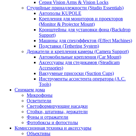
Серия Vision Arms & Vision Locks
Студийные принадлежности (Studio Essentials)
Автополы KUPOLE
Крепления для мониторов и проекторов
(Monitor & Projector Mount)
Кронштейны для установки фона (Backdrop
Support)
Машины для спецэффектов (Effect Machines)
Подставки (Tethering System)
Держатели и крепления камеры (Camera Support)
Автомобильные крепления (Car Mount)
Аксессуары для стедикамов (Steadicam
Accessories)
Вакуумные присоски (Suction Cups)
Инструменты ассистента оператора (A.C.
Tools)
Снимаем дома
Микрофоны
Осветители
Светоформирующие насадки
Стойки, штативы, держатели
Фоны и отражатели
Фотобоксы и фотостолы
Комиссионная техника и аксессуары
Объективы